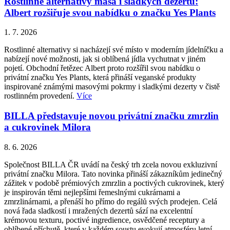
Rostlinné alternativy masa i sladkých dezertů:
Albert rozšiřuje svou nabídku o značku Yes Plants
1. 7. 2026
Rostlinné alternativy si nacházejí své místo v moderním jídelníčku a
nabízejí nové možnosti, jak si oblíbená jídla vychutnat v jiném
pojetí. Obchodní řetězec Albert proto rozšířil svou nabídku o
privátní značku Yes Plants, která přináší veganské produkty
inspirované známými masovými pokrmy i sladkými dezerty v čistě
rostlinném provedení.
Více
BILLA představuje novou privátní značku zmrzlin
a cukrovinek Milora
8. 6. 2026
Společnost BILLA ČR uvádí na český trh zcela novou exkluzivní
privátní značku Milora. Tato novinka přináší zákazníkům jedinečný
zážitek v podobě prémiových zmrzlin a poctivých cukrovinek, který
je inspirován těmi nejlepšími řemeslnými cukrárnami a
zmrzlinárnami, a přenáší ho přímo do regálů svých prodejen. Celá
nová řada sladkostí i mražených dezertů sází na excelentní
krémovou texturu, poctivé ingredience, osvědčené receptury a
oblíbené příchutě, které v každém soustu evokují atmosféru letní