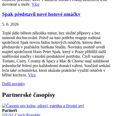
dovolené u moře.
Více
Spak představil nové hotové omáčky
5. 6. 2026
Teplé jídlo během několika minut, bez složité přípravy a bez
nutnosti dochucování. Právě na tuto potřebu reaguje rodinná
společnost Spak novou řadou hotových omáček, kterou dnes
představila v pražském Surikata Studiu. Novinky osobně uvedl
majitel společnosti Hans Peter Spak, který v Praze přiblížil další
směřování značky i letošní produktové portfolio. Čtyři varianty
Tomato, Curry, Creamy & Spicy a Mac & Cheese mají nabídnout
jednoduché řešení pro každodenní domácí vaření. Součástí setkání
byla také ochutnávka, která ukázala praktické využití omáček v
běžné kuchyni.
Více
Další novinky
Partnerské časopisy
Partneři