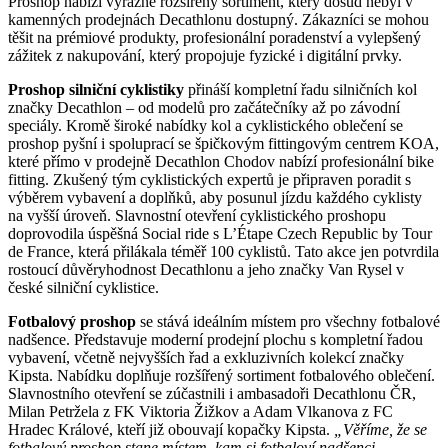
Proshop nabízí výrazně rozšířený sortiment, který dosud nebyl v
kamenných prodejnách Decathlonu dostupný. Zákazníci se mohou
těšit na prémiové produkty, profesionální poradenství a vylepšený
zážitek z nakupování, který propojuje fyzické i digitální prvky.
Proshop silniční cyklistiky
přináší kompletní řadu silničních kol
značky Decathlon – od modelů pro začátečníky až po závodní
speciály. Kromě široké nabídky kol a cyklistického oblečení se
proshop pyšní i spoluprací se špičkovým fittingovým centrem KOA,
které přímo v prodejně Decathlon Chodov nabízí profesionální bike
fitting. Zkušený tým cyklistických expertů je připraven poradit s
výběrem vybavení a doplňků, aby posunul jízdu každého cyklisty
na vyšší úroveň. Slavnostní otevření cyklistického proshopu
doprovodila úspěšná Social ride s L’Étape Czech Republic by Tour
de France, která přilákala téměř 100 cyklistů. Tato akce jen potvrdila
rostoucí důvěryhodnost Decathlonu a jeho značky Van Rysel v
české silniční cyklistice.
Fotbalový proshop
se stává ideálním místem pro všechny fotbalové
nadšence. Představuje moderní prodejní plochu s kompletní řadou
vybavení, včetně nejvyšších řad a exkluzivních kolekcí značky
Kipsta. Nabídku doplňuje rozšířený sortiment fotbalového oblečení.
Slavnostního otevření se zúčastnili i ambasadoři Decathlonu ČR,
Milan Petržela z FK Viktoria Žižkov a Adam Vlkanova z FC
Hradec Králové, kteří již obouvají kopačky Kipsta.
„Věříme, že se
fotbalový proshop stane místem, kam si fotbaloví nadšenci