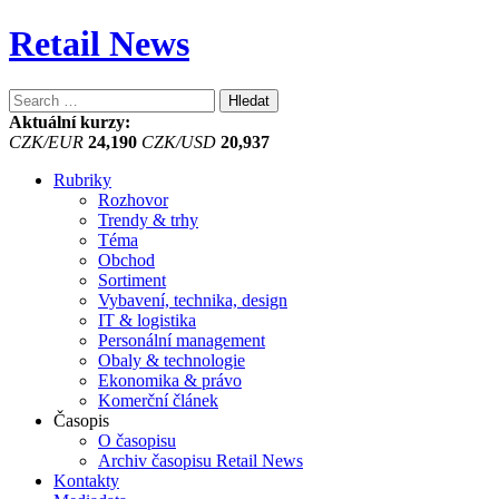
Retail News
Vyhledávání
Aktuální kurzy:
CZK/EUR
24,190
CZK/USD
20,937
Rubriky
Rozhovor
Trendy & trhy
Téma
Obchod
Sortiment
Vybavení, technika, design
IT & logistika
Personální management
Obaly & technologie
Ekonomika & právo
Komerční článek
Časopis
O časopisu
Archiv časopisu Retail News
Kontakty