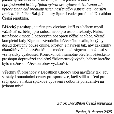
i profesionální hráči přijdou vybrat své vybavení. Naleznou zde
vysoce technické produkty nejen naší značky Kipsta, ale i dalších
značek.”
říká Petr Salaj, Country Sport Leader pro fotbal Decathlon
Česká republika.
Běžecký proshop
je určen pro všechny, kteří to s během myslí
vážně, ať už běhají pro radost, nebo pro osobní rekordy. Nabízí
trojnásobek modelů běžeckých bot oproti běžné nabídce, včetně
kompletní řady Kiprun a závodního běžeckého textilu, který byl
dosud dostupný pouze online. Prostor je navržen tak, aby zákazníky
okamžitě vtáhl do světa běhu, s moderním designem a možností si
vše fyzicky vyzkoušet. Koneckonců, i samotné otevření běžeckého
proshopu doprovázel společný 5kilometrový výběh, během kterého
bylo možné si běžeckou obuv vyzkoušet.
Všechny tři proshopy v Decathlon Chodov jsou navrženy tak, aby
se staly komunitními centry pro sportovce, kteří sdílí nadšení pro
svůj sport, a nabízí špičkové vybavení i odborné poradenství na
jednom místě.
Zdroj: Decathlon Česká republika
Praha, 9. června 2025