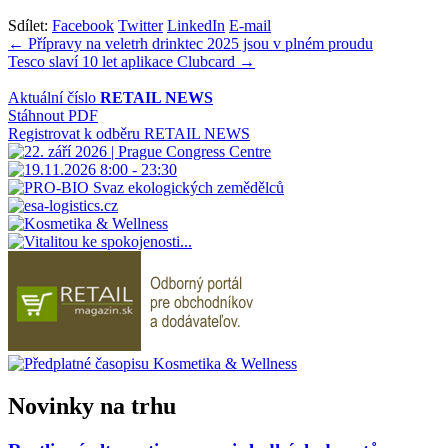
Sdílet:
Facebook
Twitter
LinkedIn
E-mail
Navigace
← Přípravy na veletrh drinktec 2025 jsou v plném proudu
Tesco slaví 10 let aplikace Clubcard →
pro
příspěvek
Aktuální číslo
RETAIL NEWS
Stáhnout PDF
Registrovat k odběru RETAIL NEWS
Novinky na trhu