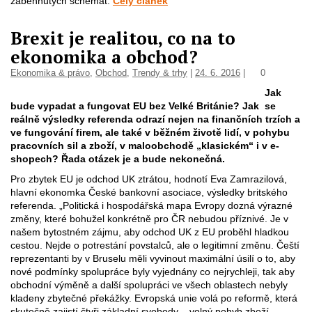
zaběhnutých schémat.
Celý článek
Brexit je realitou, co na to
ekonomika a obchod?
Ekonomika & právo
,
Obchod
,
Trendy & trhy
|
24. 6. 2016
|
0
Jak
bude vypadat a fungovat EU bez Velké Británie? Jak se
reálně výsledky referenda odrazí nejen na finančních trzích a
ve fungování firem, ale také v běžném životě lidí, v pohybu
pracovních sil a zboží, v maloobchodě „klasickém“ i v e-
shopech? Řada otázek je a bude nekonečná.
Pro zbytek EU je odchod UK ztrátou, hodnotí Eva Zamrazilová,
hlavní ekonomka České bankovní asociace, výsledky britského
referenda. „Politická i hospodářská mapa Evropy dozná výrazné
změny, které bohužel konkrétně pro ČR nebudou příznivé. Je v
našem bytostném zájmu, aby odchod UK z EU proběhl hladkou
cestou. Nejde o potrestání povstalců, ale o legitimní změnu. Čeští
reprezentanti by v Bruselu měli vyvinout maximální úsilí o to, aby
nové podmínky spolupráce byly vyjednány co nejrychleji, tak aby
obchodní výměně a další spolupráci ve všech oblastech nebyly
kladeny zbytečné překážky. Evropská unie volá po reformě, která
skutečně zajistí čtyři základní svobody – volný pohyb zboží,