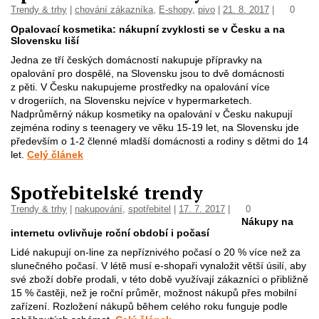
Trendy & trhy
|
chování zákazníka
,
E-shopy
,
pivo
|
21. 8. 2017
|
0
Opalovací kosmetika: nákupní zvyklosti se v Česku a na
Slovensku liší
Jedna ze tří českých domácností nakupuje přípravky na
opalování pro dospělé, na Slovensku jsou to dvě domácnosti
z pěti. V Česku nakupujeme prostředky na opalování více
v drogeriích, na Slovensku nejvíce v hypermarketech.
Nadprůměrný nákup kosmetiky na opalování v Česku nakupují
zejména rodiny s teenagery ve věku 15-19 let, na Slovensku jde
především o 1-2 členné mladší domácnosti a rodiny s dětmi do 14
let.
Celý článek
Spotřebitelské trendy
Trendy & trhy
|
nakupování
,
spotřebitel
|
17. 7. 2017
|
0
Nákupy na
internetu ovlivňuje roční období i počasí
Lidé nakupují on-line za nepříznivého počasí o 20 % více než za
slunečného počasí. V létě musí e-shopaři vynaložit větší úsilí, aby
své zboží dobře prodali, v této době využívají zákazníci o přibližně
15 % častěji, než je roční průměr, možnost nákupů přes mobilní
zařízení. Rozložení nákupů během celého roku funguje podle