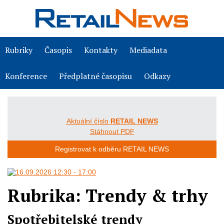
Rubriky
Časopis
Kontakty
Mediadata
Konference
Předplatné časopisu
Odkazy
Aktuální číslo
RETAIL NEWS
Stáhnout PDF
Registrovat k odběru RETAIL NEWS
Rubrika:
Trendy & trhy
Spotřebitelské trendy