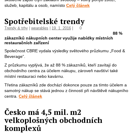
služeb, kapitálu a osob, namísto
Celý článek
Spotřebitelské trendy
Trendy & trhy
|
wearables
|
19. 1. 2016
|
0
88 %
zákazníků nákupních center využije nabídky místních
restauračních zařízení
Společnost CBRE vydala výsledky světového průzkumu „Food &
Beverage“.
Z průzkumu vyplývá, že až 88 % zákazníků, kteří zavítají do
obchodního centra za účelem nákupu, zároveň navštíví také
místní restauraci nebo kavárnu.
Třetina zákazníků zde dochází dokonce pouze za tímto účelem a
samotný nákup se stává jednou z činností při návštěvě nákupního
centra.
Celý článek
Česko má 4,5 mil. m2
velkoplošných obchodních
komplexů