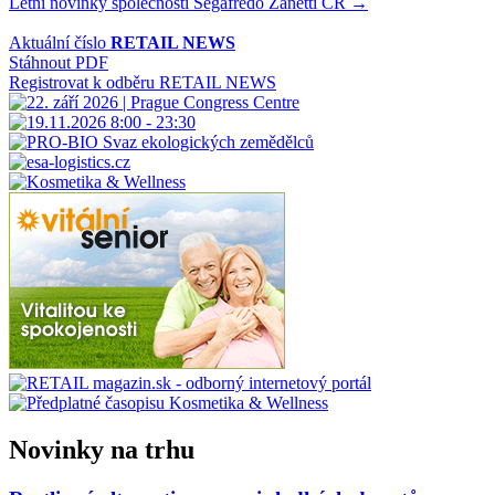
Letní novinky společnosti Segafredo Zanetti CR →
pro
příspěvek
Aktuální číslo
RETAIL NEWS
Stáhnout PDF
Registrovat k odběru RETAIL NEWS
Novinky na trhu