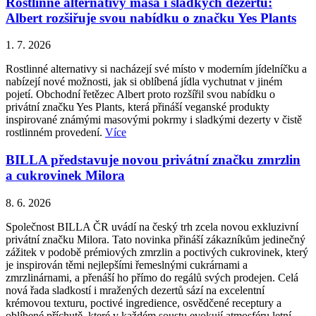
Rostlinné alternativy masa i sladkých dezertů:
Albert rozšiřuje svou nabídku o značku Yes Plants
1. 7. 2026
Rostlinné alternativy si nacházejí své místo v moderním jídelníčku a
nabízejí nové možnosti, jak si oblíbená jídla vychutnat v jiném
pojetí. Obchodní řetězec Albert proto rozšířil svou nabídku o
privátní značku Yes Plants, která přináší veganské produkty
inspirované známými masovými pokrmy i sladkými dezerty v čistě
rostlinném provedení.
Více
BILLA představuje novou privátní značku zmrzlin
a cukrovinek Milora
8. 6. 2026
Společnost BILLA ČR uvádí na český trh zcela novou exkluzivní
privátní značku Milora. Tato novinka přináší zákazníkům jedinečný
zážitek v podobě prémiových zmrzlin a poctivých cukrovinek, který
je inspirován těmi nejlepšími řemeslnými cukrárnami a
zmrzlinárnami, a přenáší ho přímo do regálů svých prodejen. Celá
nová řada sladkostí i mražených dezertů sází na excelentní
krémovou texturu, poctivé ingredience, osvědčené receptury a
oblíbené příchutě, které v každém soustu evokují atmosféru letní