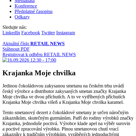
Mediadata
Konference
Předplatné časopisu
Odkazy
Sledujte nás:
LinkedIn
Facebook
Twitter
Instagram
Aktuální číslo
RETAIL NEWS
Stáhnout PDF
Registrovat k odběru RETAIL NEWS
Krajanka Moje chvilka
Jedinou čokoládovou zakysanou smetanu na českém trhu uvádí
český výrobce a distributor zakysaných smetan značky Krajanka
Moje chvilka ve dvou příchutích. A to ve vytříbených příchutích
Krajanka Moje chvilka višeň a Krajanka Moje chvilka karamel.
Tento smetanový dezert z čokoládové smetany je určen náročným
zákazníkům, skutečným gurmánům. Patří do rodiny výrobků značky
Krajanka, jednoduše poctivá. Výrobce klade apel na výběr surovin
a poctivé zpracování výrobku. Plnou smetanovou chutí vrací
zákazníky k tradičním výrobkům, vyráběných jednoduchými