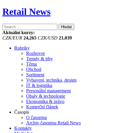
Retail News
Vyhledávání
Aktuální kurzy:
CZK/EUR
24,265
CZK/USD
21,039
Rubriky
Rozhovor
Trendy & trhy
Téma
Obchod
Sortiment
Vybavení, technika, design
IT & logistika
Personální management
Obaly & technologie
Ekonomika & právo
Komerční článek
Časopis
O časopisu
Archiv časopisu Retail News
Kontakty