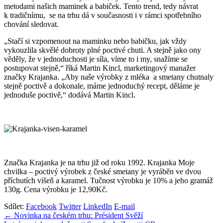
metodami našich maminek a babiček. Tento trend, tedy návrat
k tradičnímu, se na trhu dá v současnosti i v rámci spotřebního
chování sledovat.
„Stačí si vzpomenout na maminku nebo babičku, jak vždy
vykouzlila skvělé dobroty plné poctivé chuti. A stejně jako ony
věděly, že v jednoduchosti je síla, víme to i my, snažíme se
postupovat stejně,“ říká Martin Kincl, marketingový manažer
značky Krajanka. „Aby naše výrobky z mléka a smetany chutnaly
stejně poctivě a dokonale, máme jednoduchý recept, děláme je
jednoduše poctivě,“ dodává Martin Kincl.
Značka Krajanka je na trhu již od roku 1992. Krajanka Moje
chvilka – poctivý výrobek z české smetany je vyráběn ve dvou
příchutích višeň a karamel. Tučnost výrobku je 10% a jeho gramáž
130g. Cena výrobku je 12,90Kč.
Sdílet:
Facebook
Twitter
LinkedIn
E-mail
Navigace
← Novinka na českém trhu: Président Svěží