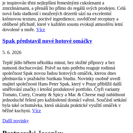
je inspirován těmi nejlepšími řemeslnými cukrárnami a
zmrzlinárnami, a přenáší ho přímo do regálů svých prodejen. Celá
nová řada sladkostí i mražených dezertů sází na excelentní
krémovou texturu, poctivé ingredience, osvědčené receptury a
oblíbené příchutě, které v každém soustu evokují atmosféru letní
dovolené u moře.
Více
Spak představil nové hotové omáčky
5. 6. 2026
Teplé jídlo během několika minut, bez složité přípravy a bez
nutnosti dochucování. Právě na tuto potřebu reaguje rodinná
společnost Spak novou řadou hotových omáček, kterou dnes
představila v pražském Surikata Studiu. Novinky osobně uvedl
majitel společnosti Hans Peter Spak, který v Praze přiblížil další
směřování značky i letošní produktové portfolio. Čtyři varianty
Tomato, Curry, Creamy & Spicy a Mac & Cheese mají nabídnout
jednoduché řešení pro každodenní domácí vaření. Součástí setkání
byla také ochutnávka, která ukázala praktické využití omáček v
běžné kuchyni.
Více
Další novinky