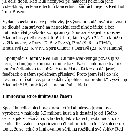
již delší dobu. Red Bull nechyběl při natáčení několika jeho
videoklipů, na koncertech či koncertních šňůrách nejen s Red Bull
Tour Busem.
Vydání speciální edice plechovky je výrazem poděkování a uznání
za dlouhá léta strávená na netradiční cestě plné zážitků a bez
nutnosti dělat jakékoliv kompromisy. Současně se jedná o oslavu
Vladimirovy třetí desky Ultra! Ultra!, která vyšla 25. 5. a k níž se
váží koncerty v Praze (2. 6. v Roxy), Brně (9. 6. na Flédě),
Bratislavě (22. 6. v Nu Spirit Clubu) a Ostravě (23. 6. v Hlubině).
„Spolupráci s lidmi v Red Bull Culture Marketingu považuji za
něco, co funguje skoro na rodinné bázi. Naše spolupráce trvá už
poměrně dlouho a teď přišel čas, udělat další krok a dát jasný
feedback o našem společném přátelství. Proto jsem šel i do tak
nestandardní situace, jako je dát svůj obličej na produkt.“ vysvětluje
Vladimir 518, proč kývl na netradiční nabídku.
Limitovaná edice limitovaná časem
Speciální edice plechovek nesoucí Vladimirovo jméno byla
vyrobena v nákladu 5,5 milionu kusů a k dostání je od 15tého
června jak v běžných obchodech, tak v barech, restauracích, na
letních festivalech a sportovních či kulturních akcích. Vzhledem k
tomu, že se jedná o limitovanou sérii, na rozšíření své sbírky Red