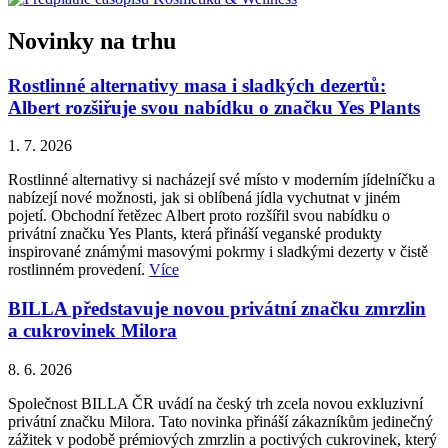
Novinky na trhu
Rostlinné alternativy masa i sladkých dezertů:
Albert rozšiřuje svou nabídku o značku Yes Plants
1. 7. 2026
Rostlinné alternativy si nacházejí své místo v moderním jídelníčku a
nabízejí nové možnosti, jak si oblíbená jídla vychutnat v jiném
pojetí. Obchodní řetězec Albert proto rozšířil svou nabídku o
privátní značku Yes Plants, která přináší veganské produkty
inspirované známými masovými pokrmy i sladkými dezerty v čistě
rostlinném provedení.
Více
BILLA představuje novou privátní značku zmrzlin
a cukrovinek Milora
8. 6. 2026
Společnost BILLA ČR uvádí na český trh zcela novou exkluzivní
privátní značku Milora. Tato novinka přináší zákazníkům jedinečný
zážitek v podobě prémiových zmrzlin a poctivých cukrovinek, který