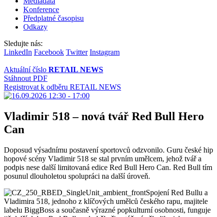
Mediadata
Konference
Předplatné časopisu
Odkazy
Sledujte nás:
LinkedIn
Facebook
Twitter
Instagram
Aktuální číslo
RETAIL NEWS
Stáhnout PDF
Registrovat k odběru RETAIL NEWS
Vladimir 518 – nová tvář Red Bull Hero
Can
Doposud výsadnímu postavení sportovců odzvonilo. Guru české hip
hopové scény Vladimir 518 se stal prvním umělcem, jehož tvář a
podpis nese další limitovaná edice Red Bull Hero Can. Red Bull tím
posunul dlouholetou spolupráci na další úroveň.
Spojení Red Bullu a
Vladimira 518, jednoho z klíčových umělců českého rapu, majitele
labelu BiggBoss a současně výrazné popkulturní osobnosti, funguje