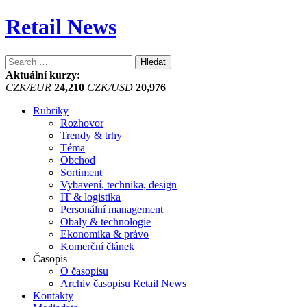
Retail News
Vyhledávání
Aktuální kurzy:
CZK/EUR
24,210
CZK/USD
20,976
Rubriky
Rozhovor
Trendy & trhy
Téma
Obchod
Sortiment
Vybavení, technika, design
IT & logistika
Personální management
Obaly & technologie
Ekonomika & právo
Komerční článek
Časopis
O časopisu
Archiv časopisu Retail News
Kontakty