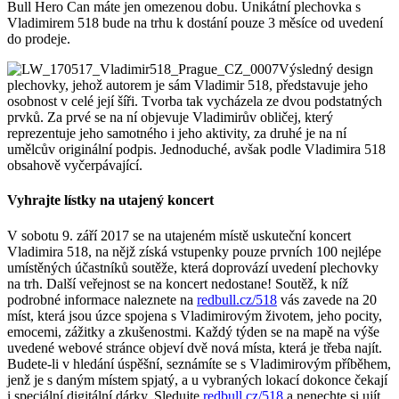
Bull Hero Can máte jen omezenou dobu. Unikátní plechovka s
Vladimirem 518 bude na trhu k dostání pouze 3 měsíce od uvedení
do prodeje.
Výsledný design
plechovky, jehož autorem je sám Vladimir 518, představuje jeho
osobnost v celé její šíři. Tvorba tak vycházela ze dvou podstatných
prvků. Za prvé se na ní objevuje Vladimirův obličej, který
reprezentuje jeho samotného i jeho aktivity, za druhé je na ní
umělcův originální podpis. Jednoduché, avšak podle Vladimira 518
obsahově vyčerpávající.
Vyhrajte lístky na utajený koncert
V sobotu 9. září 2017 se na utajeném místě uskuteční koncert
Vladimira 518, na nějž získá vstupenky pouze prvních 100 nejlépe
umístěných účastníků soutěže, která doprovází uvedení plechovky
na trh. Další veřejnost se na koncert nedostane! Soutěž, k níž
podrobné informace naleznete na
redbull.cz/518
vás zavede na 20
míst, která jsou úzce spojena s Vladimirovým životem, jeho pocity,
emocemi, zážitky a zkušenostmi. Každý týden se na mapě na výše
uvedené webové stránce objeví dvě nová místa, která je třeba najít.
Budete-li v hledání úspěšní, seznámíte se s Vladimirovým příběhem,
jenž je s daným místem spjatý, a u vybraných lokací dokonce čekají
i speciální digitální dárky. Sledujte
redbull.cz/518
a nenechte si ujít