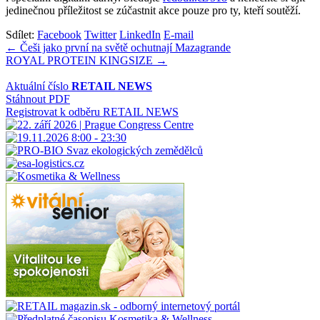
jedinečnou příležitost se zúčastnit akce pouze pro ty, kteří soutěží.
Sdílet:
Facebook
Twitter
LinkedIn
E-mail
Navigace
← Češi jako první na světě ochutnají Mazagrande
ROYAL PROTEIN KINGSIZE →
pro
příspěvek
Aktuální číslo
RETAIL NEWS
Stáhnout PDF
Registrovat k odběru RETAIL NEWS