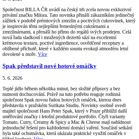
Společnost BILLA ČR uvádí na český trh zcela novou exkluzivní
privátní značku Milora. Tato novinka přináší zákazníkům jedinečný
zážitek v podobě prémiových zmrzlin a poctivých cukrovinek, který
je inspirován těmi nejlepšími řemeslnými cukrárnami a
zmrzlinárnami, a přenáší ho přímo do regálů svých prodejen. Celá
nová řada sladkostí i mražených dezertů sází na excelentní
krémovou texturu, poctivé ingredience, osvědčené receptury a
oblíbené příchutě, které v každém soustu evokují atmosféru letní
dovolené u moře.
Více
Spak představil nové hotové omáčky
5. 6. 2026
Teplé jídlo během několika minut, bez složité přípravy a bez
nutnosti dochucování. Právě na tuto potřebu reaguje rodinná
společnost Spak novou řadou hotových omáček, kterou dnes
představila v pražském Surikata Studiu. Novinky osobně uvedl
majitel společnosti Hans Peter Spak, který v Praze přiblížil další
směřování značky i letošní produktové portfolio. Čtyři varianty
Tomato, Curry, Creamy & Spicy a Mac & Cheese mají nabídnout
jednoduché řešení pro každodenní domácí vaření. Součástí setkání
byla také ochutnávka, která ukázala praktické využití omáček v
běžné kuchyni.
Více