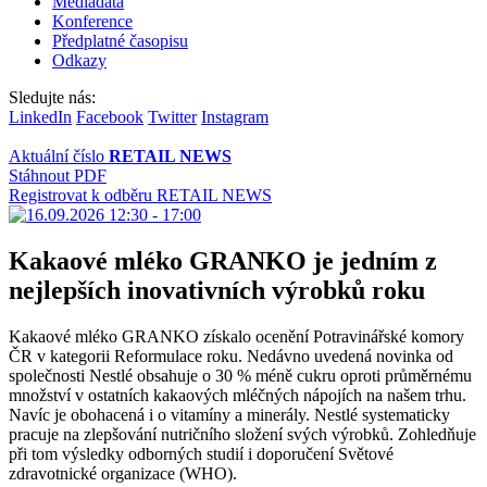
Mediadata
Konference
Předplatné časopisu
Odkazy
Sledujte nás:
LinkedIn
Facebook
Twitter
Instagram
Aktuální číslo
RETAIL NEWS
Stáhnout PDF
Registrovat k odběru RETAIL NEWS
Kakaové mléko GRANKO je jedním z
nejlepších inovativních výrobků roku
Kakaové mléko GRANKO získalo ocenění Potravinářské komory
ČR v kategorii Reformulace roku. Nedávno uvedená novinka od
společnosti Nestlé obsahuje o 30 % méně cukru oproti průměrnému
množství v ostatních kakaových mléčných nápojích na našem trhu.
Navíc je obohacená i o vitamíny a minerály. Nestlé systematicky
pracuje na zlepšování nutričního složení svých výrobků. Zohledňuje
při tom výsledky odborných studií i doporučení Světové
zdravotnické organizace (WHO).