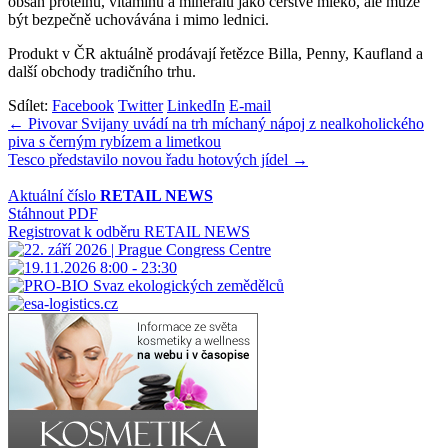
obsah proteinů, vitamínů a minerálů jako čerstvé mléko, ale může
být bezpečně uchovávána i mimo lednici.
Produkt v ČR aktuálně prodávají řetězce Billa, Penny, Kaufland a
další obchody tradičního trhu.
Sdílet:
Facebook
Twitter
LinkedIn
E-mail
Navigace
← Pivovar Svijany uvádí na trh míchaný nápoj z nealkoholického
piva s černým rybízem a limetkou
pro
Tesco představilo novou řadu hotových jídel →
příspěvek
Aktuální číslo
RETAIL NEWS
Stáhnout PDF
Registrovat k odběru RETAIL NEWS