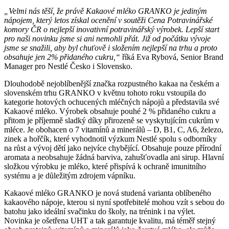
„Velmi nás těší, že právě Kakaové mléko GRANKO je jediným
nápojem, který letos získal ocenění v soutěži Cena Potravinářské
komory ČR o nejlepší inovativní potravinářský výrobek. Lepší start
pro naši novinku jsme si ani nemohli přát. Již od počátku vývoje
jsme se snažili, aby byl chuťově i složením nejlepší na trhu a proto
obsahuje jen 2% přidaného cukru,“
říká Eva Rybová, Senior Brand
Manager pro Nestlé Česko i Slovensko.
Dlouhodobě nejoblíbenější značka rozpustného kakaa na českém a
slovenském trhu GRANKO v květnu tohoto roku vstoupila do
kategorie hotových ochucených mléčných nápojů a představila své
Kakaové mléko. Výrobek obsahuje pouhé 2 % přidaného cukru a
přitom je příjemně sladký díky přirozeně se vyskytujícím cukrům v
mléce. Je obohacen o 7 vitamínů a minerálů – D, B1, C, A6, železo,
zinek a hořčík, které vyhodnotil výzkum Nestlé spolu s odborníky
na růst a vývoj dětí jako nejvíce chybějící. Obsahuje pouze přírodní
aromata a neobsahuje žádná barviva, zahušťovadla ani sirup. Hlavní
složkou výrobku je mléko, které přispívá k ochraně imunitního
systému a je důležitým zdrojem vápníku.
Kakaové mléko GRANKO je nová studená varianta oblíbeného
kakaového nápoje, kterou si nyní spotřebitelé mohou vzít s sebou do
batohu jako ideální svačinku do školy, na trénink i na výlet.
Novinka je ošetřena UHT a tak garantuje kvalitu, má téměř stejný