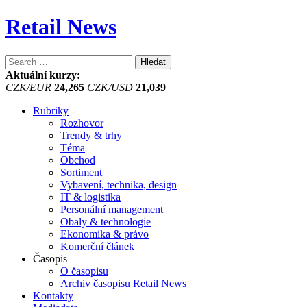
Retail News
Vyhledávání
Aktuální kurzy:
CZK/EUR
24,265
CZK/USD
21,039
Rubriky
Rozhovor
Trendy & trhy
Téma
Obchod
Sortiment
Vybavení, technika, design
IT & logistika
Personální management
Obaly & technologie
Ekonomika & právo
Komerční článek
Časopis
O časopisu
Archiv časopisu Retail News
Kontakty