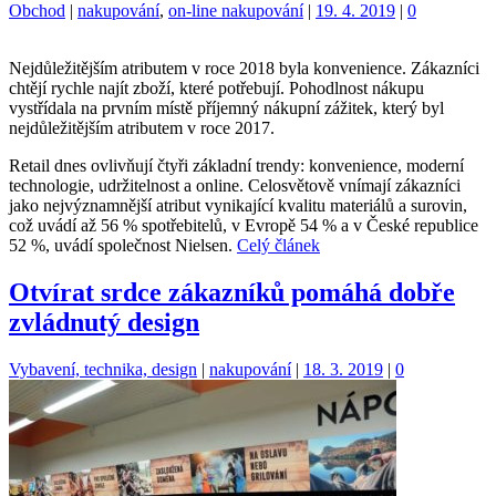
Kategorie:
Štítky:
Obchod
|
nakupování
,
on-line nakupování
|
19. 4. 2019
|
0
Nejdůležitějším atributem v roce 2018 byla konvenience. Zákazníci
chtějí rychle najít zboží, které potřebují. Pohodlnost nákupu
vystřídala na prvním místě příjemný nákupní zážitek, který byl
nejdůležitějším atributem v roce 2017.
Retail dnes ovlivňují čtyři základní trendy: konvenience, moderní
technologie, udržitelnost a online. Celosvětově vnímají zákazníci
jako nejvýznamnější atribut vynikající kvalitu materiálů a surovin,
což uvádí až 56 % spotřebitelů, v Evropě 54 % a v České republice
52 %, uvádí společnost Nielsen.
Celý článek
Otvírat srdce zákazníků pomáhá dobře
zvládnutý design
Kategorie:
Štítky:
Vybavení, technika, design
|
nakupování
|
18. 3. 2019
|
0