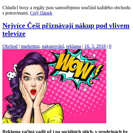
Chladicí boxy a regály jsou samozřejmou součástí každého obchodu
s potravinami.
Celý článek
Nejvíce Češi přiznávají nákup pod vlivem
televize
Kategorie:
Štítky:
Obchod
|
marketing
,
nakupování
,
reklama
|
16. 3. 2018
|
0
Reklama začíná vadit už i na sociálních sítích, v prodejnách by