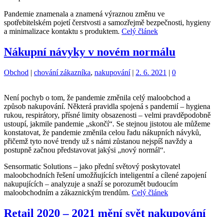
Pandemie znamenala a znamená výraznou změnu ve
spotřebitelském pojetí čerstvosti a samozřejmě bezpečnosti, hygieny
a minimalizace kontaktu s produktem.
Celý článek
Nákupní návyky v novém normálu
Kategorie:
Štítky:
Obchod
|
chování zákazníka
,
nakupování
|
2. 6. 2021
|
0
Není pochyb o tom, že pandemie změnila celý maloobchod a
způsob nakupování. Některá pravidla spojená s pandemií – hygiena
rukou, respirátory, přísné limity obsazenosti – velmi pravděpodobně
ustoupí, jakmile pandemie „skončí“. Se stejnou jistotou ale můžeme
konstatovat, že pandemie změnila celou řadu nákupních návyků,
přičemž tyto nové trendy už s námi zůstanou nejspíš navždy a
postupně začnou představovat jakýsi „nový normál“.
Sensormatic Solutions – jako přední světový poskytovatel
maloobchodních řešení umožňujících inteligentní a cílené zapojení
nakupujících – analyzuje a snaží se porozumět budoucím
maloobchodním a zákaznickým trendům.
Celý článek
Retail 2020 – 2021 mění svět nakupování