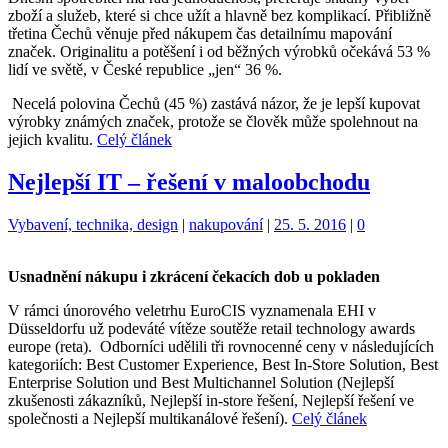
zboží a služeb, které si chce užít a hlavně bez komplikací. Přibližně
třetina Čechů věnuje před nákupem čas detailnímu mapování
značek. Originalitu a potěšení i od běžných výrobků očekává 53 %
lidí ve světě, v České republice „jen“ 36 %.
Necelá polovina Čechů (45 %) zastává názor, že je lepší kupovat
výrobky známých značek, protože se člověk může spolehnout na
jejich kvalitu.
Celý článek
Nejlepší IT – řešení v maloobchodu
Kategorie:
Štítky:
Vybavení, technika, design
|
nakupování
|
25. 5. 2016
|
0
Usnadnění nákupu i zkrácení čekacích dob u pokladen
V rámci únorového veletrhu EuroCIS vyznamenala EHI v
Düsseldorfu už podeváté vítěze soutěže retail technology awards
europe (reta). Odborníci udělili tři rovnocenné ceny v následujících
kategoriích: Best Customer Experience, Best In-Store Solution, Best
Enterprise Solution und Best Multichannel Solution (Nejlepší
zkušenosti zákazníků, Nejlepší in-store řešení, Nejlepší řešení ve
společnosti a Nejlepší multikanálové řešení).
Celý článek