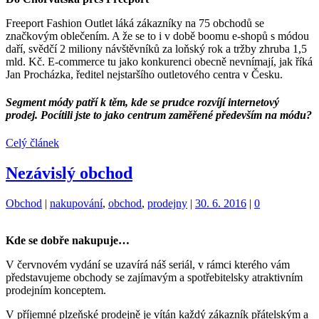
Freeport Fashion Outlet láká zákazníky na 75 obchodů se
značkovým oblečením. A že se to i v době boomu e-shopů s módou
daří, svědčí 2 miliony návštěvníků za loňský rok a tržby zhruba 1,5
mld. Kč. E-commerce tu jako konkurenci obecně nevnímají, jak říká
Jan Procházka, ředitel nejstaršího outletového centra v Česku.
Segment módy patří k těm, kde se prudce rozvíjí internetový
prodej. Pocítili jste to jako centrum zaměřené především na módu?
Celý článek
Nezávislý obchod
Kategorie:
Štítky:
Obchod
|
nakupování
,
obchod
,
prodejny
|
30. 6. 2016
|
0
Kde se dobře nakupuje…
V červnovém vydání se uzavírá náš seriál, v rámci kterého vám
představujeme obchody se zajímavým a spotřebitelsky atraktivním
prodejním konceptem.
V příjemné plzeňské prodejně je vítán každý zákazník přátelským a