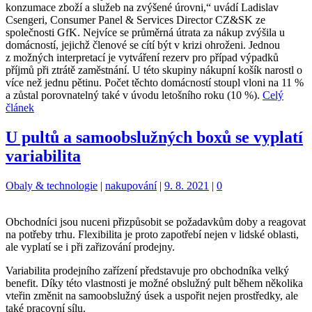
konzumace zboží a služeb na zvýšené úrovni,“ uvádí Ladislav
Csengeri, Consumer Panel & Services Director CZ&SK ze
společnosti GfK. Nejvíce se průměrná útrata za nákup zvýšila u
domácností, jejichž členové se cítí být v krizi ohroženi. Jednou
z možných interpretací je vytváření rezerv pro případ výpadků
příjmů při ztrátě zaměstnání. U této skupiny nákupní košík narostl o
více než jednu pětinu. Počet těchto domácností stoupl vloni na 11 %
a zůstal porovnatelný také v úvodu letošního roku (10 %).
Celý
článek
U pultů a samoobslužných boxů se vyplatí
variabilita
Kategorie:
Štítky:
Obaly & technologie
|
nakupování
|
9. 8. 2021
|
0
Obchodníci jsou nuceni přizpůsobit se požadavkům doby a reagovat
na potřeby trhu. Flexibilita je proto zapotřebí nejen v lidské oblasti,
ale vyplatí se i při zařizování prodejny.
Variabilita prodejního zařízení představuje pro obchodníka velký
benefit. Díky této vlastnosti je možné obslužný pult během několika
vteřin změnit na samoobslužný úsek a uspořit nejen prostředky, ale
také pracovní sílu.