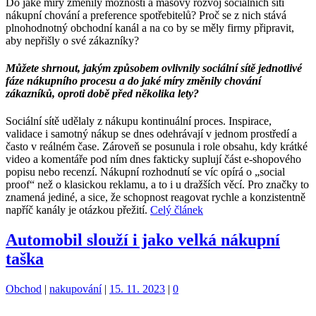
Do jaké míry změnily možnosti a masový rozvoj sociálních sítí
nákupní chování a preference spotřebitelů? Proč se z nich stává
plnohodnotný obchodní kanál a na co by se měly firmy připravit,
aby nepřišly o své zákazníky?
Můžete shrnout, j
akým způsobem ovlivnily sociální sítě jednotlivé
fáze nákupního procesu
a
do jaké míry změnily chování
zákazníků, oproti době před několika lety?
Sociální sítě udělaly z nákupu kontinuální proces. Inspirace,
validace i samotný nákup se dnes odehrávají v jednom prostředí a
často v reálném čase. Zároveň se posunula i role obsahu, kdy krátké
video a komentáře pod ním dnes fakticky suplují část e-shopového
popisu nebo recenzí. Nákupní rozhodnutí se víc opírá o „social
proof“ než o klasickou reklamu, a to i u dražších věcí. Pro značky to
znamená jediné, a sice, že schopnost reagovat rychle a konzistentně
napříč kanály je otázkou přežití.
Celý článek
Automobil slouží i jako velká nákupní
taška
Kategorie:
Štítky:
Obchod
|
nakupování
|
15. 11. 2023
|
0