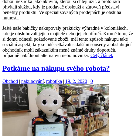
dobou nezřídka jako aktivitu, kterou si chtějí užít, a proto rádi
přivítají službu, kdy je prodavač obslouží a zároveň představí
benefity produktu. Ve specializovaných prodejnách je obsluha
nutností.
Ještě naše babičky nakupovaly prakticky výhradně v koloniálech,
kde je obsluhovali jejich majitelé nebo jejich příručí. Kromě toho, že
si domů odnesli požadované zboží, měl tento způsob nákupu také
sociální aspekt, kdy se lidé setkávali s dalšími sousedy a obsluhující
obchodník mohl zákazníkům méně známé druhy doporučit,
případně nabídnout alternativu nebo novinky.
Celý článek
Potkáme na nákupu svého robota?
Kategorie:
Štítky:
Obchod
|
nakupování
,
robotika
|
19. 2. 2020
|
0