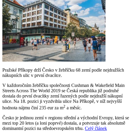
Pražské Příkopy drží Česko v žebříčku 68 zemí podle nejdražších
nákupních ulic v první dvacítce.
V každoročním žebříčku společnosti Cushman & Wakefield Main
Streets Across The World 2019 se Česká republika již podruhé
dostala do první dvacítky zemí řazených podle nejdražší nákupní
ulice. Na 18. pozici ji vyzdvihla ulice Na Příkopě, v níž nejvyšší
2
hodnota nájmu činí 235 eur za m
a měsíc.
Česko je jedinou zemí v regionu střední a východní Evropy, která se
mezi top 20 letos (a loni poprvé) dostala, a potvrzuje tak absolutně
dominantní pozici na středoevropském trhu.
Celý článek