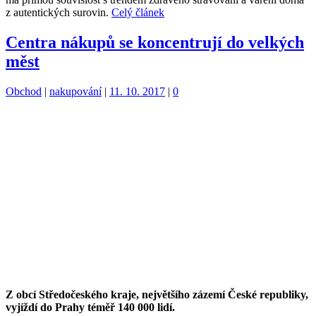
z autentických surovin.
Celý článek
Centra nákupů se koncentrují do velkých
měst
Kategorie:
Štítky:
Obchod
|
nakupování
|
11. 10. 2017
|
0
Z obcí Středočeského kraje, největšího zázemí České republiky,
vyjíždí do Prahy téměř 140 000 lidí.