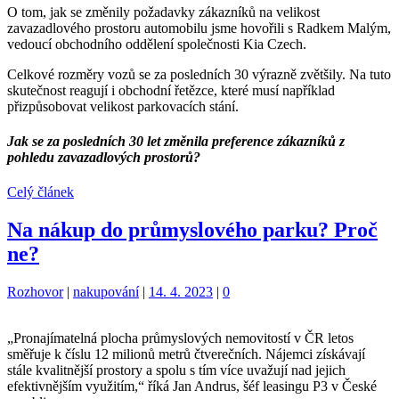
O tom, jak se změnily požadavky zákazníků na velikost
zavazadlového prostoru automobilu jsme hovořili s Radkem Malým,
vedoucí obchodního oddělení společnosti Kia Czech.
Celkové rozměry vozů se za posledních 30 výrazně zvětšily. Na tuto
skutečnost reagují i obchodní řetězce, které musí například
přizpůsobovat velikost parkovacích stání.
Jak se za posledních 30 let změnila preference zákazníků z
pohledu zavazadlových prostorů?
Celý článek
Na nákup do průmyslového parku? Proč
ne?
Kategorie:
Štítky:
Rozhovor
|
nakupování
|
14. 4. 2023
|
0
„Pronajímatelná plocha průmyslových nemovitostí v ČR letos
směřuje k číslu 12 milionů metrů čtverečních. Nájemci získávají
stále kvalitnější prostory a spolu s tím více uvažují nad jejich
efektivnějším využitím,“ říká Jan Andrus, šéf leasingu P3 v České