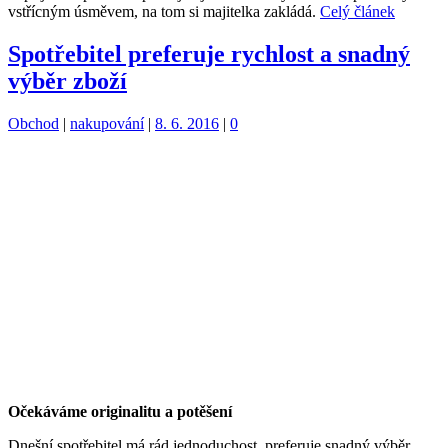
vstřícným úsměvem, na tom si majitelka zakládá.
Celý článek
Spotřebitel preferuje rychlost a snadný
výběr zboží
Kategorie:
Štítky:
Obchod
|
nakupování
|
8. 6. 2016
|
0
Očekáváme originalitu a potěšení
Dnešní spotřebitel má rád jednoduchost, preferuje snadný výběr