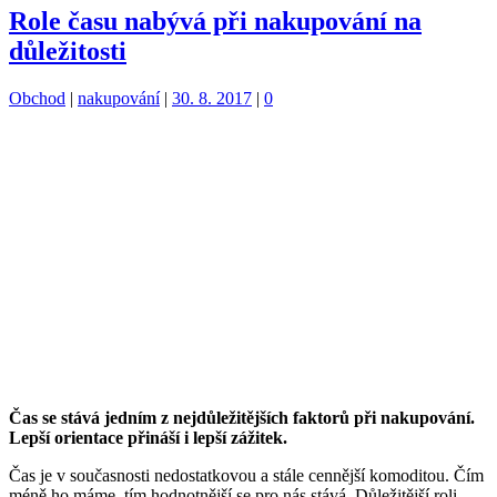
Role času nabývá při nakupování na
důležitosti
Kategorie:
Štítky:
Obchod
|
nakupování
|
30. 8. 2017
|
0
Čas se stává jedním z nejdůležitějších faktorů při nakupování.
Lepší orientace přináší i lepší zážitek.
Čas je v současnosti nedostatkovou a stále cennější komoditou. Čím
méně ho máme, tím hodnotnější se pro nás stává. Důležitější roli