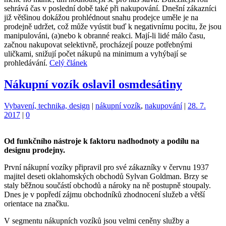
sehrává čas v poslední době také při nakupování. Dnešní zákazníci
již většinou dokážou prohlédnout snahu prodejce uměle je na
prodejně udržet, což může vyústit buď k negativnímu pocitu, že jsou
manipulováni, (a)nebo k obranné reakci. Mají-li lidé málo času,
začnou nakupovat selektivně, procházejí pouze potřebnými
uličkami, snižují počet nákupů na minimum a vyhýbají se
prohledávání.
Celý článek
Nákupní vozík oslavil osmdesátiny
Kategorie:
Štítky:
Vybavení, technika, design
|
nákupní vozík
,
nakupování
|
28. 7.
2017
|
0
Od funkčního nástroje k faktoru nadhodnoty a podílu na
designu prodejny.
První nákupní vozíky připravil pro své zákazníky v červnu 1937
majitel deseti oklahomských obchodů Sylvan Goldman. Brzy se
staly běžnou součástí obchodů a nároky na ně postupně stoupaly.
Dnes je v popředí zájmu obchodníků zhodnocení služeb a větší
orientace na značku.
V segmentu nákupních vozíků jsou velmi ceněny služby a