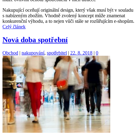
Nakupující oceňují originální design, který však musí být v souladu
s nabízeným zbožím. Vhodně zvolený koncept může znamenat
konkurenční výhodu, a to nejen vůči stále se rozšiřujícím e-shopům.
Celý článek
Nová doba spotřební
Kategorie:
Štítky:
Obchod
|
nakupování
,
spotřebitel
|
22. 8. 2018
|
0