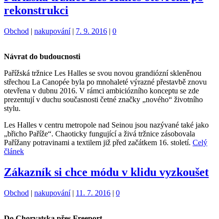
rekonstrukci
Kategorie:
Štítky:
Obchod
|
nakupování
|
7. 9. 2016
|
0
Návrat do budoucnosti
Pařížská tržnice Les Halles se svou novou grandiózní skleněnou
střechou La Canopée byla po mnohaleté výrazné přestavbě znovu
otevřena v dubnu 2016. V rámci ambiciózního konceptu se zde
prezentují v duchu současnosti četné značky „nového“ životního
stylu.
Les Halles v centru metropole nad Seinou jsou nazývané také jako
„břicho Paříže“. Chaoticky fungující a živá tržnice zásobovala
Pařížany potravinami a textilem již před začátkem 16. století.
Celý
článek
Zákazník si chce módu v klidu vyzkoušet
Kategorie:
Štítky:
Obchod
|
nakupování
|
11. 7. 2016
|
0
Do Chorvatska přes Freeport