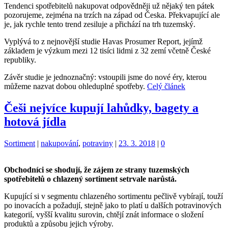
Tendenci spotřebitelů nakupovat odpovědněji už nějaký ten pátek
pozorujeme, zejména na trzích na západ od Česka. Překvapující ale
je, jak rychle tento trend zesiluje a přichází na trh tuzemský.
Vyplývá to z nejnovější studie Havas Prosumer Report, jejímž
základem je výzkum mezi 12 tisíci lidmi z 32 zemí včetně České
republiky.
Závěr studie je jednoznačný: vstoupili jsme do nové éry, kterou
můžeme nazvat dobou ohleduplné spotřeby.
Celý článek
Češi nejvíce kupují lahůdky, bagety a
hotová jídla
Kategorie:
Štítky:
Sortiment
|
nakupování
,
potraviny
|
23. 3. 2018
|
0
Obchodníci se shodují, že zájem ze strany tuzemských
spotřebitelů o chlazený sortiment setrvale narůstá.
Kupující si v segmentu chlazeného sortimentu pečlivě vybírají, touží
po inovacích a požadují, stejně jako to platí u dalších potravinových
kategorií, vyšší kvalitu surovin, chtějí znát informace o složení
produktů a způsobu jejich výroby.