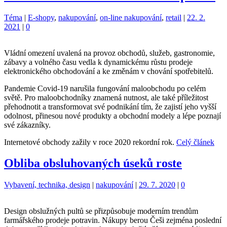
Kategorie:
Štítky:
Téma
|
E-shopy
,
nakupování
,
on-line nakupování
,
retail
|
22. 2.
2021
|
0
Vládní omezení uvalená na provoz obchodů, služeb, gastronomie,
zábavy a volného času vedla k dynamickému růstu prodeje
elektronického obchodování a ke změnám v chování spotřebitelů.
Pandemie Covid-19 narušila fungování maloobchodu po celém
světě. Pro maloobchodníky znamená nutnost, ale také příležitost
přehodnotit a transformovat své podnikání tím, že zajistí jeho vyšší
odolnost, přinesou nové produkty a obchodní modely a lépe poznají
své zákazníky.
Internetové obchody zažily v roce 2020 rekordní rok.
Celý článek
Obliba obsluhovaných úseků roste
Kategorie:
Štítky:
Vybavení, technika, design
|
nakupování
|
29. 7. 2020
|
0
Design obslužných pultů se přizpůsobuje moderním trendům
farmářského prodeje potravin. Nákupy berou Češi zejména poslední