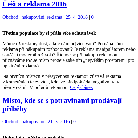
Češi a reklama 2016
Kategorie:
Štítky:
Obchod
|
nakupování
,
reklama
|
25. 4. 2016
|
0
Třetina populace by si přála více ochutnávek
Máme už reklamy dost, a kde nám nejvíce vadí? Pomáhá nám
reklama při nákupním rozhodování? Je reklama manipulátorem nebo
součástí moderního života? Řídíme se při nákupu reklamou a
přiznáváme to? Je místo prodeje stále tím „největším prostorem“ pro
uplatnění reklamy?
Na prvních místech v přesycenosti reklamou zůstává reklama
v komerčních televizích, kde lze předpokládat negativní vliv
přerušování TV pořadů reklamou.
Celý článek
Místo, kde se s potravinami prodávají
příběhy
Kategorie:
Štítky:
Obchod
|
nakupování
|
21. 3. 2016
|
0
Dolce Vita ve Schrannenhalle