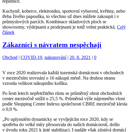
republice.
Kuchyně, koberce, elektroniku, sportovní vybavení, květiny, nebo
třeba živého papouška, to všechno už dnes můžete zakoupit i v
průmyslových parcích. Kombinace skladových ploch se
showroomy, výdejnami a prodejnami je totiž velmi praktická.
Celý
článek
Zákazníci s návratem nespěchají
Kategorie:
Štítky:
Obchod
|
COVID-19
,
nakupování
|
20. 8. 2021
|
0
V roce 2020 realizovala každá tuzemská domácnost v obchodech
v meziročním srovnání o 16 nákupů méně. Na druhou stranu
vzrostla velikost nákupního košíku.
Po šesti letech nepřetržitého růstu se průměrný obrat obchodních
center meziročně snížil o 25,5 %. Průměrná výše nájemného vloni
podle Shopping Centre Indexu společnosti CBRE meziročně klesla
o 0,9 %.
„Po uplynulém dynamicky se vyvíjejícím roce 2020, kdy se
spotřeba do velké míry přesouvala do našich domácností, došlo
v úvodu roku 2021 k jisté stabilizaci. I nadále však zůstává domácí