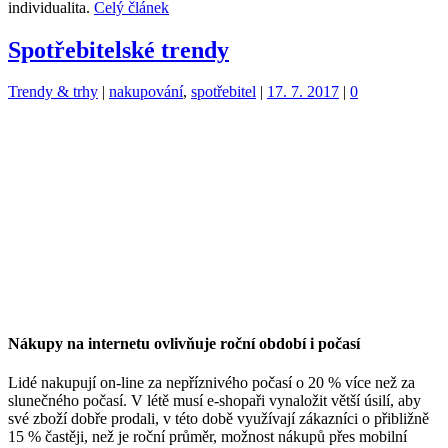
individualita.
Celý článek
Spotřebitelské trendy
Kategorie:
Štítky:
Trendy & trhy
|
nakupování
,
spotřebitel
|
17. 7. 2017
|
0
Nákupy na internetu ovlivňuje roční období i počasí
Lidé nakupují on-line za nepříznivého počasí o 20 % více než za
slunečného počasí. V létě musí e-shopaři vynaložit větší úsilí, aby
své zboží dobře prodali, v této době využívají zákazníci o přibližně
15 % častěji, než je roční průměr, možnost nákupů přes mobilní