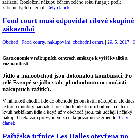
zařízení. Rozložení nákupů během celého roku funguje podle
zaběhnutých schémat.
Celý článek
Food court musí odpovídat cílové skupině
zákazníků
Kategorie:
Štítky:
Obchod
|
Food courty
,
nakupování
,
obchodní centra
|
29. 5. 2017
|
0
Gastronomie v nákupních centrech směruje k vyšší kvalitě a
rozmanitosti.
Jídlo a maloobchod jsou dokonalou kombinací. Po
celé Evropě se jídlo stalo plnohodnotnou součástí
nákupních zážitků.
V minulosti chodili lidé do obchodů jenom kvůli nákupům, ale dnes
je tomu mnohdy naopak. Dnes chodí lidé do obchodních center i
kvůli nabídkám jídla a když už v obchodě jsou, tak udělají i nějaký
nákup. Očekávání při výpravě za nakupováním se změnilo.
Celý
článek
Pařížská tržnice Les Halles otevřena po