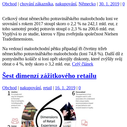
Kategorie:
Štítky:
Obchod
|
chování zákazníka
,
nakupování
,
Německo
|
30. 1. 2019
|
0
Celkový obrat německého potravinářského maloobchodu loni ve
srovnání s rokem 2017 stoupl skoro o 2,2 % na 242,1 mld. eur, z
toho samotný prodej potravin stoupl o 2,3 % na 200,6 mld. eur.
Vyplývá to ze studie, kterou v říjnu zveřejnila společnost Nielsen
Tradedimensions.
Na vedoucí maloobchodní pětku připadají tři čtvrtiny tržeb
německého potravinářského maloobchodu (loni 74,8 %). Další díl z
pomyslného koláče si loni opět ukrojily diskonty, které zvýšily svůj
obrat o 4 %, tedy skoro o 3,2 mld. eur.
Celý článek
Šest dimenzí zážitkového retailu
Kategorie:
Štítky:
Obchod
|
nakupování
,
retail
|
16. 1. 2019
|
0