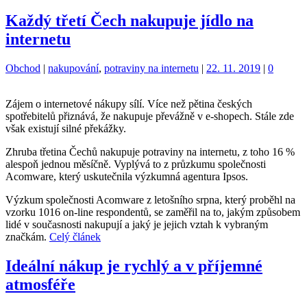
Každý třetí Čech nakupuje jídlo na
internetu
Kategorie:
Štítky:
Obchod
|
nakupování
,
potraviny na internetu
|
22. 11. 2019
|
0
Zájem o internetové nákupy sílí. Více než pětina českých
spotřebitelů přiznává, že nakupuje převážně v e-shopech. Stále zde
však existují silné překážky.
Zhruba třetina Čechů nakupuje potraviny na internetu, z toho 16 %
alespoň jednou měsíčně. Vyplývá to z průzkumu společnosti
Acomware, který uskutečnila výzkumná agentura Ipsos.
Výzkum společnosti Acomware z letošního srpna, který proběhl na
vzorku 1016 on-line respondentů, se zaměřil na to, jakým způsobem
lidé v současnosti nakupují a jaký je jejich vztah k vybraným
značkám.
Celý článek
Ideální nákup je rychlý a v příjemné
atmosféře