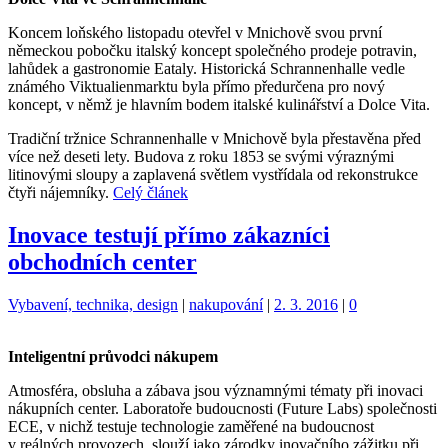
Koncem loňského listopadu otevřel v Mnichově svou první
německou pobočku italský koncept společného prodeje potravin,
lahůdek a gastronomie Eataly. Historická Schrannenhalle vedle
známého Viktualienmarktu byla přímo předurčena pro nový
koncept, v němž je hlavním bodem italské kulinářství a Dolce Vita.
Tradiční tržnice Schrannenhalle v Mnichově byla přestavěna před
více než deseti lety. Budova z roku 1853 se svými výraznými
litinovými sloupy a zaplavená světlem vystřídala od rekonstrukce
čtyři nájemníky.
Celý článek
Inovace testují přímo zákazníci
obchodních center
Kategorie:
Štítky:
Vybavení, technika, design
|
nakupování
|
2. 3. 2016
|
0
Inteligentní průvodci nákupem
Atmosféra, obsluha a zábava jsou významnými tématy při inovaci
nákupních center. Laboratoře budoucnosti (Future Labs) společnosti
ECE, v nichž testuje technologie zaměřené na budoucnost
v reálných provozech, slouží jako zárodky inovačního zážitku při