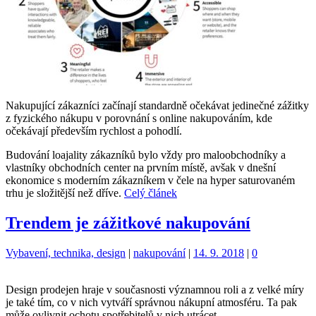
Nakupující zákazníci začínají standardně očekávat jedinečné zážitky
z fyzického nákupu v porovnání s online nakupováním, kde
očekávají především rychlost a pohodlí.
Budování loajality zákazníků bylo vždy pro maloobchodníky a
vlastníky obchodních center na prvním místě, avšak v dnešní
ekonomice s moderním zákazníkem v čele na hyper saturovaném
trhu je složitější než dříve.
Celý článek
Trendem je zážitkové nakupování
Kategorie:
Štítky:
Vybavení, technika, design
|
nakupování
|
14. 9. 2018
|
0
Design prodejen hraje v současnosti významnou roli a z velké míry
je také tím, co v nich vytváří správnou nákupní atmosféru. Ta pak
může ovlivnit ochotu spotřebitelů v nich utrácet.