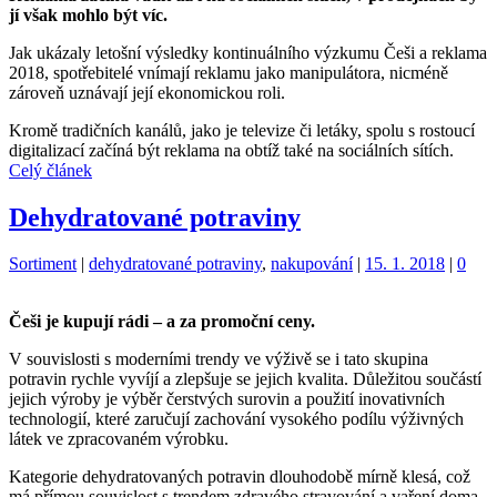
jí však mohlo být víc.
Jak ukázaly letošní výsledky kontinuálního výzkumu Češi a reklama
2018, spotřebitelé vnímají reklamu jako manipulátora, nicméně
zároveň uznávají její ekonomickou roli.
Kromě tradičních kanálů, jako je televize či letáky, spolu s rostoucí
digitalizací začíná být reklama na obtíž také na sociálních sítích.
Celý článek
Dehydratované potraviny
Kategorie:
Štítky:
Sortiment
|
dehydratované potraviny
,
nakupování
|
15. 1. 2018
|
0
Češi je kupují rádi – a za promoční ceny.
V souvislosti s moderními trendy ve výživě se i tato skupina
potravin rychle vyvíjí a zlepšuje se jejich kvalita. Důležitou součástí
jejich výroby je výběr čerstvých surovin a použití inovativních
technologií, které zaručují zachování vysokého podílu výživných
látek ve zpracovaném výrobku.
Kategorie dehydratovaných potravin dlouhodobě mírně klesá, což
má přímou souvislost s trendem zdravého stravování a vaření doma