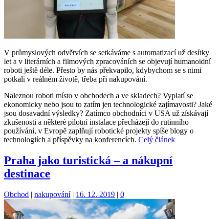
V průmyslových odvětvích se setkáváme s automatizací už desítky
let a v literárních a filmových zpracováních se objevují humanoidní
roboti ještě déle. Přesto by nás překvapilo, kdybychom se s nimi
potkali v reálném životě, třeba při nakupování.
Naleznou roboti místo v obchodech a ve skladech? Vyplatí se
ekonomicky nebo jsou to zatím jen technologické zajímavosti? Jaké
jsou dosavadní výsledky? Zatímco obchodníci v USA už získávají
zkušenosti a některé pilotní instalace přecházejí do rutinního
používání, v Evropě zaplňují robotické projekty spíše blogy o
technologiích a příspěvky na konferencích.
Celý článek
Praha jako turistická – a nákupní
destinace
Kategorie:
Štítky:
Obchod
|
nakupování
|
16. 12. 2019
|
0