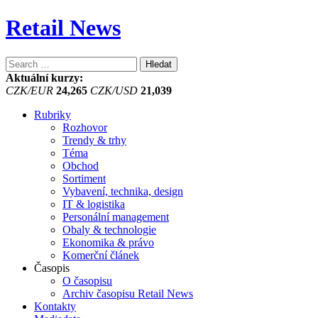
Retail News
Vyhledávání
Aktuální kurzy:
CZK/EUR
24,265
CZK/USD
21,039
Rubriky
Rozhovor
Trendy & trhy
Téma
Obchod
Sortiment
Vybavení, technika, design
IT & logistika
Personální management
Obaly & technologie
Ekonomika & právo
Komerční článek
Časopis
O časopisu
Archiv časopisu Retail News
Kontakty