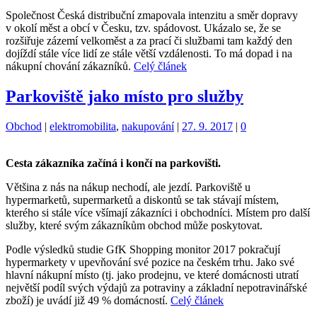
Společnost Česká distribuční zmapovala intenzitu a směr dopravy
v okolí měst a obcí v Česku, tzv. spádovost. Ukázalo se, že se
rozšiřuje zázemí velkoměst a za prací či službami tam každý den
dojíždí stále více lidí ze stále větší vzdálenosti. To má dopad i na
nákupní chování zákazníků.
Celý článek
Parkoviště jako místo pro služby
Kategorie:
Štítky:
Obchod
|
elektromobilita
,
nakupování
|
27. 9. 2017
|
0
Cesta zákazníka začíná i končí na parkovišti.
Většina z nás na nákup nechodí, ale jezdí. Parkoviště u
hypermarketů, supermarketů a diskontů se tak stávají místem,
kterého si stále více všímají zákazníci i obchodníci. Místem pro další
služby, které svým zákazníkům obchod může poskytovat.
Podle výsledků studie GfK Shopping monitor 2017 pokračují
hypermarkety v upevňování své pozice na českém trhu. Jako své
hlavní nákupní místo (tj. jako prodejnu, ve které domácnosti utratí
největší podíl svých výdajů za potraviny a základní nepotravinářské
zboží) je uvádí již 49 % domácností.
Celý článek