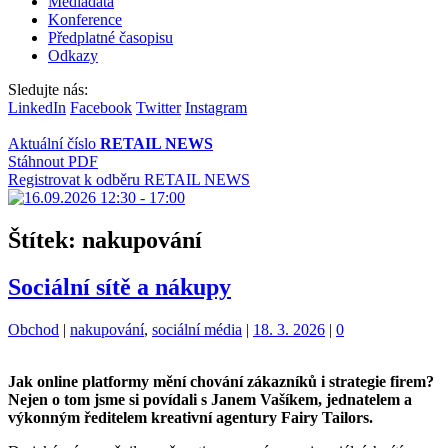
Mediadata
Konference
Předplatné časopisu
Odkazy
Sledujte nás:
LinkedIn
Facebook
Twitter
Instagram
Aktuální číslo
RETAIL NEWS
Stáhnout PDF
Registrovat k odběru RETAIL NEWS
Štítek:
nakupování
Sociální sítě a nákupy
Kategorie:
Štítky:
Obchod
|
nakupování
,
sociální média
|
18. 3. 2026
|
0
Jak online platformy mění chování zákazníků i strategie firem?
Nejen o tom jsme si povídali s Janem Vašíkem
, jednatel
em
a
výkonný
m
ředitel
em
kreativní agentury
Fairy Tailors.