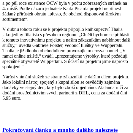
a po půl roce existence OCW byla v počtu zobrazených stránek na
4. místě. Podle názoru jednatele Karla Picarda projekt nepřinesl
žádaný přírůstek obratu „přesto, že obchod disponoval širokým
sortimentem“.
V dubnu tohoto roku se k projektu připojilo knihkupectví Thalia –
jako jediný filialista s přesahem regionu. „Chtěli bychom se přihlásit
k tomuto inovativnímu projektu a našim zákazníkům nabídnout další
služby,“ uvedla Gabriele Förster, vedoucí filiálky ve Wuppertalu.
Thalia je již dlouho obchodníkem provozujícím cross-channel. „V
rámci online tržiště,“ uvádí, „prezentujeme výrobky, které požadují
speciálně obyvatelé Wuppertalu. S účastí na projektu jsme naprosto
spokojeni.“
Nárůst vnímání služeb ze strany zákazníků je dalším cílem projektu.
Jako lokální nástroj spojený s kupní silou se osvědčily zejména
dodávky ve stejný den, kdy bylo zboží objednáno. Atalanda ručí za
dodání prostřednictvím svých partnerů z DHL, cena za dodání činí
5,95 euro.
Pokračování článku a mnoho dalšího naleznete