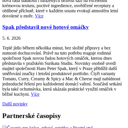
nová řada sladkostí i mražených dezertů sází na excelentní
krémovou texturu, poctivé ingredience, osvědčené receptury a
oblíbené příchutě, které v každém soustu evokují atmosféru letní
dovolené u moře.
Více
Spak představil nové hotové omáčky
5. 6. 2026
Teplé jídlo během několika minut, bez složité přípravy a bez
nutnosti dochucování. Právě na tuto potřebu reaguje rodinná
společnost Spak novou řadou hotových omáček, kterou dnes
představila v pražském Surikata Studiu. Novinky osobně uvedl
majitel společnosti Hans Peter Spak, který v Praze přiblížil další
směřování značky i letošní produktové portfolio. Čtyři varianty
Tomato, Curry, Creamy & Spicy a Mac & Cheese mají nabídnout
jednoduché řešení pro každodenní domácí vaření. Součástí setkání
byla také ochutnávka, která ukázala praktické využití omáček v
běžné kuchyni.
Více
Další novinky
Partnerské časopisy