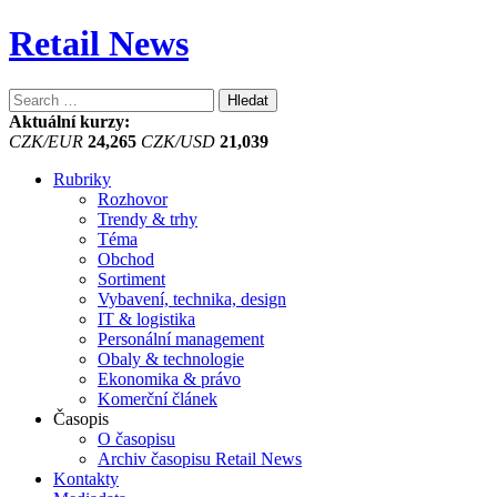
Retail News
Vyhledávání
Aktuální kurzy:
CZK/EUR
24,265
CZK/USD
21,039
Rubriky
Rozhovor
Trendy & trhy
Téma
Obchod
Sortiment
Vybavení, technika, design
IT & logistika
Personální management
Obaly & technologie
Ekonomika & právo
Komerční článek
Časopis
O časopisu
Archiv časopisu Retail News
Kontakty