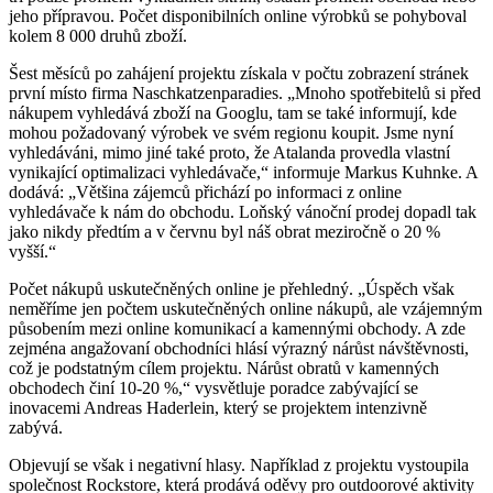
jeho přípravou. Počet disponibilních online výrobků se pohyboval
kolem 8 000 druhů zboží.
Šest měsíců po zahájení projektu získala v počtu zobrazení stránek
první místo firma Naschkatzenparadies. „Mnoho spotřebitelů si před
nákupem vyhledává zboží na Googlu, tam se také informují, kde
mohou požadovaný výrobek ve svém regionu koupit. Jsme nyní
vyhledáváni, mimo jiné také proto, že Atalanda provedla vlastní
vynikající optimalizaci vyhledávače,“ informuje Markus Kuhnke. A
dodává: „Většina zájemců přichází po informaci z online
vyhledávače k nám do obchodu. Loňský vánoční prodej dopadl tak
jako nikdy předtím a v červnu byl náš obrat meziročně o 20 %
vyšší.“
Počet nákupů uskutečněných online je přehledný. „Úspěch však
neměříme jen počtem uskutečněných online nákupů, ale vzájemným
působením mezi online komunikací a kamennými obchody. A zde
zejména angažovaní obchodníci hlásí výrazný nárůst návštěvnosti,
což je podstatným cílem projektu. Nárůst obratů v kamenných
obchodech činí 10-20 %,“ vysvětluje poradce zabývající se
inovacemi Andreas Haderlein, který se projektem intenzivně
zabývá.
Objevují se však i negativní hlasy. Například z projektu vystoupila
společnost Rockstore, která prodává oděvy pro outdoorové aktivity