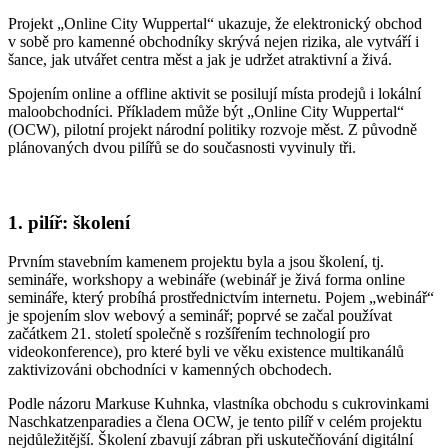
Projekt „Online City Wuppertal“ ukazuje, že elektronický obchod
v sobě pro kamenné obchodníky skrývá nejen rizika, ale vytváří i
šance, jak utvářet centra měst a jak je udržet atraktivní a živá.
Spojením online a offline aktivit se posilují místa prodejů i lokální
maloobchodníci. Příkladem může být „Online City Wuppertal“
(OCW), pilotní projekt národní politiky rozvoje měst. Z původně
plánovaných dvou pilířů se do současnosti vyvinuly tři.
1. pilíř: školení
Prvním stavebním kamenem projektu byla a jsou školení, tj.
semináře, workshopy a webináře (webinář je živá forma online
semináře, který probíhá prostřednictvím internetu. Pojem „webinář“
je spojením slov webový a seminář; poprvé se začal používat
začátkem 21. století společně s rozšířením technologií pro
videokonference), pro které byli ve věku existence multikanálů
zaktivizováni obchodníci v kamenných obchodech.
Podle názoru Markuse Kuhnka, vlastníka obchodu s cukrovinkami
Naschkatzenparadies a člena OCW, je tento pilíř v celém projektu
nejdůležitější. Školení zbavují zábran při uskutečňování digitální