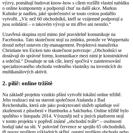
výzvy, pomáhají budovat know-how s cílem rozšířit vlastní nabídku
o online komponenty a podporují chuť na další akce. Markus
Kuhnke je nadšen, jaké společenství se touto cestou podařilo
vytvořit. „Víc než 60 obchodníků, kteří se vzájemně podporují a
jsou solidární – o takovém vývoji se mi dříve ani nesnilo.“
Uzavřená skupina nyní mimo jiné pravidelně komunikuje na
Facebooku. Tato skutečnost stojí za zmínku, protože ve Wuppertalu
dosud nebyl ustaven city-management. Projektová manažerka
Christiane ten Eicken tuto skutečnost potvrzuje: „Obchodníci se
dostávají do správné formy, komunikace mezi nimi je konstruktivní
a srdečná.“ Dosahuje se tak cíle, který spočívá v zainteresování
specializovaného obchodu vedeného vlastníky na investicích do
multikanálových aktivit.
2. pilíř: online tržiště
Na základě projektu vzniklo přání vytvořit lokální online tržiště.
Jeho realizaci má na starosti společnost Atalanda z Bad
Reichenhallu, která zde jako poskytovatel služeb uplatňuje své
zkušenosti z působení v Hamburku a Salcburku. Online tržiště bylo
spuštěno v listopadu 2014. Výrazněji než u jiných platforem stojí
v tomto projektu v popředí známé „obchodní tváře“ – osobnosti
bodují také na síti. V polovině července se spojilo 65 obchodníků,
tři pouze profilem výkladních skříní, ostatní profilem obchodu nebo