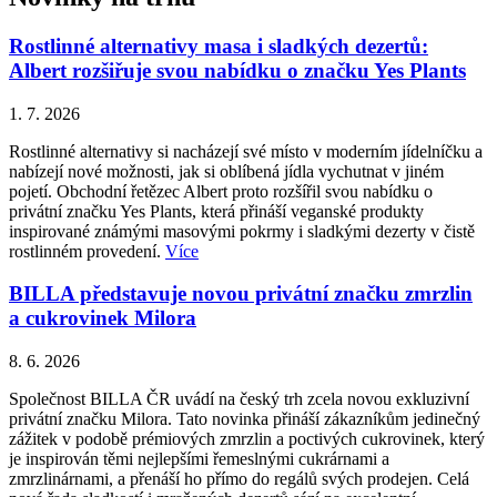
Rostlinné alternativy masa i sladkých dezertů:
Albert rozšiřuje svou nabídku o značku Yes Plants
1. 7. 2026
Rostlinné alternativy si nacházejí své místo v moderním jídelníčku a
nabízejí nové možnosti, jak si oblíbená jídla vychutnat v jiném
pojetí. Obchodní řetězec Albert proto rozšířil svou nabídku o
privátní značku Yes Plants, která přináší veganské produkty
inspirované známými masovými pokrmy i sladkými dezerty v čistě
rostlinném provedení.
Více
BILLA představuje novou privátní značku zmrzlin
a cukrovinek Milora
8. 6. 2026
Společnost BILLA ČR uvádí na český trh zcela novou exkluzivní
privátní značku Milora. Tato novinka přináší zákazníkům jedinečný
zážitek v podobě prémiových zmrzlin a poctivých cukrovinek, který
je inspirován těmi nejlepšími řemeslnými cukrárnami a
zmrzlinárnami, a přenáší ho přímo do regálů svých prodejen. Celá