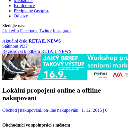
Mediadata
Konference
Předplatné časopisu
Odkazy
Sledujte nás:
LinkedIn
Facebook
Twitter
Instagram
Aktuální číslo
RETAIL NEWS
Stáhnout PDF
Registrovat k odběru RETAIL NEWS
Lokální propojení online a offline
nakupování
Kategorie:
Štítky:
Obchod
|
nakupování
,
on-line nakupování
|
1. 12. 2015
|
0
Obchodníci ve spolupráci s městem