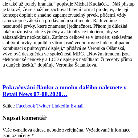
ale také už trendy hranatá,“ popisuje Michal Kudláček. „Náš přístup
je takový, že se snažíme zachovat hlavní formát prodejny, ale její
koncept doplnit o snadno zapamatovatelný prvek, přičemž vždy
samozřejmě záleží na prodávaném sortimentu. Rádi volíme
nesourodé prvky, které znamenají jedinečnost. Přitom je důležitá
také možnost snadné výměny a aktualizace interiéru, aby se
zákazníkům neokoukala. Zatímco celkově se v interiéru setkáváme
s oblými prvky, u pultů a vitrín jasně vedou rovné linie v případné
kombinaci s pultovými displeji,“ přidává se Veronika Olšanská,
vývojová designérka ve společnosti MBG. „Novým trendem jsou
elektronické cenovky a LCD displeje s nabídkami či recepty přímo
u daných úseků,“ doplňuje Veronika Šataníková.
Pokračování článku a mnoho dalšího naleznete v
Retail News 07-08.2020…
Sdílet:
Facebook
Twitter
LinkedIn
E-mail
Napsat komentář
Vaše e-mailová adresa nebude zveřejněna.
Vyžadované informace
jsou označeny
*