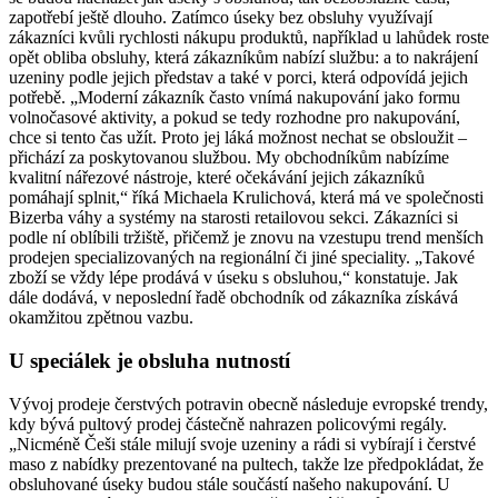
zapotřebí ještě dlouho. Zatímco úseky bez obsluhy využívají
zákazníci kvůli rychlosti nákupu produktů, například u lahůdek roste
opět obliba obsluhy, která zákazníkům nabízí službu: a to nakrájení
uzeniny podle jejich představ a také v porci, která odpovídá jejich
potřebě. „Moderní zákazník často vnímá nakupování jako formu
volnočasové aktivity, a pokud se tedy rozhodne pro nakupování,
chce si tento čas užít. Proto jej láká možnost nechat se obsloužit –
přichází za poskytovanou službou. My obchodníkům nabízíme
kvalitní nářezové nástroje, které očekávání jejich zákazníků
pomáhají splnit,“ říká Michaela Krulichová, která má ve společnosti
Bizerba váhy a systémy na starosti retailovou sekci. Zákazníci si
podle ní oblíbili tržiště, přičemž je znovu na vzestupu trend menších
prodejen specializovaných na regionální či jiné speciality. „Takové
zboží se vždy lépe prodává v úseku s obsluhou,“ konstatuje. Jak
dále dodává, v neposlední řadě obchodník od zákazníka získává
okamžitou zpětnou vazbu.
U speciálek je obsluha nutností
Vývoj prodeje čerstvých potravin obecně následuje evropské trendy,
kdy bývá pultový prodej částečně nahrazen policovými regály.
„Nicméně Češi stále milují svoje uzeniny a rádi si vybírají i čerstvé
maso z nabídky prezentované na pultech, takže lze předpokládat, že
obsluhované úseky budou stále součástí našeho nakupování. U