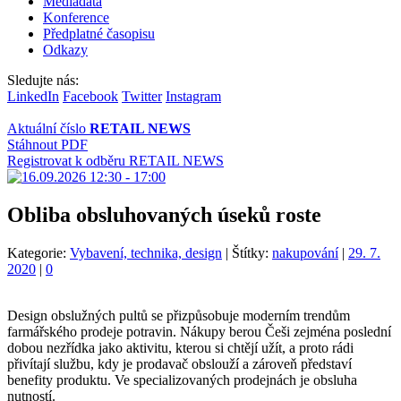
Mediadata
Konference
Předplatné časopisu
Odkazy
Sledujte nás:
LinkedIn
Facebook
Twitter
Instagram
Aktuální číslo
RETAIL NEWS
Stáhnout PDF
Registrovat k odběru RETAIL NEWS
Obliba obsluhovaných úseků roste
Kategorie:
Vybavení, technika, design
|
Štítky:
nakupování
|
29. 7.
2020
|
0
Design obslužných pultů se přizpůsobuje moderním trendům
farmářského prodeje potravin. Nákupy berou Češi zejména poslední
dobou nezřídka jako aktivitu, kterou si chtějí užít, a proto rádi
přivítají službu, kdy je prodavač obslouží a zároveň představí
benefity produktu. Ve specializovaných prodejnách je obsluha
nutností.