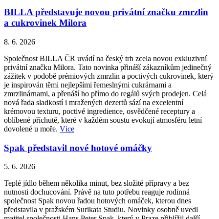
BILLA představuje novou privátní značku zmrzlin
a cukrovinek Milora
8. 6. 2026
Společnost BILLA ČR uvádí na český trh zcela novou exkluzivní
privátní značku Milora. Tato novinka přináší zákazníkům jedinečný
zážitek v podobě prémiových zmrzlin a poctivých cukrovinek, který
je inspirován těmi nejlepšími řemeslnými cukrárnami a
zmrzlinárnami, a přenáší ho přímo do regálů svých prodejen. Celá
nová řada sladkostí i mražených dezertů sází na excelentní
krémovou texturu, poctivé ingredience, osvědčené receptury a
oblíbené příchutě, které v každém soustu evokují atmosféru letní
dovolené u moře.
Více
Spak představil nové hotové omáčky
5. 6. 2026
Teplé jídlo během několika minut, bez složité přípravy a bez
nutnosti dochucování. Právě na tuto potřebu reaguje rodinná
společnost Spak novou řadou hotových omáček, kterou dnes
představila v pražském Surikata Studiu. Novinky osobně uvedl
majitel společnosti Hans Peter Spak, který v Praze přiblížil další