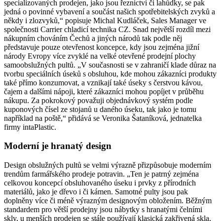
specializovaných prodejen, jako jsou řeznictví či lahůdky, se pak
jedná o povinné vybavení a součást našich spotřebitelských zvyků a
někdy i zlozvyků,“ popisuje Michal Kudláček, Sales Manager ve
společnosti Carrier chladicí technika CZ. Snad největší rozdíl mezi
nákupním chováním Čechů a jiných národů tak podle něj
představuje pouze otevřenost koncepce, kdy jsou zejména jižní
národy Evropy více zvyklé na velké otevřené prodejní plochy
samoobslužných pultů. „V současnosti se v zahraničí klade důraz na
tvorbu speciálních úseků s obsluhou, kde mohou zákazníci produkty
také přímo konzumovat, a vznikají také úseky s čerstvou kávou,
čajem a dalšími nápoji, které zákazníci mohou popíjet v průběhu
nákupu. Za pokrokový považuji objednávkový systém podle
kuponových čísel ze stojanů u daného úseku, tak jako je tomu
například na poště,“ přidává se Veronika Šataníková, jednatelka
firmy intaPlastic.
Moderní je hranatý design
Design obslužných pultů se velmi výrazně přizpůsobuje moderním
trendům farmářského prodeje potravin. „Ten je patrný zejména
celkovou koncepcí obsluhovaného úseku i prvky z přírodních
materiálů, jako je dřevo i či kámen. Samotné pulty jsou pak
doplněny více či méně výrazným designovým obložením. Běžným
standardem pro větší prodejny jsou nábytky s hranatými čelními
skly, u menších prodejen se stále používají klasická zakřivená skla,