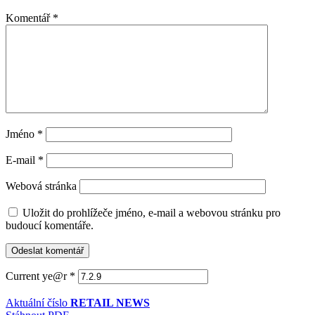
Komentář
*
Jméno
*
E-mail
*
Webová stránka
Uložit do prohlížeče jméno, e-mail a webovou stránku pro
budoucí komentáře.
Current ye@r
*
Aktuální číslo
RETAIL NEWS