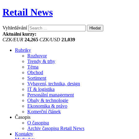
Retail News
Vyhledávání
Aktuální kurzy:
CZK/EUR
24,265
CZK/USD
21,039
Rubriky
Rozhovor
Trendy & trhy
Téma
Obchod
Sortiment
Vybavení, technika, design
IT & logistika
Personální management
Obaly & technologie
Ekonomika & právo
Komerční článek
Časopis
O časopisu
Archiv časopisu Retail News
Kontakty