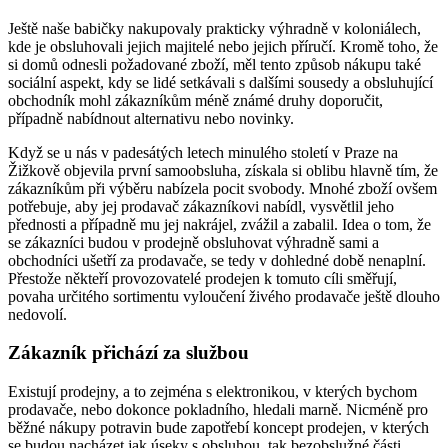
Ještě naše babičky nakupovaly prakticky výhradně v koloniálech,
kde je obsluhovali jejich majitelé nebo jejich příručí. Kromě toho, že
si domů odnesli požadované zboží, měl tento způsob nákupu také
sociální aspekt, kdy se lidé setkávali s dalšími sousedy a obsluhující
obchodník mohl zákazníkům méně známé druhy doporučit,
případně nabídnout alternativu nebo novinky.
Když se u nás v padesátých letech minulého století v Praze na
Žižkově objevila první samoobsluha, získala si oblibu hlavně tím, že
zákazníkům při výběru nabízela pocit svobody. Mnohé zboží ovšem
potřebuje, aby jej prodavač zákazníkovi nabídl, vysvětlil jeho
přednosti a případně mu jej nakrájel, zvážil a zabalil. Idea o tom, že
se zákazníci budou v prodejně obsluhovat výhradně sami a
obchodníci ušetří za prodavače, se tedy v dohledné době nenaplní.
Přestože někteří provozovatelé prodejen k tomuto cíli směřují,
povaha určitého sortimentu vyloučení živého prodavače ještě dlouho
nedovolí.
Zákazník přichází za službou
Existují prodejny, a to zejména s elektronikou, v kterých bychom
prodavače, nebo dokonce pokladního, hledali marně. Nicméně pro
běžné nákupy potravin bude zapotřebí koncept prodejen, v kterých
se budou nacházet jak úseky s obsluhou, tak bezobslužné části,