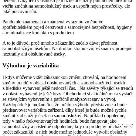
benefit. Díky této vlastnosti je možné obslužný pult během několika
vteřin změnit na samoobslužný úsek a uspořit nejen prostředky, ale
také pracovní sílu.
Pandemie znamenala a znamená výraznou změnu ve
spotřebitelském pojetí čerstvosti a samozřejmě bezpečnosti, hygieny
a minimalizace kontaktu s produktem.
A to je důvod, proč mnoho zákazníků začalo dávat přednost
samoobslužným úsekům. Na druhou stranu svůj význam v prodejně
neztratily ani obsluhované úseky.
Výhodou je variabilita
I když můžeme vidět zákaznickou změnu chování, na hodnocení
změny trendů v oblasti obsluhovaných a samoobslužných úseků
z hlediska vybavení ještě nedozrál čas. „Na závěry týkající se trendů
v oblasti vybavení je ještě brzy. Obchodníci si aktuálně musí vystačit
se stávajícím vybavením a patřičně analyzovat stav a vývoj.
Každopádně je možné říct, že určitou výhodu představuje a bude
představovat variabilita zařízení, díky které je bude možné rychle
změnit z obslužný úsek na samoobslužný. Například dopoledne,
tedy v málo frekventovaných hodinách, bude fungovat jako
samoobslužný a následně odpoledne, kdy do prodejny přichází větší
počet zákazníků, z nich bude možné jednoduše vytvořit obslužný