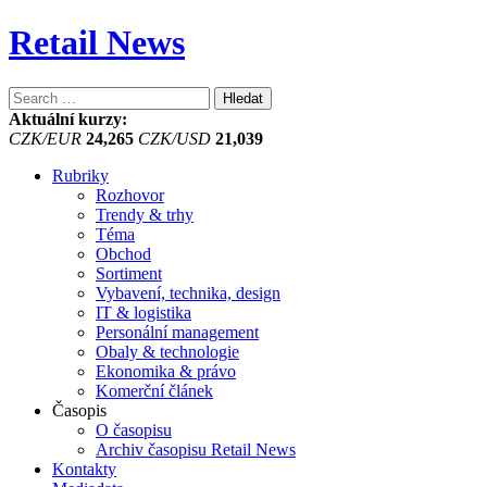
Retail News
Vyhledávání
Aktuální kurzy:
CZK/EUR
24,265
CZK/USD
21,039
Rubriky
Rozhovor
Trendy & trhy
Téma
Obchod
Sortiment
Vybavení, technika, design
IT & logistika
Personální management
Obaly & technologie
Ekonomika & právo
Komerční článek
Časopis
O časopisu
Archiv časopisu Retail News
Kontakty