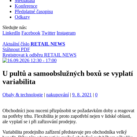
Mediadata
Konference
Předplatné časopisu
Odkazy
Sledujte nás:
LinkedIn
Facebook
Twitter
Instagram
Aktuální číslo
RETAIL NEWS
Stáhnout PDF
Registrovat k odběru RETAIL NEWS
U pultů a samoobslužných boxů se vyplatí
variabilita
Kategorie:
Štítky:
Obaly & technologie
|
nakupování
|
9. 8. 2021
|
0
Obchodníci jsou nuceni přizpůsobit se požadavkům doby a reagovat
na potřeby trhu. Flexibilita je proto zapotřebí nejen v lidské oblasti,
ale vyplatí se i při zařizování prodejny.
Variabilita prodejního zařízení představuje pro obchodníka velký