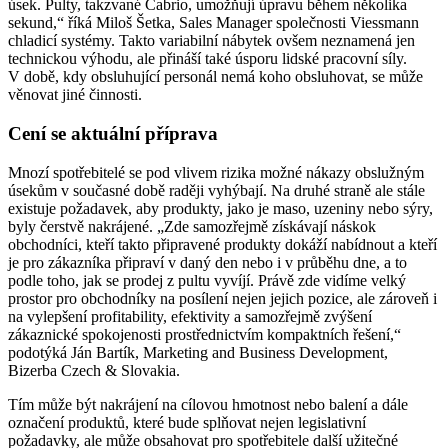
úsek. Pulty, takzvané Cabrio, umožňují úpravu během několika
sekund,“ říká Miloš Šetka, Sales Manager společnosti Viessmann
chladicí systémy. Takto variabilní nábytek ovšem neznamená jen
technickou výhodu, ale přináší také úsporu lidské pracovní síly.
V době, kdy obsluhující personál nemá koho obsluhovat, se může
věnovat jiné činnosti.
Cení se aktuální příprava
Mnozí spotřebitelé se pod vlivem rizika možné nákazy obslužným
úsekům v současné době raději vyhýbají. Na druhé straně ale stále
existuje požadavek, aby produkty, jako je maso, uzeniny nebo sýry,
byly čerstvě nakrájené. „Zde samozřejmě získávají náskok
obchodníci, kteří takto připravené produkty dokáží nabídnout a kteří
je pro zákazníka připraví v daný den nebo i v průběhu dne, a to
podle toho, jak se prodej z pultu vyvíjí. Právě zde vidíme velký
prostor pro obchodníky na posílení nejen jejich pozice, ale zároveň i
na vylepšení profitability, efektivity a samozřejmě zvýšení
zákaznické spokojenosti prostřednictvím kompaktních řešení,“
podotýká Ján Bartík, Marketing and Business Development,
Bizerba Czech & Slovakia.
Tím může být nakrájení na cílovou hmotnost nebo balení a dále
označení produktů, které bude splňovat nejen legislativní
požadavky, ale může obsahovat pro spotřebitele další užitečné