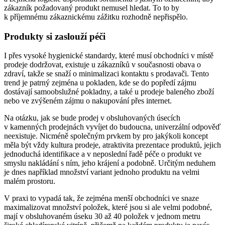
zákazník požadovaný produkt nemusel hledat. To to by
k příjemnému zákaznickému zážitku rozhodně nepřispělo.
Produkty si zaslouží péči
I přes vysoké hygienické standardy, které musí obchodníci v místě
prodeje dodržovat, existuje u zákazníků v současnosti obava o
zdraví, takže se snaží o minimalizaci kontaktu s prodavači. Tento
trend je patrný zejména u pokladen, kde se do popředí zájmu
dostávají samoobslužné pokladny, a také u prodeje baleného zboží
nebo ve zvýšeném zájmu o nakupování přes internet.
Na otázku, jak se bude prodej v obsluhovaných úsecích
v kamenných prodejnách vyvíjet do budoucna, univerzální odpověď
neexistuje. Nicméně společným prvkem by pro jakýkoli koncept
měla být vždy kultura prodeje, atraktivita prezentace produktů, jejich
jednoduchá identifikace a v neposlední řadě péče o produkt ve
smyslu nakládání s ním, jeho krájení a podobně. Určitým neduhem
je dnes například množství variant jednoho produktu na velmi
malém prostoru.
V praxi to vypadá tak, že zejména menší obchodníci ve snaze
maximalizovat množství položek, které jsou si ale velmi podobné,
mají v obsluhovaném úseku 30 až 40 položek v jednom metru