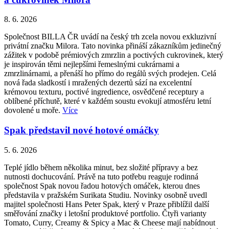
8. 6. 2026
Společnost BILLA ČR uvádí na český trh zcela novou exkluzivní
privátní značku Milora. Tato novinka přináší zákazníkům jedinečný
zážitek v podobě prémiových zmrzlin a poctivých cukrovinek, který
je inspirován těmi nejlepšími řemeslnými cukrárnami a
zmrzlinárnami, a přenáší ho přímo do regálů svých prodejen. Celá
nová řada sladkostí i mražených dezertů sází na excelentní
krémovou texturu, poctivé ingredience, osvědčené receptury a
oblíbené příchutě, které v každém soustu evokují atmosféru letní
dovolené u moře.
Více
Spak představil nové hotové omáčky
5. 6. 2026
Teplé jídlo během několika minut, bez složité přípravy a bez
nutnosti dochucování. Právě na tuto potřebu reaguje rodinná
společnost Spak novou řadou hotových omáček, kterou dnes
představila v pražském Surikata Studiu. Novinky osobně uvedl
majitel společnosti Hans Peter Spak, který v Praze přiblížil další
směřování značky i letošní produktové portfolio. Čtyři varianty
Tomato, Curry, Creamy & Spicy a Mac & Cheese mají nabídnout