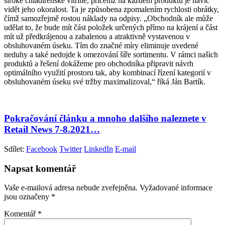
široké chladírenské vitríně, přičemž na každém produktu je navíc
vidět jeho okoralost. Ta je způsobena zpomalením rychlosti obrátky,
čímž samozřejmě rostou náklady na odpisy. „Obchodník ale může
udělat to, že bude mít část položek určených přímo na krájení a část
mít už předkrájenou a zabalenou a atraktivně vystavenou v
obsluhovaném úseku. Tím do značné míry eliminuje uvedené
neduhy a také nedojde k omezování šíře sortimentu. V rámci našich
produktů a řešení dokážeme pro obchodníka připravit návrh
optimálního využití prostoru tak, aby kombinací řízení kategorií v
obsluhovaném úseku své tržby maximalizoval,“ říká Ján Bartík.
Pokračování článku a mnoho dalšího naleznete v
Retail News 7-8.2021…
Sdílet:
Facebook
Twitter
LinkedIn
E-mail
Napsat komentář
Vaše e-mailová adresa nebude zveřejněna.
Vyžadované informace
jsou označeny
*
Komentář
*