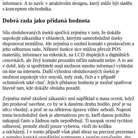
informace. A to navíc v atraktivním designu, který může být sladěn
s konceptem obchodníka.
Dobrá rada jako přidaná hodnota
Síla obsluhovaných úseků spočívá zejména v tom, že dokáže
uspokojit zákazníka v oblastech, kterými samoobslužné úseky
disponovat nemůžou. Jde zejména o osobní kontakt s prodavačem a
jeho odbornou radu. Některé funkce sice můžou převzít POS
materiály, informace na etiketách, na LCD displejích a digitálních
cenovkách, ale živý kontakt prozatím ničím nahradit nelze. A to ani
v době, kdy si spotřebitelé mají možnost mnoho informací vyhledat
on-line na internetu. Další výhodou obsluhovaných úseků je
možnost uspokojit více smyslů, tedy zrak, čich a v případě
ochutnávek také chuť. Jejich přidanou hodnotu je možné spatřovat
hlavně tam, kde dokáže obsluha poradit.
Zejména méně zkušení zákazníci umí například u masa ocenit, když
jim prodavač navrhne, co by se k danému druhu hodilo, proč je na
něco vhodný, a proč se na některou úpravu vůbec nehodí. Naproti
tomu bezobslužný úsek je alternativou pro ty, kteří danou položku
nakupují často a žádnou radu nepotřebují. Ti naopak ocení rychlost
odbavení, protože zboží pouze vyberou, vloží do košíku
a odcházejí. I v tomto případě však platí důraz na precizní prezentaci
a zejména logické uspořádání sortimentu s jasným označením, aby