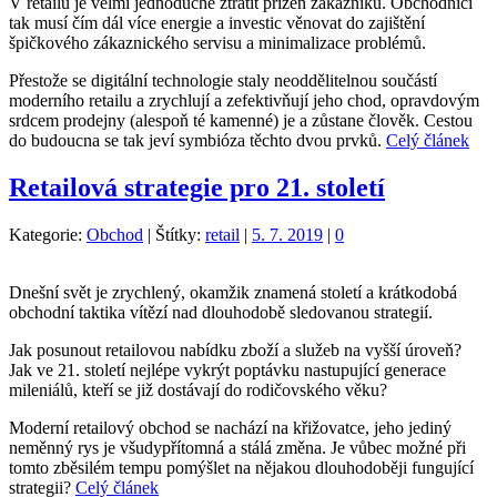
V retailu je velmi jednoduché ztratit přízeň zákazníků. Obchodníci
tak musí čím dál více energie a investic věnovat do zajištění
špičkového zákaznického servisu a minimalizace problémů.
Přestože se digitální technologie staly neoddělitelnou součástí
moderního retailu a zrychlují a zefektivňují jeho chod, opravdovým
srdcem prodejny (alespoň té kamenné) je a zůstane člověk. Cestou
do budoucna se tak jeví symbióza těchto dvou prvků.
Celý článek
Retailová strategie pro 21. století
Kategorie:
Obchod
|
Štítky:
retail
|
5. 7. 2019
|
0
Dnešní svět je zrychlený, okamžik znamená století a krátkodobá
obchodní taktika vítězí nad dlouhodobě sledovanou strategií.
Jak posunout retailovou nabídku zboží a služeb na vyšší úroveň?
Jak ve 21. století nejlépe vykrýt poptávku nastupující generace
mileniálů, kteří se již dostávají do rodičovského věku?
Moderní retailový obchod se nachází na křižovatce, jeho jediný
neměnný rys je všudypřítomná a stálá změna. Je vůbec možné při
tomto zběsilém tempu pomýšlet na nějakou dlouhodoběji fungující
strategii?
Celý článek