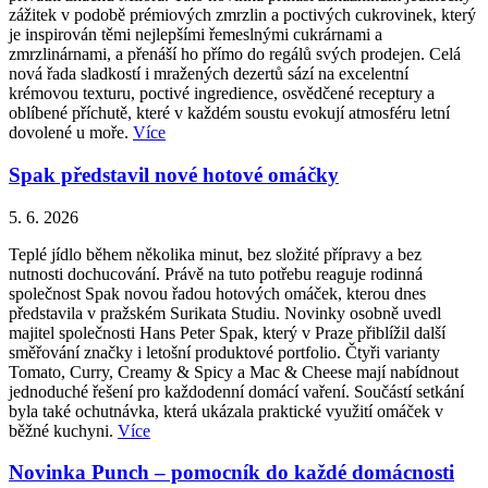
zážitek v podobě prémiových zmrzlin a poctivých cukrovinek, který
je inspirován těmi nejlepšími řemeslnými cukrárnami a
zmrzlinárnami, a přenáší ho přímo do regálů svých prodejen. Celá
nová řada sladkostí i mražených dezertů sází na excelentní
krémovou texturu, poctivé ingredience, osvědčené receptury a
oblíbené příchutě, které v každém soustu evokují atmosféru letní
dovolené u moře.
Více
Spak představil nové hotové omáčky
5. 6. 2026
Teplé jídlo během několika minut, bez složité přípravy a bez
nutnosti dochucování. Právě na tuto potřebu reaguje rodinná
společnost Spak novou řadou hotových omáček, kterou dnes
představila v pražském Surikata Studiu. Novinky osobně uvedl
majitel společnosti Hans Peter Spak, který v Praze přiblížil další
směřování značky i letošní produktové portfolio. Čtyři varianty
Tomato, Curry, Creamy & Spicy a Mac & Cheese mají nabídnout
jednoduché řešení pro každodenní domácí vaření. Součástí setkání
byla také ochutnávka, která ukázala praktické využití omáček v
běžné kuchyni.
Více
Novinka Punch – pomocník do každé domácnosti