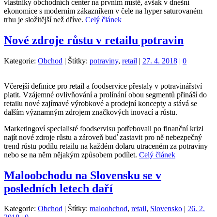
vlastníky obchodních center na prvním místě, avšak v dnešní
ekonomice s moderním zákazníkem v čele na hyper saturovaném
trhu je složitější než dříve.
Celý článek
Nové zdroje růstu v retailu potravin
Kategorie:
Obchod
|
Štítky:
potraviny
,
retail
|
27. 4. 2018
|
0
Včerejší definice pro retail a foodservice přestaly v potravinářství
platit. Vzájemné ovlivňování a prolínání obou segmentů přináší do
retailu nové zajímavé výrobkové a prodejní koncepty a stává se
dalším významným zdrojem značkových inovací a růstu.
Marketingoví specialisté foodservisu potřebovali po finanční krizi
najít nové zdroje růstu a zároveň buď zastavit pro ně nebezpečný
trend růstu podílu retailu na každém dolaru utraceném za potraviny
nebo se na něm nějakým způsobem podílet.
Celý článek
Maloobchodu na Slovensku se v
posledních letech daří
Kategorie:
Obchod
|
Štítky:
maloobchod
,
retail
,
Slovensko
|
26. 2.