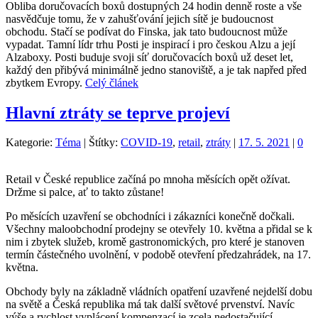
Obliba doručovacích boxů dostupných 24 hodin denně roste a vše
nasvědčuje tomu, že v zahušťování jejich sítě je budoucnost
obchodu. Stačí se podívat do Finska, jak tato budoucnost může
vypadat. Tamní lídr trhu Posti je inspirací i pro českou Alzu a její
Alzaboxy. Posti buduje svoji síť doručovacích boxů už deset let,
každý den přibývá minimálně jedno stanoviště, a je tak napřed před
zbytkem Evropy.
Celý článek
Hlavní ztráty se teprve projeví
Kategorie:
Téma
|
Štítky:
COVID-19
,
retail
,
ztráty
|
17. 5. 2021
|
0
Retail v České republice začíná po mnoha měsících opět ožívat.
Držme si palce, ať to takto zůstane!
Po měsících uzavření se obchodníci i zákazníci konečně dočkali.
Všechny maloobchodní prodejny se otevřely 10. května a přidal se k
nim i zbytek služeb, kromě gastronomických, pro které je stanoven
termín částečného uvolnění, v podobě otevření předzahrádek, na 17.
května.
Obchody byly na základně vládních opatření uzavřené nejdelší dobu
na světě a Česká republika má tak další světové prvenství. Navíc
výše a rychlost vyplácení kompenzací je zcela nedostačující,