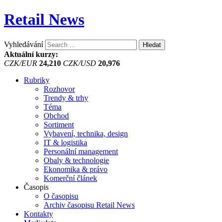
Retail News
Vyhledávání
Aktuální kurzy:
CZK/EUR
24,210
CZK/USD
20,976
Rubriky
Rozhovor
Trendy & trhy
Téma
Obchod
Sortiment
Vybavení, technika, design
IT & logistika
Personální management
Obaly & technologie
Ekonomika & právo
Komerční článek
Časopis
O časopisu
Archiv časopisu Retail News
Kontakty