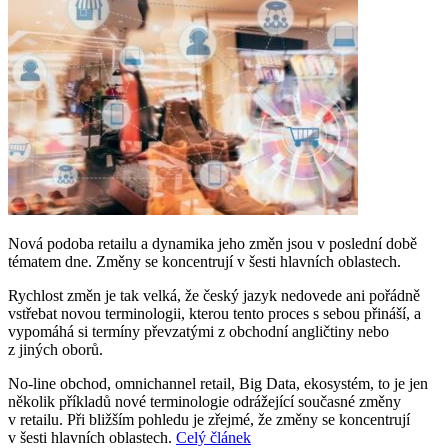
Nová podoba retailu a dynamika jeho změn jsou v poslední době
tématem dne. Změny se koncentrují v šesti hlavních oblastech.
Rychlost změn je tak velká, že český jazyk nedovede ani pořádně
vstřebat novou terminologii, kterou tento proces s sebou přináší, a
vypomáhá si termíny převzatými z obchodní angličtiny nebo
z jiných oborů.
No-line obchod, omnichannel retail, Big Data, ekosystém, to je jen
několik příkladů nové terminologie odrážející současné změny
v retailu. Při bližším pohledu je zřejmé, že změny se koncentrují
v šesti hlavních oblastech.
Celý článek