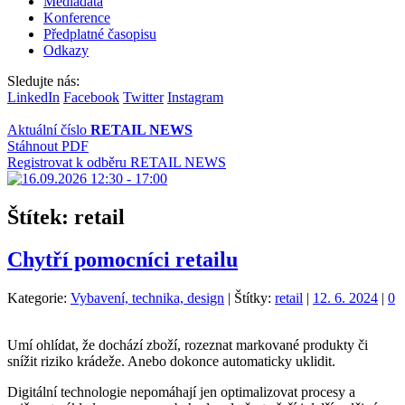
Mediadata
Konference
Předplatné časopisu
Odkazy
Sledujte nás:
LinkedIn
Facebook
Twitter
Instagram
Aktuální číslo
RETAIL NEWS
Stáhnout PDF
Registrovat k odběru RETAIL NEWS
Štítek:
retail
Chytří pomocníci retailu
Kategorie:
Vybavení, technika, design
|
Štítky:
retail
|
12. 6. 2024
|
0
Umí ohlídat, že dochází zboží, rozeznat markované produkty či
snížit riziko krádeže. Anebo dokonce automaticky uklidit.
Digitální technologie nepomáhají jen optimalizovat procesy a