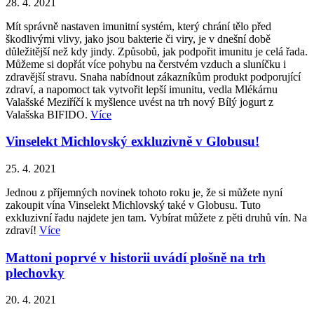
28. 4. 2021
Mít správně nastaven imunitní systém, který chrání tělo před
škodlivými vlivy, jako jsou bakterie či viry, je v dnešní době
důležitější než kdy jindy. Způsobů, jak podpořit imunitu je celá řada.
Můžeme si dopřát více pohybu na čerstvém vzduch a sluníčku i
zdravější stravu. Snaha nabídnout zákazníkům produkt podporující
zdraví, a napomoct tak vytvořit lepší imunitu, vedla Mlékárnu
Valašské Meziříčí k myšlence uvést na trh nový Bílý jogurt z
Valašska BIFIDO.
Více
Vinselekt Michlovský exkluzivně v Globusu!
25. 4. 2021
Jednou z příjemných novinek tohoto roku je, že si můžete nyní
zakoupit vína Vinselekt Michlovský také v Globusu. Tuto
exkluzivní řadu najdete jen tam. Vybírat můžete z pěti druhů vín. Na
zdraví!
Více
Mattoni poprvé v historii uvádí plošně na trh
plechovky
20. 4. 2021