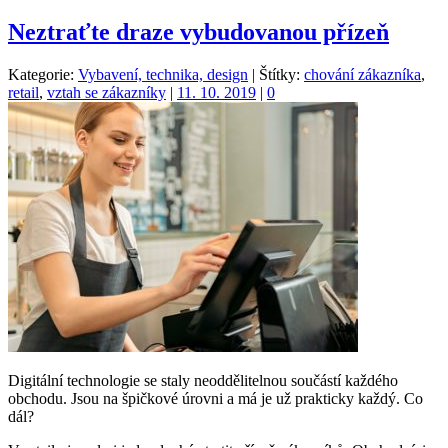
Neztraťte draze vybudovanou přízeň
Kategorie:
Vybavení, technika, design
|
Štítky:
chování zákazníka
,
retail
,
vztah se zákazníky
|
11. 10. 2019
|
0
Digitální technologie se staly neoddělitelnou součástí každého
obchodu. Jsou na špičkové úrovni a má je už prakticky každý. Co
dál?