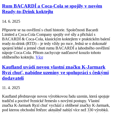
Rum BACARDÍ a Coca-Cola se spojily v novém
Ready-to-Drink koktejlu
14. 6. 2025
Připravte se na osvěžení s chutí historie. Společnosti Bacardi
Limited a Coca-Cola Company spojily své síly a přichází s
BACARDÍ & Coca-Cola, klasickým koktejlem v praktickém balení
ready-to-drink (RTD) – je tedy vždy po ruce. Jedná se o dokonalé
spojení lehké a jemné chuti rumu BACARDÍ a lahodného osvěžení
nápoje Coca-Cola. Přitom zachycuje nadčasové kouzlo tohoto
oblíbeného koktejlu.
Více
Kaufland uvádí novou vlastní značku K-Jarmark
Ryzí chuť, nabídne uzeniny ve spolupráci s českými
dodavateli
11. 4. 2025
Kaufland představuje novou výrobkovou řadu uzenin, která spojuje
tradiční a poctivé řeznické řemeslo s novými postupy. Vlastní
značka K-Jarmark Ryzí chuť vychází z oblíbené značky K-Jarmark,
pod kterou obchodní řetězec aktuálně nabízí více než 330 výrobků.