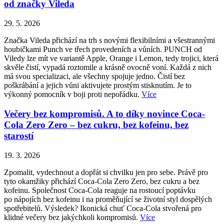
od značky Vileda
29. 5. 2026
Značka Vileda přichází na trh s novými flexibilními a všestrannými
houbičkami Punch ve třech provedeních a vůních. PUNCH od
Viledy lze mít ve variantě Apple, Orange i Lemon, tedy trojici, která
skvěle čistí, vypadá roztomile a krásně ovocně voní. Každá z nich
má svou specializaci, ale všechny spojuje jedno. Čistí bez
poškrábání a jejich vůni aktivujete prostým stisknutím. Je to
výkonný pomocník v boji proti nepořádku.
Více
Večery bez kompromisů. A to díky novince Coca-
Cola Zero Zero – bez cukru, bez kofeinu, bez
starostí
19. 3. 2026
Zpomalit, vydechnout a dopřát si chvilku jen pro sebe. Právě pro
tyto okamžiky přichází Coca-Cola Zero Zero, bez cukru a bez
kofeinu. Společnost Coca-Cola reaguje na rostoucí poptávku
po nápojích bez kofeinu i na proměňující se životní styl dospělých
spotřebitelů. Výsledek? Ikonická chuť Coca-Cola stvořená pro
klidné večery bez jakýchkoli kompromisů.
Více