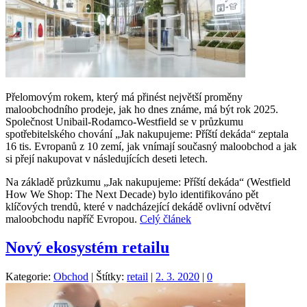
Přelomovým rokem, který má přinést největší proměny
maloobchodního prodeje, jak ho dnes známe, má být rok 2025.
Společnost Unibail-Rodamco-Westfield se v průzkumu
spotřebitelského chování „Jak nakupujeme: Příští dekáda“ zeptala
16 tis. Evropanů z 10 zemí, jak vnímají současný maloobchod a jak
si přejí nakupovat v následujících deseti letech.
Na základě průzkumu „Jak nakupujeme: Příští dekáda“ (Westfield
How We Shop: The Next Decade) bylo identifikováno pět
klíčových trendů, které v nadcházející dekádě ovlivní odvětví
maloobchodu napříč Evropou.
Celý článek
Nový ekosystém retailu
Kategorie:
Obchod
|
Štítky:
retail
|
2. 3. 2020
|
0