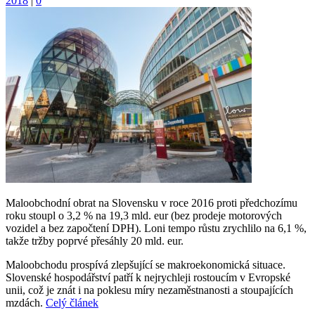
2018
|
0
Maloobchodní obrat na Slovensku v roce 2016 proti předchozímu
roku stoupl o 3,2 % na 19,3 mld. eur (bez prodeje motorových
vozidel a bez započtení DPH). Loni tempo růstu zrychlilo na 6,1 %,
takže tržby poprvé přesáhly 20 mld. eur.
Maloobchodu prospívá zlepšující se makroekonomická situace.
Slovenské hospodářství patří k nejrychleji rostoucím v Evropské
unii, což je znát i na poklesu míry nezaměstnanosti a stoupajících
mzdách.
Celý článek