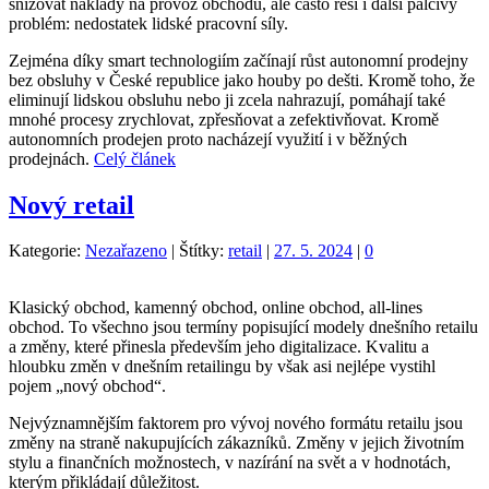
snižovat náklady na provoz obchodu, ale často řeší i další palčivý
problém: nedostatek lidské pracovní síly.
Zejména díky smart technologiím začínají růst autonomní prodejny
bez obsluhy v České republice jako houby po dešti. Kromě toho, že
eliminují lidskou obsluhu nebo ji zcela nahrazují, pomáhají také
mnohé procesy zrychlovat, zpřesňovat a zefektivňovat. Kromě
autonomních prodejen proto nacházejí využití i v běžných
prodejnách.
Celý článek
Nový retail
Kategorie:
Nezařazeno
|
Štítky:
retail
|
27. 5. 2024
|
0
Klasický obchod, kamenný obchod, online obchod, all-lines
obchod. To všechno jsou termíny popisující modely dnešního retailu
a změny, které přinesla především jeho digitalizace. Kvalitu a
hloubku změn v dnešním retailingu by však asi nejlépe vystihl
pojem „nový obchod“.
Nejvýznamnějším faktorem pro vývoj nového formátu retailu jsou
změny na straně nakupujících zákazníků. Změny v jejich životním
stylu a finančních možnostech, v nazírání na svět a v hodnotách,
kterým přikládají důležitost.