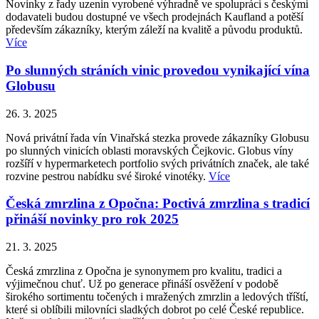
Novinky z řady uzenin vyrobené výhradně ve spolupráci s českými
dodavateli budou dostupné ve všech prodejnách Kaufland a potěší
především zákazníky, kterým záleží na kvalitě a původu produktů.
Více
Po slunných stráních vinic provedou vynikající vína
Globusu
26. 3. 2025
Nová privátní řada vín Vinařská stezka provede zákazníky Globusu
po slunných vinicích oblasti moravských Čejkovic. Globus víny
rozšíří v hypermarketech portfolio svých privátních značek, ale také
rozvine pestrou nabídku své široké vinotéky.
Více
Česká zmrzlina z Opočna: Poctivá zmrzlina s tradicí
přináší novinky pro rok 2025
21. 3. 2025
Česká zmrzlina z Opočna je synonymem pro kvalitu, tradici a
výjimečnou chuť. Už po generace přináší osvěžení v podobě
širokého sortimentu točených i mražených zmrzlin a ledových tříští,
které si oblíbili milovníci sladkých dobrot po celé České republice.