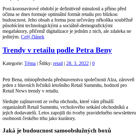
Post-koronavirové období je definitivně minulostí a přímo před
očima se dnes formuje optimální formát retailu pro blízkou
budoucnost. Jeho obsah a forma jsou určovány několika souběžně
působícími technologickými a sociálně-demografickými
megafaktory, přičemž digitalizace je jedním z nich, ale zdaleka ne
jediným.
Celý článek
Trendy v retailu podle Petra Beny
Kategorie:
Téma
|
Štítky:
retail
|
28. 3. 2022
|
0
Petr Bena, místopředseda představenstva společnosti Alza, zároveň
jeden z hlavních řečníků letošního Retail Summitu, hodnotí pro
Retail News trendy v retailu.
Sledujte zajímavosti ze světa obchodu, které vám přináší
organizátoři Retail Summitu, vrcholového setkání obchodníků a
jejich dodavatelů. Letos zapojili do tvorby pravidelného newsletteru
osobnosti českého trhu jako kurátory.
Jaká je budoucnost samoobslužných boxů