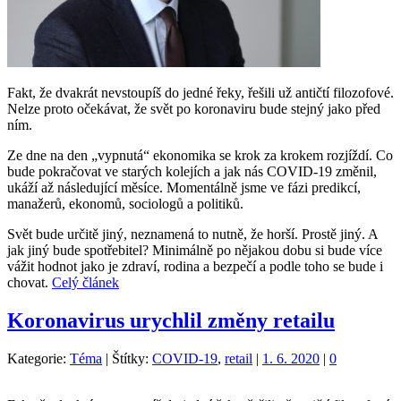
Fakt, že dvakrát nevstoupíš do jedné řeky, řešili už antičtí filozofové.
Nelze proto očekávat, že svět po koronaviru bude stejný jako před
ním.
Ze dne na den „vypnutá“ ekonomika se krok za krokem rozjíždí. Co
bude pokračovat ve starých kolejích a jak nás COVID-19 změnil,
ukáží až následující měsíce. Momentálně jsme ve fázi predikcí,
manažerů, ekonomů, sociologů a politiků.
Svět bude určitě jiný, neznamená to nutně, že horší. Prostě jiný. A
jak jiný bude spotřebitel? Minimálně po nějakou dobu si bude více
vážit hodnot jako je zdraví, rodina a bezpečí a podle toho se bude i
chovat.
Celý článek
Koronavirus urychlil změny retailu
Kategorie:
Téma
|
Štítky:
COVID-19
,
retail
|
1. 6. 2020
|
0