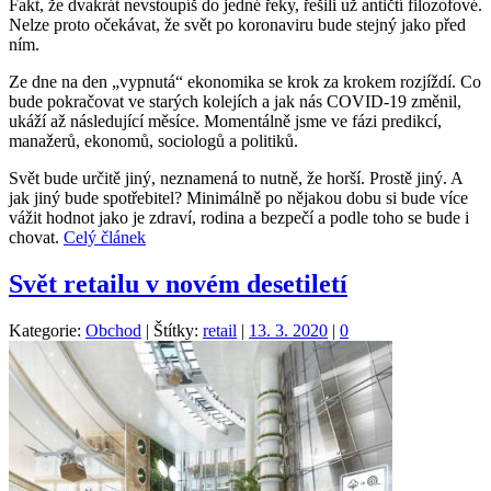
Fakt, že dvakrát nevstoupíš do jedné řeky, řešili už antičtí filozofové.
Nelze proto očekávat, že svět po koronaviru bude stejný jako před
ním.
Ze dne na den „vypnutá“ ekonomika se krok za krokem rozjíždí. Co
bude pokračovat ve starých kolejích a jak nás COVID-19 změnil,
ukáží až následující měsíce. Momentálně jsme ve fázi predikcí,
manažerů, ekonomů, sociologů a politiků.
Svět bude určitě jiný, neznamená to nutně, že horší. Prostě jiný. A
jak jiný bude spotřebitel? Minimálně po nějakou dobu si bude více
vážit hodnot jako je zdraví, rodina a bezpečí a podle toho se bude i
chovat.
Celý článek
Svět retailu v novém desetiletí
Kategorie:
Obchod
|
Štítky:
retail
|
13. 3. 2020
|
0