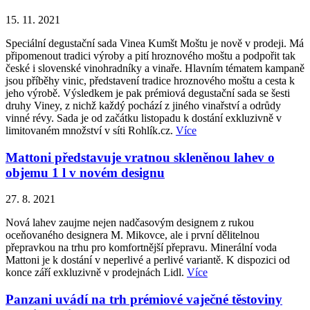
15. 11. 2021
Speciální degustační sada Vinea Kumšt Moštu je nově v prodeji. Má
připomenout tradici výroby a pití hroznového moštu a podpořit tak
české i slovenské vinohradníky a vinaře. Hlavním tématem kampaně
jsou příběhy vinic, představení tradice hroznového moštu a cesta k
jeho výrobě. Výsledkem je pak prémiová degustační sada se šesti
druhy Viney, z nichž každý pochází z jiného vinařství a odrůdy
vinné révy. Sada je od začátku listopadu k dostání exkluzivně v
limitovaném množství v síti Rohlík.cz.
Více
Mattoni představuje vratnou skleněnou lahev o
objemu 1 l v novém designu
27. 8. 2021
Nová lahev zaujme nejen nadčasovým designem z rukou
oceňovaného designera M. Mikovce, ale i první dělitelnou
přepravkou na trhu pro komfortnější přepravu. Minerální voda
Mattoni je k dostání v neperlivé a perlivé variantě. K dispozici od
konce září exkluzivně v prodejnách Lidl.
Více
Panzani uvádí na trh prémiové vaječné těstoviny