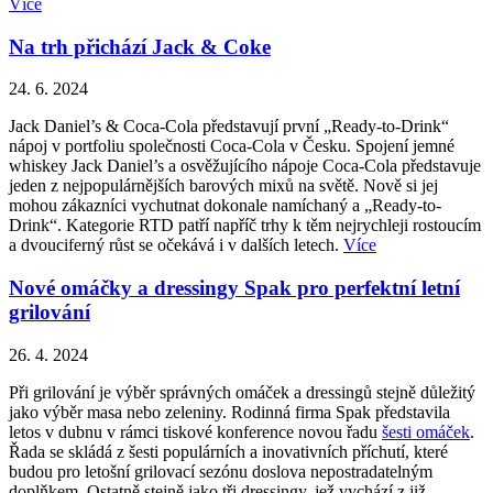
Více
Na trh přichází Jack & Coke
24. 6. 2024
Jack Daniel’s & Coca-Cola představují první „Ready-to-Drink“
nápoj v portfoliu společnosti Coca-Cola v Česku. Spojení jemné
whiskey Jack Daniel’s a osvěžujícího nápoje Coca-Cola představuje
jeden z nejpopulárnějších barových mixů na světě. Nově si jej
mohou zákazníci vychutnat dokonale namíchaný a „Ready-to-
Drink“. Kategorie RTD patří napříč trhy k těm nejrychleji rostoucím
a dvouciferný růst se očekává i v dalších letech.
Více
Nové omáčky a dressingy Spak pro perfektní letní
grilování
26. 4. 2024
Při grilování je výběr správných omáček a dressingů stejně důležitý
jako výběr masa nebo zeleniny. Rodinná firma Spak představila
letos v dubnu v rámci tiskové konference novou řadu
šesti omáček
.
Řada se skládá z šesti populárních a inovativních příchutí, které
budou pro letošní grilovací sezónu doslova nepostradatelným
doplňkem. Ostatně stejně jako tři dressingy, jež vychází z již