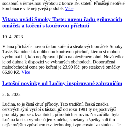
sodabarů a řemeslnou výrobou z konce 19. století. Přinášejí neotřelé
kombinace v té nejryzejší podobě.
Více
Vitana uvádí Smoky Taste: novou řadu grilovacích
omáček a koření s kouřovou příchutí
19. 4. 2023
Vitana přichází s novou řadou koření a steakových omáček Smoky
Taste. Nabídne tak oblíbenou kouřovou příchuť, kterou si mohou
vychutnat i ti, kdo nepřipravují jídlo na otevřeném ohni. Nová edice
je od dubna k dispozici ve vybraných obchodech. Doporučená
maloobchodní cena pro koření je 23,90 Kč, pro steakové omáčky
66,90 Kč.
Více
Letošní novinky od Lučiny inspirované zahraničím
2. 6. 2022
Lučina, to je čistá chuť přírody. Tato tradiční, česká značka
čerstvých sýrů vyrábí s láskou již od roku 1981 ty nejpoctivější
produkty pouze z kvalitních, přírodních surovin. Na začátku byla
Lučina kostka vyrobená jen z mléka, smetany a špetky soli tím
nejšetrnějším způsobem tzv. technologií zpracování za studena. Je