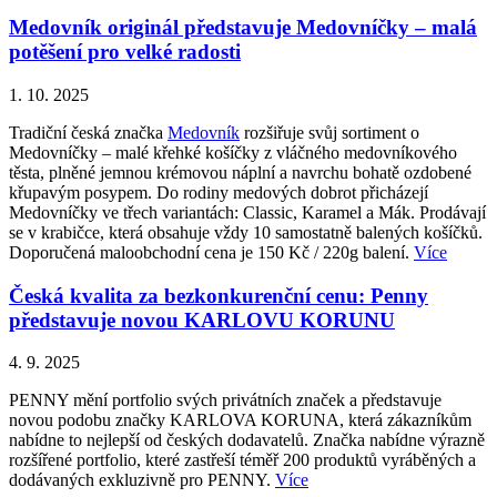
Medovník originál představuje Medovníčky – malá
potěšení pro velké radosti
1. 10. 2025
Tradiční česká značka
Medovník
rozšiřuje svůj sortiment o
Medovníčky – malé křehké košíčky z vláčného medovníkového
těsta, plněné jemnou krémovou náplní a navrchu bohatě ozdobené
křupavým posypem. Do rodiny medových dobrot přicházejí
Medovníčky ve třech variantách: Classic, Karamel a Mák. Prodávají
se v krabičce, která obsahuje vždy 10 samostatně balených košíčků.
Doporučená maloobchodní cena je 150 Kč / 220g balení.
Více
Česká kvalita za bezkonkurenční cenu: Penny
představuje novou KARLOVU KORUNU
4. 9. 2025
PENNY mění portfolio svých privátních značek a představuje
novou podobu značky KARLOVA KORUNA, která zákazníkům
nabídne to nejlepší od českých dodavatelů. Značka nabídne výrazně
rozšířené portfolio, které zastřeší téměř 200 produktů vyráběných a
dodávaných exkluzivně pro PENNY.
Více