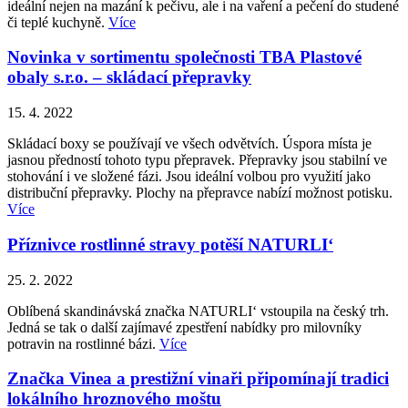
ideální nejen na mazání k pečivu, ale i na vaření a pečení do studené
či teplé kuchyně.
Více
Novinka v sortimentu společnosti TBA Plastové
obaly s.r.o. – skládací přepravky
15. 4. 2022
Skládací boxy se používají ve všech odvětvích. Úspora místa je
jasnou předností tohoto typu přepravek. Přepravky jsou stabilní ve
stohování i ve složené fázi. Jsou ideální volbou pro využití jako
distribuční přepravky. Plochy na přepravce nabízí možnost potisku.
Více
Příznivce rostlinné stravy potěší NATURLI‘
25. 2. 2022
Oblíbená skandinávská značka NATURLI‘ vstoupila na český trh.
Jedná se tak o další zajímavé zpestření nabídky pro milovníky
potravin na rostlinné bázi.
Více
Značka Vinea a prestižní vinaři připomínají tradici
lokálního hroznového moštu