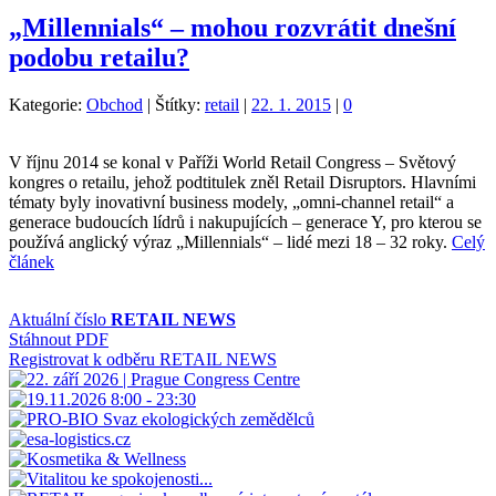
„Millennials“ – mohou rozvrátit dnešní
podobu retailu?
Kategorie:
Obchod
|
Štítky:
retail
|
22. 1. 2015
|
0
V říjnu 2014 se konal v Paříži World Retail Congress – Světový
kongres o retailu, jehož podtitulek zněl Retail Disruptors. Hlavními
tématy byly inovativní business modely, „omni-channel retail“ a
generace budoucích lídrů i nakupujících – generace Y, pro kterou se
používá anglický výraz „Millennials“ – lidé mezi 18 – 32 roky.
Celý
článek
Aktuální číslo
RETAIL NEWS
Stáhnout PDF
Registrovat k odběru RETAIL NEWS