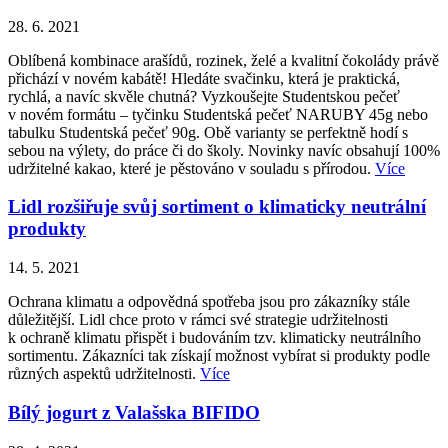
28. 6. 2021
Oblíbená kombinace arašídů, rozinek, želé a kvalitní čokolády právě
přichází v novém kabátě! Hledáte svačinku, která je praktická,
rychlá, a navíc skvěle chutná? Vyzkoušejte Studentskou pečeť
v novém formátu – tyčinku Studentská pečeť NARUBY 45g nebo
tabulku Studentská pečeť 90g. Obě varianty se perfektně hodí s
sebou na výlety, do práce či do školy. Novinky navíc obsahují 100%
udržitelné kakao, které je pěstováno v souladu s přírodou.
Více
Lidl rozšiřuje svůj sortiment o klimaticky neutrální
produkty
14. 5. 2021
Ochrana klimatu a odpovědná spotřeba jsou pro zákazníky stále
důležitější. Lidl chce proto v rámci své strategie udržitelnosti
k ochraně klimatu přispět i budováním tzv. klimaticky neutrálního
sortimentu. Zákazníci tak získají možnost vybírat si produkty podle
různých aspektů udržitelnosti.
Více
Bílý jogurt z Valašska BIFIDO