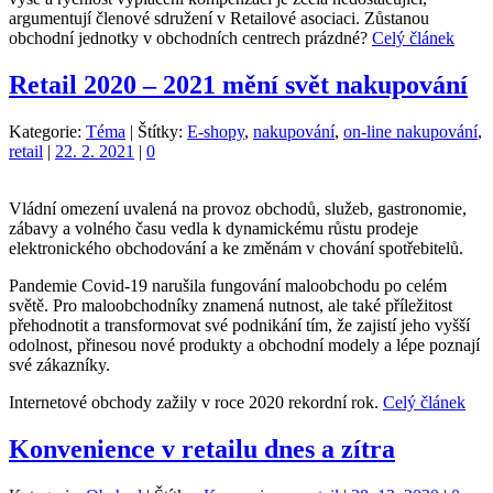
argumentují členové sdružení v Retailové asociaci. Zůstanou
obchodní jednotky v obchodních centrech prázdné?
Celý článek
Retail 2020 – 2021 mění svět nakupování
Kategorie:
Téma
|
Štítky:
E-shopy
,
nakupování
,
on-line nakupování
,
retail
|
22. 2. 2021
|
0
Vládní omezení uvalená na provoz obchodů, služeb, gastronomie,
zábavy a volného času vedla k dynamickému růstu prodeje
elektronického obchodování a ke změnám v chování spotřebitelů.
Pandemie Covid-19 narušila fungování maloobchodu po celém
světě. Pro maloobchodníky znamená nutnost, ale také příležitost
přehodnotit a transformovat své podnikání tím, že zajistí jeho vyšší
odolnost, přinesou nové produkty a obchodní modely a lépe poznají
své zákazníky.
Internetové obchody zažily v roce 2020 rekordní rok.
Celý článek
Konvenience v retailu dnes a zítra