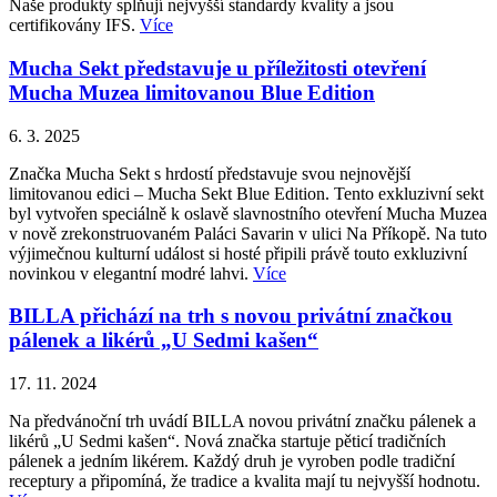
Naše produkty splňují nejvyšší standardy kvality a jsou
certifikovány IFS.
Více
Mucha Sekt představuje u příležitosti otevření
Mucha Muzea limitovanou Blue Edition
6. 3. 2025
Značka Mucha Sekt s hrdostí představuje svou nejnovější
limitovanou edici – Mucha Sekt Blue Edition. Tento exkluzivní sekt
byl vytvořen speciálně k oslavě slavnostního otevření Mucha Muzea
v nově zrekonstruovaném Paláci Savarin v ulici Na Příkopě. Na tuto
výjimečnou kulturní událost si hosté připili právě touto exkluzivní
novinkou v elegantní modré lahvi.
Více
BILLA přichází na trh s novou privátní značkou
pálenek a likérů „U Sedmi kašen“
17. 11. 2024
Na předvánoční trh uvádí BILLA novou privátní značku pálenek a
likérů „U Sedmi kašen“. Nová značka startuje pěticí tradičních
pálenek a jedním likérem. Každý druh je vyroben podle tradiční
receptury a připomíná, že tradice a kvalita mají tu nejvyšší hodnotu.