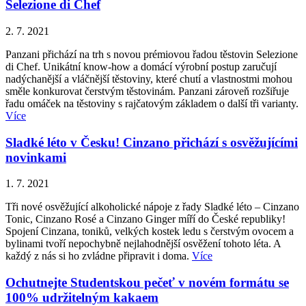
Selezione di Chef
2. 7. 2021
Panzani přichází na trh s novou prémiovou řadou těstovin Selezione
di Chef. Unikátní know-how a domácí výrobní postup zaručují
nadýchanější a vláčnější těstoviny, které chutí a vlastnostmi mohou
směle konkurovat čerstvým těstovinám. Panzani zároveň rozšiřuje
řadu omáček na těstoviny s rajčatovým základem o další tři varianty.
Více
Sladké léto v Česku! Cinzano přichází s osvěžujícími
novinkami
1. 7. 2021
Tři nové osvěžující alkoholické nápoje z řady Sladké léto – Cinzano
Tonic, Cinzano Rosé a Cinzano Ginger míří do České republiky!
Spojení Cinzana, toniků, velkých kostek ledu s čerstvým ovocem a
bylinami tvoří nepochybně nejlahodnější osvěžení tohoto léta. A
každý z nás si ho zvládne připravit i doma.
Více
Ochutnejte Studentskou pečeť v novém formátu se
100% udržitelným kakaem