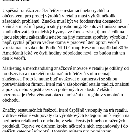
Úspěšná franšíza značky řetězce restaurací nebo rychlého
občerstvení pro prodej výrobků v retailu musí vyřešit několik
zásadních problémů. Značka musí být ve foodservisu dostatečně
známá a musí mít jasný a silný positioning. Retailová franšíza nesmí
kanibalizovat její mateřský byznys ve foodservisu, tj. musí cílit na
jinou skupinu zákazníků a/nebo na jiný moment spotřeby výrobku /
např. rychlá příprava večeře doma v pracovní den oproti večeři
v restauraci o víkendu. Podle NPD Group Research například 80 %
Američanů ještě ve čtyři hodiny odpoledne neví, co budou mít ten
den k večeři.
Marketing a merchandising značkové inovace v retailu je odlišný od
foodservisu a marketéři restauračních řetězců s ním nemají
zkušenost. Proto je nutné buď uvažovat o partnerství se silnou
potravinářskou firmou, která má v zásobování retailu tradici, znalosti
a pozici, nebo zajistit akvizici potřebných znalostí. Zvláštní
pozornost je třeba věnovat otázce umístění na regálu v samotném
obchodu.
Značky restauračních řetězců, které úspěšně vstoupily na trh retailu,
v drtivé většině vstupovaly do výrobkových kategorií umístěných na
perimetru retailového obchodu, v sekci čerstvých nebo mražených
produktů. Teprve ve druhém kroku některé z nich expandovaly i do
dalších kategorií výrobků. Dobrým místem pro první vstup