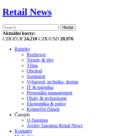
Retail News
Vyhledávání
Aktuální kurzy:
CZK/EUR
24,210
CZK/USD
20,976
Rubriky
Rozhovor
Trendy & trhy
Téma
Obchod
Sortiment
Vybavení, technika, design
IT & logistika
Personální management
Obaly & technologie
Ekonomika & právo
Komerční článek
Časopis
O časopisu
Archiv časopisu Retail News
Kontakty