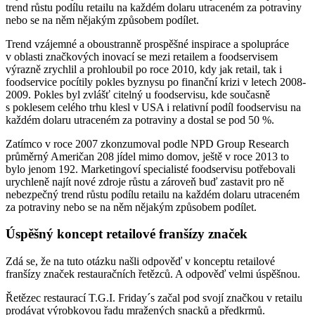
trend růstu podílu retailu na každém dolaru utraceném za potraviny
nebo se na něm nějakým způsobem podílet.
Trend vzájemné a oboustranně prospěšné inspirace a spolupráce
v oblasti značkových inovací se mezi retailem a foodservisem
výrazně zrychlil a prohloubil po roce 2010, kdy jak retail, tak i
foodservice pocítily pokles byznysu po finanční krizi v letech 2008-
2009. Pokles byl zvlášť citelný u foodservisu, kde současně
s poklesem celého trhu klesl v USA i relativní podíl foodservisu na
každém dolaru utraceném za potraviny a dostal se pod 50 %.
Zatímco v roce 2007 zkonzumoval podle NPD Group Research
průměrný Američan 208 jídel mimo domov, ještě v roce 2013 to
bylo jenom 192. Marketingoví specialisté foodservisu potřebovali
urychleně najít nové zdroje růstu a zároveň buď zastavit pro ně
nebezpečný trend růstu podílu retailu na každém dolaru utraceném
za potraviny nebo se na něm nějakým způsobem podílet.
Úspěšný koncept retailové franšízy značek
Zdá se, že na tuto otázku našli odpověď v konceptu retailové
franšízy značek restauračních řetězců. A odpověď velmi úspěšnou.
Řetězec restaurací T.G.I. Friday´s začal pod svojí značkou v retailu
prodávat výrobkovou řadu mražených snacků a předkrmů.