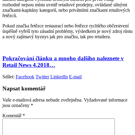
rozhodně nejsou místa uvnitř retailové prodejny, ovládané silnými
značkami-kapitány kategorií, nebo privátními značkami retailových
řetězců.
Pokud značka řetězce restaurací nebo řetězce rychlého občerstvení
úspěšně vyřeší tyto zásadní problémy, výsledkem je nový zdroj růstu
a nový zajímavý byznys jak pro značku, tak pro retailera.
Pokračování článku a mnoho dalšího naleznete v
Retail News 4.2018…
Sdílet:
Facebook
Twitter
LinkedIn
E-mail
Napsat komentář
Vaše e-mailová adresa nebude zveřejněna.
Vyžadované informace
jsou označeny
*
Komentář
*