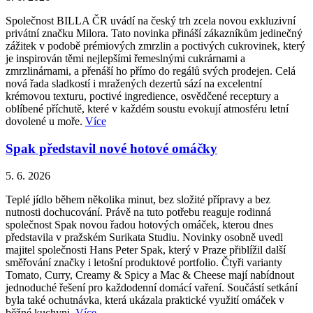
Společnost BILLA ČR uvádí na český trh zcela novou exkluzivní
privátní značku Milora. Tato novinka přináší zákazníkům jedinečný
zážitek v podobě prémiových zmrzlin a poctivých cukrovinek, který
je inspirován těmi nejlepšími řemeslnými cukrárnami a
zmrzlinárnami, a přenáší ho přímo do regálů svých prodejen. Celá
nová řada sladkostí i mražených dezertů sází na excelentní
krémovou texturu, poctivé ingredience, osvědčené receptury a
oblíbené příchutě, které v každém soustu evokují atmosféru letní
dovolené u moře.
Více
Spak představil nové hotové omáčky
5. 6. 2026
Teplé jídlo během několika minut, bez složité přípravy a bez
nutnosti dochucování. Právě na tuto potřebu reaguje rodinná
společnost Spak novou řadou hotových omáček, kterou dnes
představila v pražském Surikata Studiu. Novinky osobně uvedl
majitel společnosti Hans Peter Spak, který v Praze přiblížil další
směřování značky i letošní produktové portfolio. Čtyři varianty
Tomato, Curry, Creamy & Spicy a Mac & Cheese mají nabídnout
jednoduché řešení pro každodenní domácí vaření. Součástí setkání
byla také ochutnávka, která ukázala praktické využití omáček v
běžné kuchyni.
Více