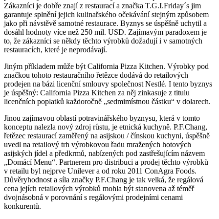
Zákazníci je dobře znají z restaurací a značka T.G.I.Friday´s jim
garantuje splnění jejich kulinařského očekávání stejným způsobem
jako při návstěvě samotné restaurace. Byznys se úspěšně uchytil a
dosáhl hodnoty více než 250 mil. USD. Zajímavým paradoxem je
to, že zákazníci se někdy těchto výrobků dožadují i v samotných
restauracích, které je neprodávají.
Jiným příkladem může být California Pizza Kitchen. Výrobky pod
značkou tohoto restauračního řetězce dodává do retailových
prodejen na bázi licenční smlouvy společnost Nestlé. I tento byznys
je úspěšný: California Pizza Kitchen za něj zinkasuje z titulu
licenčních poplatků každoročně „sedmimístnou částku“ v dolarech.
Jinou zajímavou oblastí potravinářského byznysu, která v tomto
konceptu nalezla nový zdroj růstu, je etnická kuchyně. P.F.Chang,
řetězec restaurací zaměřený na asijskou / čínskou kuchyni, úspěšně
uvedl na retailový trh výrobkovou řadu mražených hotových
asijských jídel a předkrmů, nabízených pod zastřešujícím názvem
„Domácí Menu“. Partnerem pro distribuci a prodej těchto výrobků
v retailu byl nejprve Unilever a od roku 2011 ConAgra Foods.
Důvěryhodnost a síla značky P.F.Chang je tak velká, že regálová
cena jejích retailových výrobků mohla být stanovena až téměř
dvojnásobná v porovnání s regálovými prodejními cenami
konkurentů.