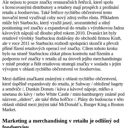
Ale nejsou to pouze značky restauračních řetězců, které spolu
s licencovanými distributory a retailery mají prospěch z prolínání
retailu a foodservisu. Také řetězce rychlého občerstvení tento
inovační trend využívají coby nový zdroj svého růstu. Příkladem
může být Starbucks, který využil jasný, srozumitelný a silný
positioning své značky a expandoval do retailu s výrobkovou řadou
kávových nápojů už dlouho před rokem 2010. Dvanáct let byly
retailové výrobky Starbucksu dodávány do obchodů firmou Kraft,
ale v roce 2011 se Starbucks rozhodl spolupráci skončit a převzít
přímé řízení retailových operací své značky. Cílem tohoto kroku
bylo na straně Starbucksu získat plnou kontrolu nad řízením a
podporou své značky v retailu až na úroveň jejího merchandisingu
v místě prodeje a řídit retailovou strategii značky v souladu s jejím
vývojem v oblasti rychlého občerstvení ve foodservisu.
Mezi dalšími značkami známými z oblasti rychlého občerstvení,
které úspěšně expandovaly do retailu, je Subway / obložené bagety
a sendviče /, Dunkin Donuts / káva a kávové nápoje, mléko a
smetana do kávy / nebo White Castle / mini-hamburgery známé pod
názvem „sliders“, ale také třeba hořčice /. Plány do budoucna v této
oblasti ohlásil mezi jinými také McDonald´s, Burger King a Boston
Market.
Marketing a merchandising v retailu je odlišný od
foodservisu