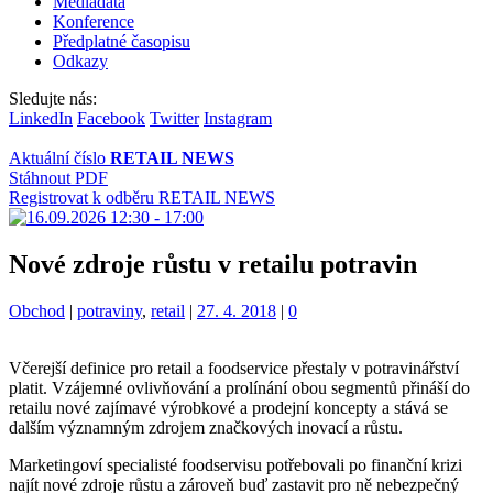
Mediadata
Konference
Předplatné časopisu
Odkazy
Sledujte nás:
LinkedIn
Facebook
Twitter
Instagram
Aktuální číslo
RETAIL NEWS
Stáhnout PDF
Registrovat k odběru RETAIL NEWS
Nové zdroje růstu v retailu potravin
Kategorie:
Štítky:
Obchod
|
potraviny
,
retail
|
27. 4. 2018
|
0
Včerejší definice pro retail a foodservice přestaly v potravinářství
platit. Vzájemné ovlivňování a prolínání obou segmentů přináší do
retailu nové zajímavé výrobkové a prodejní koncepty a stává se
dalším významným zdrojem značkových inovací a růstu.
Marketingoví specialisté foodservisu potřebovali po finanční krizi
najít nové zdroje růstu a zároveň buď zastavit pro ně nebezpečný