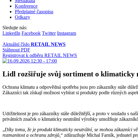
Mediadata
Konference
Předplatné časopisu
Odkazy
Sledujte nás:
LinkedIn
Facebook
Twitter
Instagram
Aktuální číslo
RETAIL NEWS
Stáhnout PDF
Registrovat k odběru RETAIL NEWS
Lidl rozšiřuje svůj sortiment o klimaticky
Ochrana klimatu a odpovědná spotřeba jsou pro zákazníky stále důležitě
Zákazníci tak získají možnost vybírat si produkty podle různých aspekt
Udržitelnost je pro zákazníky stále důležitější, a proto v souladu s n
privátních značek o klimaticky neutrální výrobky umožňuje zákazníků
„
Díky tomu, že je produkt klimaticky neutrální, se mohou zákazníci vě
rozmanitost a ochranu zdrojů,
“ zdůrazňuje Michal Farník, jednatel pr