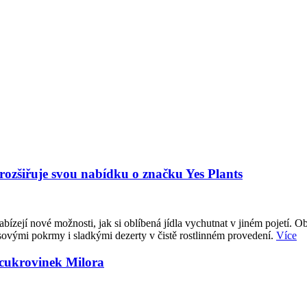
 rozšiřuje svou nabídku o značku Yes Plants
abízejí nové možnosti, jak si oblíbená jídla vychutnat v jiném pojetí. O
sovými pokrmy i sladkými dezerty v čistě rostlinném provedení.
Více
 cukrovinek Milora