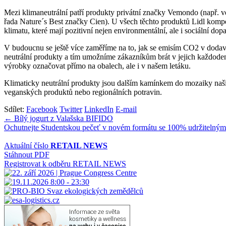
Mezi klimaneutrální patří produkty privátní značky Vemondo (např. v
řada Nature´s Best značky Cien). U všech těchto produktů Lidl kompen
klimatu, které mají pozitivní nejen environmentální, ale i sociální dopa
V budoucnu se ještě více zaměříme na to, jak se emisím CO2 v dodav
neutrální produkty a tím umožníme zákazníkům brát v jejich každo
výrobky označovat přímo na obalech, ale i v našem letáku.
Klimaticky neutrální produkty jsou dalším kamínkem do mozaiky našic
veganských produktů nebo regionálních potravin.
Sdílet:
Facebook
Twitter
LinkedIn
E-mail
Navigace
← Bílý jogurt z Valašska BIFIDO
Ochutnejte Studentskou pečeť v novém formátu se 100% udržiteln
pro
příspěvek
Aktuální číslo
RETAIL NEWS
Stáhnout PDF
Registrovat k odběru RETAIL NEWS