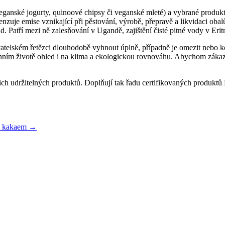
eganské jogurty, quinoové chipsy či veganské mleté) a vybrané produkty
zuje emise vznikající při pěstování, výrobě, přepravě a likvidaci obal
d. Patří mezi ně zalesňování v Ugandě, zajištění čisté pitné vody v Eritr
atelském řetězci dlouhodobě vyhnout úplně, případně je omezit nebo k
denním životě ohled i na klima a ekologickou rovnováhu. Abychom zá
h udržitelných produktů. Doplňují tak řadu certifikovaných produktů B
ým kakaem →