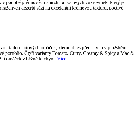
k v podobě prémiových zmrzlin a poctivých cukrovinek, který je
 mražených dezertů sází na excelentní krémovou texturu, poctivé
 novou řadou hotových omáček, kterou dnes představila v pražském
tové portfolio. Čtyři varianty Tomato, Curry, Creamy & Spicy a Mac &
užití omáček v běžné kuchyni.
Více