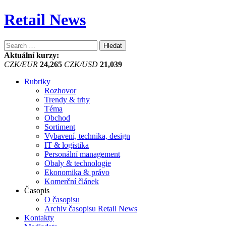
Retail News
Vyhledávání
Aktuální kurzy:
CZK/EUR
24,265
CZK/USD
21,039
Rubriky
Rozhovor
Trendy & trhy
Téma
Obchod
Sortiment
Vybavení, technika, design
IT & logistika
Personální management
Obaly & technologie
Ekonomika & právo
Komerční článek
Časopis
O časopisu
Archiv časopisu Retail News
Kontakty