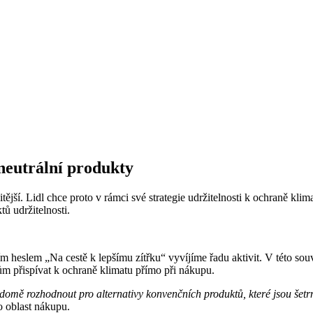
 neutrální produkty
jší. Lidl chce proto v rámci své strategie udržitelnosti k ochraně klim
ů udržitelnosti.
aším heslem „Na cestě k lepšímu zítřku“ vyvíjíme řadu aktivit. V této so
m přispívat k ochraně klimatu přímo při nákupu.
domě rozhodnout pro alternativy konvenčních produktů, které jsou šetrn
o oblast nákupu.