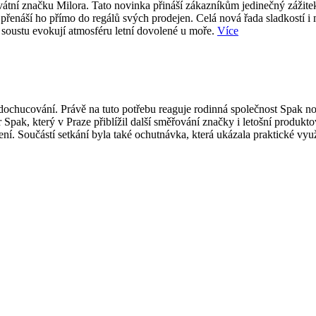
átní značku Milora. Tato novinka přináší zákazníkům jedinečný zážite
přenáší ho přímo do regálů svých prodejen. Celá nová řada sladkostí i
 soustu evokují atmosféru letní dovolené u moře.
Více
ti dochucování. Právě na tuto potřebu reaguje rodinná společnost Spak
 Spak, který v Praze přiblížil další směřování značky i letošní produk
í. Součástí setkání byla také ochutnávka, která ukázala praktické vy