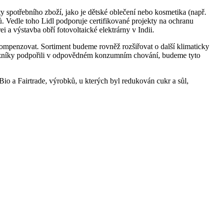
 spotřebního zboží, jako je dětské oblečení nebo kosmetika (např.
ů. Vedle toho Lidl podporuje certifikované projekty na ochranu
ei a výstavba obří fotovoltaické elektrárny v Indii.
ompenzovat. Sortiment budeme rovněž rozšiřovat o další klimaticky
kazníky podpořili v odpovědném konzumním chování, budeme tyto
io a Fairtrade, výrobků, u kterých byl redukován cukr a sůl,