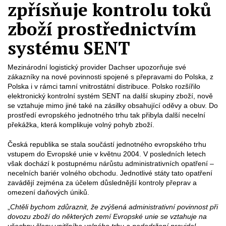
zpřísňuje kontrolu toků
zboží prostřednictvím
systému SENT
Mezinárodní logistický provider Dachser upozorňuje své
zákazníky na nové povinnosti spojené s přepravami do Polska, z
Polska i v rámci tamní vnitrostátní distribuce. Polsko rozšířilo
elektronický kontrolní systém SENT na další skupiny zboží, nově
se vztahuje mimo jiné také na zásilky obsahující oděvy a obuv. Do
prostředí evropského jednotného trhu tak přibyla další necelní
překážka, která komplikuje volný pohyb zboží.
Česká republika se stala součástí jednotného evropského trhu
vstupem do Evropské unie v květnu 2004. V posledních letech
však dochází k postupnému nárůstu administrativních opatření –
necelních bariér volného obchodu. Jednotlivé státy tato opatření
zavádějí zejména za účelem důslednější kontroly přeprav a
omezení daňových úniků.
„
Chtěli bychom zdůraznit, že zvýšená administrativní povinnost při
dovozu zboží do některých zemí Evropské unie se vztahuje na