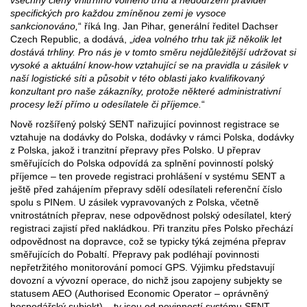
všechny členy vnitřního volného trhu a nedodržení pravidel
specifických pro každou zmíněnou zemi je vysoce
sankcionováno,
“ říká Ing. Jan Pihar, generální ředitel Dachser
Czech Republic, a dodává, „
idea volného trhu tak již několik let
dostává trhliny. Pro nás je v tomto směru nejdůležitější udržovat si
vysoké a aktuální know-how vztahující se na pravidla u zásilek v
naší logistické síti a působit v této oblasti jako kvalifikovaný
konzultant pro naše zákazníky, protože některé administrativní
procesy leží přímo u odesílatele či příjemce.
“
Nově rozšířený polský SENT nařizující povinnost registrace se
vztahuje na dodávky do Polska, dodávky v rámci Polska, dodávky
z Polska, jakož i tranzitní přepravy přes Polsko. U přeprav
směřujících do Polska odpovídá za splnění povinností polský
příjemce – ten provede registraci prohlášení v systému SENT a
ještě před zahájením přepravy sdělí odesílateli referenční číslo
spolu s PINem. U zásilek vypravovaných z Polska, včetně
vnitrostátních přeprav, nese odpovědnost polský odesílatel, který
registraci zajistí před nakládkou. Při tranzitu přes Polsko přechází
odpovědnost na dopravce, což se typicky týká zejména přeprav
směřujících do Pobaltí. Přepravy pak podléhají povinnosti
nepřetržitého monitorování pomocí GPS. Výjimku představují
dovozní a vývozní operace, do nichž jsou zapojeny subjekty se
statusem AEO (Authorised Economic Operator – oprávněný
hospodářský subjekt) – ty jsou od povinností systému SENT