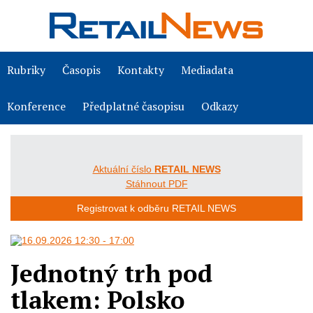
Rubriky
Časopis
Kontakty
Mediadata
Konference
Předplatné časopisu
Odkazy
Aktuální číslo
RETAIL NEWS
Stáhnout PDF
Registrovat k odběru RETAIL NEWS
Jednotný trh pod
tlakem: Polsko