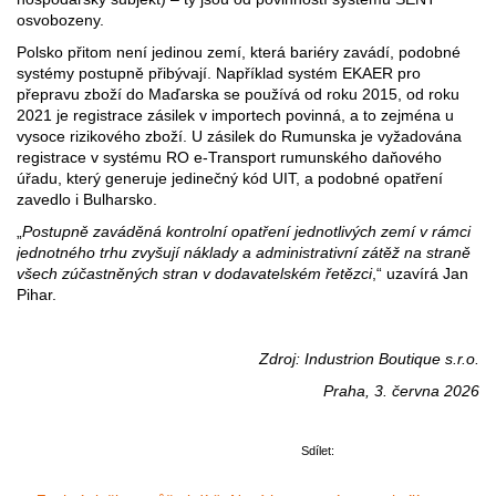
osvobozeny.
Polsko přitom není jedinou zemí, která bariéry zavádí, podobné
systémy postupně přibývají. Například systém EKAER pro
přepravu zboží do Maďarska se používá od roku 2015, od roku
2021 je registrace zásilek v importech povinná, a to zejména u
vysoce rizikového zboží. U zásilek do Rumunska je vyžadována
registrace v systému RO e-Transport rumunského daňového
úřadu, který generuje jedinečný kód UIT, a podobné opatření
zavedlo i Bulharsko.
„
Postupně zaváděná kontrolní opatření jednotlivých zemí v rámci
jednotného trhu zvyšují náklady a administrativní zátěž na straně
všech zúčastněných stran v dodavatelském řetězci
,“ uzavírá Jan
Pihar.
Zdroj: Industrion Boutique s.r.o.
Praha, 3. června 2026
Sdílet: