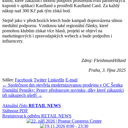
klubů, které zákazníci mohou podpořit prostřednictvím partnerských
kuponů v aplikaci Kaufland a prostředí Kaufland Card. Za každý
nákup nad 300 Kč pak tým získá bod.
Stejně jako v předchozích letech bude kampaň doprovázena silnou
mediální podporou. Vzniknou také regionální články, které
pomohou klubům získat více hlasů, projekt se objeví na
marketingových i zpravodajských webech a bude podpořen i
influencery.
Zdroj: FleishmanHillard
Praha, 3. října 2025
Sdílet:
Facebook
Twitter
LinkedIn
E-mail
Navigace
← Společnost dm otevřela modernizovanou prodejnu v OC Šestka
Digitální Penníky: Penny představuje novinku, díky které zákazníci
pro
při nákupech ušetří →
příspěvek
Aktuální číslo
RETAIL NEWS
Stáhnout PDF
Registrovat k odběru RETAIL NEWS