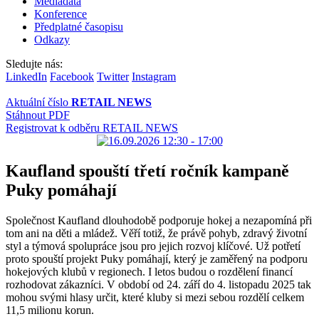
Mediadata
Konference
Předplatné časopisu
Odkazy
Sledujte nás:
LinkedIn
Facebook
Twitter
Instagram
Aktuální číslo
RETAIL NEWS
Stáhnout PDF
Registrovat k odběru RETAIL NEWS
Kaufland spouští třetí ročník kampaně
Puky pomáhají
Společnost Kaufland dlouhodobě podporuje hokej a nezapomíná při
tom ani na děti a mládež. Věří totiž, že právě pohyb, zdravý životní
styl a týmová spolupráce jsou pro jejich rozvoj klíčové. Už potřetí
proto spouští projekt Puky pomáhají, který je zaměřený na podporu
hokejových klubů v regionech. I letos budou o rozdělení financí
rozhodovat zákazníci. V období od 24. září do 4. listopadu 2025 tak
mohou svými hlasy určit, které kluby si mezi sebou rozdělí celkem
11,5 milionu korun.