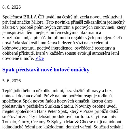
8. 6. 2026
Společnost BILLA ČR uvádí na český trh zcela novou exkluzivní
privátní značku Milora. Tato novinka přináší zákazníkům jedinečný
zážitek v podobě prémiových zmrzlin a poctivých cukrovinek, který
je inspirován těmi nejlepšími řemeslnými cukrárnami a
zmrzlinárnami, a přenáší ho přímo do regálů svých prodejen. Celá
nová řada sladkostí i mražených dezertů sází na excelentní
krémovou texturu, poctivé ingredience, osvědčené receptury a
oblíbené příchutě, které v každém soustu evokují atmosféru letní
dovolené u moře.
Více
Spak představil nové hotové omáčky
5. 6. 2026
Teplé jídlo během několika minut, bez složité přípravy a bez
nutnosti dochucování. Právě na tuto potřebu reaguje rodinná
společnost Spak novou řadou hotových omáček, kterou dnes
představila v pražském Surikata Studiu. Novinky osobně uvedl
majitel společnosti Hans Peter Spak, který v Praze přiblížil další
směřování značky i letošní produktové portfolio. Čtyři varianty
Tomato, Curry, Creamy & Spicy a Mac & Cheese mají nabídnout
jednoduché řešení pro každodenní domácí vaření. Součástí setkání