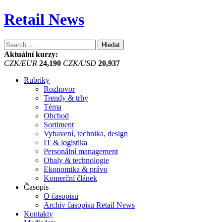
Retail News
Vyhledávání
Aktuální kurzy:
CZK/EUR
24,190
CZK/USD
20,937
Rubriky
Rozhovor
Trendy & trhy
Téma
Obchod
Sortiment
Vybavení, technika, design
IT & logistika
Personální management
Obaly & technologie
Ekonomika & právo
Komerční článek
Časopis
O časopisu
Archiv časopisu Retail News
Kontakty