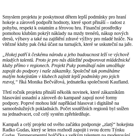
Smyslem projektu je poskytnout dětem lepší podmínky pro hraní
hokeje a zároveň podpořit hodnoty, které sport přináší – radost z
pohybu, respekt k ostatním a férovou hru. Finanční prostředky
pomohou klubům pokrýt náklady na mzdy trenérů, nákup nových
dresů, výbavy a také na zajištění zdravé výživy pro mladé hráče. Na
vítězné kluby pak čeká účast na turnajích, které se uskuteční na jaře.
„Hokej patří k českému národu a jeho budoucnost leží ve výchově
mladých talentů. Proto je pro nás důležité podporovat mládežnické
kluby přímo v regionech. Projekt Puky pomáhají nám umožňuje
zapojit do podpory i naše zákazníky. Společně tak pomáháme
malým hokejistům v klubech zajistit lepší podmínky pro jejich
rozvoj,“
říká Monika Bečvářová, jednatelka společnosti Kaufland.
Třetí ročník projektu přináší několik novinek, které zákazníkům
hlasování usnadní a zároveň do kampaně zapojí nové formy
podpory. Poprvé mohou lidé například hlasovat i digitálně na
samoobslužných pokladnách. Počet soutěžních regionů byl snížen
na jednadvacet, což celý systém zpřehledňuje.
Kampaň a celý projekt od svého začátku podporuje „zlatý“ hokejista
Radko Gudas, který se letos rozhodl zapojit i svou dceru Týnku
Gudas. Temperamentní holčička s velkým talentem na moderování