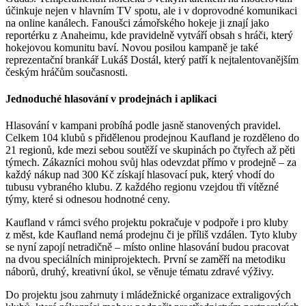
účinkuje nejen v hlavním TV spotu, ale i v doprovodné komunikaci
na online kanálech. Fanoušci zámořského hokeje ji znají jako
reportérku z Anaheimu, kde pravidelně vytváří obsah s hráči, který
hokejovou komunitu baví. Novou posilou kampaně je také
reprezentační brankář Lukáš Dostál, který patří k nejtalentovanějším
českým hráčům současnosti.
Jednoduché hlasování v prodejnách i aplikaci
Hlasování v kampani probíhá podle jasně stanovených pravidel.
Celkem 104 klubů s přidělenou prodejnou Kaufland je rozděleno do
21 regionů, kde mezi sebou soutěží ve skupinách po čtyřech až pěti
týmech. Zákazníci mohou svůj hlas odevzdat přímo v prodejně – za
každý nákup nad 300 Kč získají hlasovací puk, který vhodí do
tubusu vybraného klubu. Z každého regionu vzejdou tři vítězné
týmy, které si odnesou hodnotné ceny.
Kaufland v rámci svého projektu pokračuje v podpoře i pro kluby
z měst, kde Kaufland nemá prodejnu či je příliš vzdálen. Tyto kluby
se nyní zapojí netradičně – místo online hlasování budou pracovat
na dvou speciálních miniprojektech. První se zaměří na metodiku
náborů, druhý, kreativní úkol, se věnuje tématu zdravé výživy.
Do projektu jsou zahrnuty i mládežnické organizace extraligových