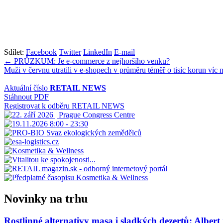
Sdílet:
Facebook
Twitter
LinkedIn
E-mail
Navigace
← PRŮZKUM: Je e-commerce z nejhoršího venku?
Muži v červnu utratili v e-shopech v průměru téměř o tisíc korun víc
pro
příspěvek
Aktuální číslo
RETAIL NEWS
Stáhnout PDF
Registrovat k odběru RETAIL NEWS
Novinky na trhu
Rostlinné alternativy masa i sladkých dezertů: Albert