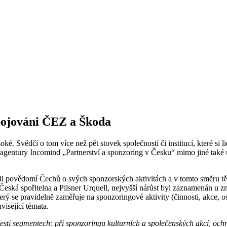
spojováni ČEZ a Škoda
 Svědčí o tom více než pět stovek společností či institucí, které si lid
ury Incomind „Partnerství a sponzoring v Česku“ mimo jiné také uká
l povědomí Čechů o svých sponzorských aktivitách a v tomto směru těs
Česká spořitelna a Pilsner Urquell, nejvyšší nárůst byl zaznamenán u 
se pravidelně zaměřuje na sponzoringové aktivity (činnosti, akce, osob
visející témata.
ti segmentech: při sponzoringu kulturních a společenských akcí, ochra