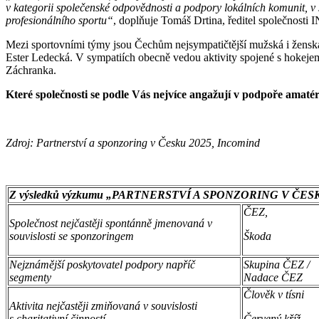
v kategorii společenské odpovědnosti a podpory lokálních komunit, v 
profesionálního sportu“
, doplňuje Tomáš Drtina, ředitel společnos
Mezi sportovními týmy jsou Čechům nejsympatičtější mužská i žensk
Ester Ledecká. V sympatiích obecně vedou aktivity spojené s hokejem,
Záchranka.
Které společnosti se podle Vás nejvíce angažují v podpoře amat
Zdroj: Partnerství a sponzoring v Česku 2025, Incomind
Z
výsledků výzkumu „PARTNERSTVÍ A SPONZORING V ČESK
ČEZ,
Společnost nejčastěji spontánně jmenovaná v
souvislosti se sponzoringem
Škoda
Nejznámější poskytovatel podpory napříč
Skupina ČEZ 
segmenty
Nadace ČEZ
Člověk v tísni
Aktivita nejčastěji zmiňovaná v souvislosti
s charitativní činností
Červený kříž