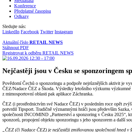
Mediadata
Konference
Předplatné časopisu
Odkazy
Sledujte nás:
LinkedIn
Facebook
Twitter
Instagram
Aktuální číslo
RETAIL NEWS
Stáhnout PDF
Registrovat k odběru RETAIL NEWS
Nejčastěji jsou v Česku se sponzoringem 
Povědomí Čechů o sponzoringu a podpoře nejrůznějších aktivit je vysoké.
ČEZ/Nadace ČEZ a Škoda. Výsledky letošního výzkumu výzkumné agent
z mimosportovní oblasti pak aplikace Záchranka.
ČEZ (i prostřednictvím své Nadace ČEZ) v posledním roce opět zvýši
potvrdil Tipsport. Tradičně významnými hráči jsou především Sazka, 
společnosti INCOMIND „Partnerství a sponzoring v Česku 2025“, který 
sponzorů, propojení objektu sponzoringu s jeho sponzorem a další sou
„ČEZ (či Nadace ČEZ) je nejčastěji zmiňovanou společností hned v šes