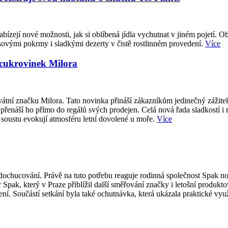
abízejí nové možnosti, jak si oblíbená jídla vychutnat v jiném pojetí. O
sovými pokrmy i sladkými dezerty v čistě rostlinném provedení.
Více
 cukrovinek Milora
átní značku Milora. Tato novinka přináší zákazníkům jedinečný zážite
přenáší ho přímo do regálů svých prodejen. Celá nová řada sladkostí i
 soustu evokují atmosféru letní dovolené u moře.
Více
ti dochucování. Právě na tuto potřebu reaguje rodinná společnost Spak
 Spak, který v Praze přiblížil další směřování značky i letošní produk
í. Součástí setkání byla také ochutnávka, která ukázala praktické vy