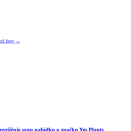
 než ženy →
 rozšiřuje svou nabídku o značku Yes Plants