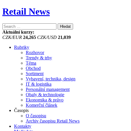
Retail News
Vyhledávání
Aktuální kurzy:
CZK/EUR
24,265
CZK/USD
21,039
Rubriky
Rozhovor
Trendy & trhy
Téma
Obchod
Sortiment
Vybavení, technika, design
IT & logistika
Personální management
Obaly & technologie
Ekonomika & právo
Komerční článek
Časopis
O časopisu
Archiv časopisu Retail News
Kontakty