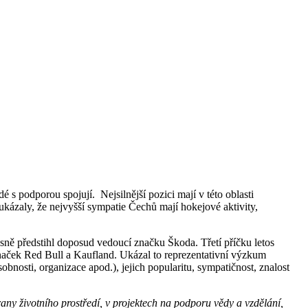
é s podporou spojují. Nejsilnější pozici mají v této oblasti
zaly, že nejvyšší sympatie Čechů mají hokejové aktivity,
ně předstihl doposud vedoucí značku Škoda. Třetí příčku letos
značek Red Bull a Kaufland. Ukázal to reprezentativní výzkum
nosti, organizace apod.), jejich popularitu, sympatičnost, znalost
ny životního prostředí, v projektech na podporu vědy a vzdělání,