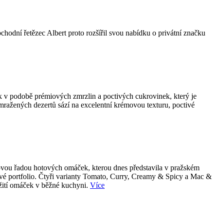
bchodní řetězec Albert proto rozšířil svou nabídku o privátní značku
k v podobě prémiových zmrzlin a poctivých cukrovinek, který je
 mražených dezertů sází na excelentní krémovou texturu, poctivé
 novou řadou hotových omáček, kterou dnes představila v pražském
tové portfolio. Čtyři varianty Tomato, Curry, Creamy & Spicy a Mac &
užití omáček v běžné kuchyni.
Více