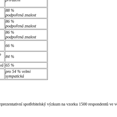
88 %
podpořená znalost
86 %
podpořená znalost
86 %
podpořená znalost
66 %
o
84 %
vá
65 %
pro 54 % velmi
sympatická
reprezentativní spotřebitelský výzkum na vzorku 1500 respondentů ve