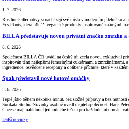
1. 7. 2026
Rostlinné alternativy si nacházejí své místo v moderním jídelníčku a n
Yes Plants, která přináší veganské produkty inspirované známými ma
BILLA představuje novou privátní značku zmrzlin a
8. 6. 2026
Společnost BILLA ČR uvádí na český trh zcela novou exkluzivní priv
inspirován těmi nejlepšími řemeslnými cukrárnami a zmrzlinárnami, a 
ingredience, osvědčené receptury a oblíbené příchutě, které v každém
Spak představil nové hotové omáčky
5. 6. 2026
Teplé jídlo během několika minut, bez složité přípravy a bez nutnos
Surikata Studiu. Novinky osobně uvedl majitel společnosti Hans Peter
Cheese mají nabídnout jednoduché řešení pro každodenní domácí vařen
Další novinky