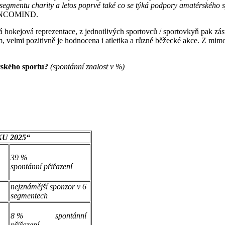
segmentu charity a letos poprvé také co se týká podpory amatérského s
ti INCOMIND.
á hokejová reprezentace, z jednotlivých sportovců / sportovkyň pak 
 velmi pozitivně je hodnocena i atletika a různé běžecké akce. Z mimo
érského sportu?
(
spontánní znalost
v %)
U 2025“
39 %
spontánní přiřazení
/
nejznámější sponzor v 6
segmentech
8 % spontánní
přiřazení