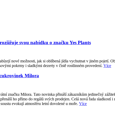
 rozšiřuje svou nabídku o značku Yes Plants
abízejí nové možnosti, jak si oblíbená jídla vychutnat v jiném pojetí. O
sovými pokrmy i sladkými dezerty v čistě rostlinném provedení.
Více
 cukrovinek Milora
átní značku Milora. Tato novinka přináší zákazníkům jedinečný zážite
přenáší ho přímo do regálů svých prodejen. Celá nová řada sladkostí i
 soustu evokují atmosféru letní dovolené u moře.
Více