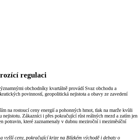
rozící regulaci
zi významnými obchodníky kvartálně provádí Svaz obchodu a
tických povinností, geopolitická nejistota a obavy ze zavedení
ím na rostoucí ceny energií a pohonných hmot, tlak na marže kvůli
 nejistotu. Zákazníci i přes pokračující růst reálných mezd a zatím jen
h cen potravin, které zaznamenaly v dubnu meziroční i meziměsíční
a vyšší ceny, pokračující krize na Blízkém východě i debaty o