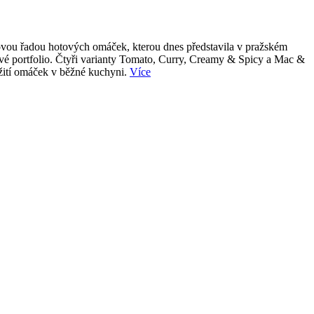
 novou řadou hotových omáček, kterou dnes představila v pražském
tové portfolio. Čtyři varianty Tomato, Curry, Creamy & Spicy a Mac &
užití omáček v běžné kuchyni.
Více