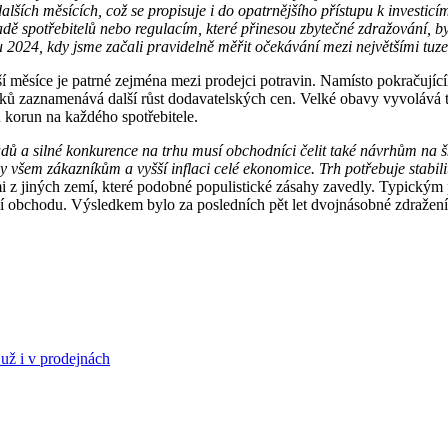
lších měsících, což se propisuje i do opatrnějšího přístupu k investi
ladě spotřebitelů nebo regulacím, které přinesou zbytečné zdražování,
u 2024, kdy jsme začali pravidelně měřit očekávání mezi největšími tu
ěsíce je patrné zejména mezi prodejci potravin. Namísto pokračujícího 
ků zaznamenává další růst dodavatelských cen. Velké obavy vyvolává také
 korun na každého spotřebitele.
ladů a silné konkurence na trhu musí obchodníci čelit také návrhům na
y všem zákazníkům a vyšší inflaci celé ekonomice. Trh potřebuje stabi
 jiných zemí, které podobné populistické zásahy zavedly. Typickým 
ní obchodu. Výsledkem bylo za posledních pět let dvojnásobné zdražení
už i v prodejnách