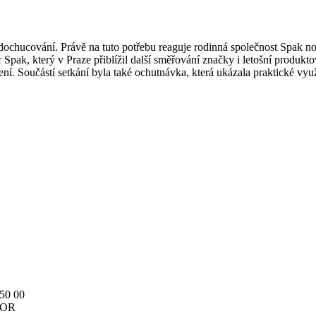
ti dochucování. Právě na tuto potřebu reaguje rodinná společnost Spak
 Spak, který v Praze přiblížil další směřování značky i letošní produk
í. Součástí setkání byla také ochutnávka, která ukázala praktické vy
150 00
v OR