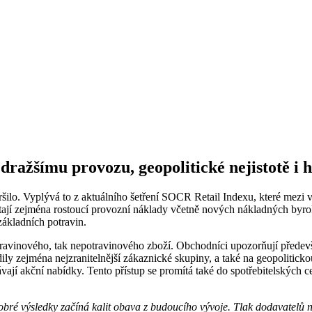
dražšímu provozu, geopolitické nejistotě i h
ršilo. Vyplývá to z aktuálního šetření SOCR Retail Indexu, které me
 zejména rostoucí provozní náklady včetně nových nákladných byrokra
základních potravin.
ravinového, tak nepotravinového zboží. Obchodníci upozorňují předevš
ily zejména nejzranitelnější zákaznické skupiny, a také na geopolitickou
edávají akční nabídky. Tento přístup se promítá také do spotřebitelskýc
obré výsledky začíná kalit obava z budoucího vývoje. Tlak dodavatelů n