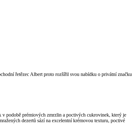
bchodní řetězec Albert proto rozšířil svou nabídku o privátní značku
k v podobě prémiových zmrzlin a poctivých cukrovinek, který je
 mražených dezertů sází na excelentní krémovou texturu, poctivé