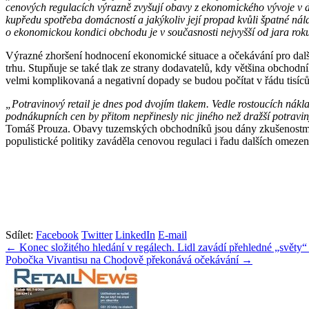
cenových regulacích výrazně zvyšují obavy z ekonomického vývoje v da
kupředu spotřeba domácností a jakýkoliv její propad kvůli špatné ná
o ekonomickou kondici obchodu je v současnosti nejvyšší od jara rok
Výrazné zhoršení hodnocení ekonomické situace a očekávání pro další m
trhu. Stupňuje se také tlak ze strany dodavatelů, kdy většina obchodní
velmi komplikovaná a negativní dopady se budou počítat v řádu tisíců
„Potravinový retail je dnes pod dvojím tlakem. Vedle rostoucích nák
podnákupních cen by přitom nepřinesly nic jiného než dražší potravin
Tomáš Prouza. Obavy tuzemských obchodníků jsou dány zkušenostmi z
populistické politiky zaváděla cenovou regulaci i řadu dalších omeze
Sdílet:
Facebook
Twitter
LinkedIn
E-mail
Navigace
← Konec složitého hledání v regálech. Lidl zavádí přehledné „světy“ 
Pobočka Vivantisu na Chodově překonává očekávání →
pro
příspěvek