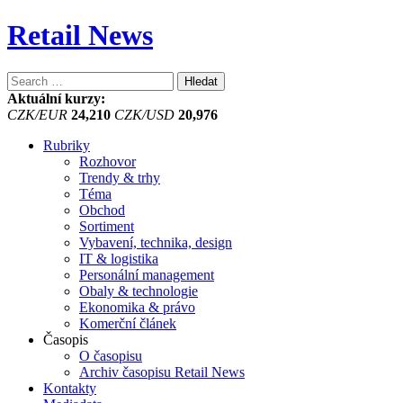
Retail News
Vyhledávání
Aktuální kurzy:
CZK/EUR
24,210
CZK/USD
20,976
Rubriky
Rozhovor
Trendy & trhy
Téma
Obchod
Sortiment
Vybavení, technika, design
IT & logistika
Personální management
Obaly & technologie
Ekonomika & právo
Komerční článek
Časopis
O časopisu
Archiv časopisu Retail News
Kontakty