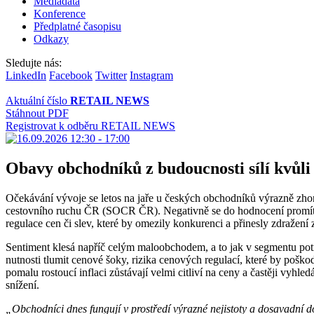
Mediadata
Konference
Předplatné časopisu
Odkazy
Sledujte nás:
LinkedIn
Facebook
Twitter
Instagram
Aktuální číslo
RETAIL NEWS
Stáhnout PDF
Registrovat k odběru RETAIL NEWS
Obavy obchodníků z budoucnosti sílí kvůli 
Očekávání vývoje se letos na jaře u českých obchodníků výrazně zho
cestovního ruchu ČR (SOCR ČR). Negativně se do hodnocení promítají
regulace cen či slev, které by omezily konkurenci a přinesly zdražení 
Sentiment klesá napříč celým maloobchodem, a to jak v segmentu pot
nutnosti tlumit cenové šoky, rizika cenových regulací, které by poškod
pomalu rostoucí inflaci zůstávají velmi citliví na ceny a častěji vyhl
snížení.
„Obchodníci dnes fungují v prostředí výrazné nejistoty a dosavadní d