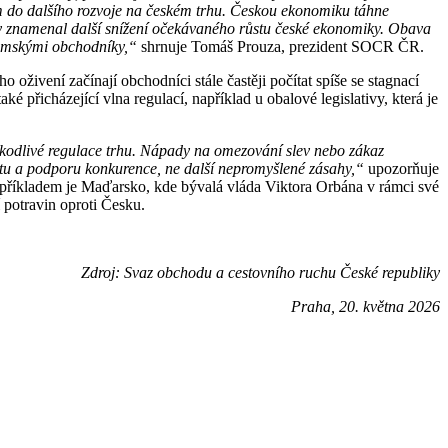
cím do dalšího rozvoje na českém trhu. Českou ekonomiku táhne
 by znamenal další snížení očekávaného růstu české ekonomiky. Obava
zemskými obchodníky,“
shrnuje Tomáš Prouza, prezident SOCR ČR.
oživení začínají obchodníci stále častěji počítat spíše se stagnací
 přicházející vlna regulací, například u obalové legislativy, která je
 škodlivé regulace trhu. Nápady na omezování slev nebo zákaz
litu a podporu konkurence, ne další nepromyšlené zásahy,“
upozorňuje
příkladem je Maďarsko, kde bývalá vláda Viktora Orbána v rámci své
 potravin oproti Česku.
Zdroj: Svaz obchodu a cestovního ruchu České republiky
Praha, 20. května 2026