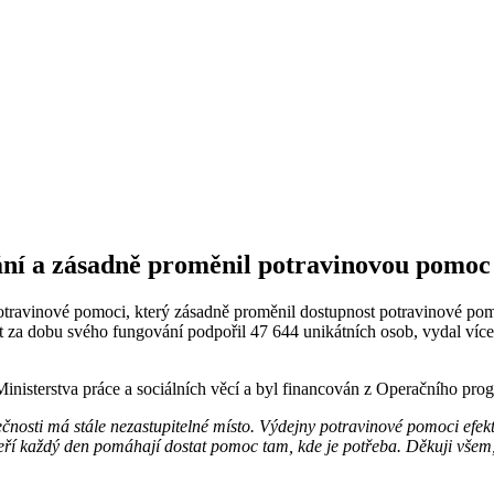
ání a zásadně proměnil potravinovou pomoc
potravinové pomoci, který zásadně proměnil dostupnost potravinové po
t za dobu svého fungování podpořil 47 644 unikátních osob, vydal více
Ministerstva práce a sociálních věcí a byl financován z Operačního pr
nosti má stále nezastupitelné místo. Výdejny potravinové pomoci efektivn
eří každý den pomáhají dostat pomoc tam, kde je potřeba. Děkuji všem, k