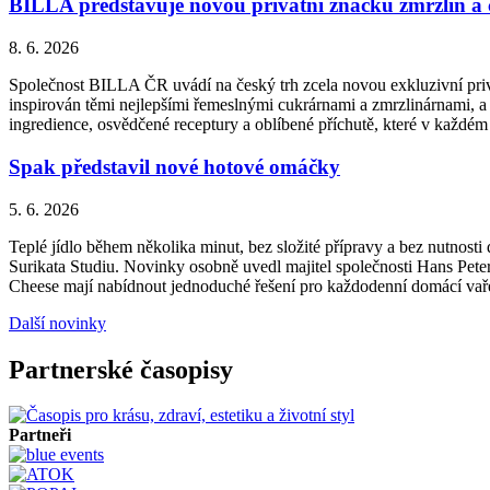
BILLA představuje novou privátní značku zmrzlin a
8. 6. 2026
Společnost BILLA ČR uvádí na český trh zcela novou exkluzivní priv
inspirován těmi nejlepšími řemeslnými cukrárnami a zmrzlinárnami, a 
ingredience, osvědčené receptury a oblíbené příchutě, které v každém
Spak představil nové hotové omáčky
5. 6. 2026
Teplé jídlo během několika minut, bez složité přípravy a bez nutnos
Surikata Studiu. Novinky osobně uvedl majitel společnosti Hans Peter
Cheese mají nabídnout jednoduché řešení pro každodenní domácí vařen
Další novinky
Partnerské časopisy
Partneři