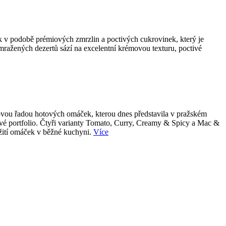
k v podobě prémiových zmrzlin a poctivých cukrovinek, který je
 mražených dezertů sází na excelentní krémovou texturu, poctivé
 novou řadou hotových omáček, kterou dnes představila v pražském
tové portfolio. Čtyři varianty Tomato, Curry, Creamy & Spicy a Mac &
užití omáček v běžné kuchyni.
Více