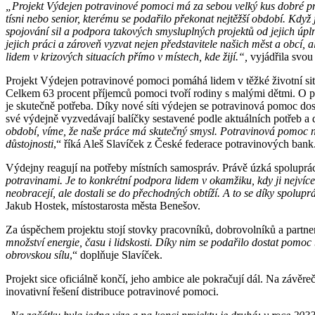
„Projekt Výdejen potravinové pomoci má za sebou velký kus dobré práce
tísni nebo senior, kterému se podařilo překonat nejtěžší období. Kd
spojování sil a podpora takových smysluplných projektů od jejich úp
jejich práci a zároveň vyzvat nejen představitele našich měst a obcí, 
lidem v krizových situacích přímo v místech, kde žijí.“,
vyjádřila svo
Projekt Výdejen potravinové pomoci pomáhá lidem v těžké životní si
Celkem 63 procent příjemců pomoci tvoří rodiny s malými dětmi. O přid
je skutečně potřeba. Díky nové síti výdejen se potravinová pomoc dost
své výdejně vyzvedávají balíčky sestavené podle aktuálních potřeb a
období, víme, že naše práce má skutečný smysl. Potravinová pomoc není 
důstojnosti
,“ říká Aleš Slavíček z České federace potravinových bank
Výdejny reagují na potřeby místních samospráv. Právě úzká spoluprác
potravinami. Je to konkrétní podpora lidem v okamžiku, kdy ji nejvíce
neobracejí, ale dostali se do přechodných obtíží. A to se díky spolup
Jakub Hostek, místostarosta města Benešov.
Za úspěchem projektu stojí stovky pracovníků, dobrovolníků a partner
množství energie, času i lidskosti. Díky nim se podařilo dostat pomoc b
obrovskou sílu
,“ doplňuje Slavíček.
Projekt sice oficiálně končí, jeho ambice ale pokračují dál. Na závě
inovativní řešení distribuce potravinové pomoci.