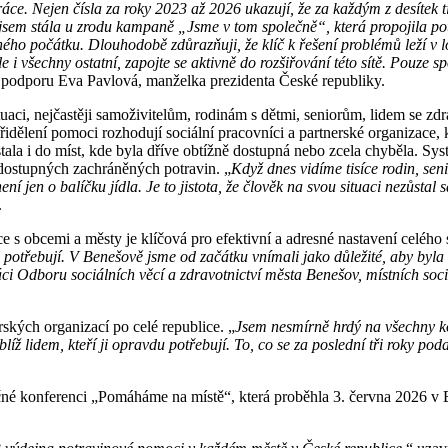
. Nejen čísla za roky 2023 až 2026 ukazují, že za každým z desítek tisí
yž jsem stála u zrodu kampaně „Jsme v tom společně“, která propojila 
lného počátku. Dlouhodobě zdůrazňuji, že klíč k řešení problémů leží 
ale i všechny ostatní, zapojte se aktivně do rozšiřování této sítě. Pou
u podporu Eva Pavlová, manželka prezidenta České republiky.
tuaci, nejčastěji samoživitelům, rodinám s dětmi, seniorům, lidem s
ělení pomoci rozhodují sociální pracovníci a partnerské organizace, kt
ala i do míst, kde byla dříve obtížně dostupná nebo zcela chyběla. Sys
 dostupných zachráněných potravin. „
Když dnes vidíme tisíce rodin, se
jen o balíčku jídla. Je to jistota, že člověk na svou situaci nezůstal 
.
e s obcemi a městy je klíčová pro efektivní a adresné nastavení celého
 potřebují. V Benešově jsme od začátku vnímali jako důležité, aby byla 
ráci Odboru sociálních věcí a zdravotnictví města Benešov, místních soc
ských organizací po celé republice. „
Jsem nesmírně hrdý na všechny kol
líž lidem, kteří ji opravdu potřebují. To, co se za poslední tři roky po
rečné konferenci „Pomáháme na místě“, která proběhla 3. června 2026 v B