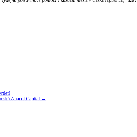
33 výdejna potravinové pomoci v každém městě v České republice,
“ uzav
tletí
emská Anacot Capital →