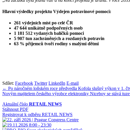
„
Na začátku byla jedna vize a na konci projektu je druhá: v roce 20
Hlavní výsledky projektu Výdejen potravinové pomoci:
261 výdejních míst po celé ČR
47 644 unikátně podpořených osob
1 181 512 vydaných balíčků pomoci
5 907 tun zachráněných a rozdaných potravin
63 % příjemců tvoří rodiny s malými dětmi
Sdílet:
Facebook
Twitter
LinkedIn
E-mail
Navigace
← Po náročném loňském roce předvedla Kofola slušný výkon v 1. čtvr
Novým majitelem českého výrobce elektroniky Niceboy se stává tuz
pro
příspěvek
Aktuální číslo
RETAIL NEWS
Stáhnout PDF
Registrovat k odběru RETAIL NEWS