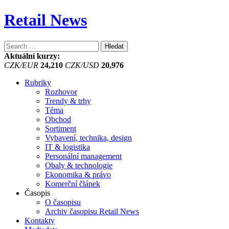
Retail News
Vyhledávání
Aktuální kurzy:
CZK/EUR
24,210
CZK/USD
20,976
Rubriky
Rozhovor
Trendy & trhy
Téma
Obchod
Sortiment
Vybavení, technika, design
IT & logistika
Personální management
Obaly & technologie
Ekonomika & právo
Komerční článek
Časopis
O časopisu
Archiv časopisu Retail News
Kontakty