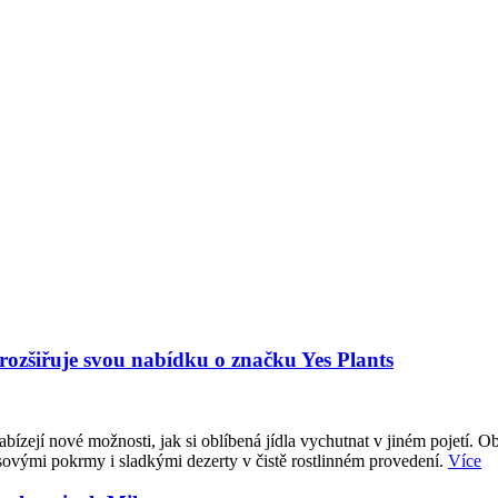
 rozšiřuje svou nabídku o značku Yes Plants
abízejí nové možnosti, jak si oblíbená jídla vychutnat v jiném pojetí. O
sovými pokrmy i sladkými dezerty v čistě rostlinném provedení.
Více