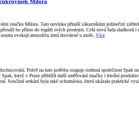
 cukrovinek Milora
átní značku Milora. Tato novinka přináší zákazníkům jedinečný zážite
přenáší ho přímo do regálů svých prodejen. Celá nová řada sladkostí i
 soustu evokují atmosféru letní dovolené u moře.
Více
ti dochucování. Právě na tuto potřebu reaguje rodinná společnost Spak
 Spak, který v Praze přiblížil další směřování značky i letošní produk
í. Součástí setkání byla také ochutnávka, která ukázala praktické vy