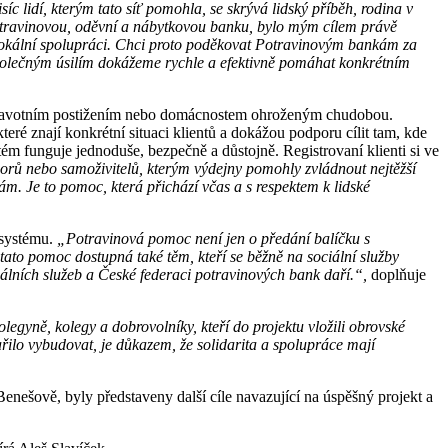
c lidí, kterým tato síť pomohla, se skrývá lidský příběh, rodina v
potravinovou, oděvní a nábytkovou banku, bylo mým cílem právě
v lokální spolupráci. Chci proto poděkovat Potravinovým bankám za
ze společným úsilím dokážeme rychle a efektivně pomáhat konkrétním
e zdravotním postižením nebo domácnostem ohroženým chudobou.
eré znají konkrétní situaci klientů a dokážou podporu cílit tam, kde
tém funguje jednoduše, bezpečně a důstojně. Registrovaní klienti si ve
niorů nebo samoživitelů, kterým výdejny pomohly zvládnout nejtěžší
sám. Je to pomoc, která přichází včas a s respektem k lidské
 systému.
„
Potravinová pomoc není jen o předání balíčku s
tato pomoc dostupná také těm, kteří se běžně na sociální služby
iálních služeb a České federaci potravinových bank daří.
“,
doplňuje
egyně, kolegy a dobrovolníky, kteří do projektu vložili obrovské
dařilo vybudovat, je důkazem, že solidarita a spolupráce mají
enešově, byly představeny další cíle navazující na úspěšný projekt a