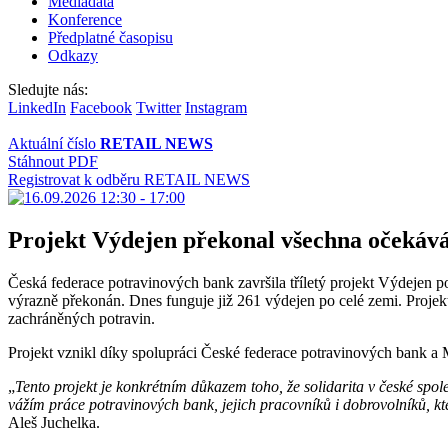
Mediadata
Konference
Předplatné časopisu
Odkazy
Sledujte nás:
LinkedIn
Facebook
Twitter
Instagram
Aktuální číslo
RETAIL NEWS
Stáhnout PDF
Registrovat k odběru RETAIL NEWS
Projekt Výdejen překonal všechna očekáv
Česká federace potravinových bank završila tříletý projekt Výdejen 
výrazně překonán. Dnes funguje již 261 výdejen po celé zemi. Projek
zachráněných potravin.
Projekt vznikl díky spolupráci České federace potravinových bank a 
„
Tento projekt je konkrétním důkazem toho, že solidarita v české společ
vážím práce potravinových bank, jejich pracovníků i dobrovolníků, kt
Aleš Juchelka.