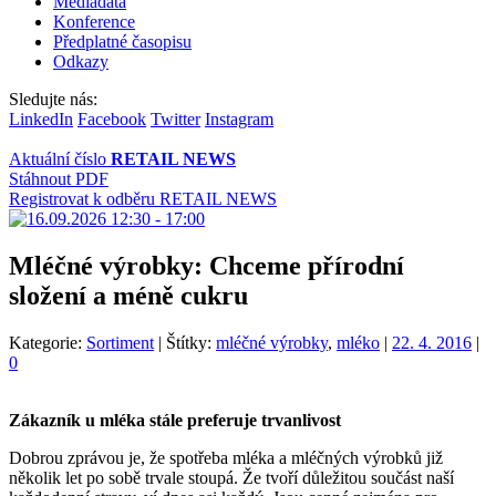
Mediadata
Konference
Předplatné časopisu
Odkazy
Sledujte nás:
LinkedIn
Facebook
Twitter
Instagram
Aktuální číslo
RETAIL NEWS
Stáhnout PDF
Registrovat k odběru RETAIL NEWS
Mléčné výrobky: Chceme přírodní
složení a méně cukru
Kategorie:
Sortiment
|
Štítky:
mléčné výrobky
,
mléko
|
22. 4. 2016
|
0
Zákazník u mléka stále preferuje trvanlivost
Dobrou zprávou je, že spotřeba mléka a mléčných výrobků již
několik let po sobě trvale stoupá. Že tvoří důležitou součást naší