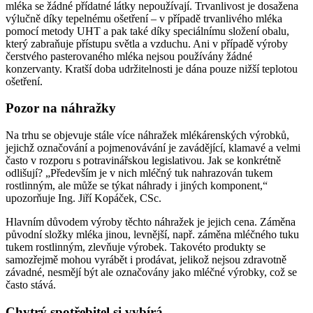
mléka se žádné přídatné látky nepoužívají. Trvanlivost je dosažena
výlučně díky tepelnému ošetření – v případě trvanlivého mléka
pomocí metody UHT a pak také díky speciálnímu složení obalu,
který zabraňuje přístupu světla a vzduchu. Ani v případě výroby
čerstvého pasterovaného mléka nejsou používány žádné
konzervanty. Kratší doba udržitelnosti je dána pouze nižší teplotou
ošetření.
Pozor na náhražky
Na trhu se objevuje stále více náhražek mlékárenských výrobků,
jejichž označování a pojmenovávání je zavádějící, klamavé a velmi
často v rozporu s potravinářskou legislativou. Jak se konkrétně
odlišují? „Především je v nich mléčný tuk nahrazován tukem
rostlinným, ale může se týkat náhrady i jiných komponent,“
upozorňuje Ing. Jiří Kopáček, CSc.
Hlavním důvodem výroby těchto náhražek je jejich cena. Záměna
původní složky mléka jinou, levnější, např. záměna mléčného tuku
tukem rostlinným, zlevňuje výrobek. Takovéto produkty se
samozřejmě mohou vyrábět i prodávat, jelikož nejsou zdravotně
závadné, nesmějí být ale označovány jako mléčné výrobky, což se
často stává.
Chytrý spotřebitel si vybírá