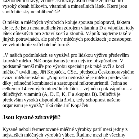
každodenní stravy, ví dnes asi každý. Jsou cenné zejména pro
vysoký obsah bílkovin, vitaminů a minerálních látek. Které jsou
spotřebitelsky nejoblíbenější?
O mléku a mléčných výrobcích koluje spousta polopravd, faktem
ale je, že jsou nenahraditelným zdrojem vitaminu D a vápníku, tedy
látek důležitých pro zdraví kostí a kloubů. Vápník najdeme také v
jiných potravinách, ale právě v mléčných produktech je zastoupen
ve velmi dobře vstřebatelné formě.
„V našich podmínkách se využívá pro lidskou výživu především
kravské mléko. Náš organismus je mu nejvíce přizpůsoben. V
podstatně menší míře pro výrobu specialit pak také ovčí a kozí
mléko,“ uvádí ing. Jiří Kopáček, CSc., předseda Českomoravského
svazu mlékárenského. „Naprosto nedostižné je mléko především
díky jedinečné kombinaci a zastoupení mikronutrientů. Jedná se
celkem o 14 cenných minerálních látek – zejména pak vápníku – a
důležitých vitaminů (A, D, E, K, F a skupina B). Důležitá je
především vysoká disponibilita živin, tedy schopnost našeho
organismu je využít,“ říká dále Jiří Kopáček.
Jsou kysané zdravější?
Kysané neboli fermentované mléčné výrobky patří mezi jedny z
nejstarších mléčných výrobků vůbec. Řadíme mezi ně všechny