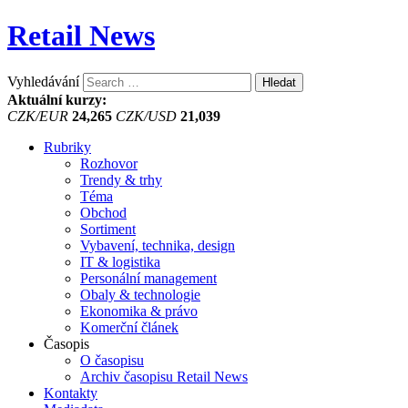
Retail News
Vyhledávání
Aktuální kurzy:
CZK/EUR
24,265
CZK/USD
21,039
Rubriky
Rozhovor
Trendy & trhy
Téma
Obchod
Sortiment
Vybavení, technika, design
IT & logistika
Personální management
Obaly & technologie
Ekonomika & právo
Komerční článek
Časopis
O časopisu
Archiv časopisu Retail News
Kontakty