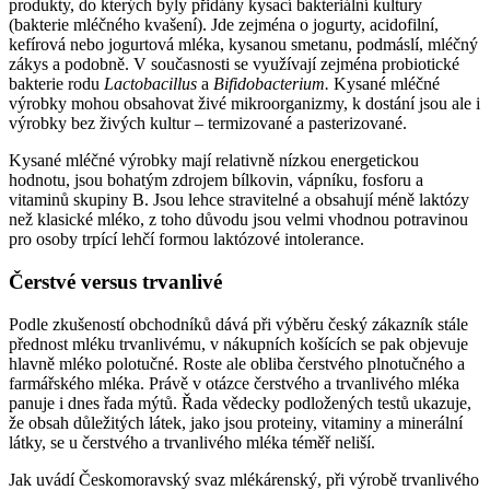
produkty, do kterých byly přidány kysací bakteriální kultury
(bakterie mléčného kvašení). Jde zejména o jogurty, acidofilní,
kefírová nebo jogurtová mléka, kysanou smetanu, podmáslí, mléčný
zákys a podobně. V současnosti se využívají zejména probiotické
bakterie rodu
Lactobacillus
a
Bifidobacterium
.
Kysané mléčné
výrobky mohou obsahovat živé mikroorganizmy, k dostání jsou ale i
výrobky bez živých kultur – termizované a pasterizované.
Kysané mléčné výrobky mají relativně nízkou energetickou
hodnotu, jsou bohatým zdrojem bílkovin, vápníku, fosforu a
vitaminů skupiny B. Jsou lehce stravitelné a obsahují méně laktózy
než klasické mléko, z toho důvodu jsou velmi vhodnou potravinou
pro osoby trpící lehčí formou laktózové intolerance.
Čerstvé versus trvanlivé
Podle zkušeností obchodníků dává při výběru český zákazník stále
přednost mléku trvanlivému, v nákupních košících se pak objevuje
hlavně mléko polotučné. Roste ale obliba čerstvého plnotučného a
farmářského mléka. Právě v otázce čerstvého a trvanlivého mléka
panuje i dnes řada mýtů. Řada vědecky podložených testů ukazuje,
že obsah důležitých látek, jako jsou proteiny, vitaminy a minerální
látky, se u čerstvého a trvanlivého mléka téměř neliší.
Jak uvádí Českomoravský svaz mlékárenský, při výrobě trvanlivého