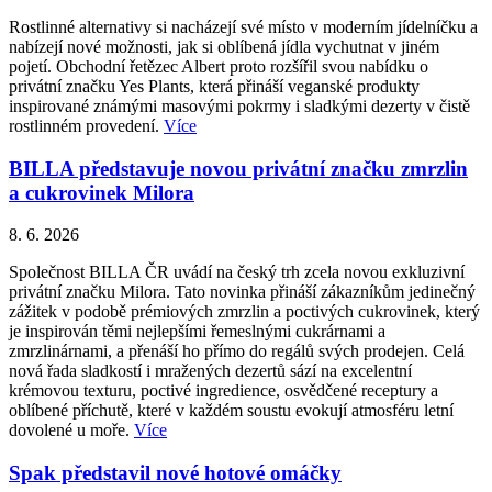
Rostlinné alternativy si nacházejí své místo v moderním jídelníčku a
nabízejí nové možnosti, jak si oblíbená jídla vychutnat v jiném
pojetí. Obchodní řetězec Albert proto rozšířil svou nabídku o
privátní značku Yes Plants, která přináší veganské produkty
inspirované známými masovými pokrmy i sladkými dezerty v čistě
rostlinném provedení.
Více
BILLA představuje novou privátní značku zmrzlin
a cukrovinek Milora
8. 6. 2026
Společnost BILLA ČR uvádí na český trh zcela novou exkluzivní
privátní značku Milora. Tato novinka přináší zákazníkům jedinečný
zážitek v podobě prémiových zmrzlin a poctivých cukrovinek, který
je inspirován těmi nejlepšími řemeslnými cukrárnami a
zmrzlinárnami, a přenáší ho přímo do regálů svých prodejen. Celá
nová řada sladkostí i mražených dezertů sází na excelentní
krémovou texturu, poctivé ingredience, osvědčené receptury a
oblíbené příchutě, které v každém soustu evokují atmosféru letní
dovolené u moře.
Více
Spak představil nové hotové omáčky