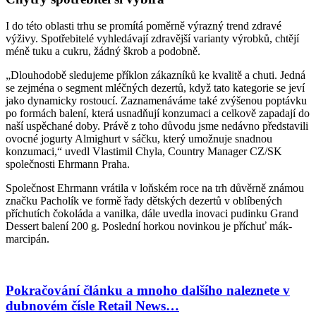
I do této oblasti trhu se promítá poměrně výrazný trend zdravé
výživy. Spotřebitelé vyhledávají zdravější varianty výrobků, chtějí
méně tuku a cukru, žádný škrob a podobně.
„Dlouhodobě sledujeme příklon zákazníků ke kvalitě a chuti. Jedná
se zejména o segment mléčných dezertů, když tato kategorie se jeví
jako dynamicky rostoucí. Zaznamenáváme také zvýšenou poptávku
po formách balení, která usnadňují konzumaci a celkově zapadají do
naší uspěchané doby. Právě z toho důvodu jsme nedávno představili
ovocné jogurty Almighurt v sáčku, který umožnuje snadnou
konzumaci,“ uvedl Vlastimil Chyla, Country Manager CZ/SK
společnosti Ehrmann Praha.
Společnost Ehrmann vrátila v loňském roce na trh důvěrně známou
značku Pacholík ve formě řady dětských dezertů v oblíbených
příchutích čokoláda a vanilka, dále uvedla inovaci pudinku Grand
Dessert balení 200 g. Poslední horkou novinkou je příchuť mák-
marcipán.
Pokračování článku a mnoho dalšího naleznete v
dubnovém čísle Retail News…