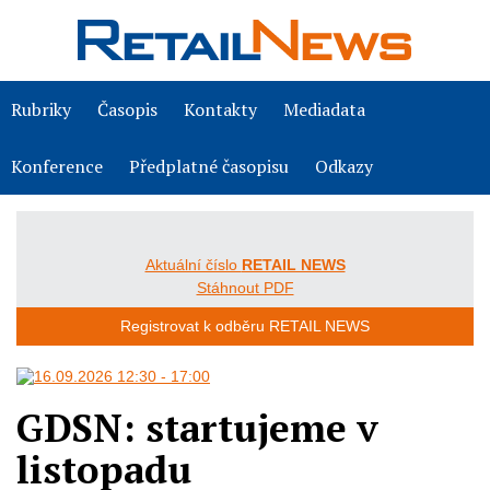
Rubriky
Časopis
Kontakty
Mediadata
Konference
Předplatné časopisu
Odkazy
Aktuální číslo
RETAIL NEWS
Stáhnout PDF
Registrovat k odběru RETAIL NEWS
GDSN: startujeme v
listopadu