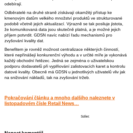
odebírají.
Odběratelé na druhé straně získávají okamžitý přístup ke
kmenovým datům velkého množství produktů ve strukturované
podobě včetně jejich aktualizací. Výrazně se tak posiluje jistota,
že komunikovaná data jsou skutečně platná, a je možné jejich
příjem potvrdit. GDSN navíc nabízí řadu mechanismů pro
zvyšování kvality dat.
Benefitem je rovněž možnost centralizace některých činností,
které nepřinášejí konkurenční výhodu a v určité míře je vykonává
každý obchodní řetězec. Jedná se zejména o uživatelskou
podporu dodavatelů při vyplňování zalistovacích karet a kontrolu
datové kvality. Obecně má GDSN u jednotlivých uživatelů vliv jak
na snižování nákladů, tak na zvyšování tržeb.
Pokračování článku a mnoho dalšího naleznete v
listopadovém čísle Retail News…
Sdílet: