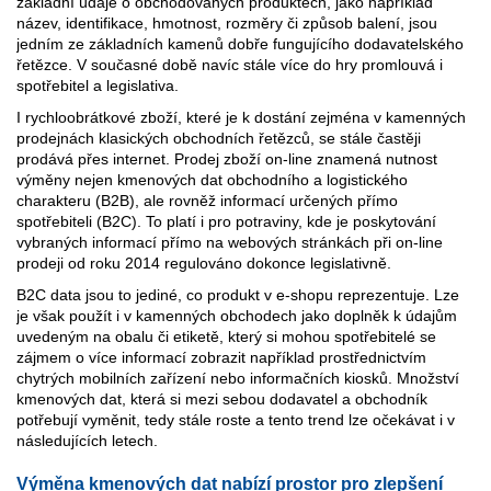
základní údaje o obchodovaných produktech, jako například
název, identifikace, hmotnost, rozměry či způsob balení, jsou
jedním ze základních kamenů dobře fungujícího dodavatelského
řetězce. V současné době navíc stále více do hry promlouvá i
spotřebitel a legislativa.
I rychloobrátkové zboží, které je k dostání zejména v kamenných
prodejnách klasických obchodních řetězců, se stále častěji
prodává přes internet. Prodej zboží on-line znamená nutnost
výměny nejen kmenových dat obchodního a logistického
charakteru (B2B), ale rovněž informací určených přímo
spotřebiteli (B2C). To platí i pro potraviny, kde je poskytování
vybraných informací přímo na webových stránkách při on-line
prodeji od roku 2014 regulováno dokonce legislativně.
B2C data jsou to jediné, co produkt v e-shopu reprezentuje. Lze
je však použít i v kamenných obchodech jako doplněk k údajům
uvedeným na obalu či etiketě, který si mohou spotřebitelé se
zájmem o více informací zobrazit například prostřednictvím
chytrých mobilních zařízení nebo informačních kiosků. Množství
kmenových dat, která si mezi sebou dodavatel a obchodník
potřebují vyměnit, tedy stále roste a tento trend lze očekávat i v
následujících letech.
Výměna kmenových dat nabízí prostor pro zlepšení