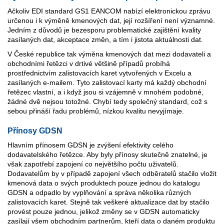
Ačkoliv EDI standard GS1 EANCOM nabízí elektronickou zprávu
určenou i k výměně kmenových dat, její rozšíření není významné.
Jedním z důvodů je bezesporu problematické zajištění kvality
zasílaných dat, akceptace změn, a tím i jistota aktuálnosti dat.
V České republice tak výměna kmenových dat mezi dodavateli a
obchodními řetězci v drtivé většině případů probíhá
prostřednictvím zalistovacích karet vytvořených v Excelu a
zasílaných e-mailem. Tyto zalistovací karty má každý obchodní
řetězec vlastní, a i když jsou si vzájemně v mnohém podobné,
žádné dvě nejsou totožné. Chybí tedy společný standard, což s
sebou přináší řadu problémů, nízkou kvalitu nevyjímaje.
Přínosy GDSN
Hlavním přínosem GDSN je zvýšení efektivity celého
dodavatelského řetězce. Aby byly přínosy skutečně znatelné, je
však zapotřebí zapojení co největšího počtu uživatelů.
Dodavatelům by v případě zapojení všech odběratelů stačilo vložit
kmenová data o svých produktech pouze jednou do katalogu
GDSN a odpadlo by vyplňování a správa několika různých
zalistovacích karet. Stejně tak veškeré aktualizace dat by stačilo
provést pouze jednou, jelikož změny se v GDSN automaticky
zasílají všem obchodním partnerům, kteří data o daném produktu