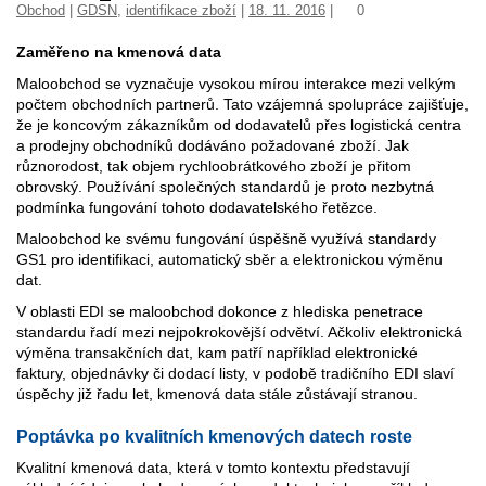
Obchod
|
GDSN
,
identifikace zboží
|
18. 11. 2016
|
0
Zaměřeno na kmenová data
Maloobchod se vyznačuje vysokou mírou interakce mezi velkým
počtem obchodních partnerů. Tato vzájemná spolupráce zajišťuje,
že je koncovým zákazníkům od dodavatelů přes logistická centra
a prodejny obchodníků dodáváno požadované zboží. Jak
různorodost, tak objem rychloobrátkového zboží je přitom
obrovský. Používání společných standardů je proto nezbytná
podmínka fungování tohoto dodavatelského řetězce.
Maloobchod ke svému fungování úspěšně využívá standardy
GS1 pro identifikaci, automatický sběr a elektronickou výměnu
dat.
V oblasti EDI se maloobchod dokonce z hlediska penetrace
standardu řadí mezi nejpokrokovější odvětví. Ačkoliv elektronická
výměna transakčních dat, kam patří například elektronické
faktury, objednávky či dodací listy, v podobě tradičního EDI slaví
úspěchy již řadu let, kmenová data stále zůstávají stranou.
Poptávka po kvalitních kmenových datech roste
Kvalitní kmenová data, která v tomto kontextu představují