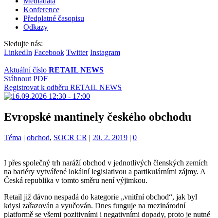
Mediadata
Konference
Předplatné časopisu
Odkazy
Sledujte nás:
LinkedIn
Facebook
Twitter
Instagram
Aktuální číslo
RETAIL NEWS
Stáhnout PDF
Registrovat k odběru RETAIL NEWS
Evropské mantinely českého obchodu
Kategorie:
Štítky:
Téma
|
obchod
,
SOCR CR
|
20. 2. 2019
|
0
I přes společný trh naráží obchod v jednotlivých členských zemích
na bariéry vytvářené lokální legislativou a partikulárními zájmy. A
Česká republika v tomto směru není výjimkou.
Retail již dávno nespadá do kategorie „vnitřní obchod“, jak byl
kdysi zařazován a vyučován. Dnes funguje na mezinárodní
platformě se všemi pozitivními i negativními dopady, proto je nutné