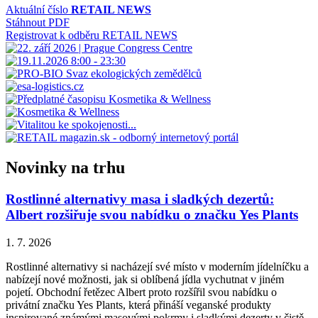
Aktuální číslo
RETAIL NEWS
Stáhnout PDF
Registrovat k odběru RETAIL NEWS
Novinky na trhu
Rostlinné alternativy masa i sladkých dezertů:
Albert rozšiřuje svou nabídku o značku Yes Plants
1. 7. 2026
Rostlinné alternativy si nacházejí své místo v moderním jídelníčku a
nabízejí nové možnosti, jak si oblíbená jídla vychutnat v jiném
pojetí. Obchodní řetězec Albert proto rozšířil svou nabídku o
privátní značku Yes Plants, která přináší veganské produkty
inspirované známými masovými pokrmy i sladkými dezerty v čistě