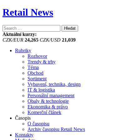
Retail News
Vyhledávání
Aktuální kurzy:
CZK/EUR
24,265
CZK/USD
21,039
Rubriky
Rozhovor
Trendy & trhy
Téma
Obchod
Sortiment
Vybavení, technika, design
IT & logistika
Personální management
Obaly & technologie
Ekonomika & právo
Komerční článek
Časopis
O časopisu
Archiv časopisu Retail News
Kontakty