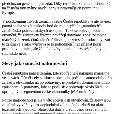
předchozím generacím jen zdát. Díky tvrdé konkurenci obchodníků
na českém trhu máme navíc jedny z nejlevnějších potravin v
Evropě.
V postkomunistických zemích včetně České republiky je ale rovněž
patrná snaha stavět maloobchod do role nepřítele „národních“
zemědělsko-potravinářských uskupení. Také se objevují bizarní
obvinění, že zahraniční řetězce dovážejí dotované zboží ze svých
mateřských zemí, čímž záměrně likvidují tuzemské producenty. Zní
to zajímavě a jako výmluva je to pohodlnější než přiznat horší
produktivitu práce, ale žádné důvěryhodné důkazy ještě nikdy na
stůl nikdo nedal.
Slevy jako součást nakupování
Česká republika patří k zemím, kde spotřebitelé nakupují majoritně
ve slevách. Téměř celý sortiment obchodu, počínaje automobily přes
zájezdy, elektroniku až po potraviny, je prodáván dominantně tímto
způsobem. A potraviny, kde se podíl slev pohybuje okolo 50 %, je
oproti jiným segmentům české ekonomiky ještě umírněný.
Pouze maloobchod je ale v této souvislosti obviňován, že slevy jsou
záměrně vytvářeny pro zvýhodnění zahraničního zboží na úkor
tuzemských výrobků. Statistická data a úřední cenová šetření tyto
spekulace jednoznačně vyvracejí, přesto se tento konstrukt