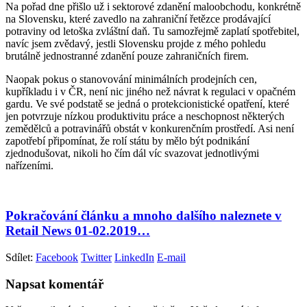
Na pořad dne přišlo už i sektorové zdanění maloobchodu, konkrétně
na Slovensku, které zavedlo na zahraniční řetězce prodávající
potraviny od letoška zvláštní daň. Tu samozřejmě zaplatí spotřebitel,
navíc jsem zvědavý, jestli Slovensku projde z mého pohledu
brutálně jednostranné zdanění pouze zahraničních firem.
Naopak pokus o stanovování minimálních prodejních cen,
kupříkladu i v ČR, není nic jiného než návrat k regulaci v opačném
gardu. Ve své podstatě se jedná o protekcionistické opatření, které
jen potvrzuje nízkou produktivitu práce a neschopnost některých
zemědělců a potravinářů obstát v konkurenčním prostředí. Asi není
zapotřebí připomínat, že rolí státu by mělo být podnikání
zjednodušovat, nikoli ho čím dál víc svazovat jednotlivými
nařízeními.
Pokračování článku a mnoho dalšího naleznete v
Retail News 01-02.2019…
Sdílet:
Facebook
Twitter
LinkedIn
E-mail
Napsat komentář