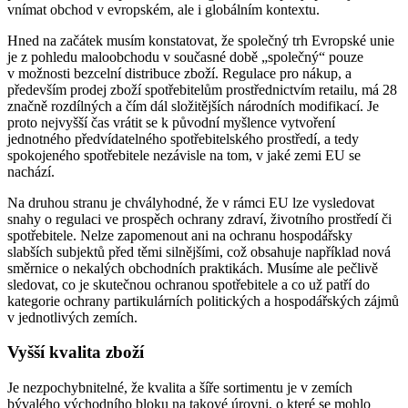
vnímat obchod v evropském, ale i globálním kontextu.
Hned na začátek musím konstatovat, že společný trh Evropské unie
je z pohledu maloobchodu v současné době „společný“ pouze
v možnosti bezcelní distribuce zboží. Regulace pro nákup, a
především prodej zboží spotřebitelům prostřednictvím retailu, má 28
značně rozdílných a čím dál složitějších národních modifikací. Je
proto nejvyšší čas vrátit se k původní myšlence vytvoření
jednotného předvídatelného spotřebitelského prostředí, a tedy
spokojeného spotřebitele nezávisle na tom, v jaké zemi EU se
nachází.
Na druhou stranu je chvályhodné, že v rámci EU lze vysledovat
snahy o regulaci ve prospěch ochrany zdraví, životního prostředí či
spotřebitele. Nelze zapomenout ani na ochranu hospodářsky
slabších subjektů před těmi silnějšími, což obsahuje například nová
směrnice o nekalých obchodních praktikách. Musíme ale pečlivě
sledovat, co je skutečnou ochranou spotřebitele a co už patří do
kategorie ochrany partikulárních politických a hospodářských zájmů
v jednotlivých zemích.
Vyšší kvalita zboží
Je nezpochybnitelné, že kvalita a šíře sortimentu je v zemích
bývalého východního bloku na takové úrovni, o které se mohlo