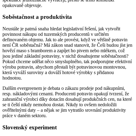
opakovaně objevuje.
Soběstačnost a produktivita
Neustále je patrná snaha hledat legislativní řešení, jak vytvořit
povinnost nákupu od tuzemských producentů v určitém
definovaném objemu. Jak to ale provést, když ve většině potravin
není ČR soběstačná? Má zákon snad stanovit, že Češi budou jíst jen
hovězí maso s bramborem a zapíjet ho pivem nebo mlékem, což
jsou jediné základní potraviny, v nichž dosahujeme soběstačnosti?
Pokud chceme udělat něco smysluplného, tak podporujme efektivní
výrobu potravin, abychom přestali být potravinovou montovnou,
která vyváží suroviny a dováží hotové výrobky s přidanou
hodnotou.
Dalším evergreenem je debata o zákazu prodeje pod nákupními,
resp. nákladovými cenami. Producenti potravin opakují tvrzení, že
zahraniční výrobci díky dotacím dosahují produkčních cen, na které
se ti čeští nikdy nemohou dostat. Nikdy to ovšem nedoložili
ověřitelnými daty – a nějak se jim vytratilo srovnání produktivity
práce v daném sektoru.
Slovenský experiment