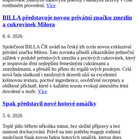
rostlinném provedení.
Více
BILLA představuje novou privátní značku zmrzlin
a cukrovinek Milora
8. 6. 2026
Společnost BILLA ČR uvádí na český trh zcela novou exkluzivní
privátní značku Milora. Tato novinka přináší zákazníkům jedinečný
zážitek v podobě prémiových zmrzlin a poctivých cukrovinek, který
je inspirován těmi nejlepšími řemeslnými cukrárnami a
zmrzlinárnami, a přenáší ho přímo do regálů svých prodejen. Celá
nová řada sladkostí i mražených dezertů sází na excelentní
krémovou texturu, poctivé ingredience, osvědčené receptury a
oblíbené příchutě, které v každém soustu evokují atmosféru letní
dovolené u moře.
Více
Spak představil nové hotové omáčky
5. 6. 2026
Teplé jídlo během několika minut, bez složité přípravy a bez
nutnosti dochucování. Právě na tuto potřebu reaguje rodinná
společnost Spak novou řadou hotových omáček, kterou dnes