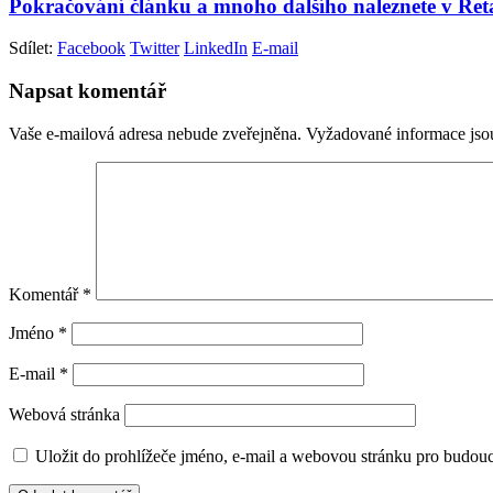
Pokračování článku a mnoho dalšího naleznete v Re
Sdílet:
Facebook
Twitter
LinkedIn
E-mail
Napsat komentář
Vaše e-mailová adresa nebude zveřejněna.
Vyžadované informace js
Komentář
*
Jméno
*
E-mail
*
Webová stránka
Uložit do prohlížeče jméno, e-mail a webovou stránku pro budou