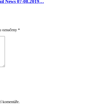
tail News 07-08.2019…
ou označeny
*
cí komentáře.