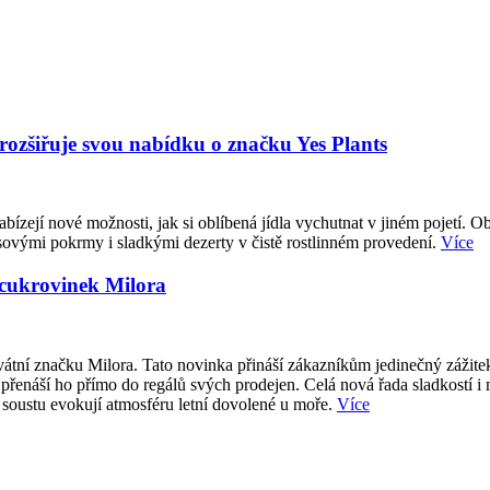
 rozšiřuje svou nabídku o značku Yes Plants
abízejí nové možnosti, jak si oblíbená jídla vychutnat v jiném pojetí. O
sovými pokrmy i sladkými dezerty v čistě rostlinném provedení.
Více
 cukrovinek Milora
átní značku Milora. Tato novinka přináší zákazníkům jedinečný zážite
přenáší ho přímo do regálů svých prodejen. Celá nová řada sladkostí i
 soustu evokují atmosféru letní dovolené u moře.
Více