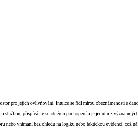
stor pro jejich ovlivňování. Intuice se řídí mírou obeznámenosti s dano
bo službou, přispívá ke snadnému pochopení a je jedním z významných
ázoru nebo vnímání bez ohledu na logiku nebo faktickou evidenci, což n