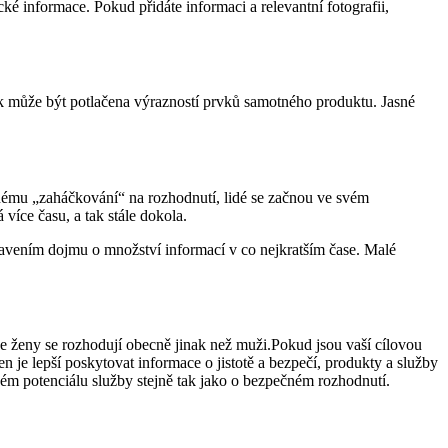
ké informace. Pokud přidáte informaci a relevantní fotografii,
bek může být potlačena výrazností prvků samotného produktu. Jasné
rnému „zaháčkování“ na rozhodnutí, lidé se začnou ve svém
více času, a tak stále dokola.
avením dojmu o množství informací v co nejkratším čase. Malé
že ženy se rozhodují obecně jinak než muži.Pokud jsou vaší cílovou
 je lepší poskytovat informace o jistotě a bezpečí, produkty a služby
okém potenciálu služby stejně tak jako o bezpečném rozhodnutí.