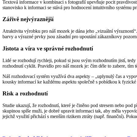
Textová informace v kombinaci s fotografií upevňuje pocit pravdivosti
stanovisko k informaci se stává pro hodnocení intuitivního systému p
Zářivě nejvýraznější
Atraktivita výrobku pro náš mozek je dána jeho „vizuální výrazností
barvy a výrazné prvky jsou zásadní pro upoutání zákazníkovy pozorno
Jistota a víra ve správné rozhodnutí
Lidé se rozhodují rychleji, pokud si jsou svým rozhodnutím jistí, t
rozhodnutí cyklit. Pravidlo pro náš mozek je: čím déle to zabere, tím 
Náš rozhodovací systém využívá dva aspekty – „uplynulý čas a vypov
kousky informací ke každému aspektu společně s pobídkou k fyzické a
Risk a rozhodnutí
Studie ukazují, že rozhodnutí, které je činěno pod stresem nebo pod 
skupinou spíše muži, je dobré upravit informaci tak, aby měla vypoví
jejichž využití přichází s menším rizikem ztráty (např. finanční). Po