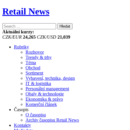
Retail News
Vyhledávání
Aktuální kurzy:
CZK/EUR
24,265
CZK/USD
21,039
Rubriky
Rozhovor
Trendy & trhy
Téma
Obchod
Sortiment
Vybavení, technika, design
IT & logistika
Personální management
Obaly & technologie
Ekonomika & právo
Komerční článek
Časopis
O časopisu
Archiv časopisu Retail News
Kontakty