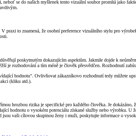
, neboť se do našich myšlenek tento vizuální soubor promítá jako faktic
ravdivým.
“. V praxi to znamená, že osobní preference vizuálního stylu pro výro
sti.
edy důvěřují poskytnutým dokazujícím aspektům. Jakmile dojde k neúmě
těžší je rozhodování a tím méně je člověk přesvědčen. Rozhodnutí zabírá 
ídající hodnotu“. Ovlivňovat zákazníkovo rozhodnutí tedy můžete upr
kci (kliku atd.).
přímou hrozbou rizika je specifické pro každého člověka. Je dokázáno, 
dající hodnotu o vysokém potenciálu získané služby nebo výrobku. U žen
kud jsou vaši cílovou skupinou ženy i muži, poskytujte informace o vys