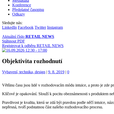
Mediadata
Konference
Předplatné časopisu
Odkazy
Sledujte nás:
LinkedIn
Facebook
Twitter
Instagram
Aktuální číslo
RETAIL NEWS
Stáhnout PDF
Registrovat k odběru RETAIL NEWS
Objektivita rozhodnutí
Kategorie:
Vybavení, technika, design
|
9. 8. 2019
|
0
Většinu času jsou lidé v rozhodovacím módu intuice, a proto je zde pro
Klíčové je opakování. Slouží k pocitu obeznámenosti s produktem ne
Pravdivost je kvalita, která se zdá být pravdou podle něčí intuice, n
nepřesná, tvoří podstatnou část našeho rozhodovacího procesu.