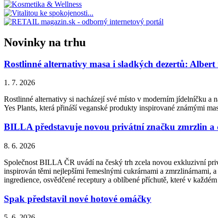
Novinky na trhu
Rostlinné alternativy masa i sladkých dezertů: Albert
1. 7. 2026
Rostlinné alternativy si nacházejí své místo v moderním jídelníčku a n
Yes Plants, která přináší veganské produkty inspirované známými ma
BILLA představuje novou privátní značku zmrzlin a
8. 6. 2026
Společnost BILLA ČR uvádí na český trh zcela novou exkluzivní priv
inspirován těmi nejlepšími řemeslnými cukrárnami a zmrzlinárnami, a 
ingredience, osvědčené receptury a oblíbené příchutě, které v každém
Spak představil nové hotové omáčky
5. 6. 2026