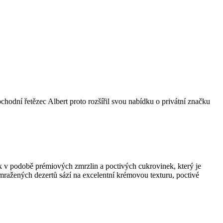
bchodní řetězec Albert proto rozšířil svou nabídku o privátní značku
k v podobě prémiových zmrzlin a poctivých cukrovinek, který je
 mražených dezertů sází na excelentní krémovou texturu, poctivé