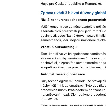
Hays pro Českou republiku a Rumunsko.
Zpráva uvádí 3 hlavní důvody globá
Nízká konkurenceschopnost pracovních
Vyšší koncentrace zaměstnavatelů v určitý
alternativních příležitostí jsou jedním z d
povinnosti, specifika některých pozic či ná
zaměstnanců, kteří nejsou nakloněni reloka
Vzestup outsourcingu
Tam, kde dříve velká společnost zaměstnáva
stravovací služby zaměstnancům a účetní i 
nechává si je zprostředkovat externím dodav
soupeří o zákazníka prostřednictvím nejniž
Automatizace a globalizace
Díky technologickému pokroku se stávají rut
náchylnějšími k automatizaci. Tyto doplňkov
pracovních míst v krátkodobém horizontu a 
na snižování mezd. Dle nedávno provedené
0,25 až 5%.
Zpráva konstatuje, že počet robotů insta