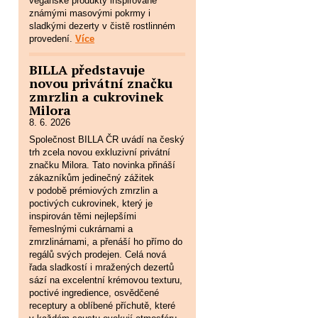
veganské produkty inspirované
známými masovými pokrmy i
sladkými dezerty v čistě rostlinném
provedení.
Více
BILLA představuje
novou privátní značku
zmrzlin a cukrovinek
Milora
8. 6. 2026
Společnost BILLA ČR uvádí na český
trh zcela novou exkluzivní privátní
značku Milora. Tato novinka přináší
zákazníkům jedinečný zážitek
v podobě prémiových zmrzlin a
poctivých cukrovinek, který je
inspirován těmi nejlepšími
řemeslnými cukrárnami a
zmrzlinárnami, a přenáší ho přímo do
regálů svých prodejen. Celá nová
řada sladkostí i mražených dezertů
sází na excelentní krémovou texturu,
poctivé ingredience, osvědčené
receptury a oblíbené příchutě, které