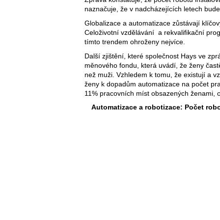
naznačuje, že v nadcházejících letech bud
Globalizace a automatizace zůstávají klíčov
Celoživotní vzdělávání a rekvalifikační pro
tímto trendem ohroženy nejvíce.
Další zjištění, které společnost Hays ve zpr
měnového fondu, která uvádí, že ženy častěj
než muži. Vzhledem k tomu, že existují a vz
ženy k dopadům automatizace na počet prac
11% pracovních míst obsazených ženami, op
Automatizace a robotizace: Počet rob