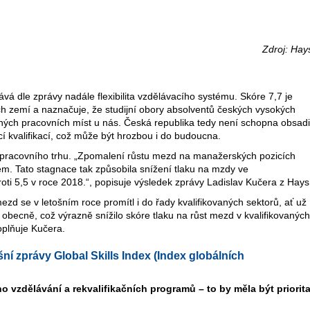
Zdroj: Hay
á dle zprávy nadále flexibilita vzdělávacího systému. Skóre 7,7 je
h zemí a naznačuje, že studijní obory absolventů českých vysokých
ných pracovních míst u nás. Česká republika tedy není schopna obsadi
cí kvalifikací, což může být hrozbou i do budoucna.
 pracovního trhu. „Zpomalení růstu mezd na manažerských pozicích
m. Tato stagnace tak způsobila snížení tlaku na mzdy ve
oti 5,5 v roce 2018.“, popisuje výsledek zprávy Ladislav Kučera z Hays
ezd se v letošním roce promítl i do řady kvalifikovaných sektorů, ať už
ti obecně, což výrazně snížilo skóre tlaku na růst mezd v kvalifikovaných
oplňuje Kučera.
šní zprávy Global Skills Index (Index globálních
ho vzdělávání a rekvalifikačních programů – to by měla být priorit