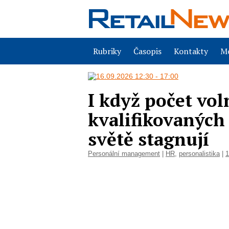
Rubriky
Časopis
Kontakty
Me
I když počet vo
kvalifikovaných 
světě stagnují
Personální management
|
HR
,
personalistika
|
1