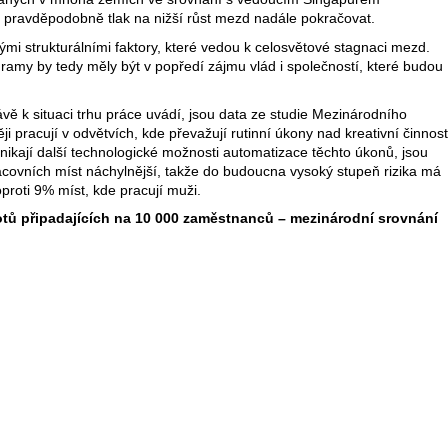
e pravděpodobně tlak na nižší růst mezd nadále pokračovat.
ými strukturálními faktory, které vedou k celosvětové stagnaci mezd.
gramy by tedy měly být v popředí zájmu vlád i společností, které budou
ávě k situaci trhu práce uvádí, jsou data ze studie Mezinárodního
i pracují v odvětvích, kde převažují rutinní úkony nad kreativní činnost
nikají další technologické možnosti automatizace těchto úkonů, jsou
ovních míst náchylnější, takže do budoucna vysoký stupeň rizika má
roti 9% míst, kde pracují muži.
otů připadajících na 10 000 zaměstnanců – mezinárodní srovnání