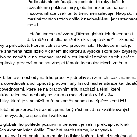
Podle aktuálních údajů za poslední tři roky došlo k
rozsáhlému poklesu míry globální nezaměstnanosti,
mzdová inflace však tento trend nenásleduje. Naopak, n
mezinárodních trzích došlo k neobvyklému jevu stagnac
mezd.
Letošní index s názvem „Dilema globálních dovedností:
Jak může nabídka udržet krok s poptávkou?“ – zkoumá
y a příležitosti, kterým čelí světová pracovní síla. Hodnocení rizik je
re znamená nižší riziko v daném indikátoru a vysoké skóre pak zvýšen
áva se zaměřuje na stagnaci mezd a strukturální změny na trhu práce,
optávky, především na související témata technologických změn a
zv. talentové neshody na trhu práce v jednotlivých zemích, což znamená
 dovednosti a schopnosti pracovní síly liší od reálné situace kandidát
 dovednostmi, které se na pracovním trhu nachází a těmi, které
skóre talentové neshody se v tomto roce zhoršilo v 16 z 34
liky, která je v nejnižší míře nezaměstnanosti na špičce zemí EU.
globálně pozorovat výrazně zpomalený růst mezd na kvalifikovaných
 nevyžadující speciální kvalifikaci.
z globálního pohledu pozitivním trendem, je velmi překvapivé, k jak
ých ekonomikách došlo. Tradiční mechanismy, kde vysoká
, už nyní nefungují,
“
komentuje Ladislav Kučera, ředitel společnosti