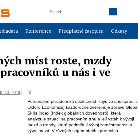
diadata
Konference
Předplatné časopisu
Odkazy
lných míst roste, mzdy
pracovníků u nás i ve
8. 10. 2019
|
0
Personálně poradenská společnost Hays ve spolupráci s
Oxford Economics) každoročně zveřejňuje zprávu Globa
Skills Index (Index globálních dovedností), která
analyzuje situaci na pracovním trhu a její vztah k vývoji
mezd a trendy, které podmiňují vývoj zaměstnanosti a
vývoj mezd. V různých segmentech i profesích.