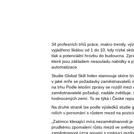
34 profesních trhů práce, makro trendy, výzv
vyjádřeno škálou od 1 do 10, kdy nízké skó
tlak a potenciální hrozbu do budoucna. Zpr
které jsou základem nesouladu nabídky a p
automatizace.
Studie Global Skill Index stanovuje skóre t
v jaké míře se požadavky zaměstnavatelů na
na trhu Podle letošní zprávy se rozdíl mezi
zaměstnavatelé požadují, nadále zvětšuje, 
hodnocených zemí. To se týká i České repub
Na druhé straně lze podle výsledků studie 
rolích v porovnání s růstem mezd na pozicích
„Zatímco klesající míra nezaměstnanosti je 
prudkému zpomalení růstu mezd ve světov
zaměstnanost úzce souvisí s rostoucí mzdou