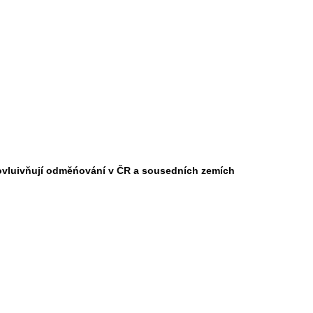
rá ovluivňují odměńování v ČR a sousedních zemích