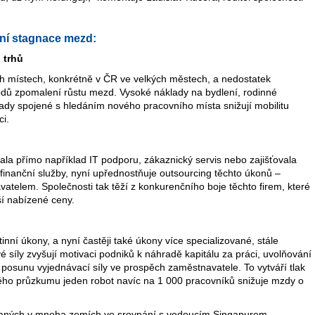
lní stagnace mezd:
 trhů
ch místech, konkrétně v ČR ve velkých městech, a nedostatek
ůvodů zpomalení růstu mezd. Vysoké náklady na bydlení, rodinné
klady spojené s hledáním nového pracovního místa snižují mobilitu
ci.
la přímo například IT podporu, zákaznický servis nebo zajišťovala
finanční služby, nyní upřednostňuje outsourcing těchto úkonů –
atelem. Společnosti tak těží z konkurenčního boje těchto firem, které
ší nabízené ceny.
inní úkony, a nyní častěji také úkony více specializované, stále
é síly zvyšují motivaci podniků k náhradě kapitálu za práci, uvolňování
posunu vyjednávací síly ve prospěch zaměstnavatele. To vytváří tlak
ho průzkumu jeden robot navíc na 1 000 pracovníků snižuje mzdy o
lovaných v mnoha zemích ve srovnání s vedoucím Singapurem