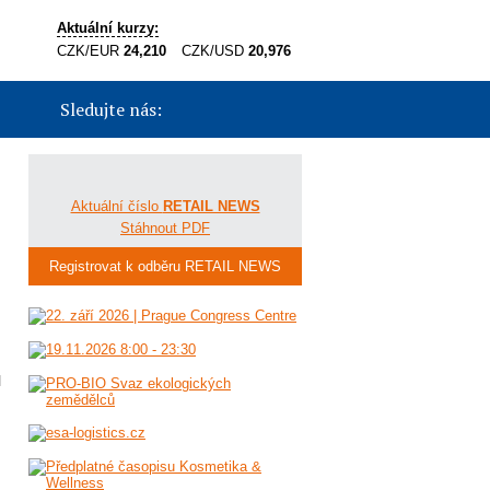
Aktuální kurzy:
CZK/EUR
24,210
CZK/USD
20,976
Sledujte nás:
Aktuální číslo
RETAIL NEWS
Stáhnout PDF
Registrovat k odběru RETAIL NEWS
l