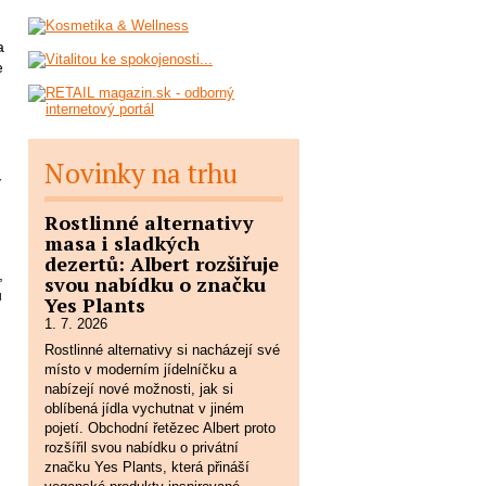
a
e
Novinky na trhu
ý
Rostlinné alternativy
masa i sladkých
dezertů: Albert rozšiřuje
,
svou nabídku o značku
ů
Yes Plants
1. 7. 2026
Rostlinné alternativy si nacházejí své
místo v moderním jídelníčku a
nabízejí nové možnosti, jak si
oblíbená jídla vychutnat v jiném
pojetí. Obchodní řetězec Albert proto
rozšířil svou nabídku o privátní
značku Yes Plants, která přináší