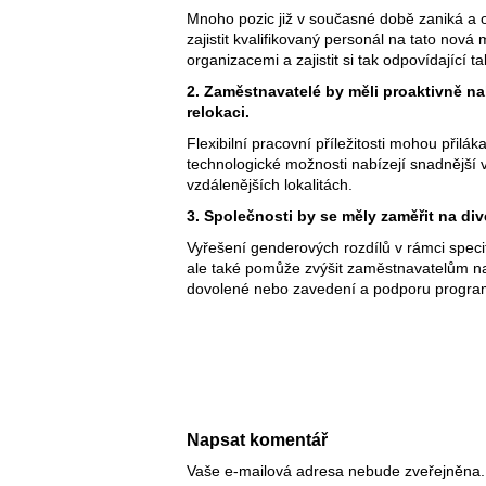
Mnoho pozic již v současné době zaniká a 
zajistit kvalifikovaný personál na tato nov
organizacemi a zajistit si tak odpovídající t
2. Zaměstnavatelé by měli proaktivně na
relokaci.
Flexibilní pracovní příležitosti mohou přilák
technologické možnosti nabízejí snadnější vy
vzdálenějších lokalitách.
3. Společnosti by se měly zaměřit na di
Vyřešení genderových rozdílů v rámci speci
ale také pomůže zvýšit zaměstnavatelům na
dovolené nebo zavedení a podporu programů
Napsat komentář
Vaše e-mailová adresa nebude zveřejněna.