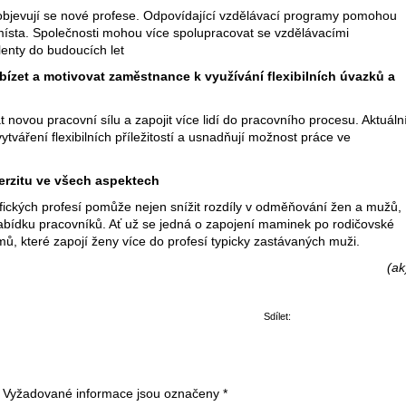
objevují se nové profese. Odpovídající vzdělávací programy pomohou
á místa. Společnosti mohou více spolupracovat se vzdělávacími
alenty do budoucích let
bízet a motivovat zaměstnance k využívání flexibilních úvazků a
at novou pracovní sílu a zapojit více lidí do pracovního procesu. Aktuáln
tváření flexibilních příležitostí a usnadňují možnost práce ve
verzitu ve všech aspektech
fických profesí pomůže nejen snížit rozdíly v odměňování žen a mužů,
bídku pracovníků. Ať už se jedná o zapojení maminek po rodičovské
, které zapojí ženy více do profesí typicky zastávaných muži.
(ak
Sdílet:
Vyžadované informace jsou označeny
*