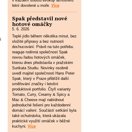
v každém soustu evokují atmosféru
letní dovolené u moře.
Více
Spak představil nové
hotové omáčky
5. 6. 2026
Teplé jídlo během několika minut, bez
í
složité přípravy a bez nutnosti
dochucování. Právě na tuto potřebu
reaguje rodinná společnost Spak
novou řadou hotových omáček,
kterou dnes představila v pražském
Surikata Studiu. Novinky osobně
uvedl majitel společnosti Hans Peter
Spak, který v Praze přiblížil další
směřování značky i letošní
produktové portfolio. Čtyři varianty
Tomato, Curry, Creamy & Spicy a
Mac & Cheese mají nabídnout
jednoduché řešení pro každodenní
domácí vaření. Součástí setkání byla
také ochutnávka, která ukázala
praktické využití omáček v běžné
kuchyni.
Více