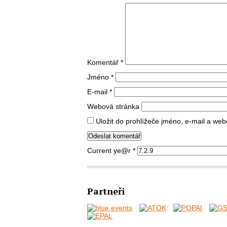
Komentář
*
Jméno
*
E-mail
*
Webová stránka
Uložit do prohlížeče jméno, e-mail a we
Current ye@r
*
Partneři