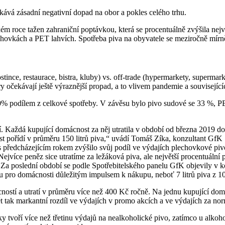
kává zásadní negativní dopad na obor a pokles celého trhu.
kém roce tažen zahraniční poptávkou, která se procentuálně zvýšila ne
hovkách a PET lahvích. Spotřeba piva na obyvatele se meziročně mírně z
tince, restaurace, bistra, kluby) vs. off-trade (hypermarkety, supermar
 očekávají ještě výraznější propad, a to vlivem pandemie a souvisejícíc
40% podílem z celkové spotřeby. V závěsu bylo pivo sudové se 33 %, PET 
. Každá kupující domácnost za něj utratila v období od března 2019 d
pořídí v průměru 150 litrů piva,“ uvádí Tomáš Zíka, konzultant GfK S
í s předcházejícím rokem zvýšilo svůj podíl ve výdajích plechovkové p
ejvíce peněz sice utratíme za ležáková piva, ale největší procentuální
. Za poslední období se podle Spotřebitelského panelu GfK objevily v 
 pro domácnosti důležitým impulsem k nákupu, neboť 7 litrů piva z 10
ostí a utratí v průměru více než 400 Kč ročně. Na jednu kupující domá
 tak markantní rozdíl ve výdajích v promo akcích a ve výdajích za norm
tvoří více než třetinu výdajů na nealkoholické pivo, zatímco u alkohol