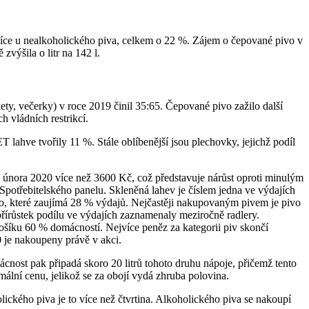
jvíce u nealkoholického piva, celkem o 22 %. Zájem o čepované pivo v
výšila o litr na 142 l.
kety, večerky) v roce 2019 činil 35:65. Čepované pivo zažilo další
h vládních restrikcí.
lahve tvořily 11 %. Stále oblíbenější jsou plechovky, jejichž podíl
o února 2020 více než 3600 Kč, což představuje nárůst oproti minulým
potřebitelského panelu. Skleněná lahev je číslem jedna ve výdajích
ivo, které zaujímá 28 % výdajů. Nejčastěji nakupovaným pivem je pivo
 přírůstek podílu ve výdajích zaznamenaly meziročně radlery.
košíku 60 % domácností. Nejvíce peněz za kategorii piv skončí
 je nakoupeny právě v akci.
cnost pak připadá skoro 20 litrů tohoto druhu nápoje, přičemž tento
ální cenu, jelikož se za obojí vydá zhruba polovina.
ického piva je to více než čtvrtina. Alkoholického piva se nakoupí