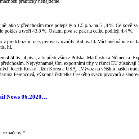
omácností prakticky nenajdeme.
ejně jako v předchozím roce polepšily o 1,5 p.b. na 51,8 %. Celkově za
pokles a tvoří 43,8 %. Ostatní piva se pak na celku podílejí 4,4 %.
ko v předchozím roce, pivovary uvařily 564 tis. hl. Míchané nápoje na
s. hl.
em 424 tis. hl piva, a to především z Polska, Maďarska a Německa. Exp
e předchozím. Nejvýznamnějšími exportními trhy v rámci EU zůstávají 
lých letech Rusko, Jižní Korea a USA
.
„Vývoz na většinu našich tradi
Martina Ferencová, výkonná ředitelka Českého svazu pivovarů a sladov
tail News 06.2020…
ou označeny
*