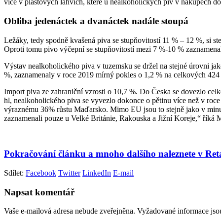
více v plastových lahvích, které u nealkoholických piv v nákupech d
Obliba jedenáctek a dvanáctek nadále stoupá
Ležáky, tedy spodně kvašená piva se stupňovitostí 11 % – 12 %, si st
Oproti tomu pivo výčepní se stupňovitostí mezi 7 %-10 % zaznamenalo 
Výstav nealkoholického piva v tuzemsku se držel na stejné úrovni ja
%, zaznamenaly v roce 2019 mírný pokles o 1,2 % na celkových 424 ti
Import piva ze zahraniční vzrostl o 10,7 %. Do Česka se dovezlo celk
hl, nealkoholického piva se vyvezlo dokonce o pětinu více než v roc
výraznému 36% růstu Maďarsko. Mimo EU jsou to stejně jako v minu
zaznamenali pouze u Velké Británie, Rakouska a Jižní Koreje,“ říká 
Pokračování článku a mnoho dalšího naleznete v Re
Sdílet:
Facebook
Twitter
LinkedIn
E-mail
Napsat komentář
Vaše e-mailová adresa nebude zveřejněna.
Vyžadované informace js