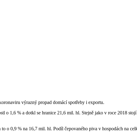
i koronaviru výrazný propad domácí spotřeby i exportu.
l o 1,6 % a dotkl se hranice 21,6 mil. hl. Stejně jako v roce 2018 stoj
 to o 0,9 % na 16,7 mil. hl. Podíl čepovaného piva v hospodách na celk