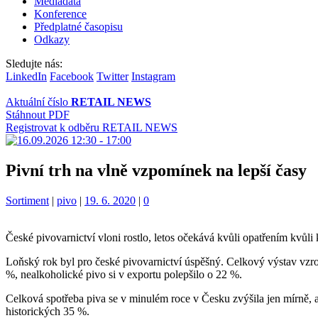
Mediadata
Konference
Předplatné časopisu
Odkazy
Sledujte nás:
LinkedIn
Facebook
Twitter
Instagram
Aktuální číslo
RETAIL NEWS
Stáhnout PDF
Registrovat k odběru RETAIL NEWS
Pivní trh na vlně vzpomínek na lepší časy
Kategorie:
Štítky:
Sortiment
|
pivo
|
19. 6. 2020
|
0
České pivovarnictví vloni rostlo, letos očekává kvůli opatřením kvůl
Loňský rok byl pro české pivovarnictví úspěšný. Celkový výstav vzrost
%, nealkoholické pivo si v exportu polepšilo o 22 %.
Celková spotřeba piva se v minulém roce v Česku zvýšila jen mírně, a
historických 35 %.