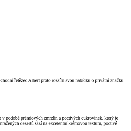
bchodní řetězec Albert proto rozšířil svou nabídku o privátní značku
k v podobě prémiových zmrzlin a poctivých cukrovinek, který je
 mražených dezertů sází na excelentní krémovou texturu, poctivé