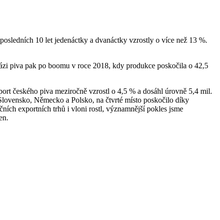
 posledních 10 let jedenáctky a dvanáctky vzrostly o více než 13 %.
 bázi piva pak po boomu v roce 2018, kdy produkce poskočila o 42,5
ort českého piva meziročně vzrostl o 4,5 % a dosáhl úrovně 5,4 mil.
Slovensko, Německo a Polsko, na čtvrté místo poskočilo díky
čních exportních trhů i vloni rostl, významnější pokles jsme
en.