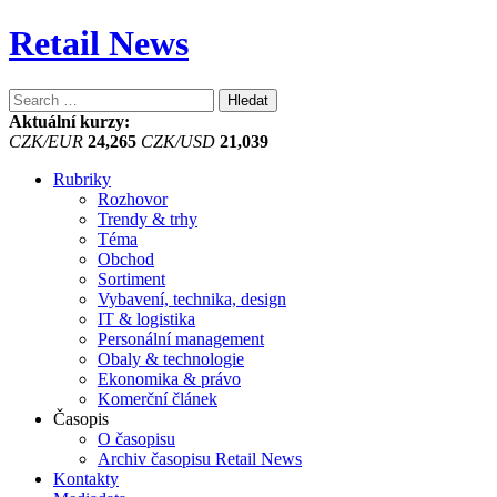
Retail News
Vyhledávání
Aktuální kurzy:
CZK/EUR
24,265
CZK/USD
21,039
Rubriky
Rozhovor
Trendy & trhy
Téma
Obchod
Sortiment
Vybavení, technika, design
IT & logistika
Personální management
Obaly & technologie
Ekonomika & právo
Komerční článek
Časopis
O časopisu
Archiv časopisu Retail News
Kontakty