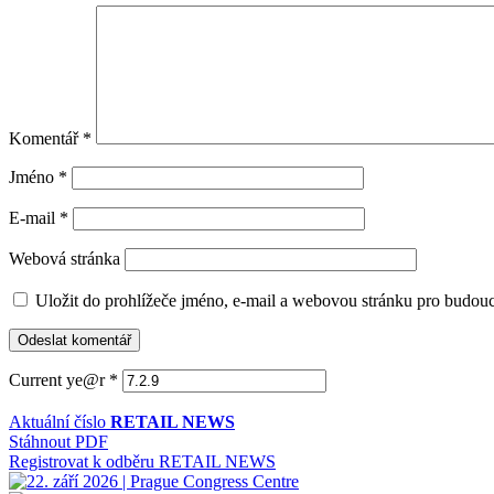
Komentář
*
Jméno
*
E-mail
*
Webová stránka
Uložit do prohlížeče jméno, e-mail a webovou stránku pro budou
Current ye@r
*
Aktuální číslo
RETAIL NEWS
Stáhnout PDF
Registrovat k odběru RETAIL NEWS