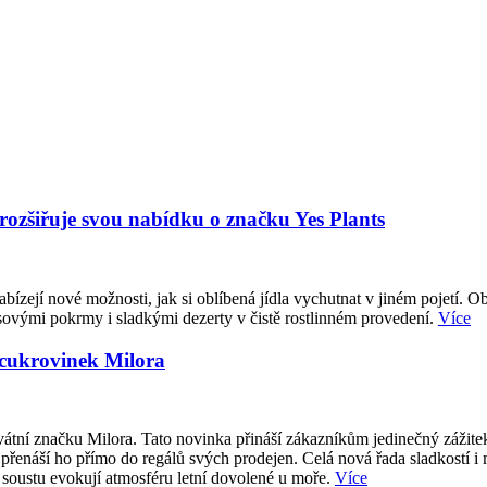
 rozšiřuje svou nabídku o značku Yes Plants
abízejí nové možnosti, jak si oblíbená jídla vychutnat v jiném pojetí. O
sovými pokrmy i sladkými dezerty v čistě rostlinném provedení.
Více
 cukrovinek Milora
átní značku Milora. Tato novinka přináší zákazníkům jedinečný zážite
přenáší ho přímo do regálů svých prodejen. Celá nová řada sladkostí i
 soustu evokují atmosféru letní dovolené u moře.
Více