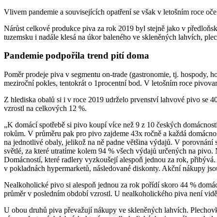
Vlivem pandemie a souvisejících opatření se však v letošním roce oče
Nárůst celkové produkce piva za rok 2019 byl stejně jako v předloňs
tuzemsku i nadále klesá na úkor baleného ve skleněných lahvích, plec
Pandemie podpořila trend pití doma
Poměr prodeje piva v segmentu on-trade (gastronomie, tj. hospody, hos
meziroční pokles, tentokrát o 1procentní bod. V letošním roce pivovary
Z hlediska obalů si i v roce 2019 udrželo prvenství lahvové pivo se 
vzrostl na celkových 12 %.
„K domácí spotřebě si pivo koupí více než 9 z 10 českých domácností
rokům. V průměru pak pro pivo zajdeme 43x ročně a každá domácnost 
na jednotlivé obaly, jelikož na ně padne většina výdajů. V porovnán
světlé, za které utratíme kolem 94 % všech výdajů určených na pivo. N
Domácností, které radlery vyzkoušejí alespoň jednou za rok, přibývá
v pokladnách hypermarketů, následované diskonty. Akční nákupy jsou
Nealkoholické pivo si alespoň jednou za rok pořídí skoro 44 % domácn
průměr v posledním období vzrostl. U nealkoholického piva není vidět
U obou druhů piva převažují nákupy ve skleněných lahvích. Plechovky 