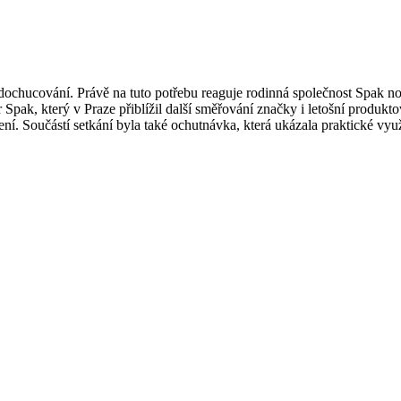
ti dochucování. Právě na tuto potřebu reaguje rodinná společnost Spak
 Spak, který v Praze přiblížil další směřování značky i letošní produk
í. Součástí setkání byla také ochutnávka, která ukázala praktické vy