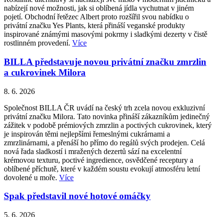
nabízejí nové možnosti, jak si oblíbená jídla vychutnat v jiném
pojetí. Obchodní řetězec Albert proto rozšířil svou nabídku o
privátní značku Yes Plants, která přináší veganské produkty
inspirované známými masovými pokrmy i sladkými dezerty v čistě
rostlinném provedení.
Více
BILLA představuje novou privátní značku zmrzlin
a cukrovinek Milora
8. 6. 2026
Společnost BILLA ČR uvádí na český trh zcela novou exkluzivní
privátní značku Milora. Tato novinka přináší zákazníkům jedinečný
zážitek v podobě prémiových zmrzlin a poctivých cukrovinek, který
je inspirován těmi nejlepšími řemeslnými cukrárnami a
zmrzlinárnami, a přenáší ho přímo do regálů svých prodejen. Celá
nová řada sladkostí i mražených dezertů sází na excelentní
krémovou texturu, poctivé ingredience, osvědčené receptury a
oblíbené příchutě, které v každém soustu evokují atmosféru letní
dovolené u moře.
Více
Spak představil nové hotové omáčky
5. 6. 2026