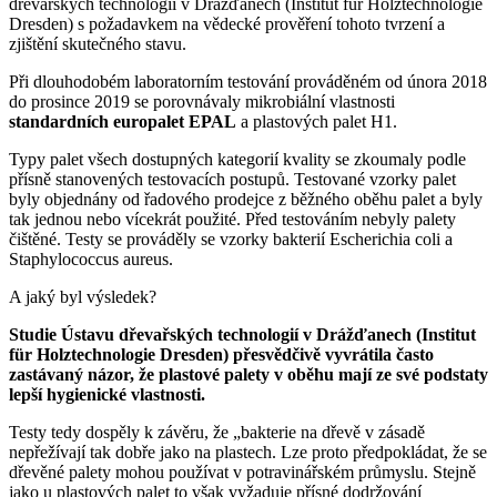
dřevařských technologií v Drážďanech (Institut für Holztechnologie
Dresden) s požadavkem na vědecké prověření tohoto tvrzení a
zjištění skutečného stavu.
Při dlouhodobém laboratorním testování prováděném od února 2018
do prosince 2019 se porovnávaly mikrobiální vlastnosti
standardních europalet EPAL
a plastových palet H1.
Typy palet všech dostupných kategorií kvality se zkoumaly podle
přísně stanovených testovacích postupů. Testované vzorky palet
byly objednány od řadového prodejce z běžného oběhu palet a byly
tak jednou nebo vícekrát použité. Před testováním nebyly palety
čištěné. Testy se prováděly se vzorky bakterií Escherichia coli a
Staphylococcus aureus.
A jaký byl výsledek?
Studie Ústavu dřevařských technologií v Drážďanech (Institut
für Holztechnologie Dresden) přesvědčivě vyvrátila často
zastávaný názor, že plastové palety v oběhu mají ze své podstaty
lepší hygienické vlastnosti.
Testy tedy dospěly k závěru, že „bakterie na dřevě v zásadě
nepřežívají tak dobře jako na plastech. Lze proto předpokládat, že se
dřevěné palety mohou používat v potravinářském průmyslu. Stejně
jako u plastových palet to však vyžaduje přísné dodržování