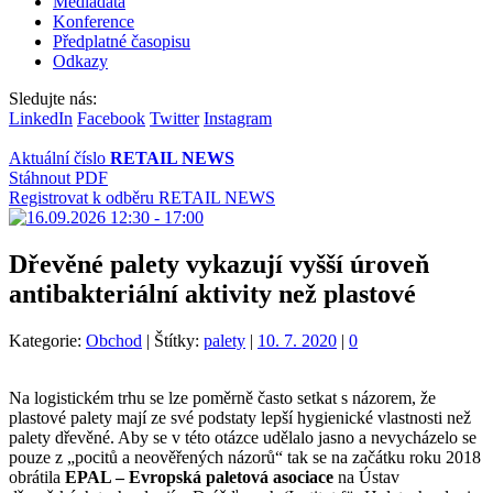
Mediadata
Konference
Předplatné časopisu
Odkazy
Sledujte nás:
LinkedIn
Facebook
Twitter
Instagram
Aktuální číslo
RETAIL NEWS
Stáhnout PDF
Registrovat k odběru RETAIL NEWS
Dřevěné palety vykazují vyšší úroveň
antibakteriální aktivity než plastové
Kategorie:
Obchod
|
Štítky:
palety
|
10. 7. 2020
|
0
Na logistickém trhu se lze poměrně často setkat s názorem, že
plastové palety mají ze své podstaty lepší hygienické vlastnosti než
palety dřevěné. Aby se v této otázce udělalo jasno a nevycházelo se
pouze z „pocitů a neověřených názorů“ tak se na začátku roku 2018
obrátila
EPAL – Evropská paletová asociace
na Ústav