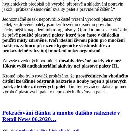
hygienických předpisů při výrobě, přepravě a skladování potravin,
jakož i průběžné sledování kvality palet a pravidelné čištění.“
Jednoznačně se tak nepotvrdilo časté tvrzení výrobců plastových
palet, že dřevěné palety jsou kvůli svému drsnému povrchu
náchylnější k napadení mikroorganismy. Oproti tomu se ale ukázalo,
že právě
použité plastové palety, které jsou často v důsledku
použití místy zdrsněné, tvoří ideální živnou půdu pro množení
bakterií, zatímco přirozené hygienické vlastnosti dřeva
prokazatelně zabraňují množení mikroorganismů
.
Za výše uvedených podmínek
dosáhly dřevěné palety více než
13krát vyšší antibakteriální aktivity než plastové palety H1
.
Kromě toho bylo rovněž prokázáno, že
prostřednictvím vhodného
čištění lze účinně odstranit bakterie a houby nejen z plastových
palet, ale také z dřevěných palet
. Tím byl vyvrácen další argument
výrobců plastových palet v neprospěch dřevěných palet.
Pokračování článku a mnoho dalšího naleznete v
Retail News 06.2020…
Sdílet:
Facebook
Twitter
LinkedIn
E-mail