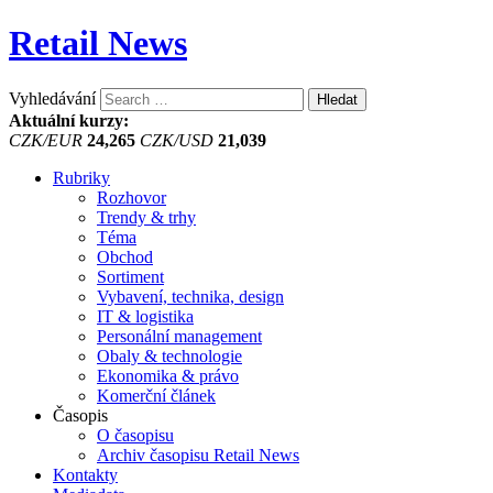
Retail News
Vyhledávání
Aktuální kurzy:
CZK/EUR
24,265
CZK/USD
21,039
Rubriky
Rozhovor
Trendy & trhy
Téma
Obchod
Sortiment
Vybavení, technika, design
IT & logistika
Personální management
Obaly & technologie
Ekonomika & právo
Komerční článek
Časopis
O časopisu
Archiv časopisu Retail News
Kontakty