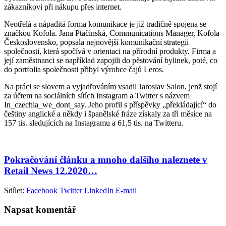
zákazníkovi při nákupu přes internet.
Neotřelá a nápaditá forma komunikace je již tradičně spojena se
značkou Kofola. Jana Ptačinská, Communications Manager, Kofola
Československo, popsala nejnovější komunikační strategii
společnosti, která spočívá v orientaci na přírodní produkty. Firma a
její zaměstnanci se například zapojili do pěstování bylinek, poté, co
do portfolia společnosti přibyl výrobce čajů Leros.
Na práci se slovem a vyjadřováním vsadil Jaroslav Salon, jenž stojí
za účtem na sociálních sítích Instagram a Twitter s názvem
In_czechia_we_dont_say. Jeho profil s příspěvky „překládající“ do
češtiny anglické a někdy i španělské fráze získaly za tři měsíce na
157 tis. sledujících na Instagramu a 61,5 tis. na Twitteru.
Pokračování článku a mnoho dalšího naleznete v
Retail News 12.2020…
Sdílet:
Facebook
Twitter
LinkedIn
E-mail
Napsat komentář