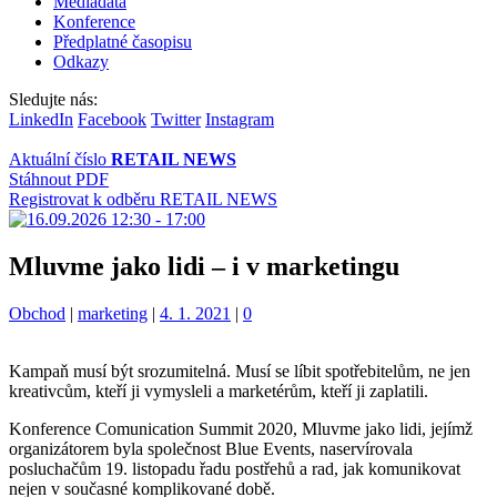
Mediadata
Konference
Předplatné časopisu
Odkazy
Sledujte nás:
LinkedIn
Facebook
Twitter
Instagram
Aktuální číslo
RETAIL NEWS
Stáhnout PDF
Registrovat k odběru RETAIL NEWS
Mluvme jako lidi – i v marketingu
Kategorie:
Štítky:
Obchod
|
marketing
|
4. 1. 2021
|
0
Kampaň musí být srozumitelná. Musí se líbit spotřebitelům, ne jen
kreativcům, kteří ji vymysleli a marketérům, kteří ji zaplatili.
Konference Comunication Summit 2020, Mluvme jako lidi, jejímž
organizátorem byla společnost Blue Events, naservírovala
posluchačům 19. listopadu řadu postřehů a rad, jak komunikovat
nejen v současné komplikované době.