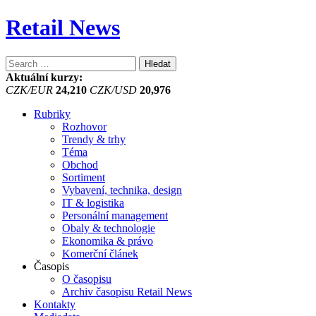
Retail News
Vyhledávání
Aktuální kurzy:
CZK/EUR
24,210
CZK/USD
20,976
Rubriky
Rozhovor
Trendy & trhy
Téma
Obchod
Sortiment
Vybavení, technika, design
IT & logistika
Personální management
Obaly & technologie
Ekonomika & právo
Komerční článek
Časopis
O časopisu
Archiv časopisu Retail News
Kontakty