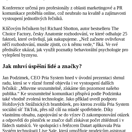
Konference určená pro profesionály z oblasti marketingové a PR
komunikace proběhla online, což neubralo na kvalitě a zajímavosti
vystoupení jednotlivých řečníků.
Klíčovým řečníkem byl Richard Shotton, autor bestselleru The
Choice Factory, česky Anatomie rozhodování, ve které odhaluje 25
faktorů, které ovlivňují, jak nakupujeme. „Než začnete ovlivňovat
něčí rozhodování, musíte zjistit, co k němu vede,“ říká. Ve své
přednášce ukázal, jak využít poznatky behaviorální psychologie pro
vylepšení byznysu.
Jak mluví úspěšní lidé a značky?
Jan Podzimek, CEO Pria System hned v úvodní prezentaci shrnul
radu, která se v různé formě objevila i ve vystoupení dalších
řečníků: „Mluvme srozumitelně, získáme tím pozornost našeho
publika.“ Ke srozumitelné komunikaci přispívá podle Podzimka
také vhodně zvolená technologie. Jako příklad uvedl podporu
Hobžových Strážnických brambůrek, pro kterou zvolila Pria System
sociální síť TikTok, přes níž cílí na mladé spotřebitele. Díky
vlastnímu obsahu, zapojování se do výzev či zakomponování otázek
a odpovědí do písniček se značce daří získávat počet zhlédnutí i v
řádech statisíců. Ve spolupráci s řetězcem Datart aplikovala Pria
Systém technologii Live Sale, která umožňuje prodejcům asistovat