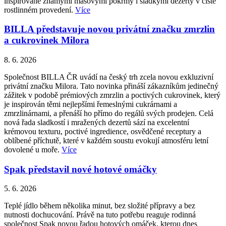
inspirované známými masovými pokrmy i sladkými dezerty v čistě
rostlinném provedení.
Více
BILLA představuje novou privátní značku zmrzlin
a cukrovinek Milora
8. 6. 2026
Společnost BILLA ČR uvádí na český trh zcela novou exkluzivní
privátní značku Milora. Tato novinka přináší zákazníkům jedinečný
zážitek v podobě prémiových zmrzlin a poctivých cukrovinek, který
je inspirován těmi nejlepšími řemeslnými cukrárnami a
zmrzlinárnami, a přenáší ho přímo do regálů svých prodejen. Celá
nová řada sladkostí i mražených dezertů sází na excelentní
krémovou texturu, poctivé ingredience, osvědčené receptury a
oblíbené příchutě, které v každém soustu evokují atmosféru letní
dovolené u moře.
Více
Spak představil nové hotové omáčky
5. 6. 2026
Teplé jídlo během několika minut, bez složité přípravy a bez
nutnosti dochucování. Právě na tuto potřebu reaguje rodinná
společnost Spak novou řadou hotových omáček, kterou dnes