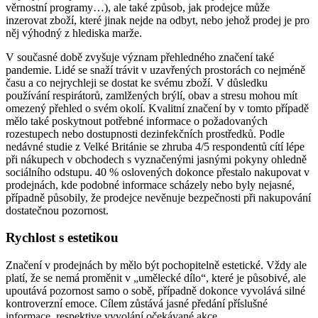
věrnostní programy…), ale také způsob, jak prodejce může
inzerovat zboží, které jinak nejde na odbyt, nebo jehož prodej je pro
něj výhodný z hlediska marže.
V současné době zvyšuje význam přehledného značení také
pandemie. Lidé se snaží trávit v uzavřených prostorách co nejméně
času a co nejrychleji se dostat ke svému zboží. V důsledku
používání respirátorů, zamlžených brýlí, obav a stresu mohou mít
omezený přehled o svém okolí. Kvalitní značení by v tomto případě
mělo také poskytnout potřebné informace o požadovaných
rozestupech nebo dostupnosti dezinfekčních prostředků. Podle
nedávné studie z Velké Británie se zhruba 4/5 respondentů cítí lépe
při nákupech v obchodech s vyznačenými jasnými pokyny ohledně
sociálního odstupu. 40 % oslovených dokonce přestalo nakupovat v
prodejnách, kde podobné informace scházely nebo byly nejasné,
případně působily, že prodejce nevěnuje bezpečnosti při nakupování
dostatečnou pozornost.
Rychlost s estetikou
Značení v prodejnách by mělo být pochopitelně estetické. Vždy ale
platí, že se nemá proměnit v „umělecké dílo“, které je působivé, ale
upoutává pozornost samo o sobě, případně dokonce vyvolává silné
kontroverzní emoce. Cílem zůstává jasné předání příslušné
informace, respektive vyvolání očekávané akce.