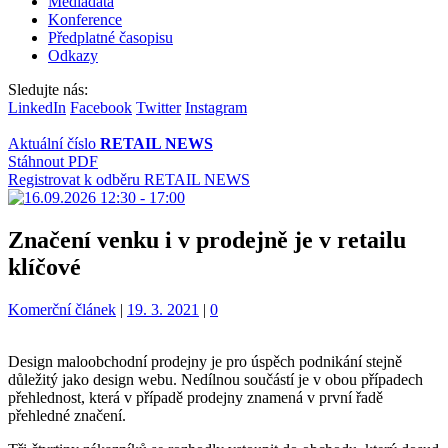
Mediadata
Konference
Předplatné časopisu
Odkazy
Sledujte nás:
LinkedIn
Facebook
Twitter
Instagram
Aktuální číslo
RETAIL NEWS
Stáhnout PDF
Registrovat k odběru RETAIL NEWS
Značení venku i v prodejně je v retailu
klíčové
Kategorie:
Komerční článek
|
19. 3. 2021
|
0
Design maloobchodní prodejny je pro úspěch podnikání stejně
důležitý jako design webu. Nedílnou součástí je v obou případech
přehlednost, která v případě prodejny znamená v první řadě
přehledné značení.