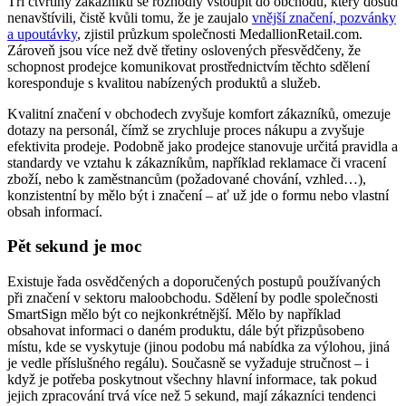
Tři čtvrtiny zákazníků se rozhodly vstoupit do obchodu, který dosud
nenavštívili, čistě kvůli tomu, že je zaujalo
vnější značení, pozvánky
a upoutávky
, zjistil průzkum společnosti MedallionRetail.com.
Zároveň jsou více než dvě třetiny oslovených přesvědčeny, že
schopnost prodejce komunikovat prostřednictvím těchto sdělení
koresponduje s kvalitou nabízených produktů a služeb.
Kvalitní značení v obchodech zvyšuje komfort zákazníků, omezuje
dotazy na personál, čímž se zrychluje proces nákupu a zvyšuje
efektivita prodeje. Podobně jako prodejce stanovuje určitá pravidla a
standardy ve vztahu k zákazníkům, například reklamace či vracení
zboží, nebo k zaměstnancům (požadované chování, vzhled…),
konzistentní by mělo být i značení – ať už jde o formu nebo vlastní
obsah informací.
Pět sekund je moc
Existuje řada osvědčených a doporučených postupů používaných
při značení v sektoru maloobchodu. Sdělení by podle společnosti
SmartSign mělo být co nejkonkrétnější. Mělo by například
obsahovat informaci o daném produktu, dále být přizpůsobeno
místu, kde se vyskytuje (jinou podobu má nabídka za výlohou, jiná
je vedle příslušného regálu). Současně se vyžaduje stručnost – i
když je potřeba poskytnout všechny hlavní informace, tak pokud
jejich zpracování trvá více než 5 sekund, mají zákazníci tendenci