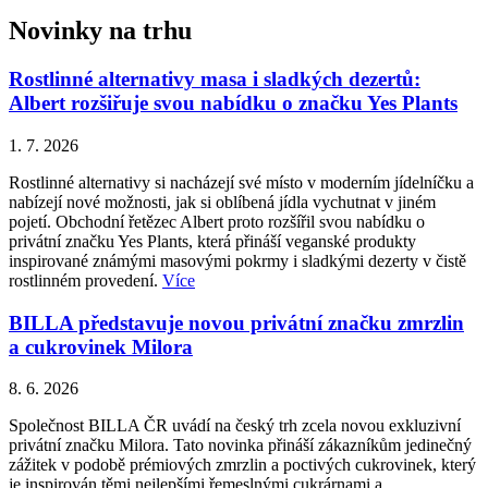
Novinky na trhu
Rostlinné alternativy masa i sladkých dezertů:
Albert rozšiřuje svou nabídku o značku Yes Plants
1. 7. 2026
Rostlinné alternativy si nacházejí své místo v moderním jídelníčku a
nabízejí nové možnosti, jak si oblíbená jídla vychutnat v jiném
pojetí. Obchodní řetězec Albert proto rozšířil svou nabídku o
privátní značku Yes Plants, která přináší veganské produkty
inspirované známými masovými pokrmy i sladkými dezerty v čistě
rostlinném provedení.
Více
BILLA představuje novou privátní značku zmrzlin
a cukrovinek Milora
8. 6. 2026
Společnost BILLA ČR uvádí na český trh zcela novou exkluzivní
privátní značku Milora. Tato novinka přináší zákazníkům jedinečný
zážitek v podobě prémiových zmrzlin a poctivých cukrovinek, který
je inspirován těmi nejlepšími řemeslnými cukrárnami a