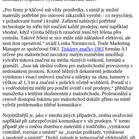
„Pro firmy je klíčové mít vždy prostředky, s nimiž je možné
materiály potřebné pro oslovení zákazníků vyrobit – co nejrychleji,
v požadované formě i kvalitě. Zařízení nabízející potřebné
technologie by mělo být součástí každé prodejny, není například
vhodné, když výroba běžných označení musí být řešena přes
centrálu. Takové řešení se sice může zdát nákladově efektivní, ale
není dost operativní.“ uvádí Lenka Niemiecová, Trade Marketing
Manager ze společnosti OKI.
Tiskárny značky OKI
formátu A3
určené pro maloobchod navzdory malým rozměrům umožňují
vytvářet tisková značení na média různých velikostí, formátů a
gramáží. „Jsou tak ideální volbou pro maloobchodní provozovny s
nedostatkem prostoru. Kromě běžných dokumentů jednoduše
vytisknou i visací směrová značení a nálepky na okna, bannery s
výškou až 1,3 m a značení v policích včetně wobblerů. Poradí si i
s voděodolnými médii pro použití uvnitř i vně prodejny,“ přibližuje
manažerka s letitými zkušenostmi z maloobchodu. Profesionální a
cenově dostupná tiskárna pro maloobchod dokáže přímo na místě
vyřešit problematiku tištěné komunikace.
Nejobtížnější je, jako v mnoha jiných případech, změna uvažování
například při zabezpečování komunikace v síti prodejen. V tomto
případě jde o změnu distribuce materiálů z tradičního „vytisknout
centrálně, rozeslat a umístit“ na „rozeslat podklady, vytisknout
v prodejně a umístit“. Druhý způsob je jednoznačně efektivnější, při