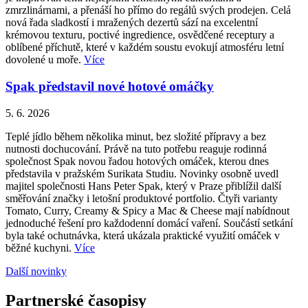
zmrzlinárnami, a přenáší ho přímo do regálů svých prodejen. Celá
nová řada sladkostí i mražených dezertů sází na excelentní
krémovou texturu, poctivé ingredience, osvědčené receptury a
oblíbené příchutě, které v každém soustu evokují atmosféru letní
dovolené u moře.
Více
Spak představil nové hotové omáčky
5. 6. 2026
Teplé jídlo během několika minut, bez složité přípravy a bez
nutnosti dochucování. Právě na tuto potřebu reaguje rodinná
společnost Spak novou řadou hotových omáček, kterou dnes
představila v pražském Surikata Studiu. Novinky osobně uvedl
majitel společnosti Hans Peter Spak, který v Praze přiblížil další
směřování značky i letošní produktové portfolio. Čtyři varianty
Tomato, Curry, Creamy & Spicy a Mac & Cheese mají nabídnout
jednoduché řešení pro každodenní domácí vaření. Součástí setkání
byla také ochutnávka, která ukázala praktické využití omáček v
běžné kuchyni.
Více
Další novinky
Partnerské časopisy