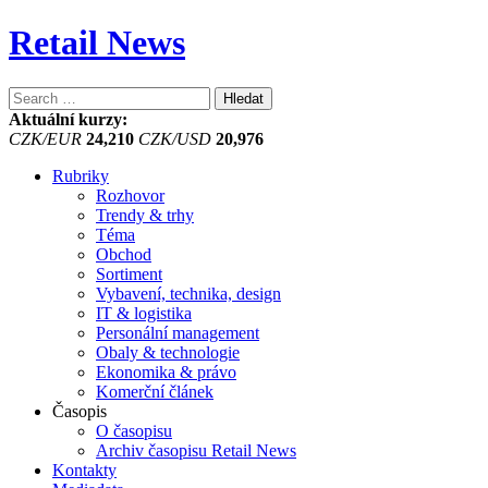
Retail News
Vyhledávání
Aktuální kurzy:
CZK/EUR
24,210
CZK/USD
20,976
Rubriky
Rozhovor
Trendy & trhy
Téma
Obchod
Sortiment
Vybavení, technika, design
IT & logistika
Personální management
Obaly & technologie
Ekonomika & právo
Komerční článek
Časopis
O časopisu
Archiv časopisu Retail News
Kontakty