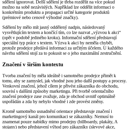
sdělení ignorovat. Delší sdělení je třeba rozdělit na více pokud
možno na sobě nezávislých. Například lze oddělit informaci o
konkrétním produktu a propagaci určité kategorie produktů
(prémiové nebo cenově výhodné značky).
Sdělení by mělo mít jasný oddělený nadpis, následovaný
vysvětlujícím textem a končící tím, co lze nazvat „výzvou k akci“
(opět v podobě jediného kroku). Informační sdělení představují
speciální typ práce s textem. Výzva k akci by neměla chybět,
protože prodejce předává informaci za určitým účelem. U každého
návrhu sdělení stojí za to pokusit se o jeho maximální zestručnění.
Značení v širším kontextu
Tvorba značení by měla ideálně i samotného prodejce přimět k
tomu, aby se zamyslel, jak vhodné jsou jeho další postupy a procesy.
Venkovní značení, jehož cílem je přivést zákazníka do obchodu,
souvisí s dalšími způsoby marketingu. Při tvorbě orientačního
značení prodejce zase zvažuje, zda je obchod uvnitř optimálně
uspořádán a zda by nebylo vhodné i zde provést změny.
Kromě samotného usnadnění orientace představuje značení i
marketingový kanál pro komunikaci se zákazníky. Nemusí to
znamenat pouze nabídky mimo prodejny (billboardy, plakáty, A
stojany) nebo představení výhod pro zákazníky (slevové akce,