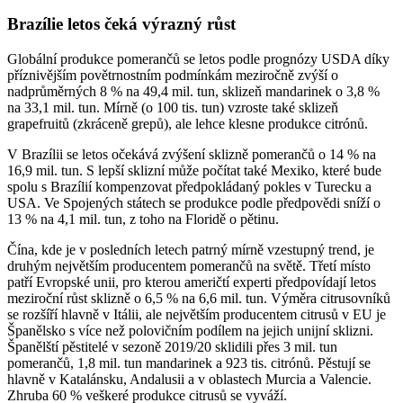
Brazílie letos čeká výrazný růst
Globální produkce pomerančů se letos podle prognózy USDA díky
příznivějším povětrnostním podmínkám meziročně zvýší o
nadprůměrných 8 % na 49,4 mil. tun, sklizeň mandarinek o 3,8 %
na 33,1 mil. tun. Mírně (o 100 tis. tun) vzroste také sklizeň
grapefruitů (zkráceně grepů), ale lehce klesne produkce citrónů.
V Brazílii se letos očekává zvýšení sklizně pomerančů o 14 % na
16,9 mil. tun. S lepší sklizní může počítat také Mexiko, které bude
spolu s Brazílií kompenzovat předpokládaný pokles v Turecku a
USA. Ve Spojených státech se produkce podle předpovědi sníží o
13 % na 4,1 mil. tun, z toho na Floridě o pětinu.
Čína, kde je v posledních letech patrný mírně vzestupný trend, je
druhým největším producentem pomerančů na světě. Třetí místo
patří Evropské unii, pro kterou američtí experti předpovídají letos
meziroční růst sklizně o 6,5 % na 6,6 mil. tun. Výměra citrusovníků
se rozšíří hlavně v Itálii, ale největším producentem citrusů v EU je
Španělsko s více než polovičním podílem na jejich unijní sklizni.
Španělští pěstitelé v sezoně 2019/20 sklidili přes 3 mil. tun
pomerančů, 1,8 mil. tun mandarinek a 923 tis. citrónů. Pěstují se
hlavně v Katalánsku, Andalusii a v oblastech Murcia a Valencie.
Zhruba 60 % veškeré produkce citrusů se vyváží.