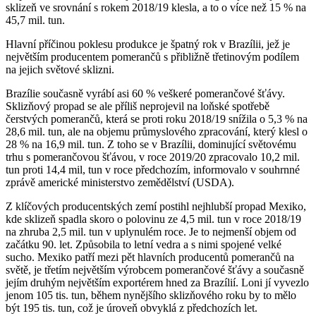
sklizeň ve srovnání s rokem 2018/19 klesla, a to o více než 15 % na
45,7 mil. tun.
Hlavní příčinou poklesu produkce je špatný rok v Brazílii, jež je
největším producentem pomerančů s přibližně třetinovým podílem
na jejich světové sklizni.
Brazílie současně vyrábí asi 60 % veškeré pomerančové šťávy.
Sklizňový propad se ale příliš neprojevil na loňské spotřebě
čerstvých pomerančů, která se proti roku 2018/19 snížila o 5,3 % na
28,6 mil. tun, ale na objemu průmyslového zpracování, který klesl o
28 % na 16,9 mil. tun. Z toho se v Brazílii, dominující světovému
trhu s pomerančovou šťávou, v roce 2019/20 zpracovalo 10,2 mil.
tun proti 14,4 mil, tun v roce předchozím, informovalo v souhrnné
zprávě americké ministerstvo zemědělství (USDA).
Z klíčových producentských zemí postihl nejhlubší propad Mexiko,
kde sklizeň spadla skoro o polovinu ze 4,5 mil. tun v roce 2018/19
na zhruba 2,5 mil. tun v uplynulém roce. Je to nejmenší objem od
začátku 90. let. Způsobila to letní vedra a s nimi spojené velké
sucho. Mexiko patří mezi pět hlavních producentů pomerančů na
světě, je třetím největším výrobcem pomerančové šťávy a současně
jejím druhým největším exportérem hned za Brazílií. Loni jí vyvezlo
jenom 105 tis. tun, během nynějšího sklizňového roku by to mělo
být 195 tis. tun, což je úroveň obvyklá z předchozích let.