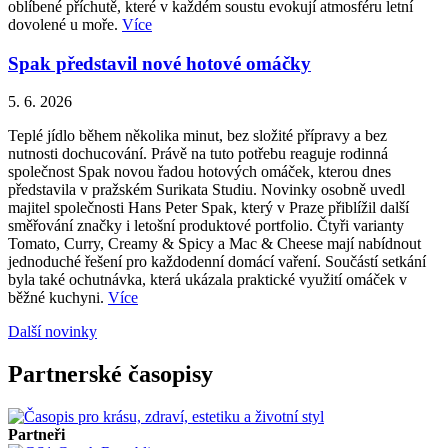
oblíbené příchutě, které v každém soustu evokují atmosféru letní
dovolené u moře.
Více
Spak představil nové hotové omáčky
5. 6. 2026
Teplé jídlo během několika minut, bez složité přípravy a bez
nutnosti dochucování. Právě na tuto potřebu reaguje rodinná
společnost Spak novou řadou hotových omáček, kterou dnes
představila v pražském Surikata Studiu. Novinky osobně uvedl
majitel společnosti Hans Peter Spak, který v Praze přiblížil další
směřování značky i letošní produktové portfolio. Čtyři varianty
Tomato, Curry, Creamy & Spicy a Mac & Cheese mají nabídnout
jednoduché řešení pro každodenní domácí vaření. Součástí setkání
byla také ochutnávka, která ukázala praktické využití omáček v
běžné kuchyni.
Více
Další novinky
Partnerské časopisy
Partneři