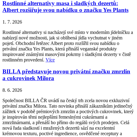
Rostlinné alternativy masa i sladkých dezertů:
Albert rozšiřuje svou nabídku o značku Yes Plants
1. 7. 2026
Rostlinné alternativy si nacházejí své místo v moderním jídelníčku a
nabízejí nové možnosti, jak si oblíbená jídla vychutnat v jiném
pojetí. Obchodní řetězec Albert proto rozšířil svou nabídku o
privátní značku Yes Plants, která přináší veganské produkty
inspirované známými masovými pokrmy i sladkými dezerty v čistě
rostlinném provedení.
Více
BILLA představuje novou privátní značku zmrzlin
a cukrovinek Milora
8. 6. 2026
Společnost BILLA ČR uvádí na český trh zcela novou exkluzivní
privátní značku Milora. Tato novinka přináší zákazníkům jedinečný
zážitek v podobě prémiových zmrzlin a poctivých cukrovinek, který
je inspirován těmi nejlepšími řemeslnými cukrárnami a
zmrzlinárnami, a přenáší ho přímo do regálů svých prodejen. Celá
nová řada sladkostí i mražených dezertů sází na excelentní
krémovou texturu, poctivé ingredience, osvědčené receptury a