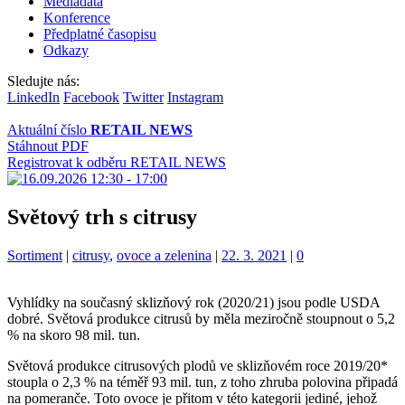
Mediadata
Konference
Předplatné časopisu
Odkazy
Sledujte nás:
LinkedIn
Facebook
Twitter
Instagram
Aktuální číslo
RETAIL NEWS
Stáhnout PDF
Registrovat k odběru RETAIL NEWS
Světový trh s citrusy
Kategorie:
Štítky:
Sortiment
|
citrusy
,
ovoce a zelenina
|
22. 3. 2021
|
0
Vyhlídky na současný sklizňový rok (2020/21) jsou podle USDA
dobré. Světová produkce citrusů by měla meziročně stoupnout o 5,2
% na skoro 98 mil. tun.
Světová produkce citrusových plodů ve sklizňovém roce 2019/20*
stoupla o 2,3 % na téměř 93 mil. tun, z toho zhruba polovina připadá
na pomeranče. Toto ovoce je přitom v této kategorii jediné, jehož