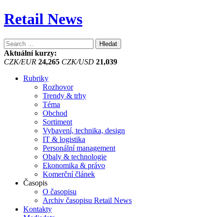
Retail News
Vyhledávání
Aktuální kurzy:
CZK/EUR
24,265
CZK/USD
21,039
Rubriky
Rozhovor
Trendy & trhy
Téma
Obchod
Sortiment
Vybavení, technika, design
IT & logistika
Personální management
Obaly & technologie
Ekonomika & právo
Komerční článek
Časopis
O časopisu
Archiv časopisu Retail News
Kontakty