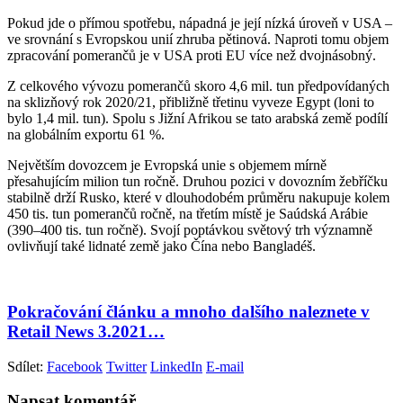
Pokud jde o přímou spotřebu, nápadná je její nízká úroveň v USA –
ve srovnání s Evropskou unií zhruba pětinová. Naproti tomu objem
zpracování pomerančů je v USA proti EU více než dvojnásobný.
Z celkového vývozu pomerančů skoro 4,6 mil. tun předpovídaných
na sklizňový rok 2020/21, přibližně třetinu vyveze Egypt (loni to
bylo 1,4 mil. tun). Spolu s Jižní Afrikou se tato arabská země podílí
na globálním exportu 61 %.
Největším dovozcem je Evropská unie s objemem mírně
přesahujícím milion tun ročně. Druhou pozici v dovozním žebříčku
stabilně drží Rusko, které v dlouhodobém průměru nakupuje kolem
450 tis. tun pomerančů ročně, na třetím místě je Saúdská Arábie
(390–400 tis. tun ročně). Svojí poptávkou světový trh významně
ovlivňují také lidnaté země jako Čína nebo Bangladéš.
Pokračování článku a mnoho dalšího naleznete v
Retail News 3.2021…
Sdílet:
Facebook
Twitter
LinkedIn
E-mail
Napsat komentář