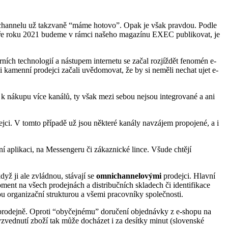
channelu už takzvaně “máme hotovo”. Opak je však pravdou. Podle
 jaře roku 2021 budeme v rámci našeho magazínu EXEC publikovat, je
ch technologií a nástupem internetu se začal rozjíždět fenomén e-
 kamenní prodejci začali uvědomovat, že by si neměli nechat ujet e-
t k nákupu více kanálů, ty však mezi sebou nejsou integrované a ani
ci. V tomto případě už jsou některé kanály navzájem propojené, a i
lní aplikaci, na Messengeru či zákaznické lince. Všude chtějí
dyž ji ale zvládnou, stávají se
omnichannelovými
prodejci. Hlavní
ment na všech prodejnách a distribučních skladech či identifikace
u organizační strukturou a všemi pracovníky společnosti.
a prodejně. Oproti “obyčejnému” doručení objednávky z e-shopu na
yzvednutí zboží tak může docházet i za desítky minut (slovenské