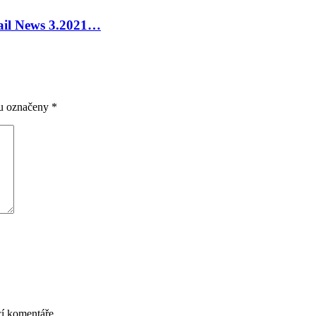
tail News 3.2021…
ou označeny
*
cí komentáře.