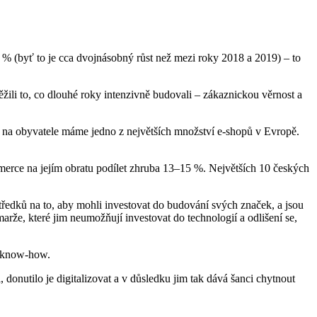
 % (byť to je cca dvojnásobný růst než mezi roky 2018 a 2019) – to
žili to, co dlouhé roky intenzivně budovali – zákaznickou věrnost a
 na obyvatele máme jedno z největších množství e-shopů v Evropě.
ommerce na jejím obratu podílet zhruba 13–15 %. Největších 10 českých
středků na to, aby mohli investovat do budování svých značek, a jsou
že, které jim neumožňují investovat do technologií a odlišení se,
í know-how.
donutilo je digitalizovat a v důsledku jim tak dává šanci chytnout