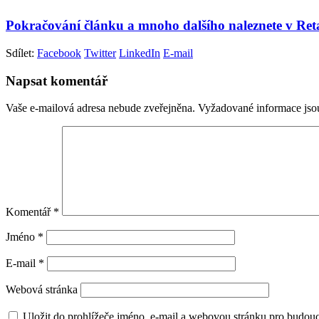
Pokračování článku a mnoho dalšího naleznete v Re
Sdílet:
Facebook
Twitter
LinkedIn
E-mail
Napsat komentář
Vaše e-mailová adresa nebude zveřejněna.
Vyžadované informace js
Komentář
*
Jméno
*
E-mail
*
Webová stránka
Uložit do prohlížeče jméno, e-mail a webovou stránku pro budou