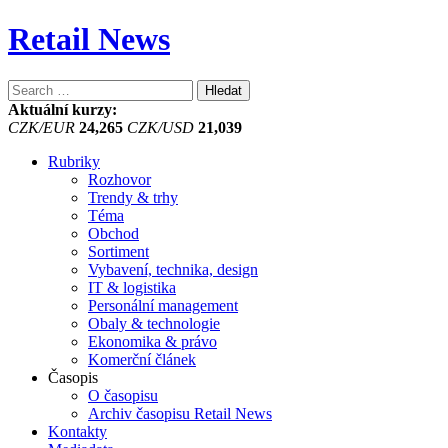
Retail News
Vyhledávání
Aktuální kurzy:
CZK/EUR
24,265
CZK/USD
21,039
Rubriky
Rozhovor
Trendy & trhy
Téma
Obchod
Sortiment
Vybavení, technika, design
IT & logistika
Personální management
Obaly & technologie
Ekonomika & právo
Komerční článek
Časopis
O časopisu
Archiv časopisu Retail News
Kontakty