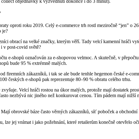
collect objednávky k vyzvednutí dokonce i do 3 minut).
?
raty oproti roku 2019. Celý e-commerce trh rostl meziročně “jen” o 26
o je?
íci obrací na velké značky, kterým věří. Tady velcí kamenní hráči vytě
i v post-covid světě?
očtu e-shopů označován za e-shopovou velmoc. A skutečně, v přepočtu
shopů bude 95 % extrémně malých.
část od firemních zákazníků, i tak se ale bude tenhle hegemon české e-c
 100 českých e-shopů pak reprezentuje 80–90 % obratu celého trhu.
 zvyšuje. Velcí hráči rostou na úkor malých, protože mají dostatek pro
asto nezbývá nic jiného než konkurovat cenou. Tím pádem mají nižší mar
. Mají obrovské báze často věrných zákazníků, síť poboček a obchodn
ze jej vnímat i jako požehnání, které retailerům konečně otevřelo oči, 