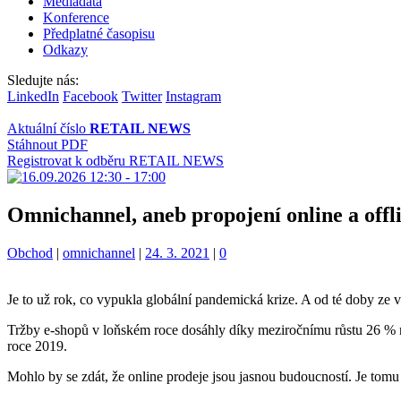
Mediadata
Konference
Předplatné časopisu
Odkazy
Sledujte nás:
LinkedIn
Facebook
Twitter
Instagram
Aktuální číslo
RETAIL NEWS
Stáhnout PDF
Registrovat k odběru RETAIL NEWS
Omnichannel, aneb propojení online a offli
Kategorie:
Štítky:
Obchod
|
omnichannel
|
24. 3. 2021
|
0
Je to už rok, co vypukla globální pandemická krize. A od té doby ze v
Tržby e-shopů v loňském roce dosáhly díky meziročnímu růstu 26 % na
roce 2019.
Mohlo by se zdát, že online prodeje jsou jasnou budoucností. Je tomu