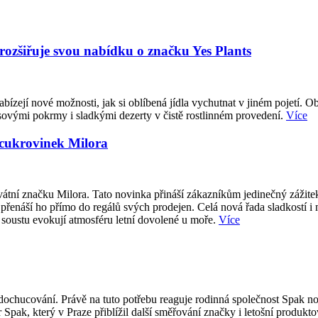
 rozšiřuje svou nabídku o značku Yes Plants
abízejí nové možnosti, jak si oblíbená jídla vychutnat v jiném pojetí. O
sovými pokrmy i sladkými dezerty v čistě rostlinném provedení.
Více
 cukrovinek Milora
átní značku Milora. Tato novinka přináší zákazníkům jedinečný zážite
přenáší ho přímo do regálů svých prodejen. Celá nová řada sladkostí i
 soustu evokují atmosféru letní dovolené u moře.
Více
ti dochucování. Právě na tuto potřebu reaguje rodinná společnost Spak
 Spak, který v Praze přiblížil další směřování značky i letošní produk