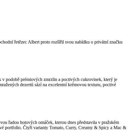
bchodní řetězec Albert proto rozšířil svou nabídku o privátní značku
k v podobě prémiových zmrzlin a poctivých cukrovinek, který je
 mražených dezertů sází na excelentní krémovou texturu, poctivé
 novou řadou hotových omáček, kterou dnes představila v pražském
tové portfolio. Čtyři varianty Tomato, Curry, Creamy & Spicy a Mac &