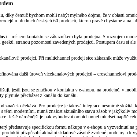
ordem
du, díky čemuž bychom mohli nabýt mylného dojmu, že v oblasti omni
l prodejů u předních českých 60 prodejců, kterou právě chystáme a na
oví
– místem kontaktu se zákazníkem byla prodejna. S rozvojem moderní
geeků, stranou pozornosti zavedených prodejců. Postupem času si ale i
ekanáloví) prodejci. Při multichannel prodeji sice zákazník může využí
inována další úroveň vícekanalových prodejců – croschanneloví prodej
lišují, jestli jsou se značkou v kontaktu v e-shopu, na prodejně, v mobi
ty plynule přecházet z kanálu do kanálu.
od značek očekává. Pro prodejce je taková integrace nesmírně složitá, k
y s těmi moderními, nutná znalost aktuálního stavu zásob v jakýkoliv mo
ce. Ještě náročnější je pak vybudovat omnichannel mindset napříč celo
 který představuje specifickou formu nákupu v e-shopu a vyzvednutí n
a produktů přizpůsobí aktuální skladové zásobě zvolené prodejny a k v