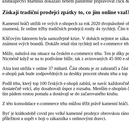
knihkupectví Martinus dokázalo během pandemie připravovat click & 
Získají tradiční prodejci zpátky to, co jim online vzal
Kamenní hráči utržili ve svých e-shopech za rok 2020 dvojnásobné ob
znamená, že online tržby tradičních prodejců rostly 4x rychleji. Čím t
Klíčovým faktorem byla samozřejmě krize. V dobách nejistot se zákazn
známost svých brandů. Dokáže retail růst rychleji než e-commerce trh 
Může, nahrává mu situace na českém e-commerce trhu. Ten je díky p
Nicméně když se na to podíváme blíže, tak z avizovaných 45 000 e-
Alza loni utržila v online 37 miliard. Část obratu je ze zahraničí a 
e-shopů pak bude zodpovědných za desítky procent obratu trhu a top
Podíl trhu, který top 100 českých e-shopů zabírá, se navíc každoročně
dostatečně velcí, aby dosahovali úspor z rozsahu. Menším e-shopům č
tím pádem rostou pomalu a dostávají se do začarovaného kruhu.
Z této konsolidace e-commerce trhu můžou těžit právě kamenní hráči
Byť je krátkodobě covid pro velké kamenné prodejce obrovskou ránou, l
příležitost a uspět v boji o zákazníka s onlinovými dravci.