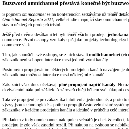
Buzzword omnichannel přestává konečně být buzzw
S pojmem
omnichannel
se na konferencích setkáváme už téměř deká
Omnichannel Reportu 2021
, velké studie mapující stav omnichanne
stav u některých prodejců tristní.
Ještě před dvěma desítkami let byli téměř všichni prodejci
jednokanál
commerce. První e-shopy vznikaly spíš jako projekty technologických 
commerce vlak.
Tím, jak spouštěli své e-shopy, se z nich stávali
multichanneloví
(víc
zákazník není schopen interakce mezi jednotlivými kanály.
Postupným propojováním některých prodejních kanálů navzájem je def
zákazník má možnost interakce mezi některými z kanálů.
Zákazníci však dnes očekávají
plné propojení napříč kanály
. Neroz
ekvivalentní nákupní zážitek. A zároveň chtějí během své nákupní ces
Takové propojení je pro zákazníka intuitivní a jednoduché, a proto to 
výzvy jsou technologické – potřeba propojit často velmi staré systém
zákazníka v každém prodejním kanálu a ideálně v průběhu celé interak
Příkladem z řady omnichannel nákupních scénářů je click & collect,
prodejnu je zde však zásadní rozdíl. Při nákupu na e-shopu se nabídk