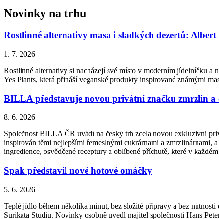
Novinky na trhu
Rostlinné alternativy masa i sladkých dezertů: Albert
1. 7. 2026
Rostlinné alternativy si nacházejí své místo v moderním jídelníčku a n
Yes Plants, která přináší veganské produkty inspirované známými ma
BILLA představuje novou privátní značku zmrzlin a
8. 6. 2026
Společnost BILLA ČR uvádí na český trh zcela novou exkluzivní priv
inspirován těmi nejlepšími řemeslnými cukrárnami a zmrzlinárnami, a 
ingredience, osvědčené receptury a oblíbené příchutě, které v každém
Spak představil nové hotové omáčky
5. 6. 2026
Teplé jídlo během několika minut, bez složité přípravy a bez nutnos
Surikata Studiu. Novinky osobně uvedl majitel společnosti Hans Peter