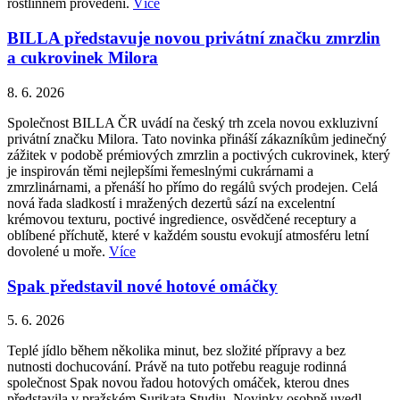
rostlinném provedení.
Více
BILLA představuje novou privátní značku zmrzlin
a cukrovinek Milora
8. 6. 2026
Společnost BILLA ČR uvádí na český trh zcela novou exkluzivní
privátní značku Milora. Tato novinka přináší zákazníkům jedinečný
zážitek v podobě prémiových zmrzlin a poctivých cukrovinek, který
je inspirován těmi nejlepšími řemeslnými cukrárnami a
zmrzlinárnami, a přenáší ho přímo do regálů svých prodejen. Celá
nová řada sladkostí i mražených dezertů sází na excelentní
krémovou texturu, poctivé ingredience, osvědčené receptury a
oblíbené příchutě, které v každém soustu evokují atmosféru letní
dovolené u moře.
Více
Spak představil nové hotové omáčky
5. 6. 2026
Teplé jídlo během několika minut, bez složité přípravy a bez
nutnosti dochucování. Právě na tuto potřebu reaguje rodinná
společnost Spak novou řadou hotových omáček, kterou dnes
představila v pražském Surikata Studiu. Novinky osobně uvedl