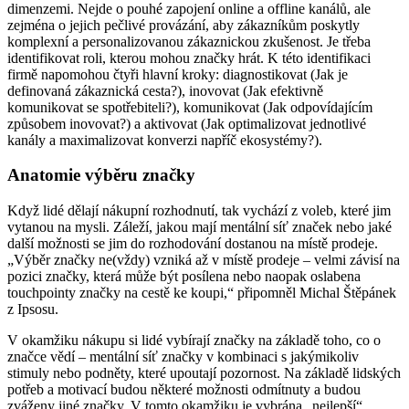
dimenzemi. Nejde o pouhé zapojení online a offline kanálů, ale
zejména o jejich pečlivé provázání, aby zákazníkům poskytly
komplexní a personalizovanou zákaznickou zkušenost. Je třeba
identifikovat roli, kterou mohou značky hrát. K této identifikaci
firmě napomohou čtyři hlavní kroky: diagnostikovat (Jak je
definovaná zákaznická cesta?), inovovat (Jak efektivně
komunikovat se spotřebiteli?), komunikovat (Jak odpovídajícím
způsobem inovovat?) a aktivovat (Jak optimalizovat jednotlivé
kanály a maximalizovat konverzi napříč ekosystémy?).
Anatomie výběru značky
Když lidé dělají nákupní rozhodnutí, tak vychází z voleb, které jim
vytanou na mysli. Záleží, jakou mají mentální síť značek nebo jaké
další možnosti se jim do rozhodování dostanou na místě prodeje.
„Výběr značky ne(vždy) vzniká až v místě prodeje – velmi závisí na
pozici značky, která může být posílena nebo naopak oslabena
touchpointy značky na cestě ke koupi,“ připomněl Michal Štěpánek
z Ipsosu.
V okamžiku nákupu si lidé vybírají značky na základě toho, co o
značce vědí – mentální síť značky v kombinaci s jakýmikoliv
stimuly nebo podněty, které upoutají pozornost. Na základě lidských
potřeb a motivací budou některé možnosti odmítnuty a budou
zváženy jiné značky. V tomto okamžiku je vybrána „nejlepší“