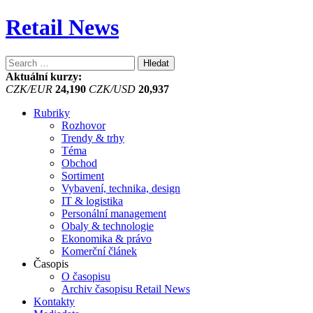
Retail News
Vyhledávání
Aktuální kurzy:
CZK/EUR
24,190
CZK/USD
20,937
Rubriky
Rozhovor
Trendy & trhy
Téma
Obchod
Sortiment
Vybavení, technika, design
IT & logistika
Personální management
Obaly & technologie
Ekonomika & právo
Komerční článek
Časopis
O časopisu
Archiv časopisu Retail News
Kontakty