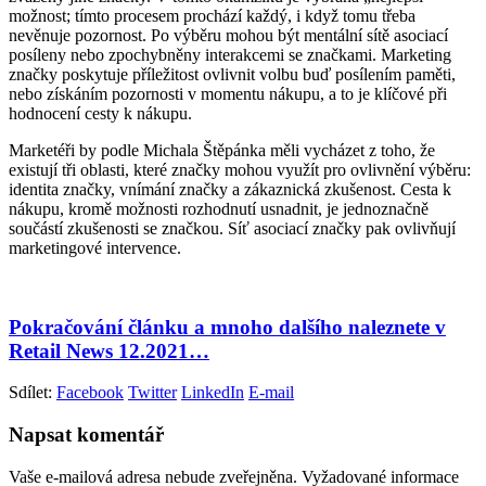
možnost; tímto procesem prochází každý, i když tomu třeba
nevěnuje pozornost. Po výběru mohou být mentální sítě asociací
posíleny nebo zpochybněny interakcemi se značkami. Marketing
značky poskytuje příležitost ovlivnit volbu buď posílením paměti,
nebo získáním pozornosti v momentu nákupu, a to je klíčové při
hodnocení cesty k nákupu.
Marketéři by podle Michala Štěpánka měli vycházet z toho, že
existují tři oblasti, které značky mohou využít pro ovlivnění výběru:
identita značky, vnímání značky a zákaznická zkušenost. Cesta k
nákupu, kromě možnosti rozhodnutí usnadnit, je jednoznačně
součástí zkušenosti se značkou. Síť asociací značky pak ovlivňují
marketingové intervence.
Pokračování článku a mnoho dalšího naleznete v
Retail News 12.2021…
Sdílet:
Facebook
Twitter
LinkedIn
E-mail
Napsat komentář
Vaše e-mailová adresa nebude zveřejněna.
Vyžadované informace