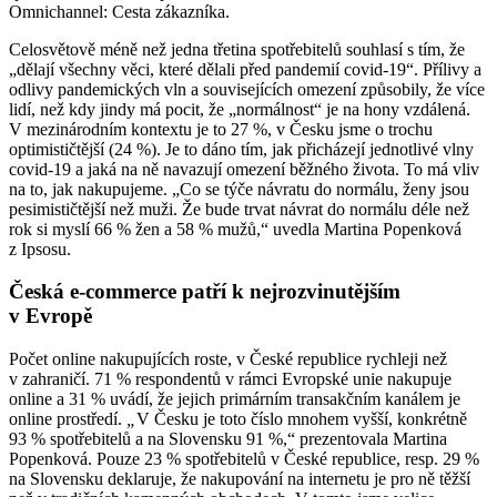
Omnichannel: Cesta zákazníka.
Celosvětově méně než jedna třetina spotřebitelů souhlasí s tím, že
„dělají všechny věci, které dělali před pandemií covid-19“. Přílivy a
odlivy pandemických vln a souvisejících omezení způsobily, že více
lidí, než kdy jindy má pocit, že „normálnost“ je na hony vzdálená.
V mezinárodním kontextu je to 27 %, v Česku jsme o trochu
optimističtější (24 %). Je to dáno tím, jak přicházejí jednotlivé vlny
covid-19 a jaká na ně navazují omezení běžného života. To má vliv
na to, jak nakupujeme. „Co se týče návratu do normálu, ženy jsou
pesimističtější než muži. Že bude trvat návrat do normálu déle než
rok si myslí 66 % žen a 58 % mužů,“ uvedla Martina Popenková
z Ipsosu.
Česká e-commerce patří k nejrozvinutějším
v Evropě
Počet online nakupujících roste, v České republice rychleji než
v zahraničí. 71 % respondentů v rámci Evropské unie nakupuje
online a 31 % uvádí, že jejich primárním transakčním kanálem je
online prostředí.
„
V Česku je toto číslo mnohem vyšší, konkrétně
93 % spotřebitelů a na Slovensku 91 %,“ prezentovala Martina
Popenková. Pouze 23 % spotřebitelů v České republice, resp. 29 %
na Slovensku deklaruje, že nakupování na internetu je pro ně těžší