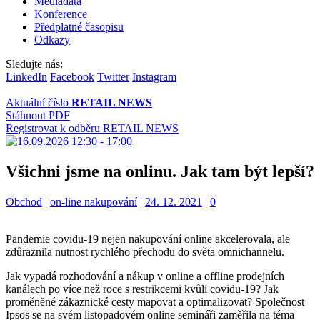
Mediadata
Konference
Předplatné časopisu
Odkazy
Sledujte nás:
LinkedIn
Facebook
Twitter
Instagram
Aktuální číslo
RETAIL NEWS
Stáhnout PDF
Registrovat k odběru RETAIL NEWS
Všichni jsme na onlinu. Jak tam být lepší?
Kategorie:
Štítky:
Obchod
|
on-line nakupování
|
24. 12. 2021
|
0
Pandemie covidu-19 nejen nakupování online akcelerovala, ale
zdůraznila nutnost rychlého přechodu do světa omnichannelu.
Jak vypadá rozhodování a nákup v online a offline prodejních
kanálech po více než roce s restrikcemi kvůli covidu-19? Jak
proměněné zákaznické cesty mapovat a optimalizovat? Společnost
Ipsos se na svém listopadovém online semináři zaměřila na téma