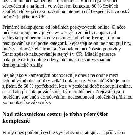
než v tradičních kamenných obchodech. V tomto jsme velice
sebevědomí a na špici i ve světovém kontextu. 80 % českých
spotřebitelů se při nakupování na internetu cítí bezpečně. Evropský
průměr je přitom 63 %.
Primárně nakupujeme od lokálních poskytovatelů online. O něco
méně nakupujeme v jiných evropských zemích, naopak nad
světovým průměrem jsme v nakupování mimo Evropu. Online
nakupování se liší podle kategorií. Nejčastěji se online nakupují hry,
hračky a domácí elektronika. Naopak nejméně často potraviny.
Tento způsob nakupování je stejný i v ČR. Mladší generace
nakupuje častěji online oděvy, ale jinak nejsou významné
demografické rozdíly.
Stejně jako v kamenných obchodech je dnes i na online mezi
jednotlivými obchodníky velká konkurence. Velmi důležité je proto
zjištění, že 68 % spotřebitelů, kteří v poslední době nakoupili online,
se setkalo při nakupování s nějakým problémem. Nejčastěji jsou
problémy spojené s doručováním, nedostupností položek či přílišnou
komunikací se zákazníky.
Nad zákaznickou cestou je třeba přemýšlet
komplexně
Firmy dnes potřebují rychle vyvíjet svou strategii… napříč všemi