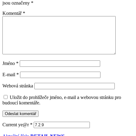
jsou označeny
*
Komentář
*
Jméno
*
E-mail
*
Webová stránka
Uložit do prohlížeče jméno, e-mail a webovou stránku pro
budoucí komentáře.
Current ye@r
*