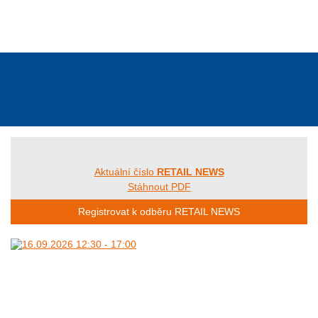
Rubriky
Časopis
Kontakty
Mediadata
Konference
Předplatné časopisu
Odkazy
Aktuální číslo
RETAIL NEWS
Stáhnout PDF
Registrovat k odběru RETAIL NEWS
Heslem Action je motto:
Malé ceny, velké úsměvy