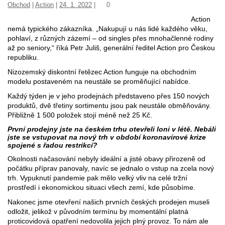
Obchod
|
Action
|
24. 1. 2022
|
0
Action
nemá typického zákazníka. „Nakupují u nás lidé každého věku,
pohlaví, z různých zázemí – od singles přes mnohačlenné rodiny
až po seniory,“ říká Petr Juliš, generální ředitel Action pro Českou
republiku.
Nizozemský diskontní řetězec Action funguje na obchodním
modelu postaveném na neustále se proměňující nabídce.
Každý týden je v jeho prodejnách představeno přes 150 nových
produktů, dvě třetiny sortimentu jsou pak neustále obměňovány.
Přibližně 1 500 položek stojí méně než 25 Kč.
První prodejny jste na českém trhu otevřeli loni v létě. Nebáli
jste se vstupovat na nový trh v období koronavirové krize
spojené s řadou restrikcí?
Okolnosti načasování nebyly ideální a jisté obavy přirozeně od
počátku příprav panovaly, navíc se jednalo o vstup na zcela nový
trh. Vypuknutí pandemie pak mělo velký vliv na celé tržní
prostředí i ekonomickou situaci všech zemí, kde působíme.
Nakonec jsme otevření našich prvních českých prodejen museli
odložit, jelikož v původním termínu by momentální platná
proticovidová opatření nedovolila jejich plný provoz. To nám ale