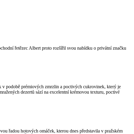
bchodní řetězec Albert proto rozšířil svou nabídku o privátní značku
k v podobě prémiových zmrzlin a poctivých cukrovinek, který je
 mražených dezertů sází na excelentní krémovou texturu, poctivé
 novou řadou hotových omáček, kterou dnes představila v pražském