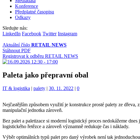
Mediadata
Konference
Předplatné časopisu
Odkazy
Sledujte nás:
LinkedIn
Facebook
Twitter
Instagram
Aktuální číslo
RETAIL NEWS
Stáhnout PDF
Registrovat k odběru RETAIL NEWS
Paleta jako přepravní obal
Kategorie:
Štítky:
IT & logistika
|
palety
|
30. 11. 2022
|
0
Nejčastějším způsobem využití je konstrukce prosté palety ze dřeva, z
manipulační jednotka zároveň.
Bez palet a paletizace si moderní logistický proces nedokážeme dn
logistického řetězce a zároveň významně redukuje čas i náklady.
Výběr optimálních typů palet pro daný výrobek není tak jednoduchou z