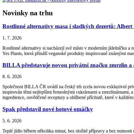
Novinky na trhu
Rostlinné alternativy masa i sladkých dezertů: Albert
1. 7. 2026
Rostlinné alternativy si nacházejí své místo v moderním jídelníčku a n
Yes Plants, která přináší veganské produkty inspirované známými ma
BILLA představuje novou privátní značku zmrzlin a
8. 6. 2026
Společnost BILLA ČR uvádí na český trh zcela novou exkluzivní priv
inspirován těmi nejlepšími řemeslnými cukrárnami a zmrzlinárnami, a 
ingredience, osvědčené receptury a oblíbené příchutě, které v každém
Spak představil nové hotové omáčky
5. 6. 2026
Teplé jídlo během několika minut, bez složité přípravy a bez nutnos