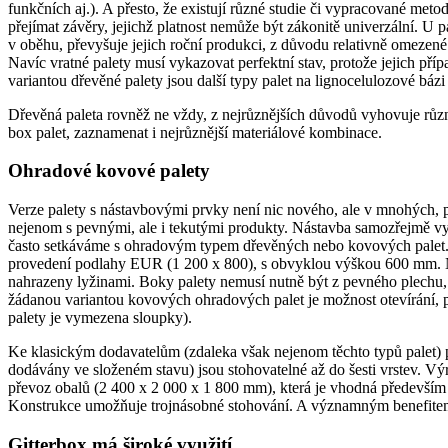
funkčních aj.). A přesto, že existují různé studie či vypracované met
přejímat závěry, jejichž platnost nemůže být zákonitě univerzální. U p
v oběhu, převyšuje jejich roční produkci, z důvodu relativně omezené 
Navíc vratné palety musí vykazovat perfektní stav, protože jejich př
variantou dřevěné palety jsou další typy palet na lignocelulozové bázi (p
Dřevěná paleta rovněž ne vždy, z nejrůznějších důvodů vyhovuje různý
box palet, zaznamenat i nejrůznější materiálové kombinace.
Ohradové kovové palety
Verze palety s nástavbovými prvky není nic nového, ale v mnohých, p
nejenom s pevnými, ale i tekutými produkty. Nástavba samozřejmě vy
často setkáváme s ohradovým typem dřevěných nebo kovových palet. Ko
provedení podlahy EUR (1 200 x 800), s obvyklou výškou 600 mm. Nejč
nahrazeny lyžinami. Boky palety nemusí nutně být z pevného plechu, a
žádanou variantou kovových ohradových palet je možnost otevírání, p
palety je vymezena sloupky).
Ke klasickým dodavatelům (zdaleka však nejenom těchto typů palet) p
dodávány ve složeném stavu) jsou stohovatelné až do šesti vrstev. Vý
převoz obalů (2 400 x 2 000 x 1 800 mm), která je vhodná především
Konstrukce umožňuje trojnásobné stohování. A významným benefitem je
Gitterbox má široké využití