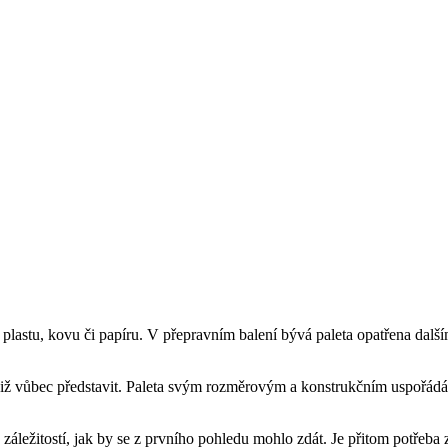
 plastu, kovu či papíru. V přepravním balení bývá paleta opatřena další
es již vůbec představit. Paleta svým rozměrovým a konstrukčním uspo
áležitostí, jak by se z prvního pohledu mohlo zdát. Je přitom potřeba