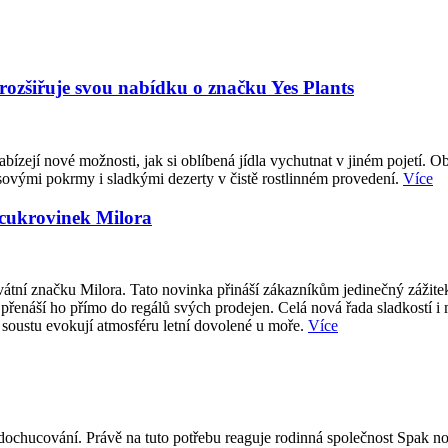
 rozšiřuje svou nabídku o značku Yes Plants
abízejí nové možnosti, jak si oblíbená jídla vychutnat v jiném pojetí. O
sovými pokrmy i sladkými dezerty v čistě rostlinném provedení.
Více
 cukrovinek Milora
átní značku Milora. Tato novinka přináší zákazníkům jedinečný zážite
přenáší ho přímo do regálů svých prodejen. Celá nová řada sladkostí i
 soustu evokují atmosféru letní dovolené u moře.
Více
ti dochucování. Právě na tuto potřebu reaguje rodinná společnost Spak