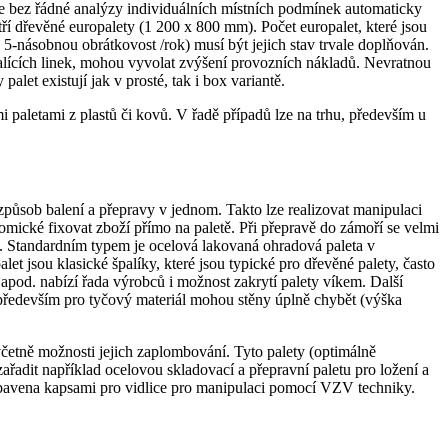
elze bez řádné analýzy individuálních místních podmínek automaticky
atří dřevěné europalety (1 200 x 800 mm). Počet europalet, které jsou
 5-násobnou obrátkovost /rok) musí být jejich stav trvale doplňován.
balících linek, mohou vyvolat zvýšení provozních nákladů. Nevratnou
palet existují jak v prosté, tak i box variantě.
 paletami z plastů či kovů. V řadě případů lze na trhu, především u
působ balení a přepravy v jednom. Takto lze realizovat manipulaci
ické fixovat zboží přímo na paletě. Při přepravě do zámoří se velmi
u. Standardním typem je ocelová lakovaná ohradová paleta v
jsou klasické špalíky, které jsou typické pro dřevěné palety, často
apod. nabízí řada výrobců i možnost zakrytí palety víkem. Další
 především pro tyčový materiál mohou stěny úplně chybět (výška
četně možnosti jejich zaplombování. Tyto palety (optimálně
ařadit například ocelovou skladovací a přepravní paletu pro ložení a
vybavena kapsami pro vidlice pro manipulaci pomocí VZV techniky.