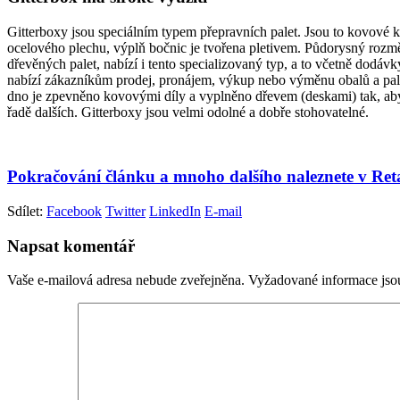
Gitterboxy jsou speciálním typem přepravních palet. Jsou to kovové k
ocelového plechu, výplň bočnic je tvořena pletivem. Půdorysný rozm
dřevěných palet, nabízí i tento specializovaný typ, a to včetně dodávk
nabízí zákazníkům prodej, pronájem, výkup nebo výměnu obalů a palet
dno je zpevněno kovovými díly a vyplněno dřevem (deskami) tak, aby
řadě dalších. Gitterboxy jsou velmi odolné a dobře stohovatelné.
Pokračování článku a mnoho dalšího naleznete v Re
Sdílet:
Facebook
Twitter
LinkedIn
E-mail
Napsat komentář
Vaše e-mailová adresa nebude zveřejněna.
Vyžadované informace js