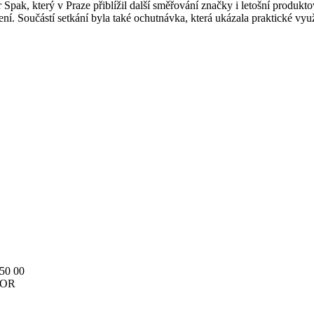
 Spak, který v Praze přiblížil další směřování značky i letošní produk
í. Součástí setkání byla také ochutnávka, která ukázala praktické vy
150 00
v OR