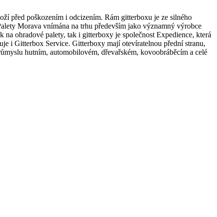
boží před poškozením i odcizením. Rám gitterboxu je ze silného
t Palety Morava vnímána na trhu především jako významný výrobce
k na ohradové palety, tak i gitterboxy je společnost Expedience, která
i Gitterbox Service. Gitterboxy mají otevíratelnou přední stranu,
v průmyslu hutním, automobilovém, dřevařském, kovoobráběcím a celé