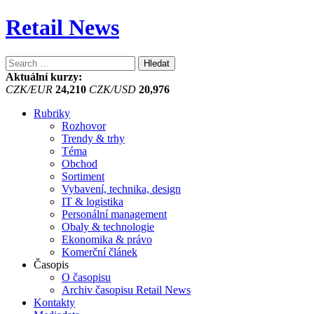
Retail News
Vyhledávání
Aktuální kurzy:
CZK/EUR
24,210
CZK/USD
20,976
Rubriky
Rozhovor
Trendy & trhy
Téma
Obchod
Sortiment
Vybavení, technika, design
IT & logistika
Personální management
Obaly & technologie
Ekonomika & právo
Komerční článek
Časopis
O časopisu
Archiv časopisu Retail News
Kontakty