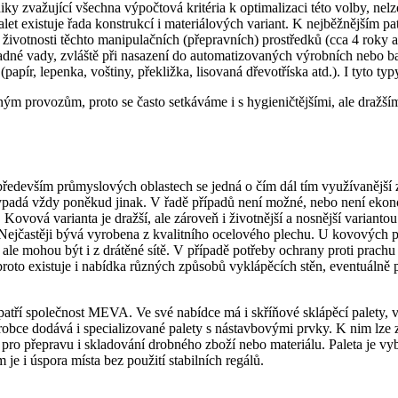
odiky zvažující všechna výpočtová kritéria k optimalizaci této volby, n
alet existuje řada konstrukcí i materiálových variant. K nejběžnějším p
životnosti těchto manipulačních (přepravních) prostředků (cca 4 roky a
ípadné vady, zvláště při nasazení do automatizovaných výrobních nebo 
apír, lepenka, voštiny, překližka, lisovaná dřevotříska atd.). I tyto typy 
m provozům, proto se často setkáváme i s hygieničtějšími, ale dražšími
ředevším průmyslových oblastech se jedná o čím dál tím využívanější z
padá vždy poněkud jinak. V řadě případů není možné, nebo není ekonom
vová varianta je dražší, ale zároveň i životnější a nosnější varianto
astěji bývá vyrobena z kvalitního ocelového plechu. U kovových palet 
le mohou být i z drátěné sítě. V případě potřeby ochrany proti prachu 
roto existuje i nabídka různých způsobů vyklápěcích stěn, eventuálně
atří společnost MEVA. Ve své nabídce má i skříňové sklápěcí palety, v
robce dodává i specializované palety s nástavbovými prvky. K nim lze z
 pro přepravu i skladování drobného zboží nebo materiálu. Paleta je 
 i úspora místa bez použití stabilních regálů.