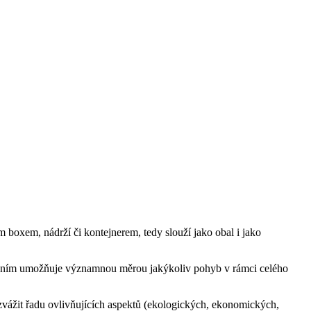
m boxem, nádrží či kontejnerem, tedy slouží jako obal i jako
řádáním umožňuje významnou měrou jakýkoliv pohyb v rámci celého
 zvážit řadu ovlivňujících aspektů (ekologických, ekonomických,