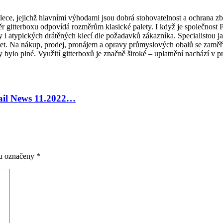
lece, jejichž hlavními výhodami jsou dobrá stohovatelnost a ochrana z
ěr gitterboxu odpovídá rozměrům klasické palety. I když je společnos
y i atypických drátěných klecí dle požadavků zákazníka. Specialistou ja
. Na nákup, prodej, pronájem a opravy průmyslových obalů se zaměřuje 
 bylo plné. Využití gitterboxů je značně široké – uplatnění nachází 
tail News 11.2022…
ou označeny
*