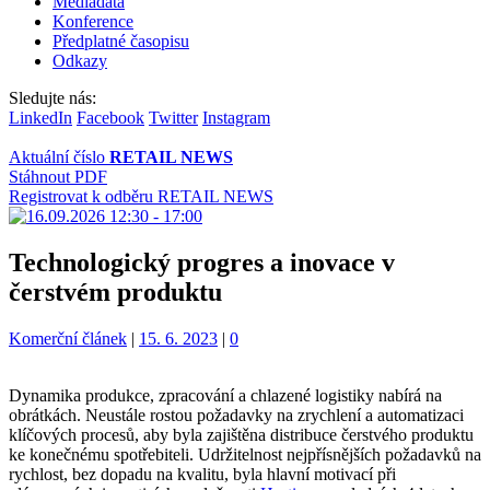
Mediadata
Konference
Předplatné časopisu
Odkazy
Sledujte nás:
LinkedIn
Facebook
Twitter
Instagram
Aktuální číslo
RETAIL NEWS
Stáhnout PDF
Registrovat k odběru RETAIL NEWS
Technologický progres a inovace v
čerstvém produktu
Kategorie:
Komerční článek
|
15. 6. 2023
|
0
Dynamika produkce, zpracování a chlazené logistiky nabírá na
obrátkách. Neustále rostou požadavky na zrychlení a automatizaci
klíčových procesů, aby byla zajištěna distribuce čerstvého produktu
ke konečnému spotřebiteli. Udržitelnost nejpřísnějších požadavků na
rychlost, bez dopadu na kvalitu, byla hlavní motivací při