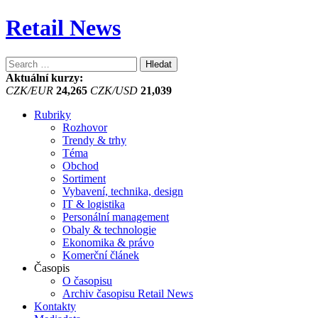
Retail News
Vyhledávání
Aktuální kurzy:
CZK/EUR
24,265
CZK/USD
21,039
Rubriky
Rozhovor
Trendy & trhy
Téma
Obchod
Sortiment
Vybavení, technika, design
IT & logistika
Personální management
Obaly & technologie
Ekonomika & právo
Komerční článek
Časopis
O časopisu
Archiv časopisu Retail News
Kontakty