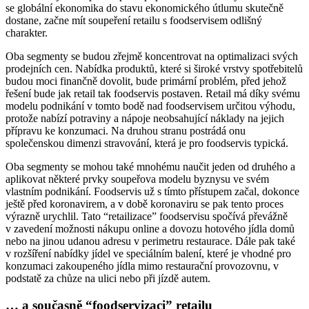
se globální ekonomika do stavu ekonomického útlumu skutečně
dostane, začne mít soupeření retailu s foodservisem odlišný
charakter.
Oba segmenty se budou zřejmě koncentrovat na optimalizaci svých
prodejních cen. Nabídka produktů, které si široké vrstvy spotřebitelů
budou moci finančně dovolit, bude primární problém, před jehož
řešení bude jak retail tak foodservis postaven. Retail má díky svému
modelu podnikání v tomto bodě nad foodservisem určitou výhodu,
protože nabízí potraviny a nápoje neobsahující náklady na jejich
přípravu ke konzumaci. Na druhou stranu postrádá onu
společenskou dimenzi stravování, která je pro foodservis typická.
Oba segmenty se mohou také mnohému naučit jeden od druhého a
aplikovat některé prvky soupeřova modelu byznysu ve svém
vlastním podnikání. Foodservis už s tímto přístupem začal, dokonce
ještě před koronavirem, a v době koronaviru se pak tento proces
výrazně urychlil. Tato “retailizace” foodservisu spočívá převážně
v zavedení možnosti nákupu online a dovozu hotového jídla domů
nebo na jinou udanou adresu v perimetru restaurace. Dále pak také
v rozšíření nabídky jídel ve speciálním balení, které je vhodné pro
konzumaci zakoupeného jídla mimo restaurační provozovnu, v
podstatě za chůze na ulici nebo při jízdě autem.
… a současně “foodservizaci” retailu