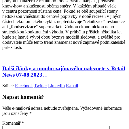
pohybu manažerů z retailu do foodservisu a naopak, přenášení
know-how a zkušeností oběma směry. V každém případě však
v centru pozornosti zůstane cena. Pokud se obě soupeřící strany
nedokážou vměstnat do cenové poptávky v době recese i v jiných
částech ekonomického cyklu, nepředstavuje “retailizace“ restaurace
ani „foodservizace“ supermarketu žádnou ekonomickou nebo
strategickou konkurenční výhodu. V průběhu příštích několika let
bude zajímavé vývoj obou byznys modelů sledovat, a zvláště pro
dodavatele může tento trend znamenat nové zajímavé podnikatelské
příležitosti.
Další články a mnoho zajímavého naleznete v Retail
News 07-08.2023…
Sdílet:
Facebook
Twitter
LinkedIn
E-mail
Napsat komentář
Vaše e-mailová adresa nebude zveřejněna.
Vyžadované informace
jsou označeny
*
Komentář
*