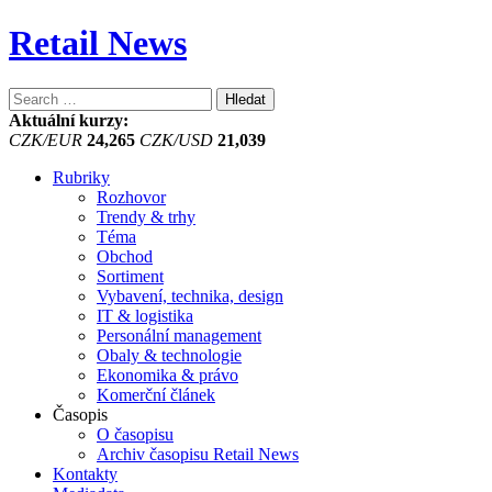
Retail News
Vyhledávání
Aktuální kurzy:
CZK/EUR
24,265
CZK/USD
21,039
Rubriky
Rozhovor
Trendy & trhy
Téma
Obchod
Sortiment
Vybavení, technika, design
IT & logistika
Personální management
Obaly & technologie
Ekonomika & právo
Komerční článek
Časopis
O časopisu
Archiv časopisu Retail News
Kontakty