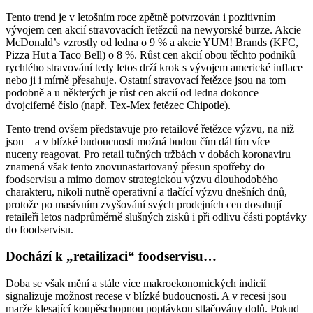
Tento trend je v letošním roce zpětně potvrzován i pozitivním
vývojem cen akcií stravovacích řetězců na newyorské burze. Akcie
McDonald’s vzrostly od ledna o 9 % a akcie YUM! Brands (KFC,
Pizza Hut a Taco Bell) o 8 %. Růst cen akcií obou těchto podniků
rychlého stravování tedy letos drží krok s vývojem americké inflace
nebo ji i mírně přesahuje. Ostatní stravovací řetězce jsou na tom
podobně a u některých je růst cen akcií od ledna dokonce
dvojciferné číslo (např. Tex-Mex řetězec Chipotle).
Tento trend ovšem představuje pro retailové řetězce výzvu, na niž
jsou – a v blízké budoucnosti možná budou čím dál tím více –
nuceny reagovat. Pro retail tučných tržbách v dobách koronaviru
znamená však tento znovunastartovaný přesun spotřeby do
foodservisu a mimo domov strategickou výzvu dlouhodobého
charakteru, nikoli nutně operativní a tlačící výzvu dnešních dnů,
protože po masívním zvyšování svých prodejních cen dosahují
retaileři letos nadprůměrně slušných zisků i při odlivu části poptávky
do foodservisu.
Dochází k „retailizaci“ foodservisu…
Doba se však mění a stále více makroekonomických indicií
signalizuje možnost recese v blízké budoucnosti. A v recesi jsou
marže klesající koupěschopnou poptávkou stlačovány dolů. Pokud