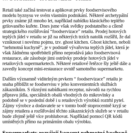
Retail také začíná testovat a aplikovat prvky foodservisového
modelu byznysu ve svém vlastním podnikání. Některé archetypální
prvky známe již mnoho let, například nabídku klasického teplého
grilovaného kuřete. Dnes jsme však svědky podstatného a cíleně
strategického rozšiřování “foodservizace” retailu. Prodej hotových
teplých jídel v retailu se již na některých trzích natolik rozšířil, že dal
vzniknout i novému pojmu, tzv. ghost kitchen. Ghost kitchen, neboli
“nehmotná kuchyně”, je v podstatě vývařovna teplých jídel, která je
však žádnému spotřebiteli přímo neprodává jako foodservisová
restaurace, ale zásobuje jimi ostrůvky prodeje hotových jídel v
retailových supermarketech. Některé retailové řetězce šly ještě dále a
zavedly koncept mini-restaurace uvnitř samotného supermarketu.
Dalším významně viditelným prvkem “ foodservizace” retailu je
snaha přiblížit se foodservisu v jeho konvenientních službách
zákazníkům. S různými nabídkami receptur, návodů na rychlou
přípravu jídla, speciálních obalů vhodných do mikrovlnky a
podobně se v poslední době i u retailových výrobků roztrhl pytel.
Zájmy výrobce a dodavatele se v tomto bodě stoprocentně kryjí se
zájmy retailera a rozšiřování těchto zákaznických služeb se v retailu
bude zřejmě ještě více prohlubovat. Například pomocí QR kódů
umístěných přímo na primárním obalu výrobku.
Supermarkety rozvíjejí koncept nehmotné kuchyně