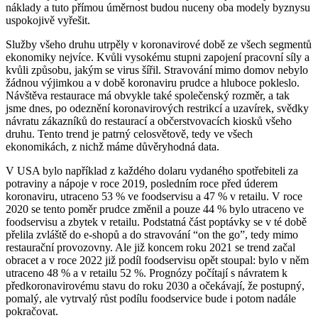
náklady a tuto přímou úměrnost budou nuceny oba modely byznysu
uspokojivě vyřešit.
Služby všeho druhu utrpěly v koronavirové době ze všech segmentů
ekonomiky nejvíce. Kvůli vysokému stupni zapojení pracovní síly a
kvůli způsobu, jakým se virus šířil. Stravování mimo domov nebylo
žádnou výjimkou a v době koronaviru prudce a hluboce pokleslo.
Návštěva restaurace má obvykle také společenský rozměr, a tak
jsme dnes, po odeznění koronavirových restrikcí a uzavírek, svědky
návratu zákazníků do restaurací a občerstvovacích kiosků všeho
druhu. Tento trend je patrný celosvětově, tedy ve všech
ekonomikách, z nichž máme důvěryhodná data.
V USA bylo například z každého dolaru vydaného spotřebiteli za
potraviny a nápoje v roce 2019, posledním roce před úderem
koronaviru, utraceno 53 % ve foodservisu a 47 % v retailu. V roce
2020 se tento poměr prudce změnil a pouze 44 % bylo utraceno ve
foodservisu a zbytek v retailu. Podstatná část poptávky se v té době
přelila zvláště do e-shopů a do stravování “on the go”, tedy mimo
restaurační provozovny. Ale již koncem roku 2021 se trend začal
obracet a v roce 2022 již podíl foodservisu opět stoupal: bylo v něm
utraceno 48 % a v retailu 52 %. Prognózy počítají s návratem k
předkoronavirovému stavu do roku 2030 a očekávají, že postupný,
pomalý, ale vytrvalý růst podílu foodservice bude i potom nadále
pokračovat.