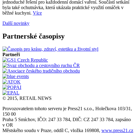
jednoduché řešení pro každodenní domácí vaření. Součástí setkání
byla také ochutnávka, která ukázala praktické využití omáček v
běžné kuchyni.
Více
Další novinky
Partnerské časopisy
Partneři
© 2015, RETAIL NEWS
Provozovatelem tohoto serveru je Press21 s.r.o., Holečkova 103/31,
150 00
Praha 5 Smíchov, IČO: 247 33 784, DIČ: CZ 247 33 784, zapsáno
v OR
Městského soudu v Praze, oddíl C, vložka 169808,
www.press21.cz