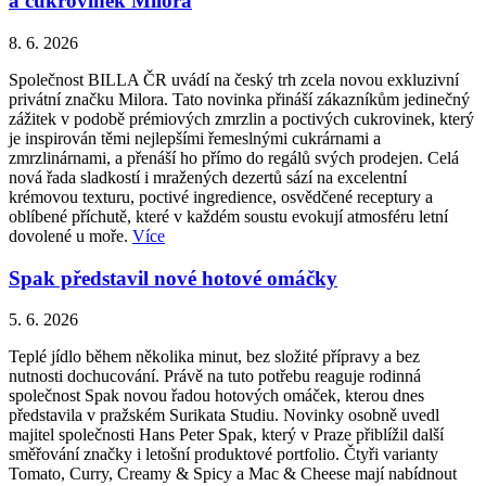
a cukrovinek Milora
8. 6. 2026
Společnost BILLA ČR uvádí na český trh zcela novou exkluzivní
privátní značku Milora. Tato novinka přináší zákazníkům jedinečný
zážitek v podobě prémiových zmrzlin a poctivých cukrovinek, který
je inspirován těmi nejlepšími řemeslnými cukrárnami a
zmrzlinárnami, a přenáší ho přímo do regálů svých prodejen. Celá
nová řada sladkostí i mražených dezertů sází na excelentní
krémovou texturu, poctivé ingredience, osvědčené receptury a
oblíbené příchutě, které v každém soustu evokují atmosféru letní
dovolené u moře.
Více
Spak představil nové hotové omáčky
5. 6. 2026
Teplé jídlo během několika minut, bez složité přípravy a bez
nutnosti dochucování. Právě na tuto potřebu reaguje rodinná
společnost Spak novou řadou hotových omáček, kterou dnes
představila v pražském Surikata Studiu. Novinky osobně uvedl
majitel společnosti Hans Peter Spak, který v Praze přiblížil další
směřování značky i letošní produktové portfolio. Čtyři varianty
Tomato, Curry, Creamy & Spicy a Mac & Cheese mají nabídnout