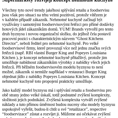
Všechny tyto nové trendy jakéhosi splývání retailu a foodservisu
jsou však pro situaci na trhu velmi pozitivní, protože vítězem je
v každém případě zákazník. Nehmotné kuchyně začínají být
využívány i samotnými foodservisovými řetězci pro přímé dodávky
hotových jídel zákazníkům domů. YUM! Brands vytvořil pro tento
druh byznysu i novou organizační složku, do jejíhož čela postavil
pracovní pozici s charakteristickým názvem “Ghost Kitchens
Director”, neboli ředitel pro nehmotné kuchyně. Pro velké
foodservisové firmy, které provozují více než jednu značku svých
řetězců (např. RBI vlastní Burger King and Popeyes Louisiana
Kitchen ), je koncept nehmotné kuchyně přitažlivý, protože jim
umožňuje nabídnout zákazníkům výrobky z nabídky všech jejich
řetězců. Při běžném foodservisovém modelu byznysu to není
možné, zákazník si nemůže například v restauraci Burger King
objednat jídlo z nabídky Popeyes Louisiana Kitchen. Koncept
nehmotné kuchyně toto propojení prakticky umožňuje.
Jako každý model byznysu má i splývání retailu a foodservisu pro
obě strany jedno velké úskalí, totiž podstatné zvýšení komplexity,
složitosti jejich podnikání. Zvýšená komplexita vytváří zvýšené
náklady a tuto přímou úměrnost budou nuceny oba modely byznysu
uspokojivě vyřešit, budou-li chtít u své “retailizace”, respective
“foodservizace” zůstat a rozvíjet ji. Můžeme asi očekávat zvýšení