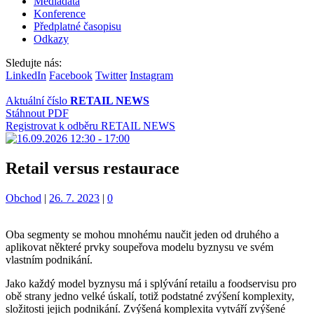
Mediadata
Konference
Předplatné časopisu
Odkazy
Sledujte nás:
LinkedIn
Facebook
Twitter
Instagram
Aktuální číslo
RETAIL NEWS
Stáhnout PDF
Registrovat k odběru RETAIL NEWS
Retail versus restaurace
Kategorie:
Obchod
|
26. 7. 2023
|
0
Oba segmenty se mohou mnohému naučit jeden od druhého a
aplikovat některé prvky soupeřova modelu byznysu ve svém
vlastním podnikání.
Jako každý model byznysu má i splývání retailu a foodservisu pro
obě strany jedno velké úskalí, totiž podstatné zvýšení komplexity,
složitosti jejich podnikání. Zvýšená komplexita vytváří zvýšené