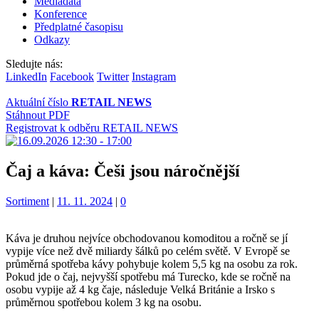
Mediadata
Konference
Předplatné časopisu
Odkazy
Sledujte nás:
LinkedIn
Facebook
Twitter
Instagram
Aktuální číslo
RETAIL NEWS
Stáhnout PDF
Registrovat k odběru RETAIL NEWS
Čaj a káva: Češi jsou náročnější
Kategorie:
Sortiment
|
11. 11. 2024
|
0
Káva je druhou nejvíce obchodovanou komoditou a ročně se jí
vypije více než dvě miliardy šálků po celém světě. V Evropě se
průměrná spotřeba kávy pohybuje kolem 5,5 kg na osobu za rok.
Pokud jde o čaj, nejvyšší spotřebu má Turecko, kde se ročně na
osobu vypije až 4 kg čaje, následuje Velká Británie a Irsko s
průměrnou spotřebou kolem 3 kg na osobu.