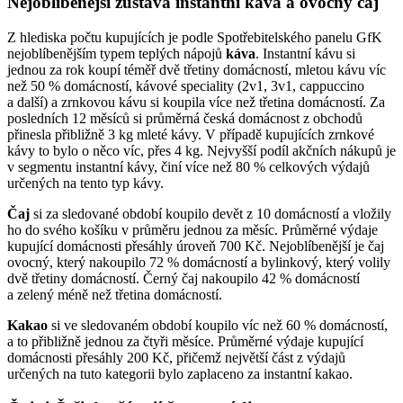
Nejoblíbenější zůstává instantní káva a ovocný čaj
Z hlediska počtu kupujících je podle Spotřebitelského panelu GfK
nejoblíbenějším typem teplých nápojů
káva
. Instantní kávu si
jednou za rok koupí téměř dvě třetiny domácností, mletou kávu víc
než 50 % domácností, kávové speciality (2v1, 3v1, cappuccino
a další) a zrnkovou kávu si koupila více než třetina domácností. Za
posledních 12 měsíců si průměrná česká domácnost z obchodů
přinesla přibližně 3 kg mleté kávy. V případě kupujících zrnkové
kávy to bylo o něco víc, přes 4 kg. Nejvyšší podíl akčních nákupů je
v segmentu instantní kávy, činí více než 80 % celkových výdajů
určených na tento typ kávy.
Čaj
si za sledované období koupilo devět z 10 domácností a vložily
ho do svého košíku v průměru jednou za měsíc. Průměrné výdaje
kupující domácnosti přesáhly úroveň 700 Kč. Nejoblíbenější je čaj
ovocný, který nakoupilo 72 % domácností a bylinkový, který volily
dvě třetiny domácností. Černý čaj nakoupilo 42 % domácností
a zelený méně než třetina domácností.
Kakao
si ve sledovaném období koupilo víc než 60 % domácností,
a to přibližně jednou za čtyři měsíce. Průměrné výdaje kupující
domácnosti přesáhly 200 Kč, přičemž největší část z výdajů
určených na tuto kategorii bylo zaplaceno za instantní kakao.