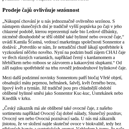
Prodeje čajů ovlivňuje sezónnost
„Nákupní chování je u nás jednoznačně ovlivněno sezónou. S
nástupem slunečných dní je tradičně vyšší poptávka po čaji v jeho
chlazené podobě, kterou reprezentují naše bio Ledové džbánky,
nicméně dlouhodobě se těší oblibě také bylinné nebo ovocné čaje,“
uvádí Kamila Šťastná, vedoucí marketingu společnosti Sonnentor a
dodává: „Potvrdilo se nám, že netradiční chutě lákají spotřebitele k
vyzkoušení něčeho nového. Nyní na podzim budí zájem CHAI čaje
ve třech různých variantách, například černý s kardamomem a
hřebíčkem nebo roiboos se zázvorem a kakaovými slupkami.“ Od
září najdou spotřebitelé na trhu rovněž jednodruhové bylinkové čaje.
Mezi další podzimní novinky Sonnentoru patří biočaj Vřelé objetí,
obsahující mátu peprnou, heřmánek, šalvěj, květ černého bezu,
lipový květ a tymián. Již tradičně jsou pro chladnější období
oblíbené bylinné směsi jako Sonnentor Kuc-kuc, Usmrkánek nebo
Knedlík v krku.
„Český zákazník má ale oblíbené také ovocné čaje, z našeho
sortimentu například Ovocný čaj dobré nálady, Slunečný pozdrav,
Ovocný sen nebo Ovocná poznávací sada. U nás má zákazník
jistotou, že ve složení najde skutečné ovoce v biokvalitě, tedy bez
přidaných barviv a syntetických aromat. Vzhledem k tomu, že naše