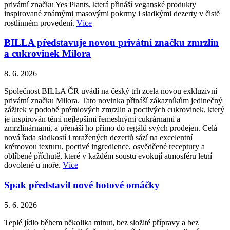
privátní značku Yes Plants, která přináší veganské produkty
inspirované známými masovými pokrmy i sladkými dezerty v čistě
rostlinném provedení.
Více
BILLA představuje novou privátní značku zmrzlin
a cukrovinek Milora
8. 6. 2026
Společnost BILLA ČR uvádí na český trh zcela novou exkluzivní
privátní značku Milora. Tato novinka přináší zákazníkům jedinečný
zážitek v podobě prémiových zmrzlin a poctivých cukrovinek, který
je inspirován těmi nejlepšími řemeslnými cukrárnami a
zmrzlinárnami, a přenáší ho přímo do regálů svých prodejen. Celá
nová řada sladkostí i mražených dezertů sází na excelentní
krémovou texturu, poctivé ingredience, osvědčené receptury a
oblíbené příchutě, které v každém soustu evokují atmosféru letní
dovolené u moře.
Více
Spak představil nové hotové omáčky
5. 6. 2026
Teplé jídlo během několika minut, bez složité přípravy a bez