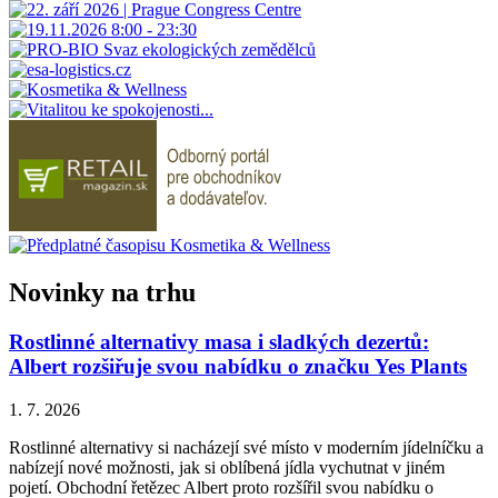
Novinky na trhu
Rostlinné alternativy masa i sladkých dezertů:
Albert rozšiřuje svou nabídku o značku Yes Plants
1. 7. 2026
Rostlinné alternativy si nacházejí své místo v moderním jídelníčku a
nabízejí nové možnosti, jak si oblíbená jídla vychutnat v jiném
pojetí. Obchodní řetězec Albert proto rozšířil svou nabídku o