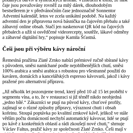
čaje jsou považovány rovněž za milý dárek, dlouhodobým
bestsellerem je v předvánočním čase jednoznačně Sonnentor
Adventní kalendář, letos ve zcela unikátní podobě. Na každý
adventní den je připravena nová básnička na čajovém přebalu a také
zábavný online obsah. Stačí jen naskenovat QR kód na čajových
přebalech a užít si osvědčené videorecepty, soutěže, lákavé odměny
a zábavné digitální hry,“ popisuje Kamila Šťastná.
Češi jsou při výběru kávy nároční
Řemeslná pražírna Zlaté Zrnko nabízí prémiové ručně sbírané kávy
s původem, směsi namíchané podle nejoblíbenějších chutí, směsi
100% arabica a směsi arabica s robustou pro všestranné použití do
kaváren, domácích a kancelářských espresso kávovarů, jakož i kávy
pražené pro alternativní přípravu.
„Již několik let pozorujeme trend, který před 10 až 15 let proběhl v
segmentu vína, a to, že v restauraci si již téměř nikdo neobjedná
„jedno bílé.“ Zákazníci se ptají na původ kávy, chuťové profily,
zajímají se o různé způsoby přípravy, výraznost chuti i obsah
kofeinu. Stoupá poptávka po kvalitní zrnkové kávě, jelikož ve stále
větším počtu domácností nechybí automatický kávovar, lidé se ptají
po kávě z konkrétních oblastí a rádi zkoušejí nové chuti,“ shrnuje
Václav Faltus, pražič kávy ze společnosti Zlaté Zrnko. Češi mají v