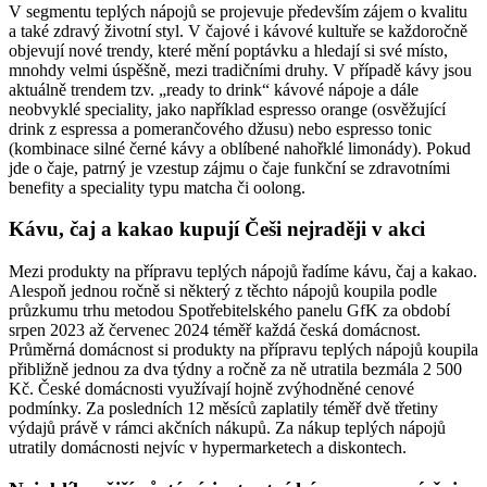
V segmentu teplých nápojů se projevuje především zájem o kvalitu
a také zdravý životní styl. V čajové i kávové kultuře se každoročně
objevují nové trendy, které mění poptávku a hledají si své místo,
mnohdy velmi úspěšně, mezi tradičními druhy. V případě kávy jsou
aktuálně trendem tzv. „ready to drink“ kávové nápoje a dále
neobvyklé speciality, jako například espresso orange (osvěžující
drink z espressa a pomerančového džusu) nebo espresso tonic
(kombinace silné černé kávy a oblíbené nahořklé limonády). Pokud
jde o čaje, patrný je vzestup zájmu o čaje funkční se zdravotními
benefity a speciality typu matcha či oolong.
Kávu, čaj a kakao kupují Češi nejraději v akci
Mezi produkty na přípravu teplých nápojů řadíme kávu, čaj a kakao.
Alespoň jednou ročně si některý z těchto nápojů koupila podle
průzkumu trhu metodou Spotřebitelského panelu GfK za období
srpen 2023 až červenec 2024 téměř každá česká domácnost.
Průměrná domácnost si produkty na přípravu teplých nápojů koupila
přibližně jednou za dva týdny a ročně za ně utratila bezmála 2 500
Kč. České domácnosti využívají hojně zvýhodněné cenové
podmínky. Za posledních 12 měsíců zaplatily téměř dvě třetiny
výdajů právě v rámci akčních nákupů. Za nákup teplých nápojů
utratily domácnosti nejvíc v hypermarketech a diskontech.