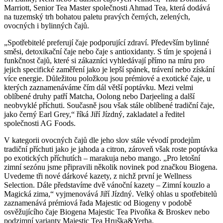
Marriott, Senior Tea Master společnosti Ahmad Tea, která dodává
na tuzemský trh bohatou paletu pravých černých, zelených,
ovocných i bylinných čajů.
„Spotřebitelé preferují čaje podporující zdraví. Především bylinné
směsi, detoxikační čaje nebo čaje s antioxidanty. S tím je spojená i
funkčnost čajů, které si zákazníci vyhledávají přímo na míru pro
jejich specifické zaměření jako je lepší spánek, trávení nebo získání
více energie. Důležitou položkou jsou prémiové a exotické čaje, u
kterých zaznamenáváme čím dál větší poptávku. Mezi velmi
oblíbené druhy patří Matcha, Oolong nebo Darjeeling a další
neobvyklé příchuti. Současně jsou však stále oblíbené tradiční čaje,
jako černý Earl Grey,“ říká Jiří Jízdný, zakladatel a ředitel
společnosti AG Foods.
V kategorii ovocných čajů dle jeho slov stále vévodí prodejům
tradiční příchuti jako je jahoda a citron, zároveň však roste poptávka
po exotických příchutích – marakuja nebo mango. „Pro letošní
zimní sezónu jsme připravili několik novinek pod značkou Biogena.
Uvedeme tři nové dárkové kazety, z nichž první je Wellness
Selection. Dále představíme dvě vánoční kazety – Zimní kouzlo a
Magická zima,“ vyjmenovává Jiří Jízdný. Velký ohlas u spotřebitelů
zaznamenává prémiová řada Majestic od Biogeny v podobě
osvěžujícího čaje Biogena Majestic Tea Pivoňka & Broskev nebo
podzimní varianty Majestic Tea Hruška&Yerba.