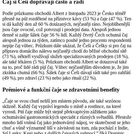
Čaj si Češi dopřávají často a rádi
Podle průzkumu obchodů Albert z listopadu 2023 je Česko téměř
přesně na půl rozdělené na příznivce kávy (53 %) a čaje (47 %). Ten
si dá každý den až 60 % dotázaných, nejčastěji ráno. Nejoblíbenější
jsou čaje ovocné, což potvrzují i prodejní data. Alespoň jednou
denně si zalije šálek čaje 56 % lidí. Každý čtvrtý Čech ochutná čaj
alespoň jednou za týden, zatímco pouhé jedno procento respondentů
nepije čaj vůbec. Průzkum dále ukázal, že Češi a Češky si pro čaj na
přípravu domácího nálevu nejčastěji chodí do běžné obchodní sítě
(73 %), někteří využívají služeb specializovaných prodejen (18 %),
ale také lékáren (5 %). Průzkum obchodů Albert se dotazoval také
na to, proč lidé rádi pijí čaj. Vůbec nejčastějším důvodem je, že jim
zkrátka chutná (66 %). Šálek čaje si Češi dávají rádi také pro zahřátí
(49 %), pro zdraví (23 %) nebo jako rituál (22 %).
Prémiové a funkční čaje se zdravotními benefity
„Čaje se svou chutí neliší jen místem původu, ale také sezónou
sklizně. Každý čaj vypráví legendu o místě a rostlince, na které
vyrostl. Pití čaje může být stejně překvapivým zážitkem jako
ochutnávání gastronomických specialit z různých světadílů. Přestože
mnoho lidí vnímá čaj jako jednotvárný nápoj, ve skutečnosti se jeho
chuť a vůně významně liší v závislosti na tom, zda pochází z Indie,
Srí Lanky, Keni nebo z dalších čajových velmocí,” říká Dominic