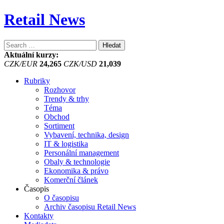
Retail News
Vyhledávání
Aktuální kurzy:
CZK/EUR
24,265
CZK/USD
21,039
Rubriky
Rozhovor
Trendy & trhy
Téma
Obchod
Sortiment
Vybavení, technika, design
IT & logistika
Personální management
Obaly & technologie
Ekonomika & právo
Komerční článek
Časopis
O časopisu
Archiv časopisu Retail News
Kontakty