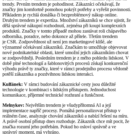
trendy. Prvním trendem je pohodlnost. Zákazníci očekávají, že
značky jim komfortně pomohou pokrýt potřeby a vyřešit povinnosti.
Příkladem je rychlá donáška či bezproblémový nákup online.
Druhým trendem je expertíza. Množství zákazníků se chce ujistit, že
dělá správné nákupní rozhodnutí, zejména při koupi komplexních
produktů. Značky v tomto případě mohou zastávat roli chápavého
odborníka, poradce, nebo dokonce až přítele. Třetím trendem
je CSR. Zodpovědnost už není jen marketingové klišé, ale
významné očekávaní zákazníků. Značkám to umožňuje objevovat
nové podnikatelské oblasti, které umožní jejich zákazníkům chovat
se zodpovědněji. Posledním trendem je z mého pohledu lidskost. V
době plné technologií a šablonovitých procesů získají konkurenční
výhodu právě ty značky, které v rámci prodejního procesu vědomě
potěší zákazníka a pozdvihnou lidskou interakci.
Kulfánek:
V rámci budování zákaznické cesty jsou důležité
technologie v kombinaci s lidským přístupem. Jednoduchost
komunikace, příjemné technické rozhraní a funkčnost.
Melnykov:
Největším trendem je všudypřítomná AI a její
implementace napříč procesy. Pomáhá personalizovat přístup v
reálném čase, analyzuje chování zákazníků a nabízí řešení na míru.
A právě osobní přístup dnes rozhoduje. Zákazník chce mít pocit, že
značka rozumí jeho potřebám. Pokud ho osloví správně a ve
správný moment, má vyhráno.