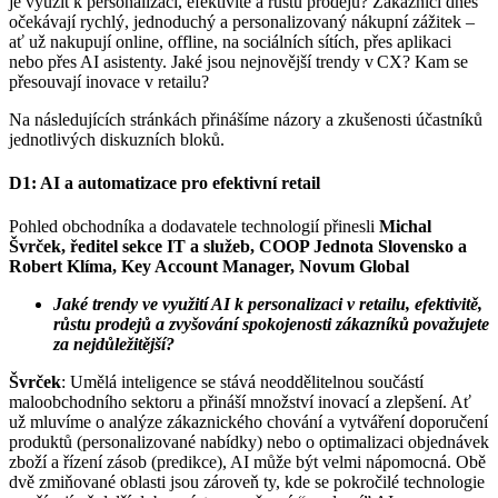
je využít k personalizaci, efektivitě a růstu prodejů? Zákazníci dnes
očekávají rychlý, jednoduchý a personalizovaný nákupní zážitek –
ať už nakupují online, offline, na sociálních sítích, přes aplikaci
nebo přes AI asistenty. Jaké jsou nejnovější trendy v CX? Kam se
přesouvají inovace v retailu?
Na následujících stránkách přinášíme názory a zkušenosti účastníků
jednotlivých diskuzních bloků.
D1: AI a automatizace pro efektivní retail
Pohled obchodníka a dodavatele technologií přinesli
Michal
Švrček, ředitel sekce IT a služeb, COOP Jednota Slovensko a
Robert Klíma, Key Account Manager, Novum Global
Jaké trendy ve využití AI k personalizaci v retailu, efektivitě,
růstu prodejů a zvyšování spokojenosti zákazníků považujete
za nejdůležitější?
Švrček
: Umělá inteligence se stává neoddělitelnou součástí
maloobchodního sektoru a přináší množství inovací a zlepšení. Ať
už mluvíme o analýze zákaznického chování a vytváření doporučení
produktů (personalizované nabídky) nebo o optimalizaci objednávek
zboží a řízení zásob (predikce), AI může být velmi nápomocná. Obě
dvě zmiňované oblasti jsou zároveň ty, kde se pokročilé technologie