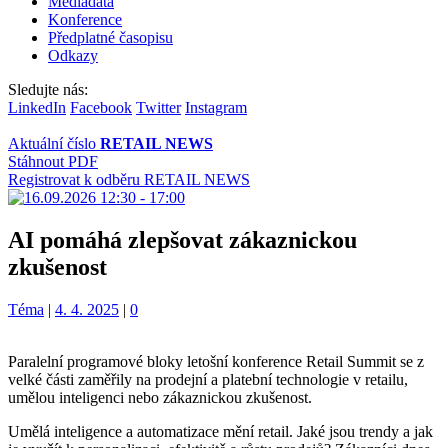
Mediadata
Konference
Předplatné časopisu
Odkazy
Sledujte nás:
LinkedIn
Facebook
Twitter
Instagram
Aktuální číslo
RETAIL NEWS
Stáhnout PDF
Registrovat k odběru RETAIL NEWS
AI pomáhá zlepšovat zákaznickou
zkušenost
Kategorie:
Téma
|
4. 4. 2025
|
0
Paralelní programové bloky letošní konference Retail Summit se z
velké části zaměřily na prodejní a platební technologie v retailu,
umělou inteligenci nebo zákaznickou zkušenost.
Umělá inteligence a automatizace mění retail. Jaké jsou trendy a jak