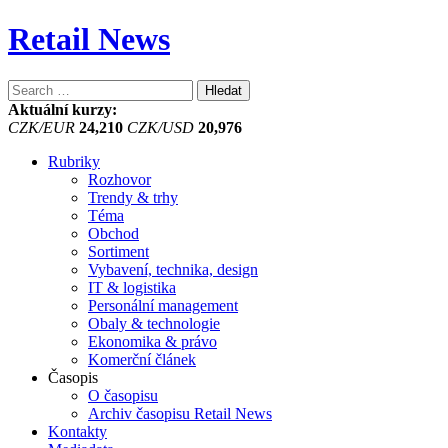
Retail News
Vyhledávání
Aktuální kurzy:
CZK/EUR
24,210
CZK/USD
20,976
Rubriky
Rozhovor
Trendy & trhy
Téma
Obchod
Sortiment
Vybavení, technika, design
IT & logistika
Personální management
Obaly & technologie
Ekonomika & právo
Komerční článek
Časopis
O časopisu
Archiv časopisu Retail News
Kontakty