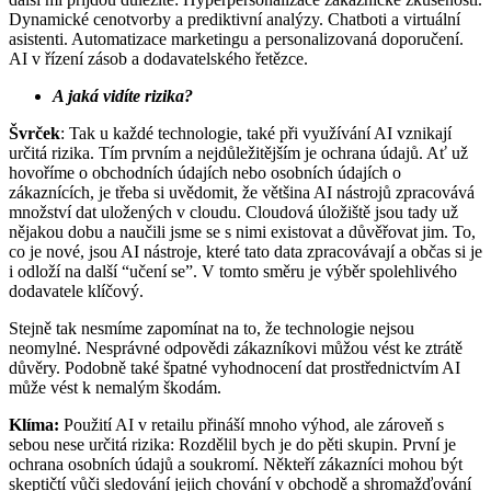
Dynamické cenotvorby a prediktivní analýzy. Chatboti a virtuální
asistenti. Automatizace marketingu a personalizovaná doporučení.
AI v řízení zásob a dodavatelského řetězce.
A jaká vidíte rizika?
Švrček
: Tak u každé technologie, také při využívání AI vznikají
určitá rizika. Tím prvním a nejdůležitějším je ochrana údajů. Ať už
hovoříme o obchodních údajích nebo osobních údajích o
zákaznících, je třeba si uvědomit, že většina AI nástrojů zpracovává
množství dat uložených v cloudu. Cloudová úložiště jsou tady už
nějakou dobu a naučili jsme se s nimi existovat a důvěřovat jim. To,
co je nové, jsou AI nástroje, které tato data zpracovávají a občas si je
i odloží na další “učení se”. V tomto směru je výběr spolehlivého
dodavatele klíčový.
Stejně tak nesmíme zapomínat na to, že technologie nejsou
neomylné. Nesprávné odpovědi zákazníkovi můžou vést ke ztrátě
důvěry. Podobně také špatné vyhodnocení dat prostřednictvím AI
může vést k nemalým škodám.
Klíma:
Použití AI v retailu přináší mnoho výhod, ale zároveň s
sebou nese určitá rizika: Rozdělil bych je do pěti skupin. První je
ochrana osobních údajů a soukromí. Někteří zákazníci mohou být
skeptičtí vůči sledování jejich chování v obchodě a shromažďování