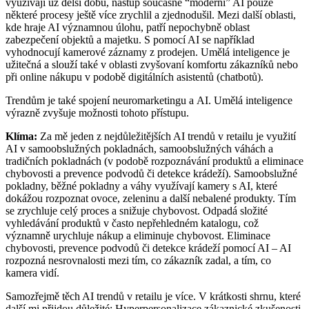
využívají už delší dobu, nástup současné “moderní” AI pouze
některé procesy ještě více zrychlil a zjednodušil. Mezi další oblasti,
kde hraje AI významnou úlohu, patří nepochybně oblast
zabezpečení objektů a majetku. S pomocí AI se například
vyhodnocují kamerové záznamy z prodejen. Umělá inteligence je
užitečná a slouží také v oblasti zvyšovaní komfortu zákazníků nebo
při online nákupu v podobě digitálních asistentů (chatbotů).
Trendům je také spojení neuromarketingu a AI. Umělá inteligence
výrazně zvyšuje možnosti tohoto přístupu.
Klíma:
Za mě jeden z nejdůležitějších AI trendů v retailu je využití
AI v samoobslužných pokladnách, samoobslužných váhách a
tradičních pokladnách (v podobě rozpoznávání produktů a eliminace
chybovosti a prevence podvodů či detekce krádeží). Samoobslužné
pokladny, běžné pokladny a váhy využívají kamery s AI, které
dokážou rozpoznat ovoce, zeleninu a další nebalené produkty. Tím
se zrychluje celý proces a snižuje chybovost. Odpadá složité
vyhledávání produktů v často nepřehledném katalogu, což
významně urychluje nákup a eliminuje chybovost. Eliminace
chybovosti, prevence podvodů či detekce krádeží pomocí AI – AI
rozpozná nesrovnalosti mezi tím, co zákazník zadal, a tím, co
kamera vidí.
Samozřejmě těch AI trendů v retailu je více. V krátkosti shrnu, které
další mi přijdou důležité: Hyperpersonalizace zákaznické zkušenosti.