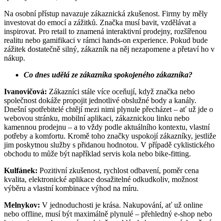
Na osobní přístup navazuje zákaznická zkušenost. Firmy by měly
investovat do emocí a zážitků. Značka musí bavit, vzdělávat a
inspirovat. Pro retail to znamená interaktivní prodejny, rozšířenou
realitu nebo gamifikaci v rámci hands-on experience. Pokud bude
zážitek dostatečně silný, zákazník na něj nezapomene a přetaví ho v
nákup.
Co dnes udělá ze zákazníka spokojeného zákazníka?
Ivanovičová:
Zákazníci stále více oceňují, když značka nebo
společnost dokáže propojit jednotlivé obslužné body a kanály.
Dnešní spotřebitelé chtějí mezi nimi plynule přecházet – ať už jde o
webovou stránku, mobilní aplikaci, zákaznickou linku nebo
kamennou prodejnu – a to vždy podle aktuálního kontextu, vlastní
potřeby a komfortu. Kromě toho značky uspokojí zákazníky, jestliže
jim poskytnou služby s přidanou hodnotou. V případě cyklistického
obchodu to může být například servis kola nebo bike-fitting.
Kulfánek:
Pozitivní zkušenost, rychlost odbavení, poměr cena
kvalita, elektronické aplikace dosažitelné odkudkoliv, možnost
výběru a vlastní kombinace výhod na míru.
Melnykov:
V jednoduchosti je krása. Nakupování, ať už online
nebo offline, musí být maximálně plynulé – přehledný e-shop nebo