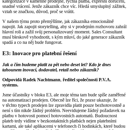
kategorizace v kamenné prodejně, rychlá platba, expresní doručení,
snadné vrácení. Jenže zákazník chce víc. Hledá smysluplný zážitek,
vztah se značkou, důvod, proč se vrátit.
V našem týmu proto přemýšlíme, jak zákazníka emocionálně
napojit. Jak zapojit storytelling, aby si v prodejním rozhovoru zahrál
hlavní roli a zažil svůj personalizovaný moment. Sales Consultant
musí bleskově vyhodnotit, s kým mluví, do jaké generace zákazník
spadá a co na něj bude fungovat.
E3: Inovace pro platební řešení
Jak a čím budeme platit za pět nebo deset let? Kdo je dnes
tahounem inovací, dodavatel, retail nebo zákazník?
Odpovídá Radek Nachtmann
,
ředitel společnosti P.V.A.
systems.
Jsme účastníky v bloku E3, ale moje téma tam bude spíše zaměřené
na automatizaci prodejen. Obecně lze říci, že praxe ukazuje, že
v těchto typech prodejen lze zpravidla platit pouze bezhotovostně a
není s tím nikde žádný problém. Neevidujeme žádný požadavek na
platbu v hotovosti pomocí hotovostních automatů. Budoucnost
plateb tedy vidíme v bezkontaktních platbách nejen platebními
kartami, ale také aplikacemi v telefonech či hodinkách, které budou