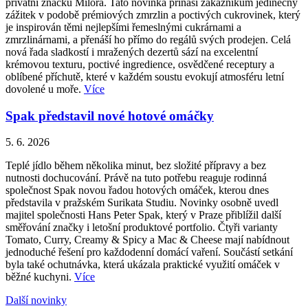
privátní značku Milora. Tato novinka přináší zákazníkům jedinečný
zážitek v podobě prémiových zmrzlin a poctivých cukrovinek, který
je inspirován těmi nejlepšími řemeslnými cukrárnami a
zmrzlinárnami, a přenáší ho přímo do regálů svých prodejen. Celá
nová řada sladkostí i mražených dezertů sází na excelentní
krémovou texturu, poctivé ingredience, osvědčené receptury a
oblíbené příchutě, které v každém soustu evokují atmosféru letní
dovolené u moře.
Více
Spak představil nové hotové omáčky
5. 6. 2026
Teplé jídlo během několika minut, bez složité přípravy a bez
nutnosti dochucování. Právě na tuto potřebu reaguje rodinná
společnost Spak novou řadou hotových omáček, kterou dnes
představila v pražském Surikata Studiu. Novinky osobně uvedl
majitel společnosti Hans Peter Spak, který v Praze přiblížil další
směřování značky i letošní produktové portfolio. Čtyři varianty
Tomato, Curry, Creamy & Spicy a Mac & Cheese mají nabídnout
jednoduché řešení pro každodenní domácí vaření. Součástí setkání
byla také ochutnávka, která ukázala praktické využití omáček v
běžné kuchyni.
Více
Další novinky