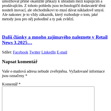
umožňovat přímé okamžité příkazy k úhradám mezi kupujícím a
prodávajícím. Z tohoto pohledu jsou technologičtí dodavatelé těmi
nositeli inovací, ale obchodníkovi to musí dávat nákladově smysl.
Ale nakonec je to vždy zákazník, který rozhoduje o tom, jaké
metody jsou pro něj pohodlné a ty pak zvítězí.
Další články a mnoho zajímavého naleznete v Retail
News 3.2025…
Sdílet:
Facebook
Twitter
LinkedIn
E-mail
Napsat komentář
Vaše e-mailová adresa nebude zveřejněna.
Vyžadované informace
jsou označeny
*
Komentář
*