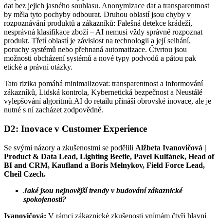
dat bez jejich jasného souhlasu. Anonymizace dat a transparentnost
by měla tyto pochyby odbourat. Druhou oblastí jsou chyby v
rozpoznávání produktů a zákazníků: Falešná detekce krádeží,
nesprávná klasifikace zboží – AI nemusí vždy správně rozpoznat
produkt. Třetí oblastí je závislost na technologii a její selhání,
poruchy systémů nebo přehnaná automatizace. Čtvrtou jsou
možnosti obcházení systémů a nové typy podvodů a pátou pak
etické a právní otázky.
Tato rizika pomáhá minimalizovat: transparentnost a informování
zákazníků, Lidská kontrola, Kybernetická bezpečnost a Neustálé
vylepšování algoritmů.AI do retailu přináší obrovské inovace, ale je
nutné s ní zacházet zodpovědně.
D2: Inovace v Customer Experience
Se svými názory a zkušenostmi se podělili
Alžbeta Ivanovičová |
Product & Data Lead, Lighting Beetle, Pavel Kulfánek, Head of
BI and CRM, Kaufland a Boris Melnykov, Field Force Lead,
Cheil Czech.
Jaké jsou nejnovější trendy v budování zákaznické
spokojenosti?
Ivanovičová:
V rámci zákaznické zkušenosti vnímám čtyři hlavní