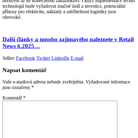
doručení až ke konečnému zákazníkovi. I když implementace těchto
technologií bude vyžadovat značné úsilí a investice, potenciální
přínosy pro efektivitu, náklady a udržitelnost logistiky jsou
obrovské.
Další články a mnoho zajímavého naleznete v Retail
News 6.2025…
Sdílet:
Facebook
Twitter
LinkedIn
E-mail
Napsat komentář
Vaše e-mailová adresa nebude zveřejněna.
Vyžadované informace
jsou označeny
*
Komentář
*