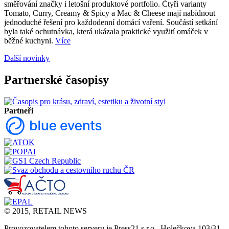
směřování značky i letošní produktové portfolio. Čtyři varianty
Tomato, Curry, Creamy & Spicy a Mac & Cheese mají nabídnout
jednoduché řešení pro každodenní domácí vaření. Součástí setkání
byla také ochutnávka, která ukázala praktické využití omáček v
běžné kuchyni.
Více
Další novinky
Partnerské časopisy
Partneři
© 2015, RETAIL NEWS
Provozovatelem tohoto serveru je Press21 s.r.o., Holečkova 103/31,