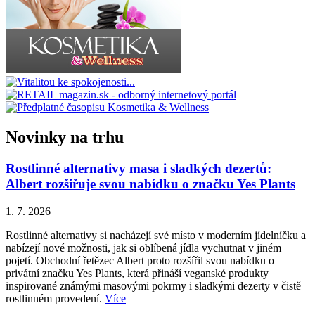
Novinky na trhu
Rostlinné alternativy masa i sladkých dezertů:
Albert rozšiřuje svou nabídku o značku Yes Plants
1. 7. 2026
Rostlinné alternativy si nacházejí své místo v moderním jídelníčku a
nabízejí nové možnosti, jak si oblíbená jídla vychutnat v jiném
pojetí. Obchodní řetězec Albert proto rozšířil svou nabídku o
privátní značku Yes Plants, která přináší veganské produkty
inspirované známými masovými pokrmy i sladkými dezerty v čistě
rostlinném provedení.
Více