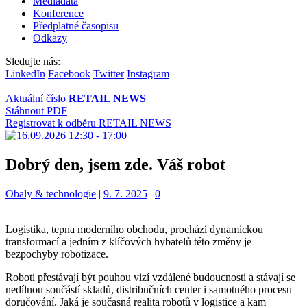
Mediadata
Konference
Předplatné časopisu
Odkazy
Sledujte nás:
LinkedIn
Facebook
Twitter
Instagram
Aktuální číslo
RETAIL NEWS
Stáhnout PDF
Registrovat k odběru RETAIL NEWS
Dobrý den, jsem zde. Váš robot
Kategorie:
Obaly & technologie
|
9. 7. 2025
|
0
Logistika, tepna moderního obchodu, prochází dynamickou
transformací a jedním z klíčových hybatelů této změny je
bezpochyby robotizace.
Roboti přestávají být pouhou vizí vzdálené budoucnosti a stávají se
nedílnou součástí skladů, distribučních center i samotného procesu
doručování. Jaká je současná realita robotů v logistice a kam