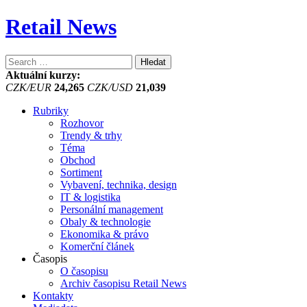
Retail News
Vyhledávání
Aktuální kurzy:
CZK/EUR
24,265
CZK/USD
21,039
Rubriky
Rozhovor
Trendy & trhy
Téma
Obchod
Sortiment
Vybavení, technika, design
IT & logistika
Personální management
Obaly & technologie
Ekonomika & právo
Komerční článek
Časopis
O časopisu
Archiv časopisu Retail News
Kontakty