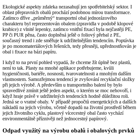
Ekologické aspekty zdaleka nezasahují jen spotřebitelský sektor. I
oblast přepravních obalů prochází podobnou mírou transformace.
Zatímco dříve „průměrný“ transportní obal jednorázového
charakteru byl reprezentován obalem (zpravidla v podobě klopové
krabice) z vlnité lepenky, zatímco vnitřní fixací byla nejčastěji PE,
PP či PUR pěna, často doplněná ještě o foliový přebal z PE,
současný trend i zde směřuje k udržitelnějším tendencím. Poptávka
je po monomateriálových řešeních, tedy přesněji, upřednostňován je
obal i fixace na bázi papíru.
I když to na první pohled vypadá, že chceme žít úplně bez plastů,
není to tak. Plasty na mnohé aplikace potřebujeme, kvůli
hygieničnosti, bariéře, nosnosti, tvarovatelnosti a mnohým dalším
vlastnostem. Samozřejmou tendencí je zvyšování recyklační složky
při jejich výrobě. A především u transportního balení by bylo
spravedlivé zmínit ještě jeden aspekt, o kterém se moc nehovoří, i
když hraje právě v udržitelných tendencích hodně důležitou roli.
Jedná se o vratné obaly. V případě propočtů energetických a dalších
nákladů na jejich výrobu, včetně dopadů na životní prostředí během
jejich životního cyklu, plastový vícecestný obal často vychází
environmentálně příznivěji než jednocestný papírový.
Odpad využitý na výrobu obalů i obalových prvků