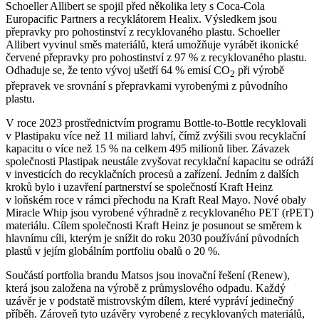
Schoeller Allibert se spojil před několika lety s Coca-Cola
Europacific Partners a recyklátorem Healix. Výsledkem jsou
přepravky pro pohostinství z recyklovaného plastu. Schoeller
Allibert vyvinul směs materiálů, která umožňuje vyrábět ikonické
červené přepravky pro pohostinství z 97 % z recyklovaného plastu.
Odhaduje se, že tento vývoj ušetří 64 % emisí CO
při výrobě
2
přepravek ve srovnání s přepravkami vyrobenými z původního
plastu.
V roce 2023 prostřednictvím programu Bottle-to-Bottle recyklovali
v Plastipaku více než 11 miliard lahví, čímž zvýšili svou recyklační
kapacitu o více než 15 % na celkem 495 milionů liber. Závazek
společnosti Plastipak neustále zvyšovat recyklační kapacitu se odráží
v investicích do recyklačních procesů a zařízení. Jedním z dalších
kroků bylo i uzavření partnerství se společností Kraft Heinz
v loňském roce v rámci přechodu na Kraft Real Mayo. Nové obaly
Miracle Whip jsou vyrobené výhradně z recyklovaného PET (rPET)
materiálu. Cílem společnosti Kraft Heinz je posunout se směrem k
hlavnímu cíli, kterým je snížit do roku 2030 používání původních
plastů v jejím globálním portfoliu obalů o 20 %.
Součástí portfolia brandu Matsos jsou inovační řešení (Renew),
která jsou založena na výrobě z průmyslového odpadu. Každý
uzávěr je v podstatě mistrovským dílem, které vypráví jedinečný
příběh. Zároveň tyto uzávěry vyrobené z recyklovaných materiálů,