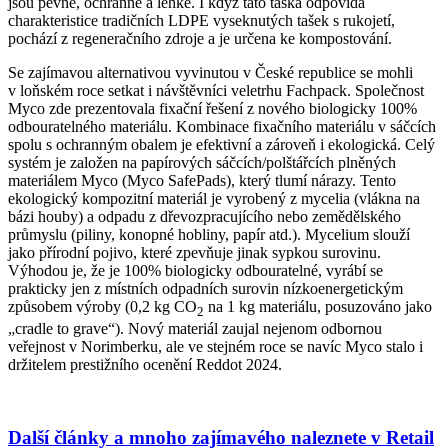
jsou pevné, ochranné a lehké. I když tato taška odpovídá
charakteristice tradičních LDPE vyseknutých tašek s rukojetí,
pochází z regeneračního zdroje a je určena ke kompostování.
Se zajímavou alternativou vyvinutou v České republice se mohli
v loňském roce setkat i návštěvníci veletrhu Fachpack. Společnost
Myco zde prezentovala fixační řešení z nového biologicky 100%
odbouratelného materiálu. Kombinace fixačního materiálu v sáčcích
spolu s ochranným obalem je efektivní a zároveň i ekologická. Celý
systém je založen na papírových sáčcích/polštářcích plněných
materiálem Myco (Myco SafePads), který tlumí nárazy. Tento
ekologický kompozitní materiál je vyrobený z mycelia (vlákna na
bázi houby) a odpadu z dřevozpracujícího nebo zemědělského
průmyslu (piliny, konopné hobliny, papír atd.). Mycelium slouží
jako přírodní pojivo, které zpevňuje jinak sypkou surovinu.
Výhodou je, že je 100% biologicky odbouratelné, vyrábí se
prakticky jen z místních odpadních surovin nízkoenergetickým
způsobem výroby (0,2 kg CO
na 1 kg materiálu, posuzováno jako
2
„cradle to grave“). Nový materiál zaujal nejenom odbornou
veřejnost v Norimberku, ale ve stejném roce se navíc Myco stalo i
držitelem prestižního ocenění Reddot 2024.
Další články a mnoho zajímavého naleznete v Retail