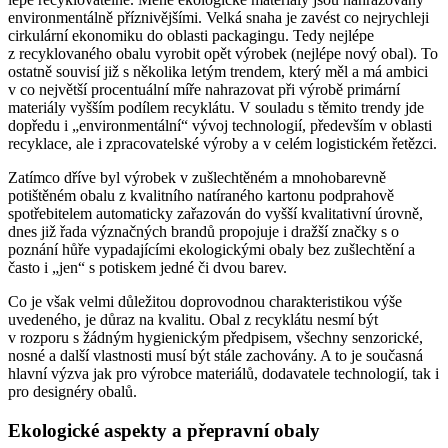
environmentálně příznivějšími. Velká snaha je zavést co nejrychleji
cirkulární ekonomiku do oblasti packagingu. Tedy nejlépe
z recyklovaného obalu vyrobit opět výrobek (nejlépe nový obal). To
ostatně souvisí již s několika letým trendem, který měl a má ambici
v co největší procentuální míře nahrazovat při výrobě primární
materiály vyšším podílem recyklátu. V souladu s těmito trendy jde
dopředu i „environmentální“ vývoj technologií, především v oblasti
recyklace, ale i zpracovatelské výroby a v celém logistickém řetězci.
Zatímco dříve byl výrobek v zušlechtěném a mnohobarevně
potištěném obalu z kvalitního natíraného kartonu podprahově
spotřebitelem automaticky zařazován do vyšší kvalitativní úrovně,
dnes již řada význačných brandů propojuje i dražší značky s o
poznání hůře vypadajícími ekologickými obaly bez zušlechtění a
často i „jen“ s potiskem jedné či dvou barev.
Co je však velmi důležitou doprovodnou charakteristikou výše
uvedeného, je důraz na kvalitu. Obal z recyklátu nesmí být
v rozporu s žádným hygienickým předpisem, všechny senzorické,
nosné a další vlastnosti musí být stále zachovány. A to je současná
hlavní výzva jak pro výrobce materiálů, dodavatele technologií, tak i
pro designéry obalů.
Ekologické aspekty a přepravní obaly