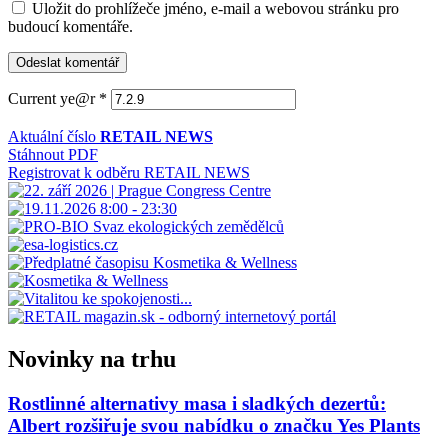
Uložit do prohlížeče jméno, e-mail a webovou stránku pro
budoucí komentáře.
Current ye@r
*
Aktuální číslo
RETAIL NEWS
Stáhnout PDF
Registrovat k odběru RETAIL NEWS
Novinky na trhu
Rostlinné alternativy masa i sladkých dezertů:
Albert rozšiřuje svou nabídku o značku Yes Plants