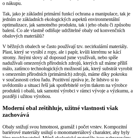
o nákupu.
Tak, jako je základní primární funkcí ochrana a manipulace, tak je
jedním ze základních ekologických aspektů environmentální
optimalizace, jak samotného produktu, tak i jeho obalu či způsobu
balení. Co ale vlastně odlišuje udržitelné obaly od konvenčních
obalových materiálů?
V běžných obalech se často používají tzv. necirkulární materiály.
Plast, který se vyrábí z ropy, ale i papír, kvůli kterému se kácí
stromy. Jinými slovy až doposud jsme využívali, nebo spíše
nadužívali omezených přírodních zdrojů, kterých už máme příliš
málo, zatímco technologických možností jak, který substrát vyrobit
s omezením přírodních (primárních) zdrojů, máme díky pokroku
v současnosti celou řadu. Pozitivní zpráva je, že lidstvo si to
uvědomilo a situaci řeší jak spotřebitelé svým tlakem na výrobce
produktů i obalů, tak samotní výrobci v rámci vývoje a výzkumu, a
později i užitou výrobou.
Moderní obal zeštíhluje, užitné vlastnosti však
zachovává
Obaly snižují svou hmotnost, gramáž i počet vrstev. Kompozitní
bariérové materiály usilují o monomateriálový charakter, aby byly
lépe recyklovatelné. Méně ekologické materiály jsou nahrazovány