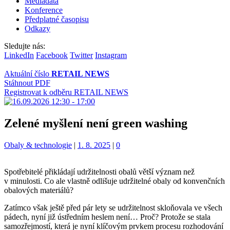
Mediadata
Konference
Předplatné časopisu
Odkazy
Sledujte nás:
LinkedIn
Facebook
Twitter
Instagram
Aktuální číslo
RETAIL NEWS
Stáhnout PDF
Registrovat k odběru RETAIL NEWS
Zelené myšlení není green washing
Kategorie:
Obaly & technologie
|
1. 8. 2025
|
0
Spotřebitelé přikládají udržitelnosti obalů větší význam než
v minulosti. Co ale vlastně odlišuje udržitelné obaly od konvenčních
obalových materiálů?
Zatímco však ještě před pár lety se udržitelnost skloňovala ve všech
pádech, nyní již ústředním heslem není… Proč? Protože se stala
samozřejmostí, která je nyní klíčovým prvkem procesu rozhodování