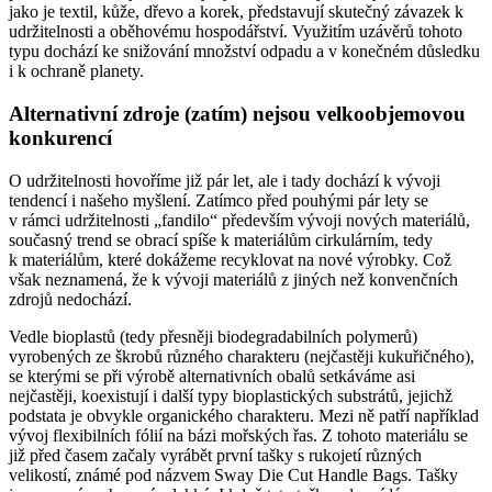
jako je textil, kůže, dřevo a korek, představují skutečný závazek k
udržitelnosti a oběhovému hospodářství. Využitím uzávěrů tohoto
typu dochází ke snižování množství odpadu a v konečném důsledku
i k ochraně planety.
Alternativní zdroje (zatím) nejsou velkoobjemovou
konkurencí
O udržitelnosti hovoříme již pár let, ale i tady dochází k vývoji
tendencí i našeho myšlení. Zatímco před pouhými pár lety se
v rámci udržitelnosti „fandilo“ především vývoji nových materiálů,
současný trend se obrací spíše k materiálům cirkulárním, tedy
k materiálům, které dokážeme recyklovat na nové výrobky. Což
však neznamená, že k vývoji materiálů z jiných než konvenčních
zdrojů nedochází.
Vedle bioplastů (tedy přesněji biodegradabilních polymerů)
vyrobených ze škrobů různého charakteru (nejčastěji kukuřičného),
se kterými se při výrobě alternativních obalů setkáváme asi
nejčastěji, koexistují i další typy bioplastických substrátů, jejichž
podstata je obvykle organického charakteru. Mezi ně patří například
vývoj flexibilních fólií na bázi mořských řas. Z tohoto materiálu se
již před časem začaly vyrábět první tašky s rukojetí různých
velikostí, známé pod názvem Sway Die Cut Handle Bags. Tašky