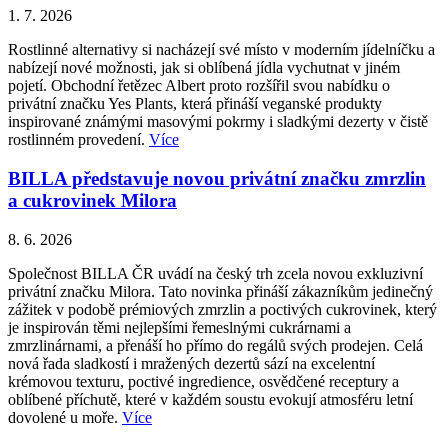
1. 7. 2026
Rostlinné alternativy si nacházejí své místo v moderním jídelníčku a
nabízejí nové možnosti, jak si oblíbená jídla vychutnat v jiném
pojetí. Obchodní řetězec Albert proto rozšířil svou nabídku o
privátní značku Yes Plants, která přináší veganské produkty
inspirované známými masovými pokrmy i sladkými dezerty v čistě
rostlinném provedení.
Více
BILLA představuje novou privátní značku zmrzlin
a cukrovinek Milora
8. 6. 2026
Společnost BILLA ČR uvádí na český trh zcela novou exkluzivní
privátní značku Milora. Tato novinka přináší zákazníkům jedinečný
zážitek v podobě prémiových zmrzlin a poctivých cukrovinek, který
je inspirován těmi nejlepšími řemeslnými cukrárnami a
zmrzlinárnami, a přenáší ho přímo do regálů svých prodejen. Celá
nová řada sladkostí i mražených dezertů sází na excelentní
krémovou texturu, poctivé ingredience, osvědčené receptury a
oblíbené příchutě, které v každém soustu evokují atmosféru letní
dovolené u moře.
Více