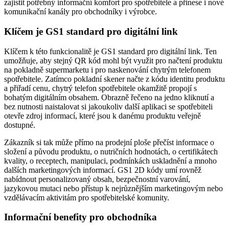
zajistit potřebný informační komfort pro spotřebitele a přinese i nové
komunikační kanály pro obchodníky i výrobce.
Klíčem je GS1 standard pro digitální link
Klíčem k této funkcionalitě je GS1 standard pro digitální link. Ten
umožňuje, aby stejný QR kód mohl být využit pro načtení produktu
na pokladně supermarketu i pro naskenování chytrým telefonem
spotřebitele. Zatímco pokladní skener načte z kódu identitu produktu
a přiřadí cenu, chytrý telefon spotřebitele okamžitě propojí s
bohatým digitálním obsahem. Obrazně řečeno na jedno kliknutí a
bez nutnosti naistalovat si jakoukoliv další aplikaci se spotřebiteli
otevře zdroj informací, které jsou k danému produktu veřejně
dostupné.
Zákazník si tak může přímo na prodejní ploše přečíst informace o
složení a původu produktu, o nutričních hodnotách, o certifikátech
kvality, o receptech, manipulaci, podmínkách uskladnění a mnoho
dalších marketingových informací. GS1 2D kódy umí rovněž
nabídnout personalizovaný obsah, bezpečnostní varování,
jazykovou mutaci nebo přístup k nejrůznějším marketingovým nebo
vzdělávacím aktivitám pro spotřebitelské komunity.
Informační benefity pro obchodníka