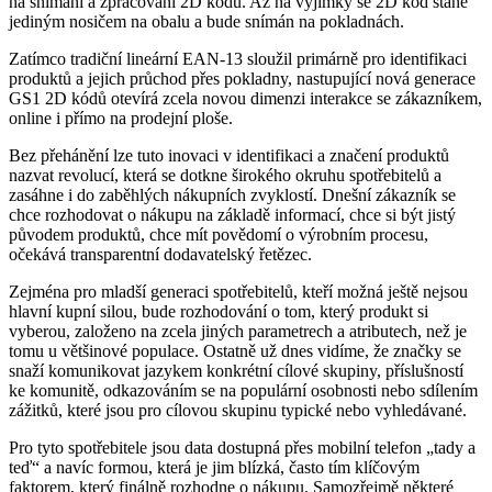
na snímání a zpracování 2D kódů. Až na výjimky se 2D kód stane
jediným nosičem na obalu a bude snímán na pokladnách.
Zatímco tradiční lineární EAN-13 sloužil primárně pro identifikaci
produktů a jejich průchod přes pokladny, nastupující nová generace
GS1 2D kódů otevírá zcela novou dimenzi interakce se zákazníkem,
online i přímo na prodejní ploše.
Bez přehánění lze tuto inovaci v identifikaci a značení produktů
nazvat revolucí, která se dotkne širokého okruhu spotřebitelů a
zasáhne i do zaběhlých nákupních zvyklostí. Dnešní zákazník se
chce rozhodovat o nákupu na základě informací, chce si být jistý
původem produktů, chce mít povědomí o výrobním procesu,
očekává transparentní dodavatelský řetězec.
Zejména pro mladší generaci spotřebitelů, kteří možná ještě nejsou
hlavní kupní silou, bude rozhodování o tom, který produkt si
vyberou, založeno na zcela jiných parametrech a atributech, než je
tomu u většinové populace. Ostatně už dnes vidíme, že značky se
snaží komunikovat jazykem konkrétní cílové skupiny, příslušností
ke komunitě, odkazováním se na populární osobnosti nebo sdílením
zážitků, které jsou pro cílovou skupinu typické nebo vyhledávané.
Pro tyto spotřebitele jsou data dostupná přes mobilní telefon „tady a
teď“ a navíc formou, která je jim blízká, často tím klíčovým
faktorem, který finálně rozhodne o nákupu. Samozřejmě některé