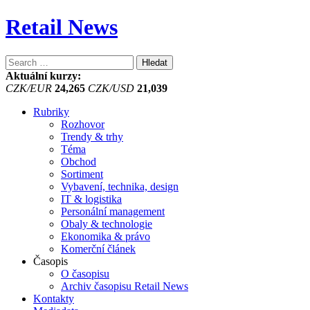
Retail News
Vyhledávání
Aktuální kurzy:
CZK/EUR
24,265
CZK/USD
21,039
Rubriky
Rozhovor
Trendy & trhy
Téma
Obchod
Sortiment
Vybavení, technika, design
IT & logistika
Personální management
Obaly & technologie
Ekonomika & právo
Komerční článek
Časopis
O časopisu
Archiv časopisu Retail News
Kontakty