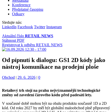
Mediadata
Konference
Předplatné časopisu
Odkazy
Sledujte nás:
LinkedIn
Facebook
Twitter
Instagram
Aktuální číslo
RETAIL NEWS
Stáhnout PDF
Registrovat k odběru RETAIL NEWS
Od pípnutí k dialogu: GS1 2D kódy jako
nástroj komunikace na prodejní ploše
Kategorie:
Obchod
|
29. 6. 2026
|
0
Retailový trh stojí na prahu nejvýznamnější technologické
změny od zavedení čárového kódu před padesáti lety.
V současné době mohou být na obalu produktu současně 1D a 2D
kód. Od roku 2027 by měl být globální maloobchod plně připravený