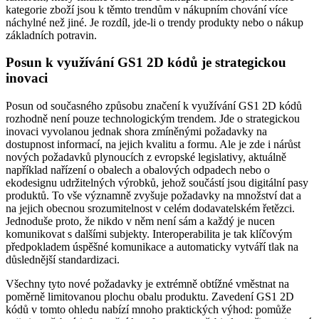
kategorie zboží jsou k těmto trendům v nákupním chování více
náchylné než jiné. Je rozdíl, jde-li o trendy produkty nebo o nákup
základních potravin.
Posun k využívání GS1 2D kódů je strategickou
inovaci
Posun od současného způsobu značení k využívání GS1 2D kódů
rozhodně není pouze technologickým trendem. Jde o strategickou
inovaci vyvolanou jednak shora zmíněnými požadavky na
dostupnost informací, na jejich kvalitu a formu. Ale je zde i nárůst
nových požadavků plynoucích z evropské legislativy, aktuálně
například nařízení o obalech a obalových odpadech nebo o
ekodesignu udržitelných výrobků, jehož součástí jsou digitální pasy
produktů. To vše významně zvyšuje požadavky na množství dat a
na jejich obecnou srozumitelnost v celém dodavatelském řetězci.
Jednoduše proto, že nikdo v něm není sám a každý je nucen
komunikovat s dalšími subjekty. Interoperabilita je tak klíčovým
předpokladem úspěšné komunikace a automaticky vytváří tlak na
důslednější standardizaci.
Všechny tyto nové požadavky je extrémně obtížné vměstnat na
poměrně limitovanou plochu obalu produktu. Zavedení GS1 2D
kódů v tomto ohledu nabízí mnoho praktických výhod: pomůže