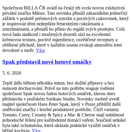
Společnost BILLA ČR uvádí na český trh zcela novou exkluzivní
privátní značku Milora. Tato novinka přináší zákazníkům jedinečný
zážitek v podobě prémiových zmrzlin a poctivých cukrovinek, který
je inspirován těmi nejlepšími řemeslnými cukrárnami a
zmrzlinárnami, a přenáší ho přímo do regálů svých prodejen. Celá
nová řada sladkostí i mražených dezertů sází na excelentní
krémovou texturu, poctivé ingredience, osvědčené receptury a
oblíbené příchutě, které v každém soustu evokují atmosféru letní
dovolené u moře.
Více
Spak představil nové hotové omáčky
5. 6. 2026
Teplé jídlo během několika minut, bez složité přípravy a bez
nutnosti dochucování. Právě na tuto potřebu reaguje rodinná
společnost Spak novou řadou hotových omáček, kterou dnes
představila v pražském Surikata Studiu. Novinky osobně uvedl
majitel společnosti Hans Peter Spak, který v Praze přiblížil další
směřování značky i letošní produktové portfolio. Čtyři varianty
Tomato, Curry, Creamy & Spicy a Mac & Cheese mají nabídnout
jednoduché řešení pro každodenní domácí vaření. Součástí setkání
byla také ochutnávka, která ukázala praktické využití omáček v
běžné kuchyni.
Více