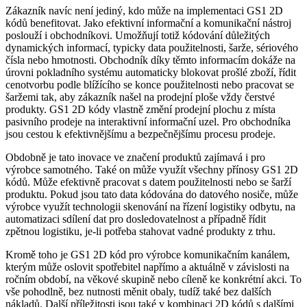
Zákazník navíc není jediný, kdo může na implementaci GS1 2D
kódů benefitovat. Jako efektivní informační a komunikační nástroj
poslouží i obchodníkovi. Umožňují totiž kódování důležitých
dynamických informací, typicky data použitelnosti, šarže, sériového
čísla nebo hmotnosti. Obchodník díky těmto informacím dokáže na
úrovni pokladního systému automaticky blokovat prošlé zboží, řídit
cenotvorbu podle blížícího se konce použitelnosti nebo pracovat se
šaržemi tak, aby zákazník našel na prodejní ploše vždy čerstvé
produkty. GS1 2D kódy vlastně změní prodejní plochu z místa
pasivního prodeje na interaktivní informační uzel. Pro obchodníka
jsou cestou k efektivnějšímu a bezpečnějšímu procesu prodeje.
Obdobně je tato inovace ve značení produktů zajímavá i pro
výrobce samotného. Také on může využít všechny přínosy GS1 2D
kódů. Může efektivně pracovat s datem použitelnosti nebo se šarží
produktu. Pokud jsou tato data kódována do datového nosiče, může
výrobce využít technologii skenování na řízení logistiky odbytu, na
automatizaci sdílení dat pro dosledovatelnost a případně řídit
zpětnou logistiku, je-li potřeba stahovat vadné produkty z trhu.
Kromě toho je GS1 2D kód pro výrobce komunikačním kanálem,
kterým může oslovit spotřebitel napřímo a aktuálně v závislosti na
ročním období, na věkové skupině nebo cíleně ke konkrétní akci. To
vše pohodlně, bez nutnosti měnit obaly, tudíž také bez dalších
nákladů. Další příležitosti jsou také v kombinaci 2D kódů s dalšími