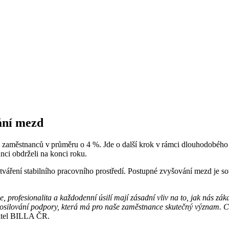
ání mezd
zaměstnanců v průměru o 4 %. Jde o další krok v rámci dlouhodobého 
nci obdrželi na konci roku.
ení stabilního pracovního prostředí. Postupné zvyšování mezd je součá
 profesionalita a každodenní úsilí mají zásadní vliv na to, jak nás zá
posilování podpory, která má pro naše zaměstnance skutečný význam. 
ditel BILLA ČR.