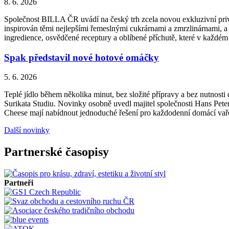
8. 6. 2026
Společnost BILLA ČR uvádí na český trh zcela novou exkluzivní priv
inspirován těmi nejlepšími řemeslnými cukrárnami a zmrzlinárnami, a 
ingredience, osvědčené receptury a oblíbené příchutě, které v každém
Spak představil nové hotové omáčky
5. 6. 2026
Teplé jídlo během několika minut, bez složité přípravy a bez nutnos
Surikata Studiu. Novinky osobně uvedl majitel společnosti Hans Peter
Cheese mají nabídnout jednoduché řešení pro každodenní domácí vařen
Další novinky
Partnerské časopisy
Partneři