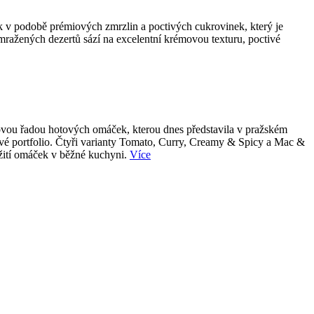
k v podobě prémiových zmrzlin a poctivých cukrovinek, který je
 mražených dezertů sází na excelentní krémovou texturu, poctivé
 novou řadou hotových omáček, kterou dnes představila v pražském
tové portfolio. Čtyři varianty Tomato, Curry, Creamy & Spicy a Mac &
užití omáček v běžné kuchyni.
Více