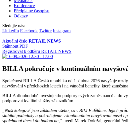
Mediadata
Konference
Předplatné časopisu
Odkazy
Sledujte nás:
LinkedIn
Facebook
Twitter
Instagram
Aktuální číslo
RETAIL NEWS
Stáhnout PDF
Registrovat k odběru RETAIL NEWS
BILLA pokračuje v kontinuálním navyšov
Společnost BILLA Česká republika od 1. dubna 2026 navyšuje mzdy 
navyšování v předchozích letech i na vánoční benefity, které zaměstna
BILLA dlouhodobě investuje do podpory svých zaměstnanců a do vytvář
podporovat kvalitní služby zákazníkům.
„Naši kolegové jsou základem všeho, co v BILLE děláme. Jejich práce,
stabilní podmínky a pokračujeme v kontinuálním navyšování mezd i 
spolehnout dnes i do budoucna,“
uvedl Marek Doležal, generální ře