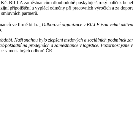
0 Kč. BILLA zaměstnancům dlouhodobě poskytuje široký balíček benefi
enzijní připojištění a vyplácí odměny při pracovních výročích a za do
 smluvních partnerů.
anců ve firmě billa.
„Odborové organizace v BILLE jsou velmi aktivní v
b.
 období. Naší snahou bylo zlepšení mzdových a sociálních podmínek za
č/pokladní na prodejnách a zaměstnance v logistice. Pozornost jsme vě
ace samostatných odborů ČR.