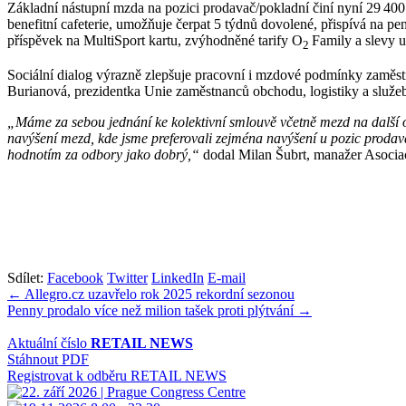
Základní nástupní mzda na pozici prodavač/pokladní činí nyní 29 40
benefitní cafeterie, umožňuje čerpat 5 týdnů dovolené, přispívá na p
příspěvek na MultiSport kartu, zvýhodněné tarify O
Family a slevy u
2
Sociální dialog výrazně zlepšuje pracovní i mzdové podmínky zaměstn
Burianová, prezidentka Unie zaměstnanců obchodu, logistiky a služe
„Máme za sebou jednání ke kolektivní smlouvě včetně mezd na další
navýšení mezd, kde jsme preferovali zejména navýšení u pozic prodava
hodnotím za odbory jako dobrý,“
dodal Milan Šubrt, manažer Asoci
Sdílet:
Facebook
Twitter
LinkedIn
E-mail
Navigace
← Allegro.cz uzavřelo rok 2025 rekordní sezonou
Penny prodalo více než milion tašek proti plýtvání →
pro
příspěvek
Aktuální číslo
RETAIL NEWS
Stáhnout PDF
Registrovat k odběru RETAIL NEWS