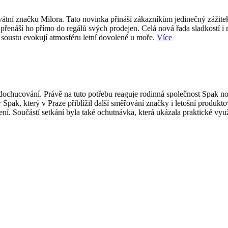
átní značku Milora. Tato novinka přináší zákazníkům jedinečný zážite
přenáší ho přímo do regálů svých prodejen. Celá nová řada sladkostí i
 soustu evokují atmosféru letní dovolené u moře.
Více
ti dochucování. Právě na tuto potřebu reaguje rodinná společnost Spak
 Spak, který v Praze přiblížil další směřování značky i letošní produk
í. Součástí setkání byla také ochutnávka, která ukázala praktické vy