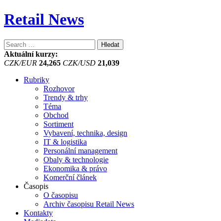
Retail News
Vyhledávání
Aktuální kurzy:
CZK/EUR
24,265
CZK/USD
21,039
Rubriky
Rozhovor
Trendy & trhy
Téma
Obchod
Sortiment
Vybavení, technika, design
IT & logistika
Personální management
Obaly & technologie
Ekonomika & právo
Komerční článek
Časopis
O časopisu
Archiv časopisu Retail News
Kontakty