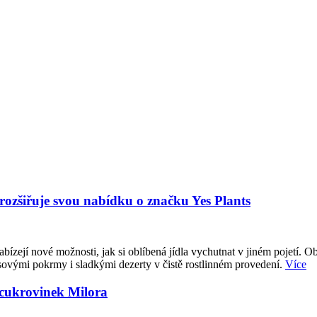
 rozšiřuje svou nabídku o značku Yes Plants
abízejí nové možnosti, jak si oblíbená jídla vychutnat v jiném pojetí. O
sovými pokrmy i sladkými dezerty v čistě rostlinném provedení.
Více
 cukrovinek Milora