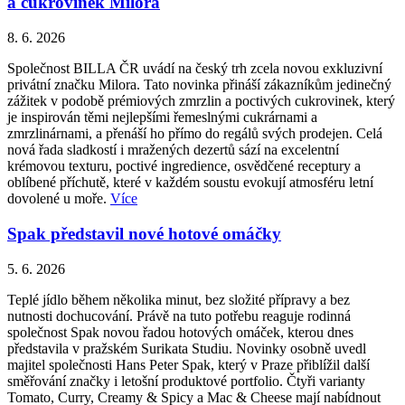
a cukrovinek Milora
8. 6. 2026
Společnost BILLA ČR uvádí na český trh zcela novou exkluzivní
privátní značku Milora. Tato novinka přináší zákazníkům jedinečný
zážitek v podobě prémiových zmrzlin a poctivých cukrovinek, který
je inspirován těmi nejlepšími řemeslnými cukrárnami a
zmrzlinárnami, a přenáší ho přímo do regálů svých prodejen. Celá
nová řada sladkostí i mražených dezertů sází na excelentní
krémovou texturu, poctivé ingredience, osvědčené receptury a
oblíbené příchutě, které v každém soustu evokují atmosféru letní
dovolené u moře.
Více
Spak představil nové hotové omáčky
5. 6. 2026
Teplé jídlo během několika minut, bez složité přípravy a bez
nutnosti dochucování. Právě na tuto potřebu reaguje rodinná
společnost Spak novou řadou hotových omáček, kterou dnes
představila v pražském Surikata Studiu. Novinky osobně uvedl
majitel společnosti Hans Peter Spak, který v Praze přiblížil další
směřování značky i letošní produktové portfolio. Čtyři varianty
Tomato, Curry, Creamy & Spicy a Mac & Cheese mají nabídnout