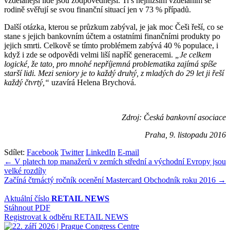
vzdělanější lidé jsou zodpovědnější. Ti s nejnižším vzděláním se
rodině svěřují se svou finanční situací jen v 73 % případů.
Další otázka, kterou se průzkum zabýval, je jak moc Češi řeší, co se
stane s jejich bankovním účtem a ostatními finančními produkty po
jejich smrti. Celkově se tímto problémem zabývá 40 % populace, i
když i zde se odpovědi velmi liší napříč generacemi.
„Je celkem
logické, že tato, pro mnohé nepříjemná problematika zajímá spíše
starší lidi. Mezi seniory je to každý druhý, z mladých do 29 let ji řeší
každý čtvrtý,“
uzavírá Helena Brychová.
Zdroj: Česká bankovní asociace
Praha, 9. listopadu 2016
Sdílet:
Facebook
Twitter
LinkedIn
E-mail
Navigace
← V platech top manažerů v zemích střední a východní Evropy jsou
velké rozdíly
pro
Začíná čtrnáctý ročník ocenění Mastercard Obchodník roku 2016 →
příspěvek
Aktuální číslo
RETAIL NEWS
Stáhnout PDF
Registrovat k odběru RETAIL NEWS