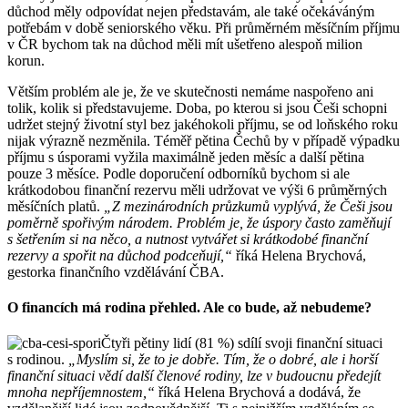
důchod měly odpovídat nejen představám, ale také očekáváným
potřebám v době seniorského věku. Při průměrném měsíčním příjmu
v ČR bychom tak na důchod měli mít ušetřeno alespoň milion
korun.
Větším problém ale je, že ve skutečnosti nemáme naspořeno ani
tolik, kolik si představujeme. Doba, po kterou si jsou Češi schopni
udržet stejný životní styl bez jakéhokoli příjmu, se od loňského roku
nijak výrazně nezměnila. Téměř pětina Čechů by v případě výpadku
příjmu s úsporami vyžila maximálně jeden měsíc a další pětina
pouze 3 měsíce. Podle doporučení odborníků bychom si ale
krátkodobou finanční rezervu měli udržovat ve výši 6 průměrných
měsíčních platů.
„Z mezinárodních průzkumů vyplývá, že Češi jsou
poměrně spořivým národem. Problém je, že úspory často zaměňují
s šetřením si na něco, a nutnost vytvářet si krátkodobé finanční
rezervy a spořit na důchod podceňují,“
říká Helena Brychová,
gestorka finančního vzdělávání ČBA.
O financích má rodina přehled. Ale co bude, až nebudeme?
Čtyři pětiny lidí (81 %) sdílí svoji finanční situaci
s rodinou.
„Myslím si, že to je dobře. Tím, že o dobré, ale i horší
finanční situaci vědí další členové rodiny, lze v budoucnu předejít
mnoha nepříjemnostem,“
říká Helena Brychová a dodává, že