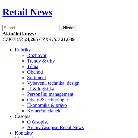
Retail News
Vyhledávání
Aktuální kurzy:
CZK/EUR
24,265
CZK/USD
21,039
Rubriky
Rozhovor
Trendy & trhy
Téma
Obchod
Sortiment
Vybavení, technika, design
IT & logistika
Personální management
Obaly & technologie
Ekonomika & právo
Komerční článek
Časopis
O časopisu
Archiv časopisu Retail News
Kontakty