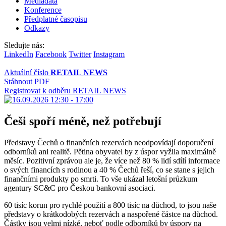
Mediadata
Konference
Předplatné časopisu
Odkazy
Sledujte nás:
LinkedIn
Facebook
Twitter
Instagram
Aktuální číslo
RETAIL NEWS
Stáhnout PDF
Registrovat k odběru RETAIL NEWS
Češi spoří méně, než potřebují
Představy Čechů o finančních rezervách neodpovídají doporučení
odborníků ani realitě. Pětina obyvatel by z úspor vyžila maximálně
měsíc. Pozitivní zprávou ale je, že více než 80 % lidí sdílí informace
o svých financích s rodinou a 40 % Čechů řeší, co se stane s jejich
finančními produkty po smrti. To vše ukázal letošní průzkum
agentury SC&C pro Českou bankovní asociaci.
60 tisíc korun pro rychlé použití a 800 tisíc na důchod, to jsou naše
představy o krátkodobých rezervách a naspořené částce na důchod.
Částky jsou velmi nízké, neboť podle odborníků by úspory na