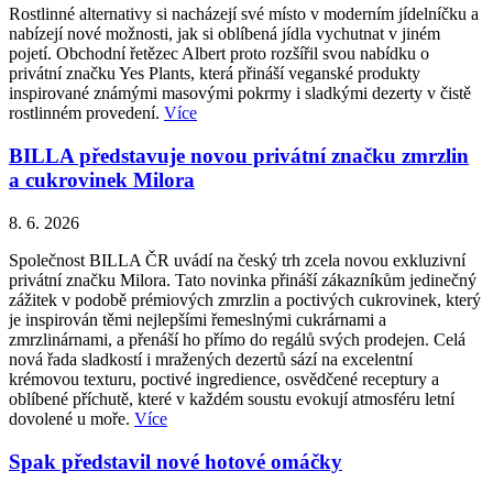
Rostlinné alternativy si nacházejí své místo v moderním jídelníčku a
nabízejí nové možnosti, jak si oblíbená jídla vychutnat v jiném
pojetí. Obchodní řetězec Albert proto rozšířil svou nabídku o
privátní značku Yes Plants, která přináší veganské produkty
inspirované známými masovými pokrmy i sladkými dezerty v čistě
rostlinném provedení.
Více
BILLA představuje novou privátní značku zmrzlin
a cukrovinek Milora
8. 6. 2026
Společnost BILLA ČR uvádí na český trh zcela novou exkluzivní
privátní značku Milora. Tato novinka přináší zákazníkům jedinečný
zážitek v podobě prémiových zmrzlin a poctivých cukrovinek, který
je inspirován těmi nejlepšími řemeslnými cukrárnami a
zmrzlinárnami, a přenáší ho přímo do regálů svých prodejen. Celá
nová řada sladkostí i mražených dezertů sází na excelentní
krémovou texturu, poctivé ingredience, osvědčené receptury a
oblíbené příchutě, které v každém soustu evokují atmosféru letní
dovolené u moře.
Více
Spak představil nové hotové omáčky