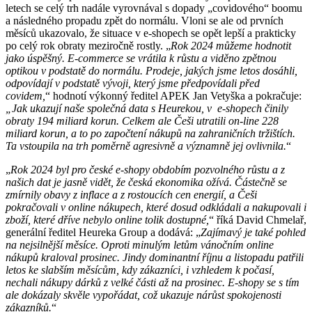
letech se celý trh nadále vyrovnával s dopady „covidového“ boomu
a následného propadu zpět do normálu. Vloni se ale od prvních
měsíců ukazovalo, že situace v e-shopech se opět lepší a prakticky
po celý rok obraty meziročně rostly. „
Rok 2024 můžeme hodnotit
jako úspěšný. E-commerce se vrátila k růstu a viděno zpětnou
optikou v podstatě do normálu. Prodeje, jakých jsme letos dosáhli,
odpovídají v podstatě vývoji, který jsme předpovídali před
covidem,
“ hodnotí výkonný ředitel APEK Jan Vetyška a pokračuje:
„Jak ukazují naše společná data s Heurekou, v e-shopech činily
obraty 194 miliard korun. Celkem ale Češi utratili on-line 228
miliard korun, a to po započtení nákupů na zahraničních tržištích.
Ta vstoupila na trh poměrně agresivně a významně jej ovlivnila.
“
„
Rok 2024 byl pro české e-shopy obdobím pozvolného růstu a z
našich dat je jasně vidět, že česká ekonomika ožívá. Částečně se
zmírnily obavy z inflace a z rostoucích cen energií, a Češi
pokračovali v online nákupech, které dosud odkládali a nakupovali i
zboží, které dříve nebylo online tolik dostupné,
“ říká David Chmelař,
generální ředitel Heureka Group a dodává: „
Zajímavý je také pohled
na nejsilnější měsíce. Oproti minulým letům vánočním online
nákupů kraloval prosinec. Jindy dominantní říjnu a listopadu patřili
letos ke slabším měsícům, kdy zákazníci, i vzhledem k počasí,
nechali nákupy dárků z velké části až na prosinec. E-shopy se s tím
ale dokázaly skvěle vypořádat, což ukazuje nárůst spokojenosti
zákazníků.
“