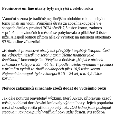
Prosincové on-line útraty byly nejvyšší z celého roku
Vánoční sezona je tradičně nejsilnějším obdobím roku a nebylo
tomu jinak ani vloni. Průměrná útrata za zboží nakoupené v e-
shopech činila v prosinci 2024 téměř 7,5 tisíce korun, zatímco
v průběhu nevánočních měsíců se pohybovala o přibližně 3 tisíce
níže. Alespoň jednou přitom nějaký výrobek na internetu objednalo
93 % on-line zákazníků.
„
Průměrné prosincové útraty tak převýšily i úspěšný listopad. Češi
na Vánocích nešetřili a sezonu tak můžeme hodnotit jako
úspěšnou,
“ komentuje Jan Vetyška a dodává: „
Nejvíce utráceli
zákazníci v kategorii 35 – 44 let. Ti podle našeho výzkumu v prosinci
v průměru vydali za zboží v e-shopech přes 10,5 tisíce korun.
Nejméně to naopak bylo v kategorii 15 – 24 let, a to 4,5 tisíce
korun.
“
Nejvíce zákazníků si nechalo zboží dodat do výdejního boxu
Jak dále potvrdil pravidelný výzkum, který APEK připravuje každý
měsíc, v oblasti doručování kralovaly výdejní boxy. Jejich popularita
mezi zákazníky rostla přitom po celý rok. „
Od ledna jsme postupně
sledovali, jak nakupující využívají boxy stále častěji. Na začátku