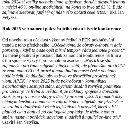
roku 2024 si zásilky nechalo tímto způsobem doručit alespoň jednou
v měsíci 46 % on-line spotřebitelů, na konci to bylo už 63 %. Bude
zajímavé sledovat, jaký vývoj nás v této oblasti čeká letos,“
říká Jan
Vetyška.
Rok 2025 ve znamení pokračujícího růstu i tvrdé konkurence
Od nového roku očekává výkonný ředitel APEK pokračování
trendů z toho předchozího. „
Očekáváme, že obraty e-shopům dále
porostou, i když to bude opět mírné tempo v řádu jednotek procent.
“
To méně pozitivní je rostoucí tlak zahraniční konkurence na trhu a
s tím spojené výzvy i pro samotnou asociaci: „
Náš trh se stal
zajímavým pro řadu subjektů z jiných států, ale především pro tržiště
ze zemí mimo EU. A právě tomuto budou muset české obchody
nadále čelit. Je důležité, aby to bylo ve férovějším prostředí než
vloni. APEK i v roce 2025 bude pokračovat v komunikaci
s obchodníky i zástupci státu, abychom dosáhli rovných podmínek
pro všechny. Je třeba si uvědomit, že náklady spojené s dovozem
zboží jsou pro naše e-shopy o desítky procent vyšší. A to nikoli díky
nějakým lepším schopnostem zahraničních subjektů, ale především
ve vztahu k dodržování všech legislativních pravidel, která v EU
platí od cla a daní až po ekologické poplatky. Je třeba v tomto
směru nastavit pořádek, abychom si udrželi fungující on-line trh,
“
uzavírá Jan Vetyška.