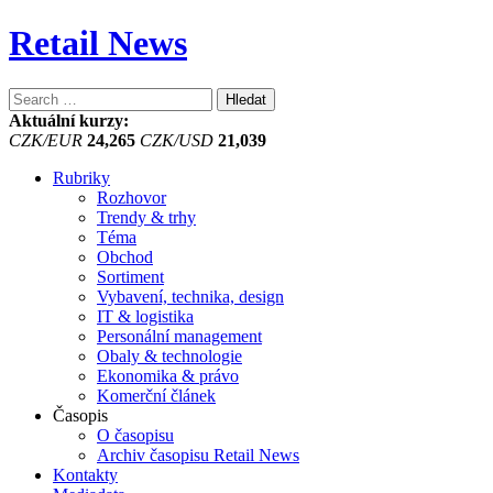
Retail News
Vyhledávání
Aktuální kurzy:
CZK/EUR
24,265
CZK/USD
21,039
Rubriky
Rozhovor
Trendy & trhy
Téma
Obchod
Sortiment
Vybavení, technika, design
IT & logistika
Personální management
Obaly & technologie
Ekonomika & právo
Komerční článek
Časopis
O časopisu
Archiv časopisu Retail News
Kontakty