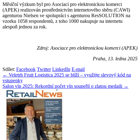
Měsíční výzkum byl pro Asociaci pro elektronickou komerci
(APEK) realizován prostřednictvím internetového sběru (CAWI)
agenturou Nielsen ve spolupráci s agenturou ResSOLUTION na
vzorku 1058 respondentů, z toho 1000 nakupuje na internetu
alespoň jednou za rok.
Zdroj: Asociace pro elektronickou komerci (APEK)
Praha, 13. ledna 2025
Sdílet:
Facebook
Twitter
LinkedIn
E-mail
Navigace
← Veletrh Fruit Logistica 2025 se blíží – využijte slevový kód na
vstupenky
pro
Salon vín 2025: Rekordní počet vín soupeřil o zlatou medaili →
příspěvek