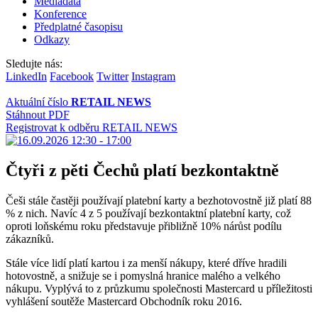
Mediadata
Konference
Předplatné časopisu
Odkazy
Sledujte nás:
LinkedIn
Facebook
Twitter
Instagram
Aktuální číslo
RETAIL NEWS
Stáhnout PDF
Registrovat k odběru RETAIL NEWS
Čtyři z pěti Čechů platí bezkontaktně
Češi stále častěji používají platební karty a bezhotovostně již platí 88
% z nich. Navíc 4 z 5 používají bezkontaktní platební karty, což
oproti loňskému roku představuje přibližně 10% nárůst podílu
zákazníků.
Stále více lidí platí kartou i za menší nákupy, které dříve hradili
hotovostně, a snižuje se i pomyslná hranice malého a velkého
nákupu. Vyplývá to z průzkumu společnosti Mastercard u příležitosti
vyhlášení soutěže Mastercard Obchodník roku 2016.