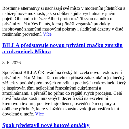
Rostlinné alternativy si nacházejí své místo v moderním jídelníčku a
nabízejí nové možnosti, jak si oblíbená jídla vychutnat v jiném
pojetí. Obchodní řetězec Albert proto rozšířil svou nabídku o
privátní značku Yes Plants, která přináší veganské produkty
inspirované známými masovými pokrmy i sladkými dezerty v čistě
rostlinném provedení.
Více
BILLA představuje novou privátní značku zmrzlin
a cukrovinek Milora
8. 6. 2026
Společnost BILLA ČR uvádí na český trh zcela novou exkluzivní
privátní značku Milora. Tato novinka přináší zákazníkům jedinečný
zážitek v podobě prémiových zmrzlin a poctivých cukrovinek, který
je inspirován těmi nejlepšími řemeslnými cukrárnami a
zmrzlinárnami, a přenáší ho přímo do regálů svých prodejen. Celá
nová řada sladkostí i mražených dezertů sází na excelentní
krémovou texturu, poctivé ingredience, osvědčené receptury a
oblíbené příchutě, které v každém soustu evokují atmosféru letní
dovolené u moře.
Více
Spak představil nové hotové omáčky