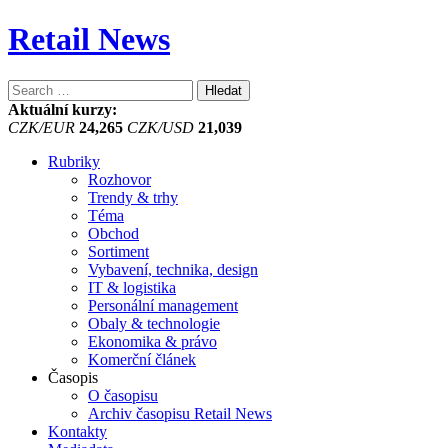
Retail News
Vyhledávání
Aktuální kurzy:
CZK/EUR
24,265
CZK/USD
21,039
Rubriky
Rozhovor
Trendy & trhy
Téma
Obchod
Sortiment
Vybavení, technika, design
IT & logistika
Personální management
Obaly & technologie
Ekonomika & právo
Komerční článek
Časopis
O časopisu
Archiv časopisu Retail News
Kontakty