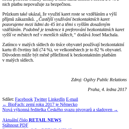
nich platbu nepovažuje za bezpečnou.
Průzkum také ukázal, že využití karet roste se vzděláním a výší
příjmů zákazníků.
„Častější využívání bezkontaktních karet
pozorujeme mezi lidmi do 45 let a těmi s vyšším dosaženým
vzděláním. Podobně je tendence k preferování bezkontaktních karet
vyšší ve městech než v menších sídlech,“
dodává Josef Machala.
Zatímco v malých sídlech do tisíce obyvatel používají bezkontaktní
kartu tři čtvrtiny lidí (74 %), ve velkoměstech je to 82 % obyvatel.
Důvodem může být méně příležitostí k bezkontaktním platbám
v malých sídlech.
Zdroj: Ogilvy Public Relations
Praha, 4. ledna 2017
Sdílet:
Facebook
Twitter
LinkedIn
E-mail
Navigace
← BioFach: zemí roku 2017 je Německo
Nová výkonná ředitelka Českého svazu pivovarů a sladoven →
pro
příspěvek
Aktuální číslo
RETAIL NEWS
Stáhnout PDF