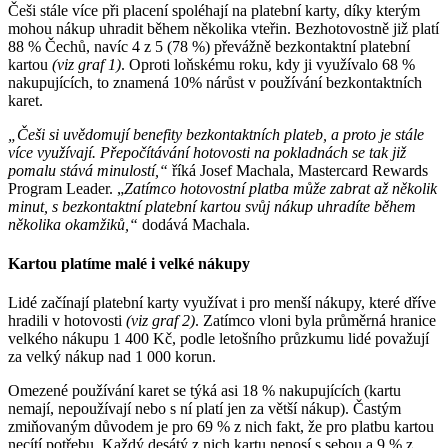
Češi stále více při placení spoléhají na platební karty, díky kterým
mohou nákup uhradit během několika vteřin. Bezhotovostně již platí
88 % Čechů, navíc 4 z 5 (78 %) převážně bezkontaktní platební
kartou
(viz graf 1)
. Oproti loňskému roku, kdy ji využívalo 68 %
nakupujících, to znamená 10% nárůst v používání bezkontaktních
karet.
„Češi si uvědomují benefity bezkontaktních plateb, a proto je stále
více využívají. Přepočítávání hotovosti na pokladnách se tak již
pomalu stává minulostí,“
říká Josef Machala, Mastercard Rewards
Program Leader. „
Zatímco hotovostní platba může zabrat až několik
minut, s bezkontaktní platební kartou svůj nákup uhradíte během
několika okamžiků,“
dodává Machala.
Kartou platíme malé i velké nákupy
Lidé začínají platební karty využívat i pro menší nákupy, které dříve
hradili v hotovosti
(viz graf 2)
. Zatímco vloni byla průměrná hranice
velkého nákupu 1 400 Kč, podle letošního průzkumu lidé považují
za velký nákup nad 1 000 korun.
Omezené používání karet se týká asi 18 % nakupujících (kartu
nemají, nepoužívají nebo s ní platí jen za větší nákup). Častým
zmiňovaným důvodem je pro 69 % z nich fakt, že pro platbu kartou
necítí potřebu. Každý desátý z nich kartu nenosí s sebou a 9 % z