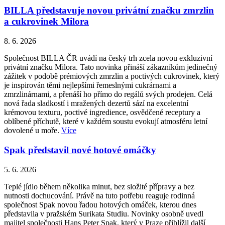
BILLA představuje novou privátní značku zmrzlin
a cukrovinek Milora
8. 6. 2026
Společnost BILLA ČR uvádí na český trh zcela novou exkluzivní
privátní značku Milora. Tato novinka přináší zákazníkům jedinečný
zážitek v podobě prémiových zmrzlin a poctivých cukrovinek, který
je inspirován těmi nejlepšími řemeslnými cukrárnami a
zmrzlinárnami, a přenáší ho přímo do regálů svých prodejen. Celá
nová řada sladkostí i mražených dezertů sází na excelentní
krémovou texturu, poctivé ingredience, osvědčené receptury a
oblíbené příchutě, které v každém soustu evokují atmosféru letní
dovolené u moře.
Více
Spak představil nové hotové omáčky
5. 6. 2026
Teplé jídlo během několika minut, bez složité přípravy a bez
nutnosti dochucování. Právě na tuto potřebu reaguje rodinná
společnost Spak novou řadou hotových omáček, kterou dnes
představila v pražském Surikata Studiu. Novinky osobně uvedl
majitel společnosti Hans Peter Spak, který v Praze přiblížil další