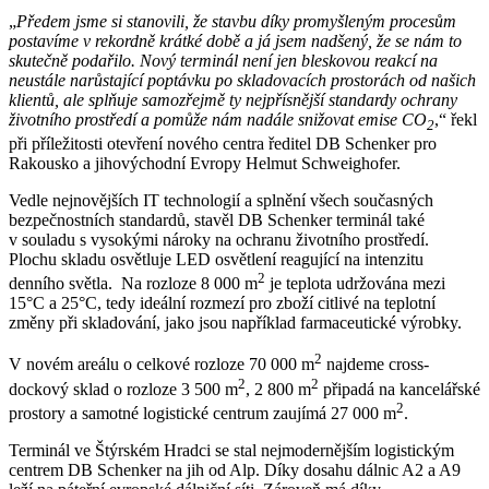
„
Předem jsme si stanovili, že stavbu díky promyšleným procesům
postavíme v rekordně krátké době a já jsem nadšený, že se nám to
skutečně podařilo. Nový terminál není jen bleskovou reakcí na
neustále narůstající poptávku po skladovacích prostorách od našich
klientů, ale splňuje samozřejmě ty nejpřísnější standardy ochrany
životního prostředí a pomůže nám nadále snižovat emise CO
,“ řekl
2
při příležitosti otevření nového centra ředitel DB Schenker pro
Rakousko a jihovýchodní Evropy Helmut Schweighofer.
Vedle nejnovějších IT technologií a splnění všech současných
bezpečnostních standardů, stavěl DB Schenker terminál také
v souladu s vysokými nároky na ochranu životního prostředí.
Plochu skladu osvětluje LED osvětlení reagující na intenzitu
2
denního světla. Na rozloze 8 000 m
je teplota udržována mezi
15°C a 25°C, tedy ideální rozmezí pro zboží citlivé na teplotní
změny při skladování, jako jsou například farmaceutické výrobky.
2
V novém areálu o celkové rozloze 70 000 m
najdeme cross-
2
2
dockový sklad o rozloze 3 500 m
, 2 800 m
připadá na kancelářské
2
prostory a samotné logistické centrum zaujímá 27 000 m
.
Terminál ve Štýrském Hradci se stal nejmodernějším logistickým
centrem DB Schenker na jih od Alp. Díky dosahu dálnic A2 a A9