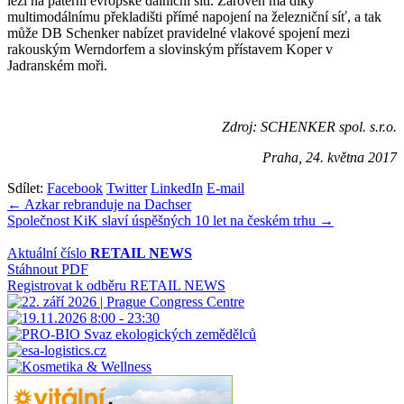
leží na páteřní evropské dálniční síti. Zároveň má díky
multimodálnímu překladišti přímé napojení na železniční síť, a tak
může DB Schenker nabízet pravidelné vlakové spojení mezi
rakouským Werndorfem a slovinským přístavem Koper v
Jadranském moři.
Zdroj: SCHENKER spol. s.r.o.
Praha, 24. května 2017
Sdílet:
Facebook
Twitter
LinkedIn
E-mail
Navigace
← Azkar rebranduje na Dachser
Společnost KiK slaví úspěšných 10 let na českém trhu →
pro
příspěvek
Aktuální číslo
RETAIL NEWS
Stáhnout PDF
Registrovat k odběru RETAIL NEWS