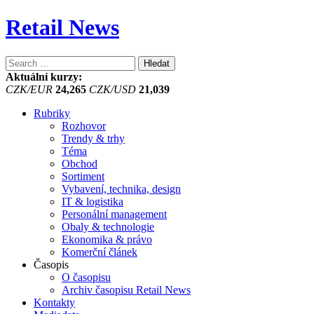
Retail News
Vyhledávání
Aktuální kurzy:
CZK/EUR
24,265
CZK/USD
21,039
Rubriky
Rozhovor
Trendy & trhy
Téma
Obchod
Sortiment
Vybavení, technika, design
IT & logistika
Personální management
Obaly & technologie
Ekonomika & právo
Komerční článek
Časopis
O časopisu
Archiv časopisu Retail News
Kontakty