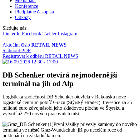
Mediadata
Konference
Předplatné časopisu
Odkazy
Sledujte nás:
LinkedIn
Facebook
Twitter
Instagram
Aktuální číslo
RETAIL NEWS
Stáhnout PDF
Registrovat k odběru RETAIL NEWS
DB Schenker otevírá nejmodernější
terminál na jih od Alp
Logistická společnost DB Schenker otevřela v Rakousku nové
logistické centrum poblíž Grazu (Štýrský Hradec). Investice za 25
milionů euro zdvojnásobí jeho skladovou plochu ve Štýrsku a
vytvoří až 250 nových pracovních míst.
První zásilky přivezly kamiony do nového
terminálu ve městě Graz-Wundschuh již po necelém roce od
poklepání na základní kámen.