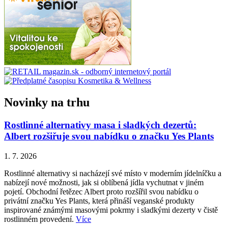
Novinky na trhu
Rostlinné alternativy masa i sladkých dezertů:
Albert rozšiřuje svou nabídku o značku Yes Plants
1. 7. 2026
Rostlinné alternativy si nacházejí své místo v moderním jídelníčku a
nabízejí nové možnosti, jak si oblíbená jídla vychutnat v jiném
pojetí. Obchodní řetězec Albert proto rozšířil svou nabídku o
privátní značku Yes Plants, která přináší veganské produkty
inspirované známými masovými pokrmy i sladkými dezerty v čistě
rostlinném provedení.
Více