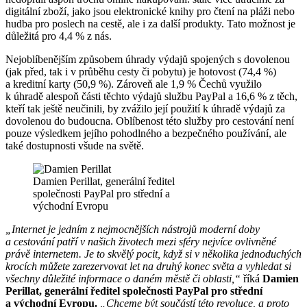
digitální zboží, jako jsou elektronické knihy pro čtení na pláži nebo
hudba pro poslech na cestě, ale i za další produkty. Tato možnost je
důležitá pro 4,4 % z nás.
Nejoblíbenějším způsobem úhrady výdajů spojených s dovolenou
(jak před, tak i v průběhu cesty či pobytu) je hotovost (74,4 %)
a kreditní karty (50,9 %). Zároveň ale 1,9 % Čechů využilo
k úhradě alespoň části těchto výdajů službu PayPal a 16,6 % z těch,
kteří tak ještě neučinili, by zvážilo její použití k úhradě výdajů za
dovolenou do budoucna. Oblíbenost této služby pro cestování není
pouze výsledkem jejího pohodlného a bezpečného používání, ale
také dostupnosti všude na světě.
Damien Perillat, generální ředitel
společnosti PayPal pro střední a
východní Evropu
„Internet je jedním z nejmocnějších nástrojů moderní doby
a cestování patří v našich životech mezi sféry nejvíce ovlivněné
právě internetem.
Je to skvělý pocit, když si v několika jednoduchých
krocích můžete zarezervovat let na druhý konec světa a vyhledat si
všechny důležité informace o daném městě či oblasti,“
říká
Damien
Perillat, generální ředitel společnosti PayPal pro střední
a východní Evropu.
„Chceme být součástí této revoluce, a proto