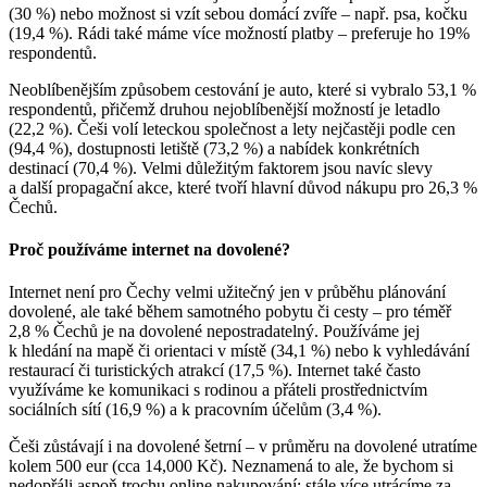
(30 %) nebo možnost si vzít sebou domácí zvíře – např. psa, kočku
(19,4 %). Rádi také máme více možností platby – preferuje ho 19%
respondentů.
Neoblíbenějším způsobem cestování je auto, které si vybralo 53,1 %
respondentů, přičemž druhou nejoblíbenější možností je letadlo
(22,2 %). Češi volí leteckou společnost a lety nejčastěji podle cen
(94,4 %), dostupnosti letiště (73,2 %) a nabídek konkrétních
destinací (70,4 %). Velmi důležitým faktorem jsou navíc slevy
a další propagační akce, které tvoří hlavní důvod nákupu pro 26,3 %
Čechů.
Proč používáme internet na dovolené?
Internet není pro Čechy velmi užitečný jen v průběhu plánování
dovolené, ale také během samotného pobytu či cesty – pro téměř
2,8 % Čechů je na dovolené nepostradatelný. Používáme jej
k hledání na mapě či orientaci v místě (34,1 %) nebo k vyhledávání
restaurací či turistických atrakcí (17,5 %). Internet také často
využíváme ke komunikaci s rodinou a přáteli prostřednictvím
sociálních sítí (16,9 %) a k pracovním účelům (3,4 %).
Češi zůstávají i na dovolené šetrní – v průměru na dovolené utratíme
kolem 500 eur (cca 14,000 Kč). Neznamená to ale, že bychom si
nedopřáli aspoň trochu online nakupování: stále více utrácíme za