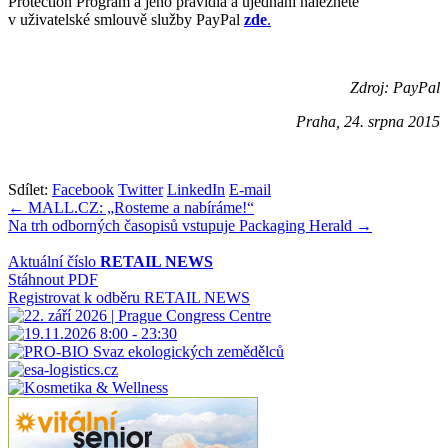
Protection Program a jeho pravidla a ujednání naleznete
v uživatelské smlouvě služby PayPal
zde
.
Zdroj: PayPal
Praha, 24. srpna 2015
Sdílet:
Facebook
Twitter
LinkedIn
E-mail
Navigace
← MALL.CZ: „Rosteme a nabíráme!“
Na trh odborných časopisů vstupuje Packaging Herald →
pro
příspěvek
Aktuální číslo
RETAIL NEWS
Stáhnout PDF
Registrovat k odběru RETAIL NEWS