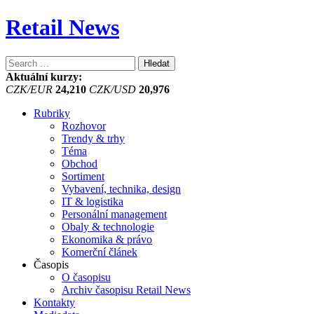
Retail News
Vyhledávání
Aktuální kurzy:
CZK/EUR
24,210
CZK/USD
20,976
Rubriky
Rozhovor
Trendy & trhy
Téma
Obchod
Sortiment
Vybavení, technika, design
IT & logistika
Personální management
Obaly & technologie
Ekonomika & právo
Komerční článek
Časopis
O časopisu
Archiv časopisu Retail News
Kontakty