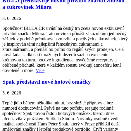
BILLA představuje novou privátní značku zmrzlin
a cukrovinek Milora
8. 6. 2026
Společnost BILLA ČR uvádí na český trh zcela novou exkluzivní
privátní značku Milora. Tato novinka přináší zákazníkům jedinečný
zážitek v podobě prémiových zmrzlin a poctivých cukrovinek, který
je inspirován těmi nejlepšími řemeslnými cukrárnami a
zmrzlinárnami, a přenáší ho přímo do regálů svých prodejen. Celá
nová řada sladkostí i mražených dezertů sází na excelentní
krémovou texturu, poctivé ingredience, osvědčené receptury a
oblíbené příchutě, které v každém soustu evokují atmosféru letní
dovolené u moře.
Více
Spak představil nové hotové omáčky
5. 6. 2026
Teplé jídlo během několika minut, bez složité přípravy a bez
nutnosti dochucování. Právě na tuto potřebu reaguje rodinná
společnost Spak novou řadou hotových omáček, kterou dnes
představila v pražském Surikata Studiu. Novinky osobně uvedl
majitel společnosti Hans Peter Spak, který v Praze přiblížil další
směřování značky i letošní produktové portfolio. Čtyři varianty