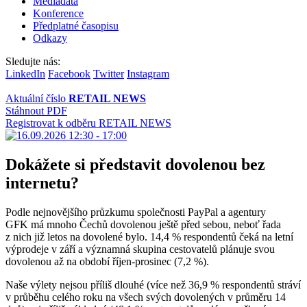
Mediadata
Konference
Předplatné časopisu
Odkazy
Sledujte nás:
LinkedIn
Facebook
Twitter
Instagram
Aktuální číslo
RETAIL NEWS
Stáhnout PDF
Registrovat k odběru RETAIL NEWS
Dokážete si představit dovolenou bez
internetu?
Podle nejnovějšího průzkumu společnosti PayPal a agentury
GFK má mnoho Čechů dovolenou ještě před sebou, neboť řada
z nich již letos na dovolené bylo. 14,4 % respondentů čeká na letní
výprodeje v září a významná skupina cestovatelů plánuje svou
dovolenou až na období říjen-prosinec (7,2 %).
Naše výlety nejsou příliš dlouhé (více než 36,9 % respondentů stráví
v průběhu celého roku na všech svých dovolených v průměru 14