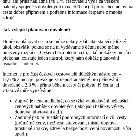
dnů) ani příliš nákladné (48,1 % cestovatelů vydá za veškeré
náklady spojené s dovolenými max. 500 eur). I proto chceme být na
cestu dobře připravení a potřebné informace čerpáme z mnoha
zdrojů.
Jak vylepšit plánování dovolené?
Dobře naplánovat cestu se může někdy zdát jako skutečně těžký
úkol, obzvlášť pokud se na ni vydáváme s dětmi nebo máme
omezený rozpočet. Ovšem bez ohledu na to, jaké překážky musíme
překonat, existuje jeden nástroj, který nám dokáže plánování
usnadnit – internet.
Internet je pro část českých cestovatelů důležitým nástrojem –
11,6 % z nich jej považuje za nepostradatelný pro plánování
dovolené a 2,8 % i přímo během cesty či pobytu. K čemu jej
v takové míře využíváme?
Zaprvé je nenahraditelný, co se týká vyhledávání nejlepších
cenových nabídek dovolených (jako jsou balíčky, výlety,
doprava, ubytování atd.).
Zadruhé pak při hledání podrobných informací o cíli cesty
(průměrné ceny, možnosti stravování, místní doprava,
turistické atrakce, zdraví a bezpečnost, celní povinnosti, víza
apod.).