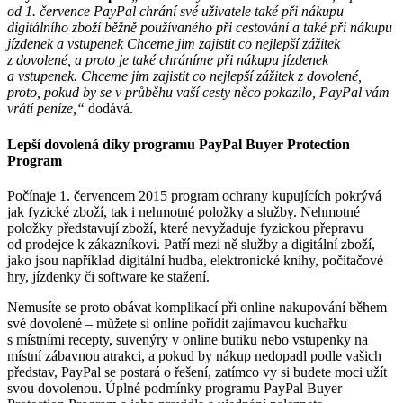
od 1. července PayPal chrání své uživatele také při nákupu
digitálního zboží běžně používaného při cestování a také při nákupu
jízdenek a vstupenek Chceme jim zajistit co nejlepší zážitek
z dovolené, a proto je také chráníme při nákupu jízdenek
a vstupenek. Chceme jim zajistit co nejlepší zážitek z dovolené,
proto, pokud by se v průběhu vaší cesty něco pokazilo, PayPal vám
vrátí peníze,“
dodává.
Lepší dovolená díky programu PayPal Buyer Protection
Program
Počínaje 1. červencem 2015 program ochrany kupujících pokrývá
jak fyzické zboží, tak i nehmotné položky a služby. Nehmotné
položky představují zboží, které nevyžaduje fyzickou přepravu
od prodejce k zákazníkovi. Patří mezi ně služby a digitální zboží,
jako jsou například digitální hudba, elektronické knihy, počítačové
hry, jízdenky či software ke stažení.
Nemusíte se proto obávat komplikací při online nakupování během
své dovolené – můžete si online pořídit zajímavou kuchařku
s místními recepty, suvenýry v online butiku nebo vstupenky na
místní zábavnou atrakci, a pokud by nákup nedopadl podle vašich
představ, PayPal se postará o řešení, zatímco vy si budete moci užít
svou dovolenou. Úplné podmínky programu PayPal Buyer