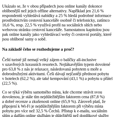
Ukázalo se, že v obou případech jsou online kanály dokonce
oblíbenější než jejich offline alternativy. Například jen 21,6 %
respondentů vyhledává nabídky a 25 % hledá podrobné informace
prostřednictvím cestovní kanceláře osobně či telefonicky, zatímco
16,6 %, resp. 22,5 % využívá profil na sociálních sítích nebo
webovou stránku cestovní kanceláře. Samostatnou kapitolou jsou
pak online kanály jako vyhledávací weby či cestovní portály, které
jsou oblíbené samy o sobě.
Na základě čeho se rozhodujeme a proč?
Čeští turisté již nemají velký zájem o balíčky all-inclusive
v uzavřených luxusních resortech. Nejlákavějším typem dovolené
pro 63,8 % z nás je relaxace, následovaná pobytem u moře a
dobrodružnými aktivitami. Češi dávají nejčastěji přednost pobytu
v hotelech (62,2 %), ale také kempování (43,1 %) a pobytu u přátel
(22,5 %).
Co se týká výběru samotného místa, kde chceme strávit svou
dovolenou, je stále tím nejdůležitějším faktorem cena (87,8 %)
a dobré recenze a zkušenosti online (65,9 %). Zároveň platí, že
připojení k Wi-Fi je nejdůležitějším faktorem při výběru místa
pobytu pro více než 32,5 % Čechů. Přístup k e-mailu, sociálním
sítím a dalším online službám je důležitější než doplňkové služby