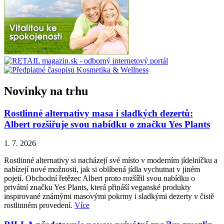
Novinky na trhu
Rostlinné alternativy masa i sladkých dezertů:
Albert rozšiřuje svou nabídku o značku Yes Plants
1. 7. 2026
Rostlinné alternativy si nacházejí své místo v moderním jídelníčku a
nabízejí nové možnosti, jak si oblíbená jídla vychutnat v jiném
pojetí. Obchodní řetězec Albert proto rozšířil svou nabídku o
privátní značku Yes Plants, která přináší veganské produkty
inspirované známými masovými pokrmy i sladkými dezerty v čistě
rostlinném provedení.
Více