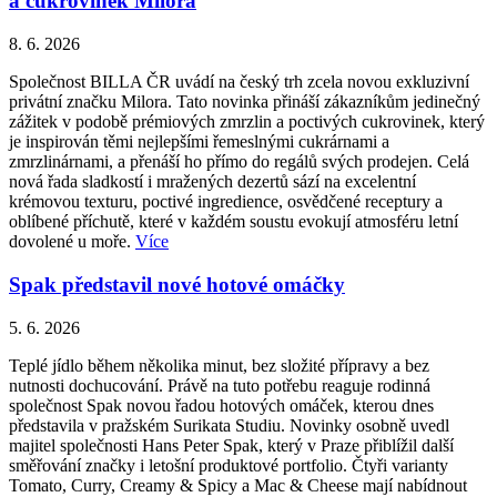
a cukrovinek Milora
8. 6. 2026
Společnost BILLA ČR uvádí na český trh zcela novou exkluzivní
privátní značku Milora. Tato novinka přináší zákazníkům jedinečný
zážitek v podobě prémiových zmrzlin a poctivých cukrovinek, který
je inspirován těmi nejlepšími řemeslnými cukrárnami a
zmrzlinárnami, a přenáší ho přímo do regálů svých prodejen. Celá
nová řada sladkostí i mražených dezertů sází na excelentní
krémovou texturu, poctivé ingredience, osvědčené receptury a
oblíbené příchutě, které v každém soustu evokují atmosféru letní
dovolené u moře.
Více
Spak představil nové hotové omáčky
5. 6. 2026
Teplé jídlo během několika minut, bez složité přípravy a bez
nutnosti dochucování. Právě na tuto potřebu reaguje rodinná
společnost Spak novou řadou hotových omáček, kterou dnes
představila v pražském Surikata Studiu. Novinky osobně uvedl
majitel společnosti Hans Peter Spak, který v Praze přiblížil další
směřování značky i letošní produktové portfolio. Čtyři varianty
Tomato, Curry, Creamy & Spicy a Mac & Cheese mají nabídnout