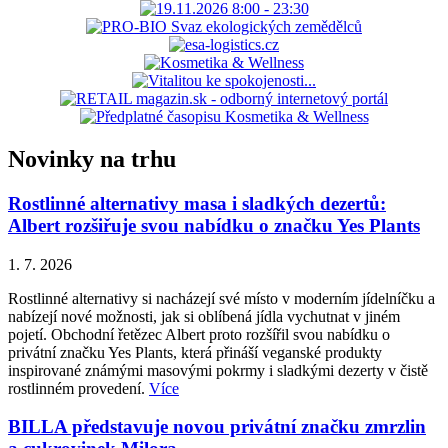
Novinky na trhu
Rostlinné alternativy masa i sladkých dezertů:
Albert rozšiřuje svou nabídku o značku Yes Plants
1. 7. 2026
Rostlinné alternativy si nacházejí své místo v moderním jídelníčku a
nabízejí nové možnosti, jak si oblíbená jídla vychutnat v jiném
pojetí. Obchodní řetězec Albert proto rozšířil svou nabídku o
privátní značku Yes Plants, která přináší veganské produkty
inspirované známými masovými pokrmy i sladkými dezerty v čistě
rostlinném provedení.
Více
BILLA představuje novou privátní značku zmrzlin