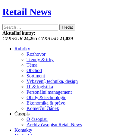
Retail News
Vyhledávání
Aktuální kurzy:
CZK/EUR
24,265
CZK/USD
21,039
Rubriky
Rozhovor
Trendy & trhy
Téma
Obchod
Sortiment
Vybavení, technika, design
IT & logistika
Personální management
Obaly & technologie
Ekonomika & právo
Komerční článek
Časopis
O časopisu
Archiv časopisu Retail News
Kontakty