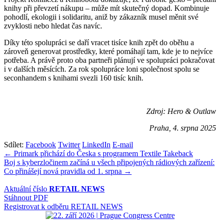
knihy při převzetí nákupu – může mít skutečný dopad. Kombinuje
pohodlí, ekologii i solidaritu, aniž by zákazník musel měnit své
zvyklosti nebo hledat čas navíc.
Díky této spolupráci se daří vracet tisíce knih zpět do oběhu a
zároveň generovat prostředky, které pomáhají tam, kde je to nejvíce
potřeba. A právě proto oba partneři plánují ve spolupráci pokračovat
i v dalších měsících. Za rok spolupráce loni společnost spolu se
seconhandem s knihami svezli 160 tisíc knih.
Zdroj: Hero & Outlaw
Praha, 4. srpna 2025
Sdílet:
Facebook
Twitter
LinkedIn
E-mail
Navigace
← Primark přichází do Česka s programem Textile Takeback
Boj s kyberzločinem začíná u všech připojených rádiových zařízení:
pro
Co přinášejí nová pravidla od 1. srpna →
příspěvek
Aktuální číslo
RETAIL NEWS
Stáhnout PDF
Registrovat k odběru RETAIL NEWS