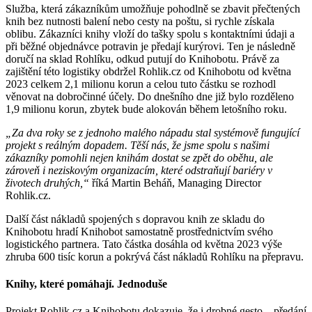
Služba, která zákazníkům umožňuje pohodlně se zbavit přečtených
knih bez nutnosti balení nebo cesty na poštu, si rychle získala
oblibu. Zákazníci knihy vloží do tašky spolu s kontaktními údaji a
při běžné objednávce potravin je předají kurýrovi. Ten je následně
doručí na sklad Rohlíku, odkud putují do Knihobotu. Právě za
zajištění této logistiky obdržel Rohlik.cz od Knihobotu od května
2023 celkem 2,1 milionu korun a celou tuto částku se rozhodl
věnovat na dobročinné účely. Do dnešního dne již bylo rozděleno
1,9 milionu korun, zbytek bude alokován během letošního roku.
„Za dva roky se z jednoho malého nápadu stal systémově fungující
projekt s reálným dopadem. Těší nás, že jsme spolu s našimi
zákazníky pomohli nejen knihám dostat se zpět do oběhu, ale
zároveň i neziskovým organizacím, které odstraňují bariéry v
životech druhých,“
říká Martin Beháň, Managing Director
Rohlik.cz.
Další část nákladů spojených s dopravou knih ze skladu do
Knihobotu hradí Knihobot samostatně prostřednictvím svého
logistického partnera. Tato částka dosáhla od května 2023 výše
zhruba 600 tisíc korun a pokrývá část nákladů Rohlíku na přepravu.
Knihy, které pomáhají. Jednoduše
Projekt Rohlik.cz a Knihobotu dokazuje, že i drobné gesto – předání