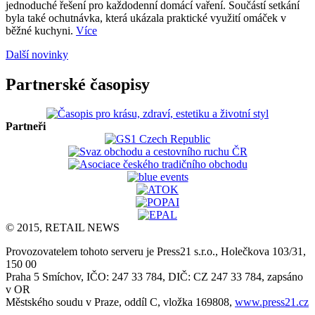
jednoduché řešení pro každodenní domácí vaření. Součástí setkání
byla také ochutnávka, která ukázala praktické využití omáček v
běžné kuchyni.
Více
Další novinky
Partnerské časopisy
Partneři
© 2015, RETAIL NEWS
Provozovatelem tohoto serveru je Press21 s.r.o., Holečkova 103/31,
150 00
Praha 5 Smíchov, IČO: 247 33 784, DIČ: CZ 247 33 784, zapsáno
v OR
Městského soudu v Praze, oddíl C, vložka 169808,
www.press21.cz