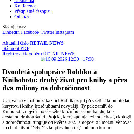
Mediadata
Konference
Předplatné časopisu
Odkazy
Sledujte nás:
LinkedIn
Facebook
Twitter
Instagram
Aktuální číslo
RETAIL NEWS
Stáhnout PDF
Registrovat k odběru RETAIL NEWS
Dvouletá spolupráce Rohlíku a
Knihobotu: druhý život pro knihy a přes
dva miliony na dobročinnost
Už dva roky mohou zákazníci Rohlik.cz při převzetí nákupu předat
kurýrovi i knihy, které už sami nevyužijí. Ty pak zamíří do
Knihobotu, největšího českého knižního secondhandu, kde
dostanou druhou šanci. Projekt, který spojuje jednoduchost, ekologii
a dobročinnost, funguje od května 2023 a doposud umožnil věnovat
na charitativní účely částku přesahující 2,1 milionu korun.