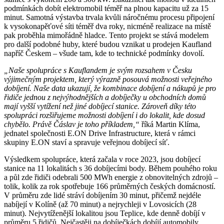
podmínkách dobít elektromobil téměř na plnou kapacitu už za 15
minut. Samotná výstavba trvala kvůli náročnému procesu připojení
k vysokonapěťové síti téměř dva roky, nicméně realizace na místě
pak proběhla mimořádně hladce. Tento projekt se stává modelem
pro další podobné huby, které budou vznikat u prodejen Kaufland
napříč Českem – všude tam, kde to technické podmínky dovolí.
„Naše spolupráce s Kauflandem je svým rozsahem v Česku
výjimečným projektem, který výrazně posouvá možnosti veřejného
dobíjení. Naše data ukazují, že kombinace dobíjení a nákupů je pro
řidiče jednou z nejvýhodnějších a dobíječky u obchodních domů
mají vyšší vytížení než jiné dobíjecí stanice. Zároveň díky této
spolupráci rozšiřujeme možnosti dobíjení i do lokalit, kde dosud
chybělo. Právě Čáslav je toho příkladem,“
říká Martin Klíma,
jednatel společnosti E.ON Drive Infrastructure, která v rámci
skupiny E.ON staví a spravuje veřejnou dobíjecí síť.
Výsledkem spolupráce, která začala v roce 2023, jsou dobíjecí
stanice na 11 lokalitách s 36 dobíjecími body. Během pouhého roku
a půl zde řidiči odebrali 500 MWh energie z obnovitelných zdrojů –
tolik, kolik za rok spotřebuje 166 průměrných českých domácností.
V průměru zde lidé stráví dobíjením 30 minut, přičemž nejdéle
nabíjejí v Kolíně (až 70 minut) a nejrychleji v Lovosicích (28
minut). Nejvytíženější lokalitou jsou Teplice, kde denně dobíjí v
průměru 5 řidičů. Nejčastěji na dobíječkách dobíjí automobily