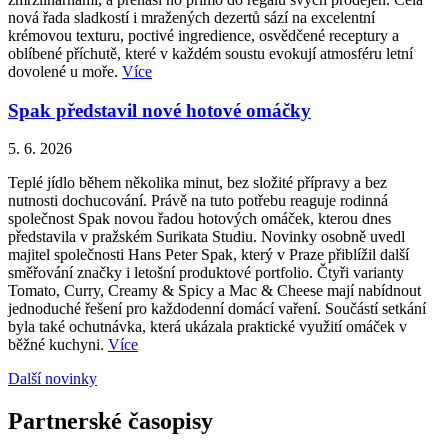
nová řada sladkostí i mražených dezertů sází na excelentní
krémovou texturu, poctivé ingredience, osvědčené receptury a
oblíbené příchutě, které v každém soustu evokují atmosféru letní
dovolené u moře.
Více
Spak představil nové hotové omáčky
5. 6. 2026
Teplé jídlo během několika minut, bez složité přípravy a bez
nutnosti dochucování. Právě na tuto potřebu reaguje rodinná
společnost Spak novou řadou hotových omáček, kterou dnes
představila v pražském Surikata Studiu. Novinky osobně uvedl
majitel společnosti Hans Peter Spak, který v Praze přiblížil další
směřování značky i letošní produktové portfolio. Čtyři varianty
Tomato, Curry, Creamy & Spicy a Mac & Cheese mají nabídnout
jednoduché řešení pro každodenní domácí vaření. Součástí setkání
byla také ochutnávka, která ukázala praktické využití omáček v
běžné kuchyni.
Více
Další novinky
Partnerské časopisy