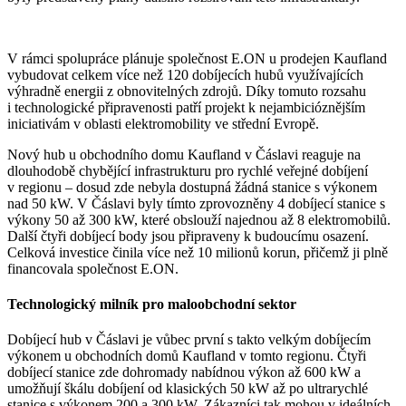
V rámci spolupráce plánuje společnost E.ON u prodejen Kaufland
vybudovat celkem více než 120 dobíjecích hubů využívajících
výhradně energii z obnovitelných zdrojů. Díky tomuto rozsahu
i technologické připravenosti patří projekt k nejambicióznějším
iniciativám v oblasti elektromobility ve střední Evropě.
Nový hub u obchodního domu Kaufland v Čáslavi reaguje na
dlouhodobě chybějící infrastrukturu pro rychlé veřejné dobíjení
v regionu – dosud zde nebyla dostupná žádná stanice s výkonem
nad 50 kW. V Čáslavi byly tímto zprovozněny 4 dobíjecí stanice s
výkony 50 až 300 kW, které obslouží najednou až 8 elektromobilů.
Další čtyři dobíjecí body jsou připraveny k budoucímu osazení.
Celková investice činila více než 10 milionů korun, přičemž ji plně
financovala společnost E.ON.
Technologický milník pro maloobchodní sektor
Dobíjecí hub v Čáslavi je vůbec první s takto velkým dobíjecím
výkonem u obchodních domů Kaufland v tomto regionu. Čtyři
dobíjecí stanice zde dohromady nabídnou výkon až 600 kW a
umožňují škálu dobíjení od klasických 50 kW až po ultrarychlé
stanice s výkonem 200 a 300 kW. Zákazníci tak mohou v ideálních