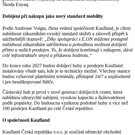
Škoda Enyaq.
Dobíjení při nákupu jako nový standard mobility
Podle Andrease Voigta, člena vedení společnosti Kaufland, je cílem
nabídnout zákazníkům vysoký standard služeb a zároveň přispět k
udržitelnější dopravě:
„Díky spolupráci s E.ON můžeme postupně
nabídnout zákazníkům udržitelnou a pohodlnou možnost dobíjení
přímo u našich prodejen. To, že dobíjení kombinují s nákupem, dává
celé infrastruktuře smysl a přidanou hodnotu.“
Do konce roku 2027 budou dobíjecí huby u prodejen Kaufland
instalovány všude tam, kde je to technicky možné. Všechny stanice
budou vybavené platebními terminály, přístupné 24/7 a uzpůsobené
i pro hendikepované řidiče.
Čáslavský hub je první v nové generaci dobíjecích center, která
nabídnou ultrarychlé nabíjení, vysokou kapacitu a škálovatelnost
podle poptávky. Do budoucna vzniknou podobné huby u více než
100 prodejen Kaufland po celé České republice.
O společnosti Kaufland
Kaufland Česká republika v.o.s. je součástí německé obchodní