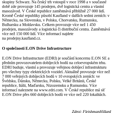
skupiny Schwarz. Na český trh vstoupil v roce 1998 a v současné
době zde provozuje 145 prodejen, dvě logistická centra a vlastní
masozávod. V České republice zaměstnává přibližně 27 000 lidí.
Kromě České republiky působí Kaufland v dalších sedmi zemích: v
Německu, na Slovensku, v Polsku, Chorvatsku, Rumunsku,
Bulharsku a Moldavsku. Celkem provozuje více než 1 450
prodejen, masozávody a logistická či distribuční centra. Zaměstnává
více než 150 000 lidí. Více informací najdete
na prodejny.kaufland.cz.
O společnosti E.ON Drive Infrastructure
E.ON Drive Infrastructure (EDRI) je součástí koncernu E.ON SE a
předním provozovatelem dobíjecích bodů na celoevropském trhu.
EDRI buduje, vlastní a provozuje veřejnou dobíjecí infrastrukturu
pro všechny typy elektrických vozidel. Aktuálně provozuje více než
7 000 veřejných dobíjecích bodů v 10 evropských zemích: ve
Švédsku, Dánsku, Německu, Polsku, Velké Británii, České
republice, Itálii, Maďarsku, Nizozemsku a Rumunsku. Více
informací naleznete na www.edri.com. V České republice má síť
E.ON Drive přes 660 dobíjecích bodů ve více než 220 lokalitách.
Zdroj: FleishmanHillard