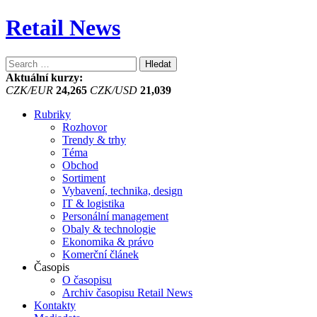
Retail News
Vyhledávání
Aktuální kurzy:
CZK/EUR
24,265
CZK/USD
21,039
Rubriky
Rozhovor
Trendy & trhy
Téma
Obchod
Sortiment
Vybavení, technika, design
IT & logistika
Personální management
Obaly & technologie
Ekonomika & právo
Komerční článek
Časopis
O časopisu
Archiv časopisu Retail News
Kontakty