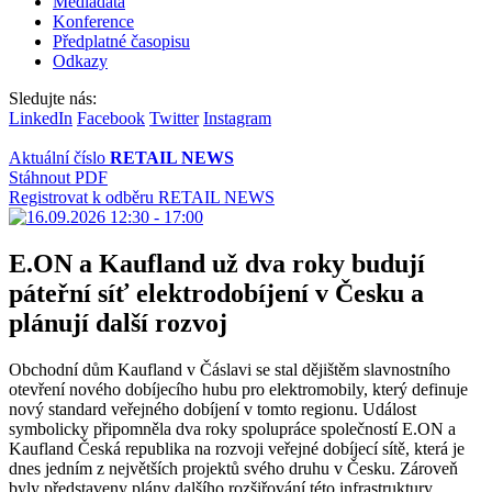
Mediadata
Konference
Předplatné časopisu
Odkazy
Sledujte nás:
LinkedIn
Facebook
Twitter
Instagram
Aktuální číslo
RETAIL NEWS
Stáhnout PDF
Registrovat k odběru RETAIL NEWS
E.ON a Kaufland už dva roky budují
páteřní síť elektrodobíjení v Česku a
plánují další rozvoj
Obchodní dům Kaufland v Čáslavi se stal dějištěm slavnostního
otevření nového dobíjecího hubu pro elektromobily, který definuje
nový standard veřejného dobíjení v tomto regionu. Událost
symbolicky připomněla dva roky spolupráce společností E.ON a
Kaufland Česká republika na rozvoji veřejné dobíjecí sítě, která je
dnes jedním z největších projektů svého druhu v Česku. Zároveň
byly představeny plány dalšího rozšiřování této infrastruktury.