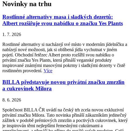
Novinky na trhu
Rostlinné alternativy masa i sladkých dezertů:
Albert rozšiřuje svou nabídku o značku Yes Plants
1. 7. 2026
Rostlinné alternativy si nacházejí své místo v moderním jídelníčku a
nabízejí nové možnosti, jak si oblíbená jídla vychutnat v jiném
pojetí. Obchodní řetězec Albert proto rozšířil svou nabídku o
privátní značku Yes Plants, která přináší veganské produkty
inspirované známými masovými pokrmy i sladkými dezerty v čistě
rostlinném provedení.
Více
BILLA představuje novou privátní značku zmrzlin
a cukrovinek Milora
8. 6. 2026
Společnost BILLA ČR uvádí na český trh zcela novou exkluzivní
privátní značku Milora. Tato novinka přináší zákazníkům jedinečný
zážitek v podobě prémiových zmrzlin a poctivých cukrovinek, který
je inspirován těmi nejlepšími řemeslnými cukrárnami a
zmrzlinárnami, a přenáší ho přímo do regálů svých prodejen. Celá