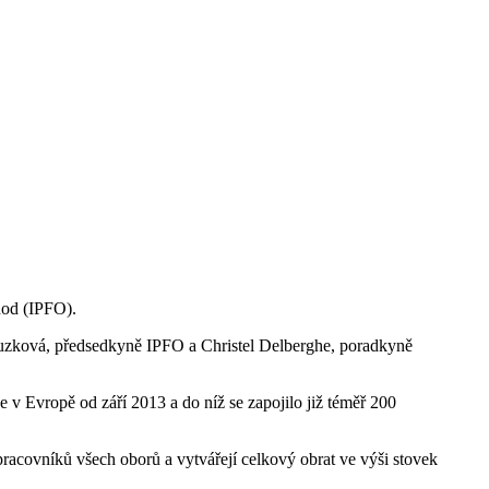
chod (IPFO).
 Buzková, předsedkyně IPFO a Christel Delberghe, poradkyně
e v Evropě od září 2013 a do níž se zapojilo již téměř 200
c pracovníků všech oborů a vytvářejí celkový obrat ve výši stovek