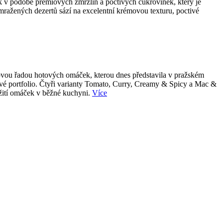
k v podobě prémiových zmrzlin a poctivých cukrovinek, který je
 mražených dezertů sází na excelentní krémovou texturu, poctivé
 novou řadou hotových omáček, kterou dnes představila v pražském
tové portfolio. Čtyři varianty Tomato, Curry, Creamy & Spicy a Mac &
užití omáček v běžné kuchyni.
Více