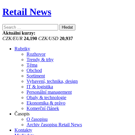
Retail News
Vyhledávání
Aktuální kurzy:
CZK/EUR
24,190
CZK/USD
20,937
Rubriky
Rozhovor
Trendy & trhy
Téma
Obchod
Sortiment
Vybavení, technika, design
IT & logistika
Personální management
Obaly & technologie
Ekonomika & právo
Komerční článek
Časopis
O časopisu
Archiv časopisu Retail News
Kontakty