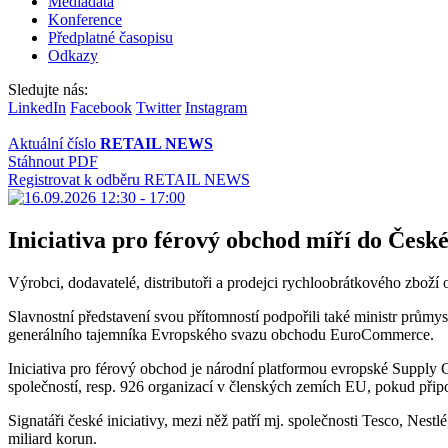
Mediadata
Konference
Předplatné časopisu
Odkazy
Sledujte nás:
LinkedIn
Facebook
Twitter
Instagram
Aktuální číslo
RETAIL NEWS
Stáhnout PDF
Registrovat k odběru RETAIL NEWS
Iniciativa pro férový obchod míří do Česk
Výrobci, dodavatelé, distributoři a prodejci rychloobrátkového zboží o
Slavnostní představení svou přítomností podpořili také ministr prům
generálního tajemníka Evropského svazu obchodu EuroCommerce.
Iniciativa pro férový obchod je národní platformou evropské Supply Ch
společností, resp. 926 organizací v členských zemích EU, pokud přip
Signatáři české iniciativy, mezi něž patří mj. společnosti Tesco, Nest
miliard korun.