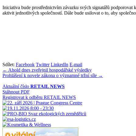
Iniciativa bude prostřednictvím závazku svých signatářů podporovat 
aktivit jednotlivých společností. Dále bude usilovat o to, aby společn
Sdílet:
Facebook
Twitter
LinkedIn
E-mail
Navigace
← Ahold dnes zveřejnil hospodářské výsledky
Prohlášení k novele zákona o významné tržní síle →
pro
příspěvek
Aktuální číslo
RETAIL NEWS
Stáhnout PDF
Registrovat k odběru RETAIL NEWS