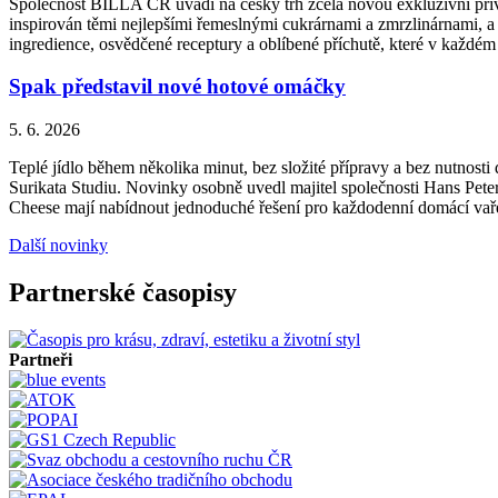
Společnost BILLA ČR uvádí na český trh zcela novou exkluzivní priv
inspirován těmi nejlepšími řemeslnými cukrárnami a zmrzlinárnami, a 
ingredience, osvědčené receptury a oblíbené příchutě, které v každém
Spak představil nové hotové omáčky
5. 6. 2026
Teplé jídlo během několika minut, bez složité přípravy a bez nutnos
Surikata Studiu. Novinky osobně uvedl majitel společnosti Hans Peter
Cheese mají nabídnout jednoduché řešení pro každodenní domácí vařen
Další novinky
Partnerské časopisy
Partneři