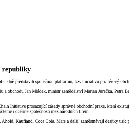
é republiky
ficiálně představili společnou platformu, tzv. Iniciativu pro férový ob
yslu a obchodu Jan Mládek, ministr zemědělství Marian Jurečka, Petra
ain Initiative prosazující zásady správné obchodní praxe, která existuj
očteme i dceřiné společnosti mezinárodních firem.
lé, Ahold, Kaufland, Coca Cola, Mars a další, zaměstnávají desítky tisí