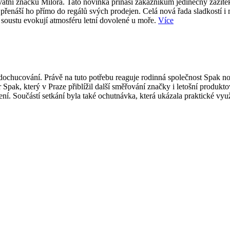
átní značku Milora. Tato novinka přináší zákazníkům jedinečný zážite
přenáší ho přímo do regálů svých prodejen. Celá nová řada sladkostí i
 soustu evokují atmosféru letní dovolené u moře.
Více
ti dochucování. Právě na tuto potřebu reaguje rodinná společnost Spak
 Spak, který v Praze přiblížil další směřování značky i letošní produk
í. Součástí setkání byla také ochutnávka, která ukázala praktické vy