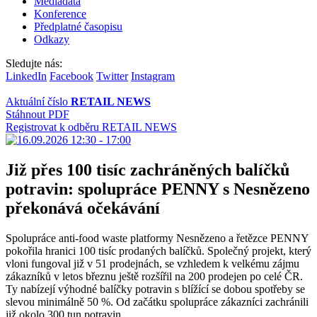
Mediadata
Konference
Předplatné časopisu
Odkazy
Sledujte nás:
LinkedIn
Facebook
Twitter
Instagram
Aktuální číslo
RETAIL NEWS
Stáhnout PDF
Registrovat k odběru RETAIL NEWS
Již přes 100 tisíc zachráněných balíčků
potravin: spolupráce PENNY s Nesnězeno
překonává očekávání
Spolupráce anti-food waste platformy Nesnězeno a řetězce PENNY
pokořila hranici 100 tisíc prodaných balíčků. Společný projekt, který
vloni fungoval již v 51 prodejnách, se vzhledem k velkému zájmu
zákazníků v letos březnu ještě rozšířil na 200 prodejen po celé ČR.
Ty nabízejí výhodné balíčky potravin s blížící se dobou spotřeby se
slevou minimálně 50 %. Od začátku spolupráce zákazníci zachránili
již okolo 300 tun potravin.