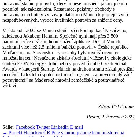
potravinářskému průmyslu, který přinese prospěch jak majitelům
podniků, tak zákazníkům. Restaurace, pekárny, obchody s
potravinami či hotely využívají platformu Munch k prodeji svých
nespotřebovaných, vysoce kvalitních potravin za snížené ceny.
V listopadu 2022 se Munch sloučil s českou aplikací Nesnězeno,
založenou Jakubem Hennim. Společně nyní mají přes 3 500
partnerů a více než 2 milionu stažení aplikace. Dosud Munch
zachránil více než 2,5 milionu balíčků potravin v České republice,
Maďarsku a na Slovensku. Tyto snahy byly rovněž oceněny
množstvím cen: Nesnězeno získalo absolutní vítězství v ekologické
soutěži E.ON Energy Globe nebo v poslední době Czech Social
Awards v kategorii Startup. Munch na druhou stranu získal prestižní
ocenění „Udržitelná společnost roku“ a „Cenu za prevenci plýtvání
potravinami“ na Maďarské národní zemědělské a potravinářské
výstavě.
Zdroj: FYI Prague
Praha, 2. července 2024
Sdílet:
Facebook
Twitter
LinkedIn
E-mail
Navigace
← Projekt Heineken ČR Pijte s mírou plánuje letní pit-stopy na