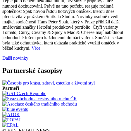
Teplé jídlo během několika minut, bez složité přípravy a bez
nutnosti dochucování. Právě na tuto potřebu reaguje rodinná
společnost Spak novou řadou hotových omáček, kterou dnes
představila v pražském Surikata Studiu. Novinky osobně uvedl
majitel společnosti Hans Peter Spak, který v Praze přiblížil další
směřování značky i letošní produktové portfolio. Čtyři varianty
Tomato, Curry, Creamy & Spicy a Mac & Cheese mají nabídnout
jednoduché řešení pro každodenní domácí vaření. Součástí setkání
byla také ochutnávka, která ukázala praktické využití omáček v
běžné kuchyni.
Více
Další novinky
Partnerské časopisy
Partneři
© 2015, RETAIL NEWS