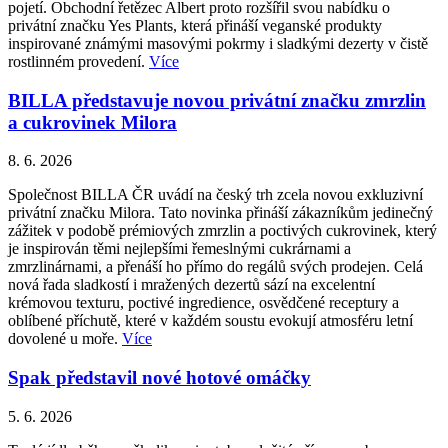
pojetí. Obchodní řetězec Albert proto rozšířil svou nabídku o
privátní značku Yes Plants, která přináší veganské produkty
inspirované známými masovými pokrmy i sladkými dezerty v čistě
rostlinném provedení.
Více
BILLA představuje novou privátní značku zmrzlin
a cukrovinek Milora
8. 6. 2026
Společnost BILLA ČR uvádí na český trh zcela novou exkluzivní
privátní značku Milora. Tato novinka přináší zákazníkům jedinečný
zážitek v podobě prémiových zmrzlin a poctivých cukrovinek, který
je inspirován těmi nejlepšími řemeslnými cukrárnami a
zmrzlinárnami, a přenáší ho přímo do regálů svých prodejen. Celá
nová řada sladkostí i mražených dezertů sází na excelentní
krémovou texturu, poctivé ingredience, osvědčené receptury a
oblíbené příchutě, které v každém soustu evokují atmosféru letní
dovolené u moře.
Více
Spak představil nové hotové omáčky
5. 6. 2026