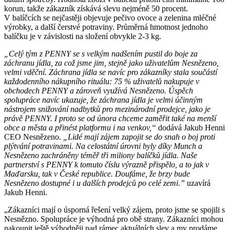
korun, takže zákazník získává slevu nejméně 50 procent.
V balíčcích se nejčastěji objevuje pečivo ovoce a zelenina mléčné
výrobky, a další čerstvé potraviny. Průměrná hmotnost jednoho
balíčku je v závislosti na složení obvykle 2-3 kg.
„Celý tým z PENNY se s velkým nadšením pustil do boje za
záchranu jídla, za což jsme jim, stejně jako uživatelům Nesnězeno,
velmi vděční. Záchrana jídla se navíc pro zákazníky stala součástí
každodenního nákupního rituálu: 75 % uživatelů nakupuje v
obchodech PENNY a zároveň využívá Nesnězeno. Úspěch
spolupráce navíc ukazuje, že záchrana jídla je velmi účinným
nástrojem snižování nadbytků pro mezinárodní prodejce, jako je
právě PENNY. I proto se od února chceme zaměřit také na menší
obce a města a přinést platformu i na venkov,“
dodává Jakub Henni
CEO Nesnězeno.
„Lidé mají zájem zapojit se do snah o boj proti
plýtvání potravinami. Na celostátní úrovni byly díky Munch a
Nesnězeno zachráněny téměř tři miliony balíčků jídla. Naše
partnerství s PENNY k tomuto číslu výrazně přispělo, a to jak v
Maďarsku, tak v České republice. Doufáme, že brzy bude
Nesnězeno dostupné i u dalších prodejců po celé zemi.”
uzavírá
Jakub Henni.
„Zákazníci mají o úsporná řešení velký zájem, proto jsme se spojili s
Nesnězno. Spolupráce je výhodná pro obě strany. Zákazníci mohou
nakoupit ještě výhodněji nad rámec aktuálních slev a my prodáme