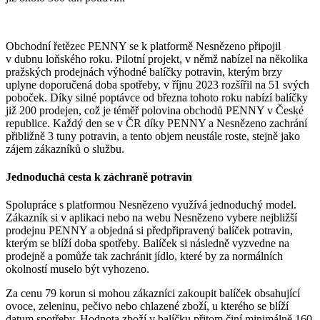
Obchodní řetězec PENNY se k platformě Nesnězeno připojil
v dubnu loňského roku. Pilotní projekt, v němž nabízel na několika
pražských prodejnách výhodné balíčky potravin, kterým brzy
uplyne doporučená doba spotřeby, v říjnu 2023 rozšířil na 51 svých
poboček. Díky silné poptávce od března tohoto roku nabízí balíčky
již 200 prodejen, což je téměř polovina obchodů PENNY v České
republice. Každý den se v ČR díky PENNY a Nesnězeno zachrání
přibližně 3 tuny potravin, a tento objem neustále roste, stejně jako
zájem zákazníků o službu.
Jednoduchá cesta k záchraně potravin
Spolupráce s platformou Nesnězeno využívá jednoduchý model.
Zákazník si v aplikaci nebo na webu Nesnězeno vybere nejbližší
prodejnu PENNY a objedná si předpřipravený balíček potravin,
kterým se blíží doba spotřeby. Balíček si následně vyzvedne na
prodejně a pomůže tak zachránit jídlo, které by za normálních
okolností muselo být vyhozeno.
Za cenu 79 korun si mohou zákazníci zakoupit balíček obsahující
ovoce, zeleninu, pečivo nebo chlazené zboží, u kterého se blíží
datum spotřeby. Hodnota zboží v balíčku přitom činí minimálně 160