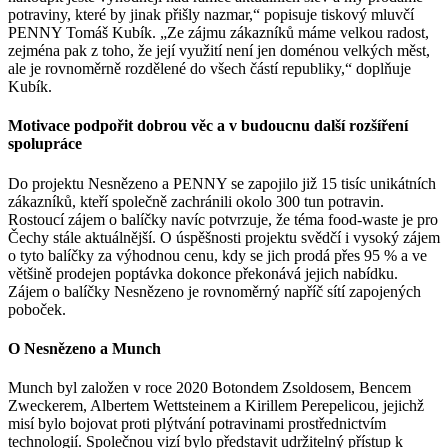
potraviny, které by jinak přišly nazmar,“ popisuje tiskový mluvčí
PENNY Tomáš Kubík. „Ze zájmu zákazníků máme velkou radost,
zejména pak z toho, že její využití není jen doménou velkých měst,
ale je rovnoměrně rozdělené do všech částí republiky,“ doplňuje
Kubík.
Motivace podpořit dobrou věc a v budoucnu další rozšíření
spolupráce
Do projektu Nesnězeno a PENNY se zapojilo již 15 tisíc unikátních
zákazníků, kteří společně zachránili okolo 300 tun potravin.
Rostoucí zájem o balíčky navíc potvrzuje, že téma food-waste je pro
Čechy stále aktuálnější. O úspěšnosti projektu svědčí i vysoký zájem
o tyto balíčky za výhodnou cenu, kdy se jich prodá přes 95 % a ve
většině prodejen poptávka dokonce překonává jejich nabídku.
Zájem o balíčky Nesnězeno je rovnoměrný napříč sítí zapojených
poboček.
O Nesnězeno a Munch
Munch byl založen v roce 2020 Botondem Zsoldosem, Bencem
Zweckerem, Albertem Wettsteinem a Kirillem Perepelicou, jejichž
misí bylo bojovat proti plýtvání potravinami prostřednictvím
technologií. Společnou vizí bylo představit udržitelný přístup k