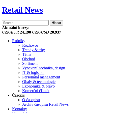
Retail News
Vyhledávání
Aktuální kurzy:
CZK/EUR
24,190
CZK/USD
20,937
Rubriky
Rozhovor
Trendy & trhy
Téma
Obchod
Sortiment
Vybavení, technika, design
IT & logistika
Personální management
Obaly & technologie
Ekonomika & právo
Komerční článek
Časopis
O časopisu
Archiv časopisu Retail News
Kontakty