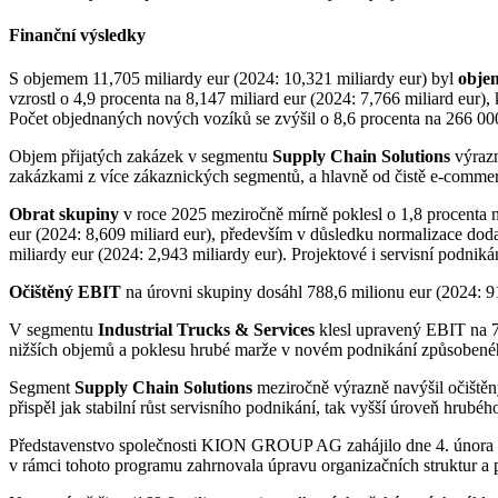
Finanční výsledky
S objemem 11,705 miliardy eur (2024: 10,321 miliardy eur) byl
objem
vzrostl o 4,9 procenta na 8,147 miliard eur (2024: 7,766 miliard eur),
Počet objednaných nových vozíků se zvýšil o 8,6 procenta na 266 00
Objem přijatých zakázek v segmentu
Supply Chain Solutions
výrazn
zakázkami z více zákaznických segmentů, a hlavně od čistě e-commer
Obrat skupiny
v roce 2025 meziročně mírně poklesl o 1,8 procenta n
eur (2024: 8,609 miliard eur), především v důsledku normalizace doda
miliardy eur (2024: 2,943 miliardy eur). Projektové i servisní podniká
Očištěný EBIT
na úrovni skupiny dosáhl 788,6 milionu eur (2024: 9
V segmentu
Industrial Trucks & Services
klesl upravený EBIT na 72
nižších objemů a poklesu hrubé marže v novém podnikání způsoben
Segment
Supply Chain Solutions
meziročně výrazně navýšil očištěný
přispěl jak stabilní růst servisního podnikání, tak vyšší úroveň hrubé
Představenstvo společnosti KION GROUP AG zahájilo dne 4. února 202
v rámci tohoto programu zahrnovala úpravu organizačních struktur a 