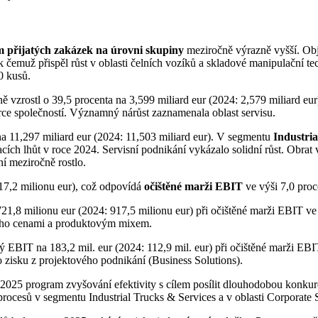
 přijatých zakázek na úrovni skupiny
meziročně výrazně vyšší. Ob
 k čemuž přispěl růst v oblasti čelních vozíků a skladové manipulační t
0 kusů.
ě vzrostl o 39,5 procenta na 3,599 miliard eur (2024: 2,579 miliard eu
ce společností. Významný nárůst zaznamenala oblast servisu.
a 11,297 miliard eur (2024: 11,503 miliard eur). V segmentu
Industria
cích lhůt v roce 2024. Servisní podnikání vykázalo solidní růst. Obra
ní meziročně rostlo.
17,2 milionu eur), což odpovídá
očištěné marži EBIT
ve výši 7,0 proc
1,8 milionu eur (2024: 917,5 milionu eur) při očištěné marži EBIT ve 
ého cenami a produktovým mixem.
 EBIT na 183,2 mil. eur (2024: 112,9 mil. eur) při očištěné marži EBI
ho zisku z projektového podnikání (Business Solutions).
5 program zvyšování efektivity s cílem posílit dlouhodobou konkuren
procesů v segmentu Industrial Trucks & Services a v oblasti Corporat