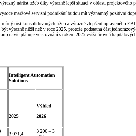
ýrazný nárůst tržeb díky výrazně lepší situaci v oblasti projektového p
 vysoce maržové servisní podnikání budou mít významný pozitivní dop
rný růst konsolidovaných tržeb a výrazné zlepšení upraveného EBIT
 být výrazně nižší než v roce 2025, protože podstatná část jednorázov
up navíc plánuje ve srovnání s rokem 2025 vyšší úroveň kapitálových 
Intelligent Automation
Solutions
Výhled
2025
2026
8
3 200 – 3
3 071,4