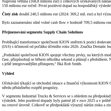
Naprostá většina (168,8 milionu eur) z celkových očekávaných nákla
150 milionu eur ročně. První pozitivní dopad na hospodářský výsledek
Čistý zisk
dosáhl 240,5 milionu eur (2024: 369,2 mil. eur) a byl výz
Bylo zaznamenáno silné volné cash flow v hodnotě 709,5 milionu eur
Přejmenování segmentu Supply Chain Solutions
Probíhající transformace společnosti KION směrem k pozici dodavatel
(IAS) s účinností od počátku účetního roku 2026. Značka Dematic bude
„Podnikání společnosti KION spojuje všechny prvky, na kterých modern
čase, přizpůsobují se během několika sekund a plánují s předstihem.
s ještě integrovanějším přístupem,“ říká Rob Smith.
Výhled
Očekávání týkající se obchodní situace a finanční výkonnosti KION
středu příslušného rozpětí prognózy.
V segmentu Industrial Trucks & Services se s ohledem na předpoklady
výsledek. Jeho pozitivní dopady byly patrné již v roce 2025 a v prů
na cenové úrovně. Celkově se předpokládá výrazný nárůst zisku a zis