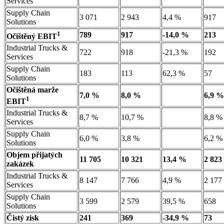
Services
Supply Chain
3 071
2 943
4,4 %
917
Solutions
1
789
917
-14,0 %
213
Očištěný EBIT
Industrial Trucks &
722
918
-21,3 %
192
Services
Supply Chain
183
113
62,3 %
57
Solutions
Očištěná marže
7,0 %
8,0 %
6,9 %
1
EBIT
Industrial Trucks &
8,7 %
10,7 %
8,8 %
Services
Supply Chain
6,0 %
3,8 %
6,2 %
Solutions
Objem přijatých
11 705
10 321
13,4 %
2 823
zakázek
Industrial Trucks &
8 147
7 766
4,9 %
2 177
Services
Supply Chain
3 599
2 579
39,5 %
658
Solutions
Čistý zisk
241
369
-34,9 %
73