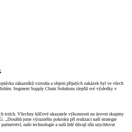
k
ávka zákazníků vzrostla a objem přijatých zakázek byl ve všech
dobím. Segment Supply Chain Solutions zlepšil své výsledky v
h trzích. Všechny klíčové ukazatele výkonnosti na úrovni skupiny
Dosáhli jsme výrazného pokroku při realizaci naší strategie
tnerství, naše technologie a naši lidé dávají sílu urychlovat