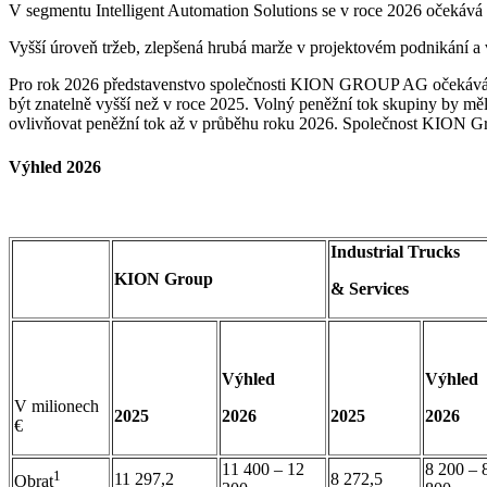
V segmentu Intelligent Automation Solutions se v roce 2026 očekává v
Vyšší úroveň tržeb, zlepšená hrubá marže v projektovém podnikání a
Pro rok 2026 představenstvo společnosti KION GROUP AG očekává mí
být znatelně vyšší než v roce 2025. Volný peněžní tok skupiny by měl
ovlivňovat peněžní tok až v průběhu roku 2026. Společnost KION Gro
Výhled 2026
Industrial Trucks
KION Group
& Services
Výhled
Výhled
V milionech
2025
2026
2025
2026
€
11 400 – 12
8 200 – 
1
11 297,2
8 272,5
Obrat