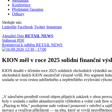
Mediadata
Konference
Předplatné časopisu
Odkazy
Sledujte nás:
LinkedIn
Facebook
Twitter
Instagram
Aktuální číslo
RETAIL NEWS
Stáhnout PDF
Registrovat k odběru RETAIL NEWS
KION měl v roce 2025 solidní finanční vý
KION dosáhl v účetním roce 2025 solidních obchodních výsledků na
obchodních liniích KION meziročně výrazně vyšší. Pro segment Indu
souladu se svou cestou udržitelného a nepřetržitého zvyšování výkonn
„V náročném prostředí vzrostl objem přijatých zakázek v obou provo
byly v souladu s naším aktualizovaným výhledem a volné cash flow
„Playing to Win,“ posilujeme naše vedoucí postavení v odvětví a zaj
inovace a využívat příležitosti — na trhu, který se vyvíjí neuvěřitelnou