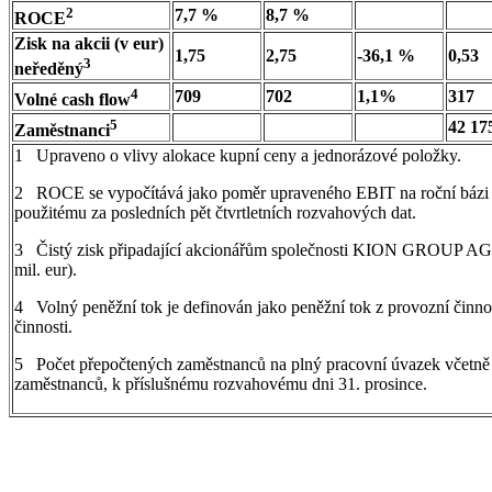
2
7,7 %
8,7 %
ROCE
Zisk na akcii (v eur)
1,75
2,75
-36,1 %
0,53
3
neředěný
4
709
702
1,1%
317
Volné cash flow
5
42 17
Zaměstnanci
1 Upraveno o vlivy alokace kupní ceny a jednorázové položky.
2 ROCE se vypočítává jako poměr upraveného EBIT na roční bázi 
použitému za posledních pět čtvrtletních rozvahových dat.
3 Čistý zisk připadající akcionářům společnosti KION GROUP AG: 
mil. eur).
4 Volný peněžní tok je definován jako peněžní tok z provozní činnost
činnosti.
5 Počet přepočtených zaměstnanců na plný pracovní úvazek včetně 
zaměstnanců, k příslušnému rozvahovému dni 31. prosince.