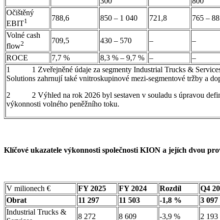
300
800
Očištěný
788,6
850 – 1 040
721,8
765 – 88
1
EBIT
Volné cash
709,5
430 – 570
–
–
2
flow
ROCE
7,7 %
8,3 % – 9,7 %
–
–
1 1 Zveřejněné údaje za segmenty Industrial Trucks & Services 
Solutions zahrnují také vnitroskupinové mezi-segmentové tržby a d
2 2 Výhled na rok 2026 byl sestaven v souladu s úpravou defini
výkonnosti volného peněžního toku.
Klíčové ukazatele výkonnosti společnosti KION a jejích dvou prov
V milionech €
FY 2025
FY 2024
Rozdíl
Q4 20
Obrat
11 297
11 503
-1,8 %
3 097
Industrial Trucks &
8 272
8 609
-3,9 %
2 193