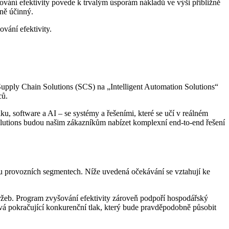
vání efektivity povede k trvalým úsporám nákladů ve výši přibližně
lně účinný.
vání efektivity.
Supply Chain Solutions (SCS) na „Intelligent Automation Solutions“
ců.
u, software a AI – se systémy a řešeními, které se učí v reálném
Solutions budou našim zákazníkům nabízet komplexní end-to-end řešení
u provozních segmentech. Níže uvedená očekávání se vztahují ke
tržeb. Program zvyšování efektivity zároveň podpoří hospodářský
ává pokračující konkurenční tlak, který bude pravděpodobně působit