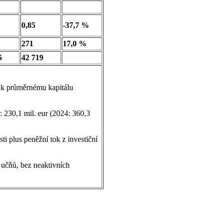
0,85
-37,7 %
271
17,0 %
5
42 719
k průměrnému kapitálu
230,1 mil. eur (2024: 360,3
i plus peněžní tok z investiční
učňů, bez neaktivních