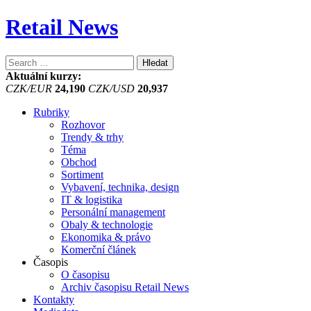
Retail News
Vyhledávání
Aktuální kurzy:
CZK/EUR
24,190
CZK/USD
20,937
Rubriky
Rozhovor
Trendy & trhy
Téma
Obchod
Sortiment
Vybavení, technika, design
IT & logistika
Personální management
Obaly & technologie
Ekonomika & právo
Komerční článek
Časopis
O časopisu
Archiv časopisu Retail News
Kontakty