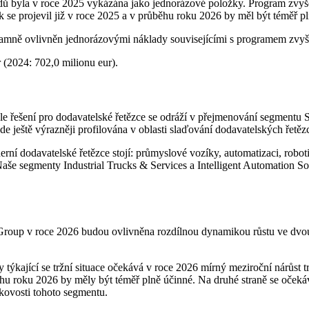
dů byla v roce 2025 vykázána jako jednorázové položky. Program zvyšo
 se projevil již v roce 2025 a v průběhu roku 2026 by měl být téměř p
namně ovlivněn jednorázovými náklady souvisejícími s programem zvyšo
 (2024: 702,0 milionu eur).
e řešení pro dodavatelské řetězce se odráží v přejmenování segmentu 
 ještě výrazněji profilována v oblasti slaďování dodavatelských řetěz
í dodavatelské řetězce stojí: průmyslové vozíky, automatizaci, robotik
 Naše segmenty Industrial Trucks & Services a Intelligent Automation 
 Group v roce 2026 budou ovlivněna rozdílnou dynamikou růstu ve dvo
 týkající se tržní situace očekává v roce 2026 mírný meziroční nárůst 
běhu roku 2026 by měly být téměř plně účinné. Na druhé straně se oček
kovosti tohoto segmentu.