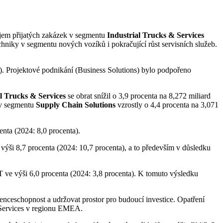
jem přijatých zakázek v segmentu
Industrial Trucks & Services
echniky v segmentu nových vozíků i pokračující růst servisních služeb.
r). Projektové podnikání (Business Solutions) bylo podpořeno
l Trucks & Services
se obrat snížil o 3,9 procenta na 8,272 miliard
t v segmentu
Supply Chain Solutions
vzrostly o 4,4 procenta na 3,071
enta (2024: 8,0 procenta).
výši 8,7 procenta (2024: 10,7 procenta), a to především v důsledku
T ve výši 6,0 procenta (2024: 3,8 procenta). K tomuto výsledku
ceschopnost a udržovat prostor pro budoucí investice. Opatření
e Services v regionu EMEA.