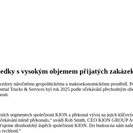
sledky s vysokým objemem přijatých zakáze
vzdory náročnému geopolitickému a makroekonomickému prostředí. Popt
strial Trucks & Services byl rok 2025 podle očekávání přechodným ob
osti.
zních segmentech společnosti KION a překonal vývoj na jejich klíčovýc
 očekávání mírně překonalo,“ uvádí Rob Smith, CEO KION GROUP AG. „
išťujeme dlouhodobý úspěch společnosti KION. Do budoucna nám naše par
 rychlostí.“