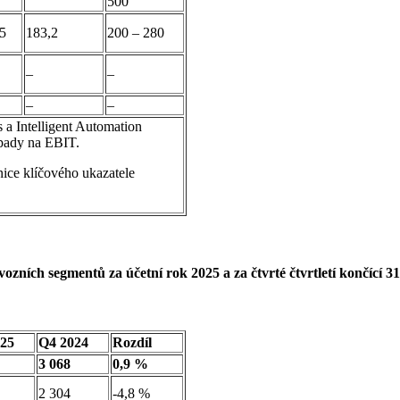
500
5
183,2
200 – 280
–
–
–
–
a Intelligent Automation
opady na EBIT.
ce klíčového ukazatele
ozních segmentů za účetní rok 2025 a za čtvrté čtvrtletí končící 31
25
Q4 2024
Rozdíl
3 068
0,9 %
2 304
-4,8 %