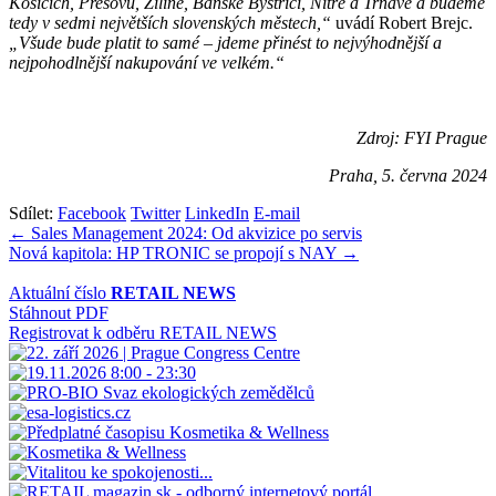
Košicích, Prešovu, Žilině, Banské Bystrici, Nitře a Trnavě a budeme
tedy v sedmi největších slovenských městech,“
uvádí Robert Brejc.
„Všude bude platit to samé – jdeme přinést to nejvýhodnější a
nejpohodlnější nakupování ve velkém.“
Zdroj: FYI Prague
Praha, 5. června 2024
Sdílet:
Facebook
Twitter
LinkedIn
E-mail
Navigace
← Sales Management 2024: Od akvizice po servis
Nová kapitola: HP TRONIC se propojí s NAY →
pro
příspěvek
Aktuální číslo
RETAIL NEWS
Stáhnout PDF
Registrovat k odběru RETAIL NEWS