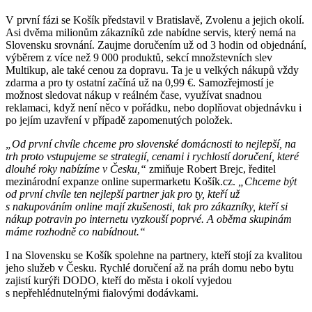
V první fázi se Košík představil v Bratislavě, Zvolenu a jejich okolí.
Asi dvěma milionům zákazníků zde nabídne servis, který nemá na
Slovensku srovnání. Zaujme doručením už od 3 hodin od objednání,
výběrem z více než 9 000 produktů, sekcí množstevních slev
Multikup, ale také cenou za dopravu. Ta je u velkých nákupů vždy
zdarma a pro ty ostatní začíná už na 0,99 €. Samozřejmostí je
možnost sledovat nákup v reálném čase, využívat snadnou
reklamaci, když není něco v pořádku, nebo doplňovat objednávku i
po jejím uzavření v případě zapomenutých položek.
„Od první chvíle chceme pro slovenské domácnosti to nejlepší, na
trh proto vstupujeme se strategií, cenami i rychlostí doručení, které
dlouhé roky nabízíme v Česku,“
zmiňuje Robert Brejc, ředitel
mezinárodní expanze online supermarketu Košík.cz.
„Chceme být
od první chvíle ten nejlepší partner jak pro ty, kteří už
s nakupováním online mají zkušenosti, tak pro zákazníky, kteří si
nákup potravin po internetu vyzkouší poprvé. A oběma skupinám
máme rozhodně co nabídnout.“
I na Slovensku se Košík spolehne na partnery, kteří stojí za kvalitou
jeho služeb v Česku. Rychlé doručení až na práh domu nebo bytu
zajistí kurýři DODO, kteří do města i okolí vyjedou
s nepřehlédnutelnými fialovými dodávkami.