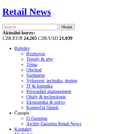
Retail News
Vyhledávání
Aktuální kurzy:
CZK/EUR
24,265
CZK/USD
21,039
Rubriky
Rozhovor
Trendy & trhy
Téma
Obchod
Sortiment
Vybavení, technika, design
IT & logistika
Personální management
Obaly & technologie
Ekonomika & právo
Komerční článek
Časopis
O časopisu
Archiv časopisu Retail News
Kontakty