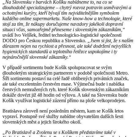
„Na Slovensku v barvách Košíku nabídneme to, na co se
dlouhodobě specializujeme – chytrý rozvoz potravin usměvavými a
ochotnými kurýry, kteří bývají tím nejviditelnějším symbolem
každého online supermarketu. Naše know-how a technologie, které
stojí za tím, že nákupy doručujeme navzdory jakékoli dopravní
situaci včas, samozřejmě přineseme i slovenským zákazníkům,“
uvádí Ivo Velíšek, ředitel technologicko-logistické společnosti
DODO pro Českou republiku a Slovensko.
„Jsem si jist, že s naším
důrazem nejen na rychlost a přesnost, ale také dodržení nejvyšších
hygienických standardů a teplotního řetězce uspokojíme i ty
nejnáročnější slovenské zákazníky.“
V případě sortimentu bude Košík spolupracovat se svým
dlouholetým strategickým partnerem v podobě společnosti Metro.
Šíři sortimentu postaví na celé řadě oblíbených privátních značek,
ale také excelentním čerstvém mase. Výjimečná bude i nabídka
čerstvých nemražených ryb, které Košík slovenským zákazníkům
dokáže dovézt již 48 hodin od výlovu. A také na Slovensku bude
Košík využívat logistické zázemí přímo na ploše velkoprodejen.
Bratislava zároveň není posledním městem, kam se Košík letos
vypraví. Postupně své služby nabídne obyvatelům dalších šesti
slovenských měst a jejich širokého okolí.
„Po Bratislavě a Zvolenu se s Košíkem představíme také v