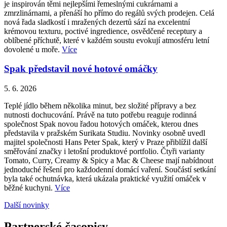
je inspirován těmi nejlepšími řemeslnými cukrárnami a
zmrzlinárnami, a přenáší ho přímo do regálů svých prodejen. Celá
nová řada sladkostí i mražených dezertů sází na excelentní
krémovou texturu, poctivé ingredience, osvědčené receptury a
oblíbené příchutě, které v každém soustu evokují atmosféru letní
dovolené u moře.
Více
Spak představil nové hotové omáčky
5. 6. 2026
Teplé jídlo během několika minut, bez složité přípravy a bez
nutnosti dochucování. Právě na tuto potřebu reaguje rodinná
společnost Spak novou řadou hotových omáček, kterou dnes
představila v pražském Surikata Studiu. Novinky osobně uvedl
majitel společnosti Hans Peter Spak, který v Praze přiblížil další
směřování značky i letošní produktové portfolio. Čtyři varianty
Tomato, Curry, Creamy & Spicy a Mac & Cheese mají nabídnout
jednoduché řešení pro každodenní domácí vaření. Součástí setkání
byla také ochutnávka, která ukázala praktické využití omáček v
běžné kuchyni.
Více
Další novinky
Partnerské časopisy