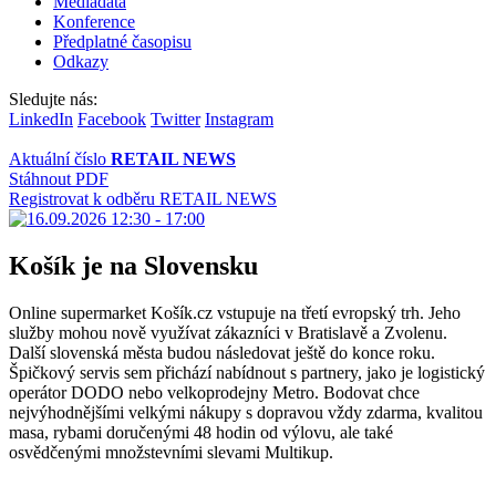
Mediadata
Konference
Předplatné časopisu
Odkazy
Sledujte nás:
LinkedIn
Facebook
Twitter
Instagram
Aktuální číslo
RETAIL NEWS
Stáhnout PDF
Registrovat k odběru RETAIL NEWS
Košík je na Slovensku
Online supermarket Košík.cz vstupuje na třetí evropský trh. Jeho
služby mohou nově využívat zákazníci v Bratislavě a Zvolenu.
Další slovenská města budou následovat ještě do konce roku.
Špičkový servis sem přichází nabídnout s partnery, jako je logistický
operátor DODO nebo velkoprodejny Metro. Bodovat chce
nejvýhodnějšími velkými nákupy s dopravou vždy zdarma, kvalitou
masa, rybami doručenými 48 hodin od výlovu, ale také
osvědčenými množstevními slevami Multikup.